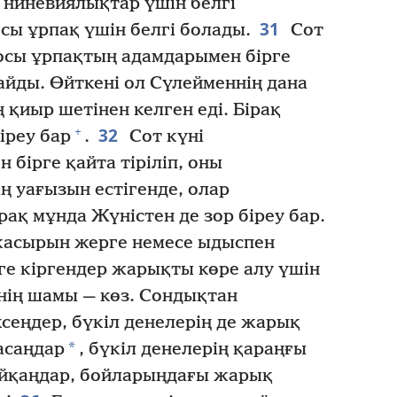
ниневиялықтар үшін белгі
31
сы ұрпақ үшін белгі болады.
Сот
сы ұрпақтың адамдарымен бірге
тайды. Өйткені ол Сүлейменнің дана
 қиыр шетінен келген еді. Бірақ
32
+
іреу бар
.
Сот күні
 бірге қайта тіріліп, оны
ң уағызын естігенде, олар
ірақ мұнда Жүністен де зор біреу бар.
асырын жерге немесе ыдыспен
ге кіргендер жарықты көре алу үшін
ің шамы — көз. Сондықтан
іксеңдер, бүкіл денелерің де жарық
*
асаңдар
, бүкіл денелерің қараңғы
йқаңдар, бойларыңдағы жарық