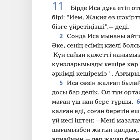
11
Бірде Иса дұға етіп о
бірі: “Ием, Жақия өз шәкіртт
бізге үйретіңізші”,— деді.
2
Сонда Иса мынаны айтты
Әке, сенің есімің киелі болс
Күн сайын қажетті нанымыз
күнәларымызды кешіре көр
+
әркімді кешіреміз
. Азғыры
5
Иса сөзін жалғап былай
досы бар делік. Ол түн орт
маған үш нан бере тұршы.
қалған еді, соған беретін е
үй иесі іштен: —Мені мазала
шағамызбен жатып қалдық. 
алмаймын,— деп жауап бере