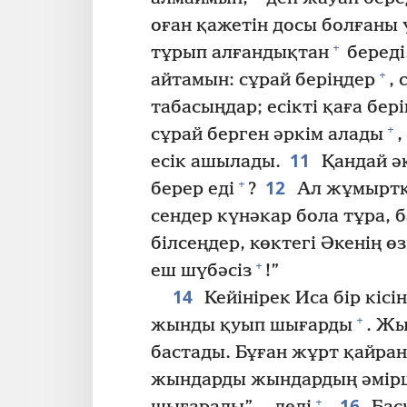
оған қажетін досы болғаны 
+
тұрып алғандықтан
береді
+
айтамын: сұрай беріңдер
, 
табасыңдар; есікті қаға бе
+
сұрай берген әркім алады
,
11
есік ашылады.
Қандай әк
12
+
берер еді
?
Ал жұмыртқа
сендер күнәкар бола тұра, 
білсеңдер, көктегі Әкенің өз
+
еш шүбәсіз
!”
14
Кейінірек Иса бір кіс
+
жынды қуып шығарды
. Жы
бастады. Бұған жұрт қайра
жындарды жындардың әмірш
16
+