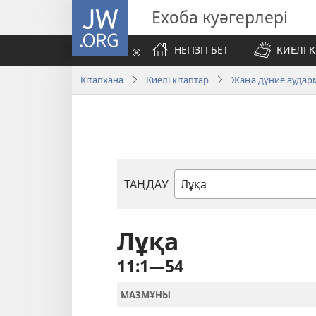
JW.ORG
Ехоба куәгерлері
НЕГІЗГІ БЕТ
КИЕЛІ К
Кітапхана
Киелі кітаптар
Жаңа дүние аудар
ТАҢДАУ
Киелі
жазбалардағы
кітап
Лұқа
11:1—54
МАЗМҰНЫ