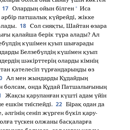
алары болса оны сынау үшін көктен
17
+
Олардың ойын білген
Иса
н әрбір патшалық күйрейді, жікке
18
олады.
Сол сияқты, Шайтан өзара
ығы қалайша берік тұра алады? Ал
ебүлдің күшімен қуып шығарады
дарды Белзебүлдің күшімен қуып
дердің шәкірттерің оларды кімнің
ан қателесіп тұрғандарыңды өз
0
Ал мен жындарды Құдайдың
 болсам, онда Құдай Патшалығының
1
Жақсы қаруланған күшті адам үйін
22
е ешкім тиіспейді.
Бірақ одан да
, әлгінің сеніп жүрген бүкіл қару-
қолға түскен олжаны басқаларға