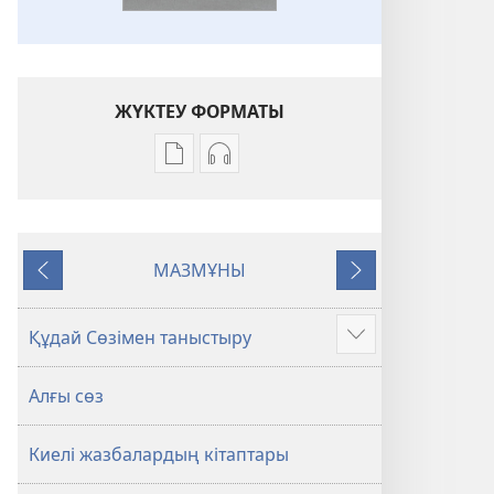
ЖҮКТЕУ ФОРМАТЫ
Әдебиет
Аудио
жүктеуді
жүктеуді
баптау
баптау
Киелі
Киелі
МАЗМҰНЫ
жазбалар.
жазбалар.
Алдыңғысы
Келесі
Жаңа
Жаңа
дүние
дүние
Құдай Сөзімен таныстыру
Көбірек
аудармасы
аудармасы
көру
Алғы сөз
Киелі жазбалардың кітаптары