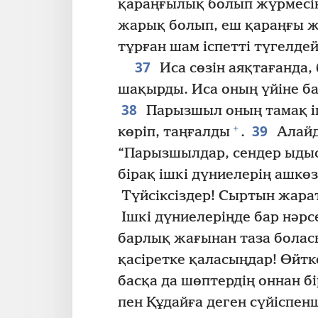
қараңғылық болып жүрмесі
жарық болып, еш қараңғы же
тұрған шам іспетті түгелде
37
Иса сөзін аяқтағанда,
шақырды. Иса оның үйіне б
38
Парызшыл оның тамақ і
39
+
көріп, таңғалды
.
Алайд
“Парызшылдар, сендер ыдыс
бірақ ішкі дүниелерің ашкө
Түйсіксіздер! Сыртын жарат
Ішкі дүниелеріңде бар нәрс
барлық жағынан таза болас
қасіретке қаласыңдар! Өйтк
басқа да шөптердің оннан бі
пен Құдайға деген сүйіспенш