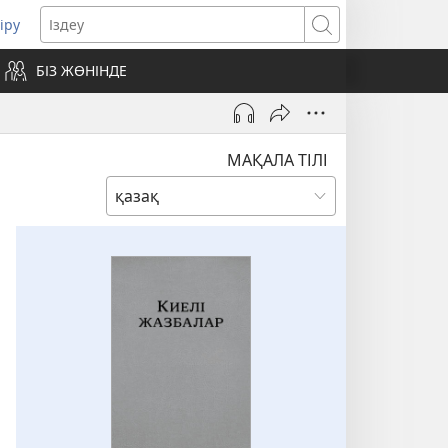
іру
жаңа
Іздеу
ерезе
БІЗ ЖӨНІНДЕ
шылуда)
МАҚАЛА ТІЛІ