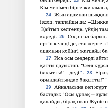
23
бөліп береді.
Кім менің 
Кім менімен бірге жинамаса
24
Жын адамнан шыққанна
іздеп, таппайды да: —Шыққа
Қайтып келгенде, үйдің та
26
көреді.
Содан ол барып,
ертіп келеді де, сол жерге к
адамның кейінгі жағдайы б
27
Иса осы сөздерді айты
қатты дауыстап: “Сені құрса
28
+
бақытты!”— деді
.
Бірақ
+
орындайтындар бақытты!”
29
Айналасына көп жұрт 
бастады: “Осы ұрпақ — зұлым
қалайды, бірақ оған Жүніс п
+
+