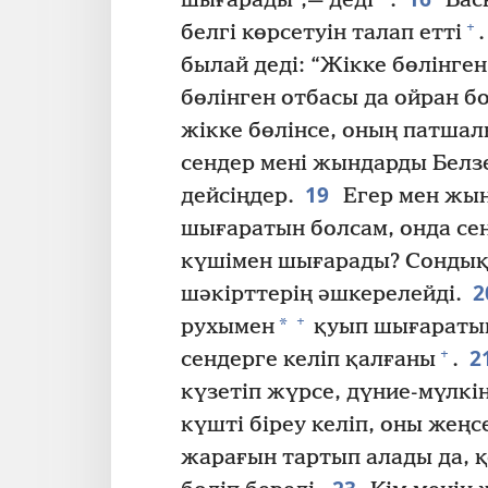
шығарады”,— деді
.
Басқ
+
белгі көрсетуін талап етті
.
былай деді: “Жікке бөлінге
бөлінген отбасы да ойран б
жікке бөлінсе, оның патшал
сендер мені жындарды Белз
19
дейсіңдер.
Егер мен жын
шығаратын болсам, онда сен
күшімен шығарады? Сондықт
2
шәкірттерің әшкерелейді.
+
*
рухымен
қуып шығаратын
2
+
сендерге келіп қалғаны
.
күзетіп жүрсе, дүние-мүлкін
күшті біреу келіп, оны жеңсе
жарағын тартып алады да, 