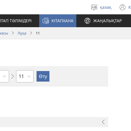
қазақ
К
Тілді
(
таңдау
т
ІТАП ТӘЛІМДЕРІ
КІТАПХАНА
ЖАҢАЛЫҚТАР
а
масы
Лұқа
11
Тарау
бойынша