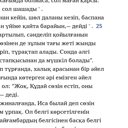
жағымда болмаса, сол маған қарсы.
+
, сол шашады
.
н кейін, шөл даланы кезіп, баспана
25
+
н үйіме қайта барайын,— дейді
.
зартылып, сәнделіп қойылғанын
 өзінен де зұлым тағы жеті жынды
іріп, тұрақтап алады. Сонда әлгі
астапқысынан да мүшкіл болады”.
п тұрғанда, халық арасынан бір әйел
ғында көтерген әрі емізген әйел
 ол: “Жоқ, Құдай сөзін естіп, оны
— деді.
жиналғанда, Иса былай деп сөзін
 ұрпақ. Ол белгі көрсетілгенін
айғамбардың белгісінен басқа белгі