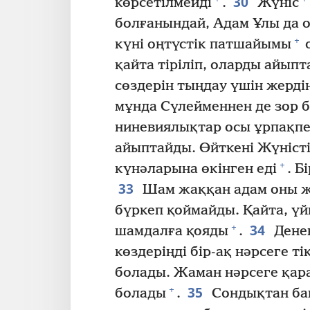
30
көрсетілмейді
.
Жүніс
болғанындай, Адам Ұлы да о
+
күні оңтүстік патшайымы
о
қайта тіріліп, оларды айып
сөздерін тыңдау үшін жердің
мұнда Сүлейменнен де зор б
ниневиялықтар осы ұрпақпен
айыптайды. Өйткені Жүністі
+
күнәларына өкінген еді
. Б
33
Шам жаққан адам оны ж
бүркеп қоймайды. Қайта, үй
34
+
шамдалға қояды
.
Денен
көздеріңді бір-ақ нәрсеге т
болады. Жаман нәрсеге қар
35
+
болады
.
Сондықтан ба