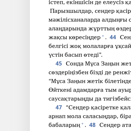
істеп, екіншісін де елеусіз 
Парызшылдар, сендер қасір
мәжілісханаларда алдыңғы 
алаңдарында жұрттың өздері
44
+
жақсы көресіңдер
.
Сенд
белгісі жоқ молаларға ұқса
үстін басып өтеді”.
45
Сонда Мұса Заңын жетік
сөздеріңізбен бізді де ренжі
“Мұса Заңын жетік білетінде
Өйткені адамдарға тым ауыр
саусақтарыңды да тигізбейс
47
“Сендер қасіретке қал
арнап мола саласыңдар, біра
48
+
бабаларың
.
Сендер ата