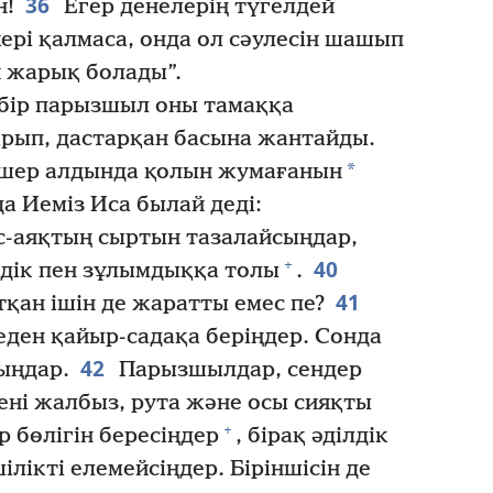
36
н!
Егер денелерің түгелдей
рі қалмаса, онда ол сәулесін шашып
й жарық болады”.
 бір парызшыл оны тамаққа
арып, дастарқан басына жантайды.
*
шер алдында қолын жумағанын
а Иеміз Иса былай деді:
-аяқтың сыртын тазалайсыңдар,
40
+
здік пен зұлымдыққа толы
.
41
қан ішін де жаратты емес пе?
еден қайыр-садақа беріңдер. Сонда
42
ыңдар.
Парызшылдар, сендер
ені жалбыз, рута және осы сияқты
+
р бөлігін бересіңдер
, бірақ әділдік
ілікті елемейсіңдер. Біріншісін де