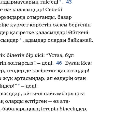
43
+
қалдырмауларың тиіс еді
.
етке қаласыңдар! Себебі
орындарда отырғанды, базар
ңе құрмет көрсетіп сәлем бергенін
ер қасіретке қаласыңдар! Өйткені
+
йсыңдар
, адамдар оларды байқамай,
 білетін бір кісі: “Ұстаз, бұл
46
тіп жатырсыз”,— деді.
Бұған Иса:
р, сендер де қасіретке қаласыңдар!
 жүк артасыңдар, ал өздерің оған
+
іңдер!”
— деді.
асыңдар, өйткені пайғамбарларға
қ оларды өлтірген — өз ата-
-бабаларыңның істерін білесіңдер,