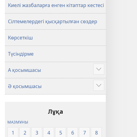
Киелі жазбаларға енген кітаптар кестесі
Сілтемелердегі қысқартылған сөздер
Көрсеткіш
Түсіндірме
А қосымшасы
Көбірек
көру
Ә қосымшасы
Көбірек
көру
Лұқа
МАЗМҰНЫ
1
2
3
4
5
6
7
8