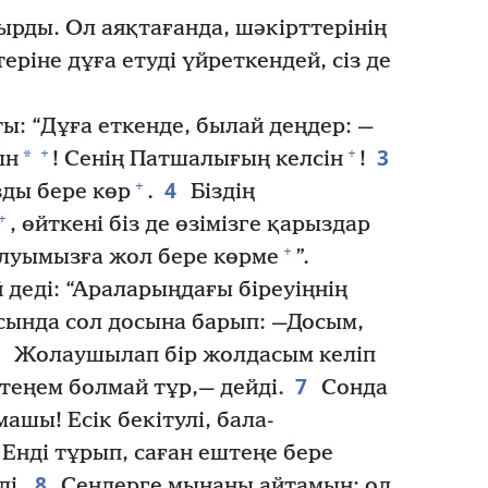
тырды. Ол аяқтағанда, шәкірттерінің
еріне дұға етуді үйреткендей, сіз де
: “Дұға еткенде, былай деңдер: —
3
+
+
*
ын
! Сенің Патшалығың келсін
!
4
+
ды бере көр
.
Біздің
+
, өйткені біз де өзімізге қарыздар
+
луымызға жол бере көрме
”.
 деді: “Араларыңдағы біреуіңнің
асында сол досына барып: —Досым,
6
Жолаушылап бір жолдасым келіп
7
штеңем болмай тұр,— дейді.
Сонда
машы! Есік бекітулі, бала-
Енді тұрып, саған ештеңе бере
8
ді.
Сендерге мынаны айтамын: ол