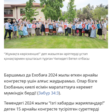
“Жұмақта көріскенше!” деп жазылған әріптерді ұстап
қонақтармен қоштасып тұрған Чилидегі Бетел отбасы
Баршамыз да Ехобаға 2024 жылы өткен арнайы
конгрестер үшін алғыс жаудырамыз. Олар бізге
Ехобаның киелі есімін марапаттауға керемет
мүмкіндік берді! (
Зәбүр 34:3
).
Төмендегі 2024 жылғы “Ізгі хабарды жариялаңдар!”
деген 15 арнайы конгресте түсірілген суреттерді