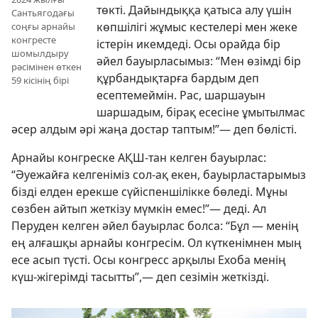
төкті. Дайындыққа қатыса алу үшін
Сантьягодағы
көпшілігі жұмыс кестелері мен жеке
соңғы арнайы
конгресте
істерін икемдеді. Осы орайда бір
шомылдыру
әйел бауырласымыз: “Мен өзімді бір
рәсімінен өткен
құрбандықтарға бардым деп
59 кісінің бірі
есептемеймін. Рас, шаршауын
шаршадым, бірақ есесіне ұмытылмас
әсер алдым әрі жаңа достар таптым!”— деп бөлісті.
Арнайы конгреске АҚШ-тан келген бауырлас:
“Әуежайға келгеніміз сол-ақ екен, бауырластарымыз
бізді елден ерекше сүйіспеншілікке бөледі. Мұны
сөзбен айтып жеткізу мүмкін емес!”— деді. Ал
Перуден келген әйел бауырлас болса: “Бұл — менің
ең алғашқы арнайы конгресім. Ол күткенімнен мың
есе асып түсті. Осы конгресс арқылы Ехоба менің
күш-жігерімді тасытты”,— деп сезімін жеткізді.