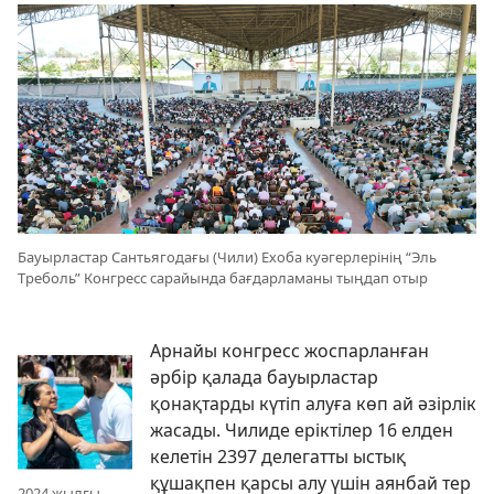
Бауырластар Сантьягодағы (Чили) Ехоба куәгерлерінің “Эль
Треболь” Конгресс сарайында бағдарламаны тыңдап отыр
Арнайы конгресс жоспарланған
әрбір қалада бауырластар
қонақтарды күтіп алуға көп ай әзірлік
жасады. Чилиде еріктілер 16 елден
келетін 2397 делегатты ыстық
құшақпен қарсы алу үшін аянбай тер
2024 жылғы