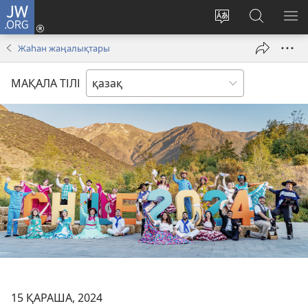
JW.ORG
Кіру
(жаңа
Сайт
JW.ORG
МӘ
терезе
тілін
іздеу
КӨ
Жаһан жаңалықтары
ашылуда)
өзгерту
МАҚАЛА ТІЛІ
15 ҚАРАША, 2024