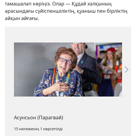
тамашалап көріңіз. Олар — Құдай халқының
арасындағы сүйіспеншіліктің, қуаныш пен бірліктің
айқын айғағы.
Асунсьон (Парагвай)
15 нәтиженің 1 көрсетілді