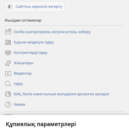
Сайттың көрінісін өзгерту
Жылдам сілтемелер
Ехоба куәгерлерінің келуіне өтініш жіберу
Қауым кездесуін іздеу
(жаңа
терезе
Конгрестерді іздеу
(жаңа
ашылуда)
терезе
Жаңалары
ашылуда)
Видеолар
Іздеу
БАҚ, билік және ғылым өкілдеріне арналған ақпарат
Көмек
Садақалар
(жаңа
Құпиялық параметрлері
терезе