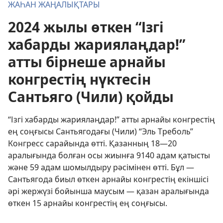
ЖАҺАН ЖАҢАЛЫҚТАРЫ
2024 жылы өткен “Ізгі
хабарды жариялаңдар!”
атты бірнеше арнайы
конгрестің нүктесін
Сантьяго (Чили) қойды
“Ізгі хабарды жариялаңдар!” атты арнайы конгрестің
ең соңғысы Сантьягодағы (Чили) “Эль Треболь”
Конгресс сарайында өтті. Қазанның 18—20
аралығында болған осы жиынға 9140 адам қатысты
және 59 адам шомылдыру рәсімінен өтті. Бұл —
Сантьягода биыл өткен арнайы конгрестің екіншісі
әрі жержүзі бойынша маусым — қазан аралығында
өткен
15 арнайы конгрестің ең соңғысы
.