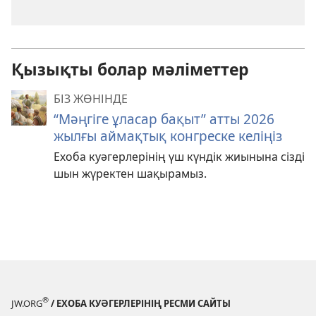
Қызықты болар мәліметтер
БІЗ ЖӨНІНДЕ
“Мәңгіге ұласар бақыт” атты 2026
жылғы аймақтық конгреске келіңіз
Ехоба куәгерлерінің үш күндік жиынына сізді
шын жүректен шақырамыз.
®
JW.ORG
/ ЕХОБА КУӘГЕРЛЕРІНІҢ РЕСМИ САЙТЫ