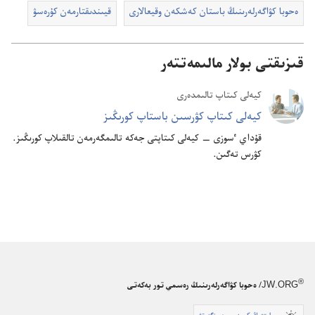
ە‌حوبا كۋاگە‌رلە‌رىنىڭ باستان كە‌شكە‌ن وقيعالارى
قيىندىقتارمە‌ن كۇ‌رە‌سۋ
قىزىقتى بولار مالىمەتتەر
كيە‌لى كىتاپ تالىمدە‌رى
كيە‌لى كىتاپ كۋرسىن باستاپ كورىڭىز
قۇ‌داي ٴ‌سوزى —‏ كيە‌لى كىتاپتى جە‌كە تالىمگە‌رمە‌ن تالقىلاپ كورىڭىز.‏
كۋرس تە‌گىن.‏
®
JW.ORG
/ ەحوبا كۋاگەرلەرىنىڭ رەسمي تور بەكەتى