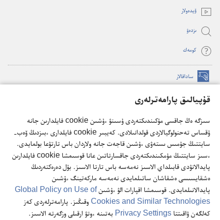
ۆيدە‌ولار
ىزدە‌ۋ
كومە‌ك
ساداقالار
(opens
new
قۇپيالىق پارامەترلەرى
window)
كۇزەت مۇناراسىنىڭ تورداعى كىتاپحاناسى
(opens
سىزگە ەڭ جاقسى مۇكىندىكتەردى ۇسىنۋ ءۇشىن cookie فايلدارىن جانە
new
®
JW Hub
window)
ۇقساس تەحنولوگيالاردى قولدانىلادى. كەيبىر cookie فايلدارى ءبىزدىڭ ۆەب-
(opens
سايتتىڭ جۇمىس ىستەۋى ءۇشىن قاجەت جانە ولاردان باس تارتۋعا بولمايدى.
new
®
JW Library
ءسىز سايتتىڭ مۇمكىندىكتەردى جاقسارتاتىن عانا قوسىمشا cookie فايلدارىن
window)
پايدالانۋدى قابىلداي الاسىز نەمەسە باس تارتا الاسىز. بۇل دەرەكتەردىڭ
ەشقايسىسى ەشقاشان ساتىلمايدى نەمەسە ماركەتينگ ءۇشىن
پايدالانىلمايدى. قوسىمشا اقپارات الۋ ءۇشىن
Global Policy on Use of
Cookies and Similar Technologies
وقىڭىز. پارامەترلەردى كەز
Copyright
© 2026 Watch Tower Bible and Tract Society of Pennsylvania.
كەلگەن ۋاقىتتا
Privacy Settings
بەتىنە ءوتۋ ارقىلى وزگەرتە الاسىز.
پايدالانۋ ٴتارتىبى
|
قۇپيا ساقتاۋ ساياساتى
|
قۇپيالىق پارامەترلەرى