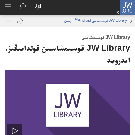
كىرۋ
JW.ORG
(opens
تور
ٴتىزى
JW.ORG
بەكەت
كورۋ
new
ىزدە‌ۋ
TM
JW Library قوسىمشاسى
Android ٷشىن
ٴتىلىن
window)
وزگەرتۋ
JW Library قوسىمشاسى
JW Library قوسىمشاسىن قولدانىڭىز.‏
اندرويد