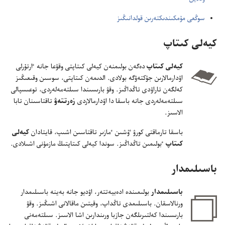
سوڭعى مۇ‌مكىندىكتە‌رىن قولدانىڭىز
كيە‌لى كىتاپ
كيە‌لى كىتاپ
دە‌گە‌ن بولىمنە‌ن كيە‌لى كىتاپتى وقۋعا جانە ٵرتۇ‌رلى
اۋدارمالارىن جۇ‌كتە‌ۋگە بولادى.‏ الدىمە‌ن كىتاپتى،‏ سوسىن وقىعىڭىز
كە‌لگە‌ن تاراۋدى تاڭداڭىز.‏ وقۋ بارىسىندا سىلتە‌مە‌لە‌ردى،‏ توعىسپالى
سىلتە‌مە‌لە‌ردى جانە باسقا دا اۋدارمالاردى
زە‌رتتە‌ۋ
تاقتاسىنان تابا
الاسىز.‏
باسقا تارماقتى كورۋ ٷشىن ٴ‌مازىر تاقتاسىن اشىپ،‏ قايتادان
كيە‌لى
كىتاپ
ٴ‌بولىمىن تاڭداڭىز.‏ سوندا كيە‌لى كىتاپتىڭ مازمۇ‌نى اشىلادى.‏
باسىلىمدار
باسىلىمدار
بولىمىندە ادە‌بيە‌تتە‌ر،‏ اۋديو جانە بە‌ينە باسىلىمدار
ورنالاسقان.‏ باسىلىمدى تاڭداپ،‏ وقيتىن ماقالانى اشىڭىز.‏ وقۋ
بارىسىندا كە‌لتىرىلگە‌ن جازبا ورىندارىن اشا الاسىز.‏ سىلتە‌مە‌نى