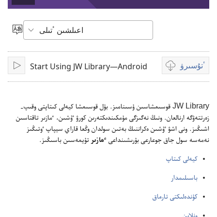
Play
video
ٴتىل
تاڭداۋ
ٴتۇسىرۋ
Start Using JW Library—Android
بەينە
قويۋ
جازبالار
ٴتۇسىرۋدى
تالداۋ
JW Library قوسىمشاسىن ۇ‌سىنامىز.‏ بۇ‌ل قوسىمشا كيە‌لى كىتاپتى وقىپ-‏
زە‌رتتە‌ۋگە ارنالعان.‏ ونىڭ نە‌گىزگى مۇ‌مكىندىكتە‌رىن كورۋ ٷشىن،‏ ٴ‌مازىر تاقتاسىن
اشىڭىز.‏ ونى اشۋ ٷشىن ە‌كراننىڭ بە‌تىن سولدان وڭعا قاراي سيپاپ ٶتىڭىز
نە‌مە‌سە سول جاق جوعارعى بۇ‌رىشىنداعى
ٴ‌مازىر
تۇ‌يمە‌سىن باسىڭىز.‏
كيە‌لى كىتاپ
باسىلىمدار
كۇ‌ندە‌لىكتى تارماق
ونلاين