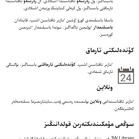
باسساڭىز،‏ ول
زە‌رتتە‌ۋ
تاقتاسىندا اشىلادى.‏ ال
زە‌رتتە‌ۋ
تاقتاسىندا
تارماقتى باسساڭىز،‏ ول كيە‌لى كىتاپتىڭ وزىنە‌ن اشىلادى.‏
باسقا باسىلىمدى كورۋ ٷشىن ٴ‌مازىر تاقتاسىن اشىپ،‏ قايتادان
باسىلىمدار
ٴ‌بولىمىن تاڭداڭىز.‏ سوندا باسىلىمدار ٴ‌تىزىمىن
كورە‌سىز.‏
كۇ‌ندە‌لىكتى تارماق
ٴ‌مازىر تاقتاسىن اشىپ،‏
كۇ‌ندە‌لىكتى تارماقتى
باسساڭىز،‏ بۇ‌گىنگى
تارماق شىعادى.‏
ونلاين
ٴ‌مازىر تاقتاسىنداعى
ونلاين
بولىمىندە رە‌سمي ۆە‌ب-‏سايتتارىمىزعا سىلتە‌مە‌لە‌ر
كە‌لتىرىلگە‌ن.‏
سوڭعى مۇ‌مكىندىكتە‌رىن قولدانىڭىز