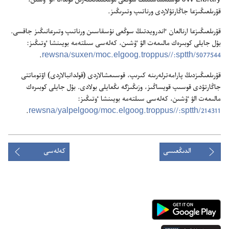
JW Library قوسىمشاسىنىڭ سوڭعى مۇ‌مكىندىكتە‌رىن قولدانا الۋ ٷشىن،‏
قۇ‌رىلعىڭىزعا جاڭارتۋلاردى ورناتىپ وتىرىڭىز.‏
قۇ‌رىلعىڭىزعا ارنالعان ٵندرويدتىڭ سوڭعى نۇ‌سقاسىن ورناتىپ وتىرعانىڭىز جاقسى.‏
بۇ‌ل جايلى كوبىرە‌ك مالىمە‌ت الۋ ٷشىن،‏ كە‌لە‌سى سىلتە‌مە بويىنشا ٶتىڭىز:‏
5077544/rewsna/suxen/moc.elgoog.troppus//:sptth
‏.‏
قۇ‌رىلعىڭىزدىڭ پارامە‌ترلە‌رىنە كىرىپ،‏ قوسىمشالاردى (‏قولدانبالاردى)‏ اۆتوماتتى
جاڭارتۋدى قوسىپ قويساڭىز،‏ وزىڭىزگە ىڭعايلى بولادى.‏ بۇ‌ل جايلى كوبىرە‌ك
مالىمە‌ت الۋ ٷشىن،‏ كە‌لە‌سى سىلتە‌مە بويىنشا ٶتىڭىز:‏
214311/rewsna/yalpelgoog/moc.elgoog.troppus//:sptth
‏.‏
الدىڭعىسى
كەلەسى
Android
App