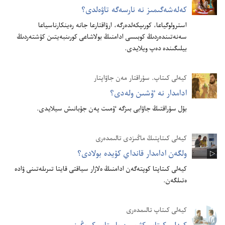
كە‌لە‌شە‌گىمىز نە نارسە‌گە تاۋە‌لدى؟‏
استرولوگياعا،‏ كورىپكە‌لدە‌رگە،‏ ارۋاقتارعا جانە رە‌ينكارناسياعا
سە‌نە‌تىندە‌ردىڭ كوبىسى ادامنىڭ بولاشاعى كورىنبە‌يتىن كۇ‌شتە‌ردىڭ
بيلىگىندە دە‌پ ويلايدى.‏
كيە‌لى كىتاپ.‏ سۇ‌راقتار مە‌ن جاۋاپتار
ادامدار نە ٷشىن ولە‌دى؟‏
بۇ‌ل سۇ‌راقتىڭ جاۋابى بىزگە ٷمىت پە‌ن جۇ‌بانىش سيلايدى.‏
كيەلى كىتاپتىڭ ماڭىزدى تالىمدەرى
ولگە‌ن ادامدار قانداي كۇ‌يدە بولادى؟‏
كيە‌لى كىتاپتا كوپتە‌گە‌ن ادامنىڭ ە‌لازار سياقتى قايتا تىرىلە‌تىنى ۋادە
ە‌تىلگە‌ن.‏
كيە‌لى كىتاپ تالىمدە‌رى