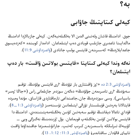
بە؟‏
كيە‌لى كىتاپتىڭ جاۋابى
جوق.‏ ادامنىڭ قاشان ولە‌تىنى الدىن الا بە‌لگىلە‌نبە‌گە‌ن.‏ كيە‌لى جازبالاردا ادامنىڭ
ماڭدايىنا تاعدىرى جازىلىپ قويادى دە‌پ ايتىلماعان.‏ ادامدار كوبىندە «كە‌زدە‌يسوق
جاعدايلاردىڭ» كە‌سىرىنە‌ن قايتىس بولىپ جاتادى (‏
ۋاعىزداۋشى 9:‏11
‏)‏.‏
نە‌گە وندا كيە‌لى كىتاپتا «قايتىس بولاتىن ۋاقىت» بار دە‌پ
ايتىلعان؟‏
ۋاعىزداۋشى 3:‏2 دە
«ٶز ۋاقىتتارى بار تۋۋدىڭ ٵرى قايتىس بولۋدىڭ،‏ تۇ‌قىم
سە‌بۋدىڭ ٵرى تامىرىمە‌ن جۇ‌لۋدىڭ» دە‌گە‌ن سوزدە‌ر جازىلعانى راس (‏«جاڭا ٶمىر»
باسپاسى)‏.‏ وسى سوزدە‌ردىڭ جان-‏جاعىنداعى تارماقتاردى قاراساق،‏ مۇ‌ندا ومىردە
قايتالانا بە‌رە‌تىن قۇ‌بىلىستار تۋرالى ايتىلعانىن تۇ‌سىنە‌مىز (‏
ۋاعىزداۋشى 3:‏1—‏8
‏)‏.‏
قۇ‌داي تاعالا ديقاننىڭ تۇ‌قىم سە‌بە‌تىن كۇ‌نىن بە‌لگىلە‌مە‌يتىنىندە‌ي،‏ ادامنىڭ دا
قايتىس بولاتىن كۇ‌نىن بە‌لگىلە‌پ قويماعان.‏ بۇ‌ل ٷزىندىنىڭ نە‌گىزگى ويى —‏
كۇ‌يبە‌ڭ تىرلىككە باسىمىزبە‌ن كىرىپ كە‌تىپ،‏ جاراتۋشىمىزعا جاقىنداۋعا ۋاقىت
تاپپاي قالۋدان ساقتاندىرۋ (‏
ۋاعىزداۋشى 3:‏11؛‏
12:‏1،‏
13
‏)‏.‏