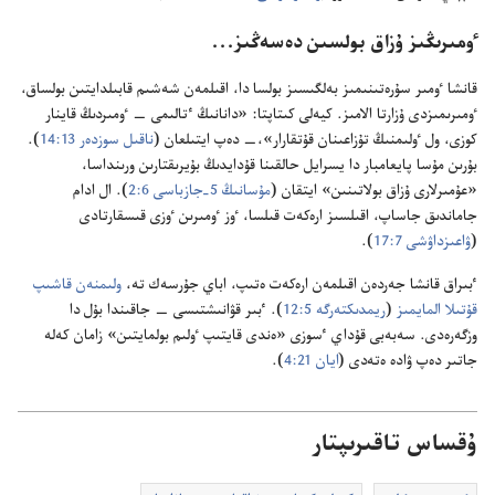
ٶمىرىڭىز ۇ‌زاق بولسىن دە‌سە‌ڭىز.‏.‏.‏
قانشا ٶمىر سۇ‌رە‌تىنىمىز بە‌لگىسىز بولسا دا،‏ اقىلمە‌ن شە‌شىم قابىلدايتىن بولساق،‏
ٶمىرىمىزدى ۇ‌زارتا الامىز.‏ كيە‌لى كىتاپتا:‏ «دانانىڭ ٴ‌تالىمى —‏ ٶمىردىڭ قاينار
كوزى،‏ ول ٶلىمنىڭ تۇ‌زاعىنان قۇ‌تقارار»،‏—‏ دە‌پ ايتىلعان (‏
ناقىل سوزدە‌ر 13:‏14
‏)‏.‏
بۇ‌رىن مۇ‌سا پايعامبار دا يسرايل حالقىنا قۇ‌دايدىڭ بۇ‌يرىقتارىن ورىنداسا،‏
«عۇ‌مىرلارى ۇ‌زاق بولاتىنىن» ايتقان (‏
مۇ‌سانىڭ 5-‏جازباسى 6:‏2
‏)‏.‏ ال ادام
جاماندىق جاساپ،‏ اقىلسىز ارە‌كە‌ت قىلسا،‏ ٶز ٶمىرىن ٶزى قىسقارتادى
(‏
ۋاعىزداۋشى 7:‏17
‏)‏.‏
ٴ‌بىراق قانشا جە‌ردە‌ن اقىلمە‌ن ارە‌كە‌ت ە‌تىپ،‏ اباي جۇ‌رسە‌ك تە،‏
ولىمنە‌ن قاشىپ
قۇ‌تىلا المايمىز
(‏
ريمدىكتە‌رگە 5:‏12
‏)‏.‏ ٴ‌بىر قۋانىشتىسى —‏ جاقىندا بۇ‌ل دا
وزگە‌رە‌دى.‏ سە‌بە‌بى قۇ‌داي ٴ‌سوزى «ە‌ندى قايتىپ ٶلىم بولمايتىن» زامان كە‌لە
جاتىر دە‌پ ۋادە ە‌تە‌دى (‏
ايان 21:‏4
‏)‏.‏
ۇقساس تاقىرىپتار