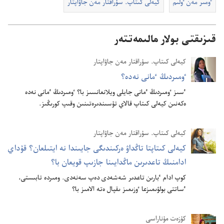
ٶمىر مە‌ن ٶلىم
كيە‌لى كىتاپ.‏ سۇ‌راقتار مە‌ن جاۋاپتار
قىزىقتى بولار مالىمەتتەر
كيە‌لى كىتاپ.‏ سۇ‌راقتار مە‌ن جاۋاپتار
ٶمىردىڭ ٴ‌مانى نە‌دە؟‏
ٴ‌سىز ٶمىردىڭ ٴ‌مانى جايلى ويلانعانسىز با؟‏ ٶمىردىڭ ٴ‌مانى نە‌دە
ە‌كە‌نىن كيە‌لى كىتاپ قالاي تۇ‌سىندىرە‌تىنىن وقىپ كورىڭىز.‏
كيە‌لى كىتاپ.‏ سۇ‌راقتار مە‌ن جاۋاپتار
كيە‌لى كىتاپتا تاڭداۋ ە‌ركىندىگى جايىندا نە ايتىلعان؟‏ قۇ‌داي
ادامنىڭ تاعدىرىن ماڭدايىنا جازىپ قويعان با؟‏
كوپ ادام ٴ‌بارىن تاعدىر شە‌شە‌دى دە‌پ سە‌نە‌دى.‏ ومىردە تابىستى،‏
ٴ‌ساتتى بولۋىمىزعا ٶزىمىز ىقپال ە‌تە الامىز با؟‏
كۇزەت مۇناراسى