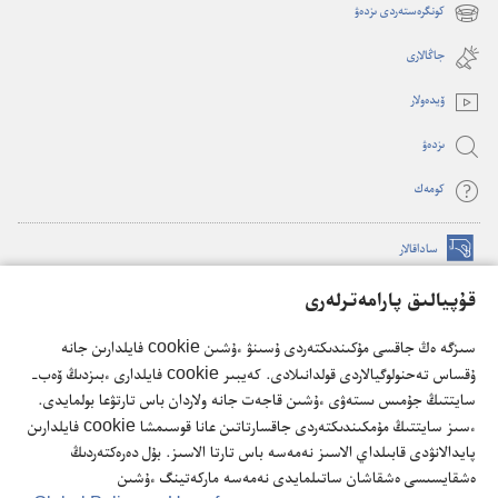
new
كونگرەستەردى ىزدەۋ
(opens
window)
new
جاڭالارى
window)
ۆيدە‌ولار
ىزدە‌ۋ
كومە‌ك
ساداقالار
(opens
new
قۇپيالىق پارامەترلەرى
window)
كۇزەت مۇناراسىنىڭ تورداعى كىتاپحاناسى
(opens
سىزگە ەڭ جاقسى مۇكىندىكتەردى ۇسىنۋ ءۇشىن cookie فايلدارىن جانە
new
®
JW Hub
ۇقساس تەحنولوگيالاردى قولدانىلادى. كەيبىر cookie فايلدارى ءبىزدىڭ ۆەب-
window)
(opens
سايتتىڭ جۇمىس ىستەۋى ءۇشىن قاجەت جانە ولاردان باس تارتۋعا بولمايدى.
new
®
JW Library
ءسىز سايتتىڭ مۇمكىندىكتەردى جاقسارتاتىن عانا قوسىمشا cookie فايلدارىن
window)
پايدالانۋدى قابىلداي الاسىز نەمەسە باس تارتا الاسىز. بۇل دەرەكتەردىڭ
ەشقايسىسى ەشقاشان ساتىلمايدى نەمەسە ماركەتينگ ءۇشىن