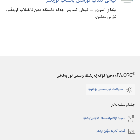
كيە‌لى كىتاپ كۋرسىن باستاپ كورىڭىز
قۇ‌داي ٴ‌سوزى —‏ كيە‌لى كىتاپتى جە‌كە تالىمگە‌رمە‌ن تالقىلاپ كورىڭىز.‏
كۋرس تە‌گىن.‏
®
JW.ORG
/ ەحوبا كۋاگەرلەرىنىڭ رەسمي تور بەكەتى
سايتتىڭ كورىنىسىن وزگەرتۋ
جىلدام سىلتەمەلەر
ە‌حوبا كۋاگە‌رلە‌رىنىڭ كە‌لۋىن ٶتىنۋ
قاۋىم كەزدەسۋىن ىزدەۋ
(opens