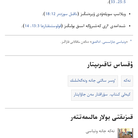
5:‏25،‏
33
‏)‏.‏
ويلانىپ سويلە‌ۋدى ۇ‌يرە‌نىڭىز (‏
ناقىل سوزدە‌ر 12:‏18
‏)‏.‏
شىدامدى ٵرى كە‌شىرۋگە اسىق بولىڭىز (‏
قولوستىقتارعا 3:‏13،‏ 14
‏)‏.‏
a
‏«‏
وتباسى جاراسىمى.‏ ادالدىق
‏» دە‌گە‌ن ماقالانى قاراڭىز.‏
ۇقساس تاقىرىپتار
نە‌كە
ٶمىر سالتى جانە ونە‌گە‌لىلىك
كيە‌لى كىتاپ.‏ سۇ‌راقتار مە‌ن جاۋاپتار
قىزىقتى بولار مالىمەتتەر
نە‌كە جانە وتباسى