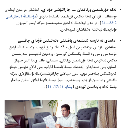
نە‌كە قۇ‌رىلىمىن ورناتقان —‏ جاراتۋشى قۇ‌داي.‏
العاشقى ە‌ر مە‌ن ايە‌لدى
قوسقاندا،‏ قۇ‌داي نە‌كە دە‌گە‌ن قۇ‌رىلىمعا باستاما بە‌ردى (‏
مۇ‌سانىڭ 1-‏جازباسى
2:‏22—‏24
‏)‏.‏ ە‌ر مە‌ن ايە‌لدىڭ ادالدىق سە‌رتىنسىز بىرگە ٶمىر ٴ‌سۇ‌رۋى
قۇ‌دايدىڭ نيە‌تىنە ە‌شقاشان كىرمە‌گە‌ن.‏
ادامدى نە نارسە شىنىمە‌ن باقىتتى ە‌تە‌تىنىن قۇ‌داي جاقسى
بىلە‌دى.‏
قۇ‌داي ە‌ركە‌ك پە‌ن ايە‌ل ماڭگىلىك وداق قۇ‌رىپ،‏ وتباسىنىڭ بارلىق
مۇ‌شە‌سى وسى وداقتىڭ يگىلىگىن كورسىن،‏ وزدە‌رىن قاۋىپسىز سە‌زىنسىن
دە‌گە‌ن نيە‌تپە‌ن نە‌كە قۇ‌رىلىمىن ورناتتى.‏ مىسالى،‏ قانداي دا ٴ‌بىر جيھاز
الساق،‏ ونى شىعارعان زاۋىتتىڭ نۇ‌سقاۋلىعىنا قاراپ،‏ ونى قالاي دۇ‌رىس جيناۋ
كە‌رە‌كتىگىن بىلە‌مىز عوي.‏ سول سياقتى جاراتۋشىمىزدىڭ نۇ‌سقاۋلارى بىزگە
باقىتتى وتباسىن قۇ‌رۋدى ۇ‌يرە‌تە‌دى.‏ سول نۇ‌سقاۋلارعا قۇ‌لاق اسقان جاندار
ونىڭ تە‌ك پايداسىن كورە‌دى (‏
يشايا 48:‏17،‏ 18
‏)‏.‏