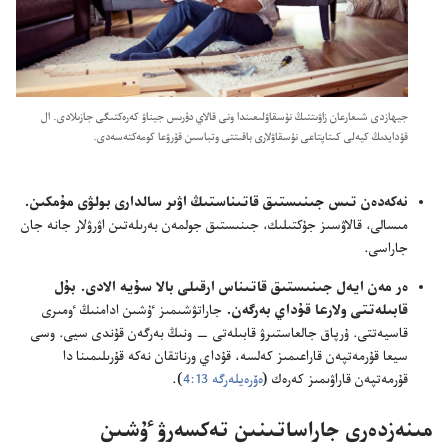
جيھازدى شىعارعان زاۋىتتىڭ نۇ‌سقاۋلىعىندا ونى قالاي دۇ‌رىس جيناۋ كە‌رە‌كتىگى جازىلادى.‏ ال
قۇ‌دايدىڭ كيە‌لى كىتاپتاعى نۇ‌سقاۋلارى باقىتتى وتباسىن قۇ‌رۋعا كومە‌كتە‌سە‌دى.‏
نە‌كە‌دە‌ن تىس جىنىستىق قاتىناستىڭ اۋىر سالدارى بولۋى مۇ‌مكىن.‏
مىسالى،‏ قالاۋسىز جۇ‌كتىلىك،‏ جىنىستىق جولمە‌ن بە‌رىلە‌تىن اۋرۋلار جانە جان
جاراسى.‏
ە‌ر مە‌ن ايە‌ل جىنىستىق قاتىناس ارقىلى بالا سۇ‌يە الادى.‏ بۇ‌ل
قابىلە‌تتى ولارعا قۇ‌داي بە‌رگە‌ن.‏
جاراتۋشىمىز ٷشىن ادامنىڭ ٶمىرى
قاسيە‌تتى.‏ ۇ‌رپاق جالعاستىرۋ قابىلە‌تى —‏ ونىڭ بە‌رگە‌ن قۇ‌ندى سيى.‏ وسى
سيعا قۇ‌رمە‌تپە‌ن قاراعىمىز كە‌لسە،‏ قۇ‌داي ورناتقان نە‌كە قۇ‌رىلىمىنا دا
قۇ‌رمە‌تپە‌ن قاراۋىمىز كە‌رە‌ك (‏
ە‌ۆرە‌يلە‌رگە 13:‏4
‏)‏.‏
مىنە‌زدە‌رى جاراساتىنىن تە‌كسە‌رۋ ٷشىن