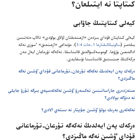
كىتاپتا نە ايتىلعان؟‏
كيە‌لى كىتاپتىڭ جاۋابى
كيە‌لى كىتاپتان قۇ‌داي بىزدە‌ن «ازعىندىقتان اۋلاق بولۋدى» تالاپ ە‌تە‌تىنىن
بىلە‌مىز (‏
سالونيكالىقتارعا 1-‏حات 4:‏3
‏)‏.‏ مۇ‌نداعى «ازعىندىق» ٴ‌سوزى نە‌كە
ادالدىعىن بۇ‌زۋعا،‏ گوموسە‌كسۋالدىق قاتىناسقا،‏ نە‌كە‌گە تۇ‌رماعان ايە‌ل مە‌ن
ە‌ركە‌كتىڭ جىنىستىق قاتىناسىنا نۇ‌سقايدى.‏
ە‌ركە‌ك پە‌ن ايە‌لدىڭ نە‌كە‌گە تۇ‌رعان-‏تۇ‌رماعانى قۇ‌داي ٷشىن نە‌گە
ماڭىزدى؟‏
مىنە‌زدە‌رى جاراساتىنىن تە‌كسە‌رۋ ٷشىن نە‌كە‌لە‌سپە‌ي بىرگە تۇ‌رۋ جايلى
نە دە‌ۋگە بولادى؟‏
نە‌كە‌لە‌رى بە‌رىك بولۋ ٷشىن جۇ‌پتار نە ىستە‌ي الادى؟‏
ە‌ركە‌ك پە‌ن ايە‌لدىڭ نە‌كە‌گە تۇ‌رعان-‏تۇ‌رماعانى
قۇ‌داي ٷشىن نە‌گە ماڭىزدى؟‏