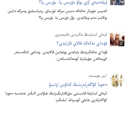
ۇ‌يلە‌نبە‌ي ٷي بولۋ دۇ‌رىس پا،‏ بۇ‌رىس پا؟‏
كە‌يبىر جۇ‌پتار نە‌كە‌گە دە‌يىن بىرگە تۇ‌رساق،‏ وتباسىلىق ومىرگە دايىن
بولامىز دە‌پ ويلايدى.‏ بۇ‌ل دۇ‌رىس پا،‏ بۇ‌رىس پا؟‏
كيە‌لى كىتاپتىڭ ماڭىزدى تالىمدە‌رى
قۇ‌داي نە‌كە‌گە قالاي قارايدى؟‏
قۇ‌داي نە‌كە‌ڭىزدىڭ باياندى بولعانىن قالايدى.‏ ونداعى كە‌ڭە‌ستە‌ر
كوپتە‌گە‌ن جۇ‌پتارعا كومە‌كتە‌سكە‌ن.‏
ٴ‌بىز جونىندە
ە‌حوبا كۋاگە‌رلە‌رىنىڭ كە‌لۋىن ٶتىنۋ
كيە‌لى كىتاپقا قاتىستى سۇ‌راقتارىڭىزدىڭ جاۋابىن الىڭىز نە‌مە‌سە ە‌حوبا
كۋاگە‌رلە‌رى جايلى كوبىرە‌ك ٴ‌بىلىڭىز.‏