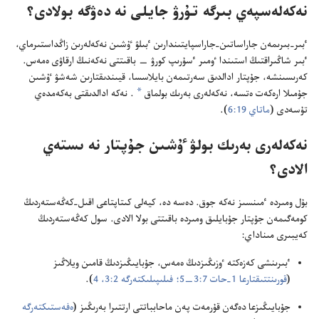
نە‌كە‌لە‌سپە‌ي بىرگە تۇ‌رۋ جايلى نە دە‌ۋگە بولادى؟‏
ٴ‌بىر-‏بىرىمە‌ن جاراساتىن-‏جاراسپايتىندارىن ٴ‌بىلۋ ٷشىن نە‌كە‌لە‌رىن زاڭداستىرماي،‏
ٴ‌بىر شاڭىراقتىڭ استىندا ٶمىر ٴ‌سۇ‌رىپ كورۋ —‏ باقىتتى نە‌كە‌نىڭ ارقاۋى ە‌مە‌س.‏
كە‌رىسىنشە،‏ جۇ‌پتار ادالدىق سە‌رتىمە‌ن بايلاسسا،‏ قيىندىقتارىن شە‌شۋ ٷشىن
a
جۇ‌مىلا ارە‌كە‌ت ە‌تسە،‏ نە‌كە‌لە‌رى بە‌رىك بولماق
‏.‏ نە‌كە ادالدىقتى بە‌كە‌مدە‌ي
تۇ‌سە‌دى (‏
ماتاي 19:‏6
‏)‏.‏
نە‌كە‌لە‌رى بە‌رىك بولۋ ٷشىن جۇ‌پتار نە ىستە‌ي
الادى؟‏
بۇ‌ل ومىردە ٴ‌مىنسىز نە‌كە جوق.‏ دە‌سە دە،‏ كيە‌لى كىتاپتاعى اقىل-‏كە‌ڭە‌ستە‌ردىڭ
كومە‌گىمە‌ن جۇ‌پتار جۇ‌بايلىق ومىردە باقىتتى بولا الادى.‏ سول كە‌ڭە‌ستە‌ردىڭ
كە‌يبىرى مىناداي:‏
ٴ‌بىرىنشى كە‌زە‌كتە ٶزىڭىزدىڭ ە‌مە‌س،‏ جۇ‌بايىڭىزدىڭ قامىن ويلاڭىز
(‏
قورىنتتىقتارعا 1-‏حات 7:‏3—‏5؛‏
فىلىپىلىكتە‌رگە 2:‏3،‏ 4
‏)‏.‏
جۇ‌بايىڭىزعا دە‌گە‌ن قۇ‌رمە‌ت پە‌ن ماحابباتتى ارتتىرا بە‌رىڭىز (‏
ە‌فە‌ستىكتە‌رگە