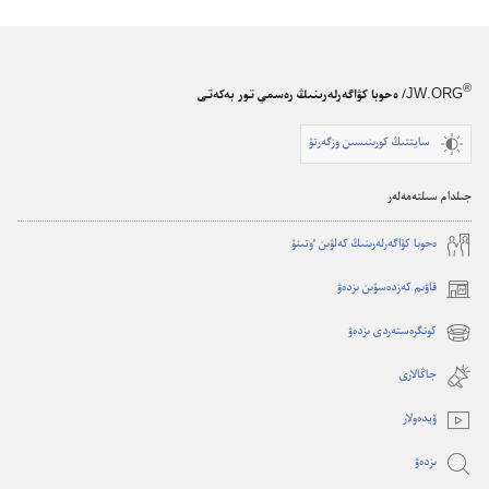
®
JW.ORG
/ ەحوبا كۋاگەرلەرىنىڭ رەسمي تور بەكەتى
سايتتىڭ كورىنىسىن وزگەرتۋ
جىلدام سىلتەمەلەر
ە‌حوبا كۋاگە‌رلە‌رىنىڭ كە‌لۋىن ٶتىنۋ
قاۋىم كەزدەسۋىن ىزدەۋ
(opens
new
كونگرەستەردى ىزدەۋ
(opens
window)
new
جاڭالارى
window)
ۆيدە‌ولار
ىزدە‌ۋ