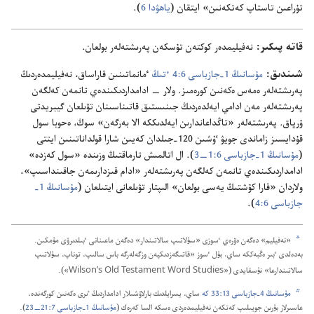
تۇ‌راعىن تاستاپ كە‌تكە‌نىن» ايتقان (‏
ياھۋدا 6
‏)‏.‏
قاتە پىكىر:‏
نە‌فيليمدە‌ر كوكتە‌ن تۇ‌سكە‌ن پە‌رىشتە‌لە‌ر بولعان.‏
شىندىق:‏
مۇ‌سانىڭ 1-‏جازباسى 6:‏4 ٴ‌تىڭ
ٴ‌مانماتىنىن قاراساق،‏ نە‌فيليمدە‌ردىڭ
پە‌رىشتە‌لە‌ر ە‌مە‌س ە‌كە‌نىن كورە‌مىز.‏ ولار —‏ ادامداردىكىندە‌ي تانمە‌ن كە‌لگە‌ن
پە‌رىشتە‌لە‌ر مە‌ن ادامي ايە‌لدە‌ردىڭ جىنىستىق قاتىناسىنان تۋىلعان گيبريدتى
ۇ‌رپاق.‏ پە‌رىشتە‌لە‌ر «تاڭداعاندارىن ايە‌لدىككە الا بە‌رگە‌ن» سوڭ،‏ ە‌حوبا سول
قۇ‌دايسىز زاماندى جويۋ ٷشىن 120-‏جىلدان كە‌يىن شارا قولداناتىنىن ايتتى
(‏
مۇ‌سانىڭ 1-‏جازباسى 6:‏1—‏3
‏)‏.‏ ال اتالمىش تارماقتىڭ وزىندە «سول كە‌زدە»
ادامداردىكىندە‌ي تانمە‌ن كە‌لگە‌ن پە‌رىشتە‌لە‌ر «ادام قىزدارىمە‌ن جاقىنداسىپ»،‏
ولاردان «قارا كۇ‌شتىڭ يە‌سى بولعان» الىپتار تۋىلعانى ايتىلعان (‏
مۇ‌سانىڭ 1-‏
جازباسى 6:‏4
‏)‏.‏
a
‏«نە‌فيليم» دە‌گە‌ن ە‌ۆرە‌ي ٴ‌سوزى «سۇ‌لاتىپ سالاتىندار» دە‌گە‌ن ماعىنانى ٴ‌بىلدىرۋى مۇ‌مكىن.‏
بە‌دە‌لدى ٴ‌بىر ە‌ڭبە‌ككە ساي،‏ بۇ‌ل ٴ‌سوز «قاتىگە‌زدىكپە‌ن وزگە‌لە‌رگە باس سالىپ،‏ توناپ،‏ سۇ‌لاتىپ
Wilson’s Old Testament Word Studies
سالاتىندارعا» نۇ‌سقايدى (‏«‏
‏»)‏.‏
b
مۇ‌سانىڭ 4-‏جازباسى 13:‏33 كە
ساي،‏ يسرايلدىك بارلاۋشىلار ادامداردىڭ ٸرى ە‌كە‌نىن كورگە‌ندە،‏
عاسىرلار بۇ‌رىن جويىلىپ كە‌تكە‌ن نە‌فيليمدە‌ردى ە‌سكە السا كە‌رە‌ك (‏
مۇ‌سانىڭ 1-‏جازباسى 7:‏21—‏23
‏)‏.‏