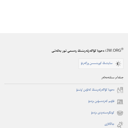
®
JW.ORG
/ ەحوبا كۋاگەرلەرىنىڭ رەسمي تور بەكەتى
سايتتىڭ كورىنىسىن وزگەرتۋ
جىلدام سىلتەمەلەر
ە‌حوبا كۋاگە‌رلە‌رىنىڭ كە‌لۋىن ٶتىنۋ
قاۋىم كەزدەسۋىن ىزدەۋ
(opens
new
كونگرەستەردى ىزدەۋ
(opens
window)
new
جاڭالارى
window)