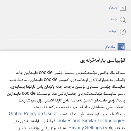
ۆيدە‌ولار
ىزدە‌ۋ
كومە‌ك
ساداقالار
(opens
new
قۇپيالىق پارامەترلەرى
window)
كۇزەت مۇناراسىنىڭ تورداعى كىتاپحاناسى
(opens
سىزگە ەڭ جاقسى مۇكىندىكتەردى ۇسىنۋ ءۇشىن cookie فايلدارىن جانە
new
®
JW Hub
ۇقساس تەحنولوگيالاردى قولدانىلادى. كەيبىر cookie فايلدارى ءبىزدىڭ ۆەب-
window)
(opens
سايتتىڭ جۇمىس ىستەۋى ءۇشىن قاجەت جانە ولاردان باس تارتۋعا بولمايدى.
new
®
JW Library
ءسىز سايتتىڭ مۇمكىندىكتەردى جاقسارتاتىن عانا قوسىمشا cookie فايلدارىن
window)
پايدالانۋدى قابىلداي الاسىز نەمەسە باس تارتا الاسىز. بۇل دەرەكتەردىڭ
ەشقايسىسى ەشقاشان ساتىلمايدى نەمەسە ماركەتينگ ءۇشىن
پايدالانىلمايدى. قوسىمشا اقپارات الۋ ءۇشىن
Global Policy on Use of
Cookies and Similar Technologies
وقىڭىز. پارامەترلەردى كەز
Copyright
© 2026 Watch Tower Bible and Tract Society of Pennsylvania.
كەلگەن ۋاقىتتا
Privacy Settings
بەتىنە ءوتۋ ارقىلى وزگەرتە الاسىز.