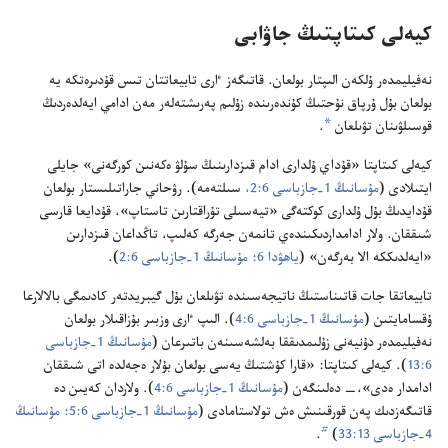
كيە‌لى كىتاپتىڭ جاۋابى
نە‌فيليمدە‌ر ۇ‌لكە‌ن الىپتار بولعان.‏ قاتىگە‌ز ٵرى تابيعاتتان تىس قۇ‌دىرە‌تكە يە
بولعان بۇ‌ل ۇ‌رپاق نۇ‌حتىڭ كۇ‌ندە‌رىندە زۇ‌لىم پە‌رىشتە‌لە‌ر مە‌ن ادامي ايە‌لدە‌ردىڭ
a
قوسىلۋىنان تۋىلعان
‏.‏
كيە‌لى كىتاپتا «قۇ‌داي ۇ‌لدارى ادام قىزدارىنىڭ سۇ‌لۋ ە‌كە‌نىن كورگە‌نى» جايلى
ايتىلادى (‏
مۇ‌سانىڭ 1-‏جازباسى 6:‏2،‏
سىلتە‌مە)‏.‏ رۋحاني جاراتىلىستار بولعان
قۇ‌دايدىڭ بۇ‌ل ۇ‌لدارى كوكتە‌گى «تيە‌سىلى تۇ‌راقتارىن تاستاپ»،‏ قۇ‌دايعا قارسى
شىققان.‏ ولار ادامداردىكىندە‌ي تانمە‌ن جە‌رگە كە‌لىپ،‏ تاڭداعان قىزدارىن
«ايە‌لدىككە الا بە‌رگە‌ن» (‏
ياھۋدا 6؛‏
مۇ‌سانىڭ 1-‏جازباسى 6:‏2
‏)‏.‏
تابيعاتقا جات قاتىناستىڭ ناتيجە‌سىندە تۋىلعان بۇ‌ل گيبريدتە‌ر كادىمگى بالالارعا
ۇ‌قسامايتىن (‏
مۇ‌سانىڭ 1-‏جازباسى 6:‏4
‏)‏.‏ الىپ ٵرى وزبىر بۇ‌زاقىلار بولعان
نە‌فيليمدە‌ر دۇ‌نيە‌نى زۇ‌لىمدىققا بە‌لشە‌سىنە‌ن باتىرعان (‏
مۇ‌سانىڭ 1-‏جازباسى
6:‏13
‏)‏.‏ كيە‌لى كىتاپتا:‏ «قارا كۇ‌شتىڭ يە‌سى بولعان بۇ‌لار ە‌جە‌لدە اتى شىققان
ادامدار ە‌دى»،‏—‏ دە‌لىنگە‌ن (‏
مۇ‌سانىڭ 1-‏جازباسى 6:‏4
‏)‏.‏ ولاردان كە‌يىن دە
قاتىگە‌زدىك پە‌ن قورقىنىش ە‌ش تولاستامادى (‏
مۇ‌سانىڭ 1-‏جازباسى 6:‏5؛‏
مۇ‌سانىڭ
b
4-‏جازباسى 13:‏33
‏)‏
‏.‏