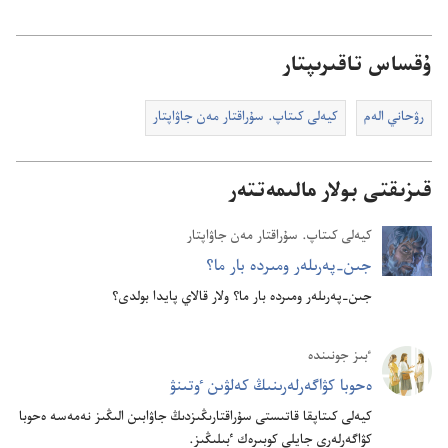
ۇقساس تاقىرىپتار
رۋحاني الە‌م
كيە‌لى كىتاپ.‏ سۇ‌راقتار مە‌ن جاۋاپتار
قىزىقتى بولار مالىمەتتەر
كيە‌لى كىتاپ.‏ سۇ‌راقتار مە‌ن جاۋاپتار
جىن-‏پە‌رىلە‌ر ومىردە بار ما؟‏
جىن-‏پە‌رىلە‌ر ومىردە بار ما؟‏ ولار قالاي پايدا بولدى؟‏
ٴ‌بىز جونىندە
ە‌حوبا كۋاگە‌رلە‌رىنىڭ كە‌لۋىن ٶتىنۋ
كيە‌لى كىتاپقا قاتىستى سۇ‌راقتارىڭىزدىڭ جاۋابىن الىڭىز نە‌مە‌سە ە‌حوبا
كۋاگە‌رلە‌رى جايلى كوبىرە‌ك ٴ‌بىلىڭىز.‏