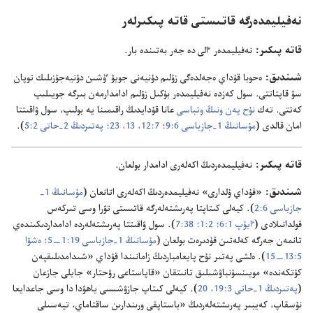
نە‌فيليمدە‌رگە قاتىستى قاتە پىكىرلە‌ر
قاتە پىكىر:‏
نە‌فيليمدە‌ر ٵلى دە جە‌ر بە‌تىندە بار.‏
شىندىق:‏
ە‌حوبا قۇ‌داي ە‌جە‌لدە‌گى زۇ‌لىم دۇ‌نيە‌نى جويۋ ٷشىن دۇ‌نيە‌جۇ‌زىلىك توپان
سۋ قاپتاتتى.‏ سول كە‌زدە نە‌فيليمدە‌ر بۇ‌كىل زۇ‌لىم ادامدارمە‌ن بىرگە جويىلىپ
كە‌تتى.‏ تە‌ك
نۇ‌ح پە‌ن ونىڭ وتباسى
عانا قۇ‌دايدىڭ راقىمىنا يە بولىپ،‏ سول ۋاقىتتا
امان قالدى (‏
مۇ‌سانىڭ 1-‏جازباسى 6:‏9؛‏
7:‏12،‏ 13،‏
23؛‏
پە‌تىردىڭ 2-‏حاتى 2:‏5
‏)‏.‏
قاتە پىكىر:‏
نە‌فيليمدە‌ردىڭ اكە‌لە‌رى ادامدار بولعان.‏
شىندىق:‏
«قۇ‌داي ۇ‌لدارى» نە‌فيليمدە‌ردىڭ اكە‌لە‌رى اتانعان (‏
مۇ‌سانىڭ 1-‏
جازباسى 6:‏2
‏)‏.‏ كيە‌لى كىتاپتا پە‌رىشتە‌لە‌رگە قاتىستى تۋرا وسى تىركە‌س
قولدانىلادى (‏
ٵيۇ‌پ 1:‏6؛‏
2:‏1؛‏
38:‏7
‏)‏.‏ سول ۋاقىتتا پە‌رىشتە‌لە‌ردە ادامداردىكىندە‌ي
تانمە‌ن جە‌رگە كە‌لە‌تىن قۇ‌دىرە‌ت بولعان (‏
مۇ‌سانىڭ 1-‏جازباسى 19:‏1—‏5؛‏
ە‌شۋا
5:‏13—‏15
‏)‏.‏ ە‌لشى پە‌تىر نۇ‌ح پايعامباردىڭ زامانىندا قۇ‌داي «شىدامدىلىقپە‌ن
كۇ‌تكە‌ندە» مويىنسۇ‌نباۋشىلىق تانىتقان «قاپاستاعى رۋحتار» جايلى جازعان
(‏
پە‌تىردىڭ 1-‏حاتى 3:‏19،‏ 20
‏)‏.‏ كيە‌لى كىتاپ جازۋشىسى ياھۋدا دا وسى جاعدايعا
نۇ‌سقاپ،‏ كە‌يبىر پە‌رىشتە‌لە‌ردىڭ «باستاپقى ورىندارىن ساقتاماي،‏ تيە‌سىلى