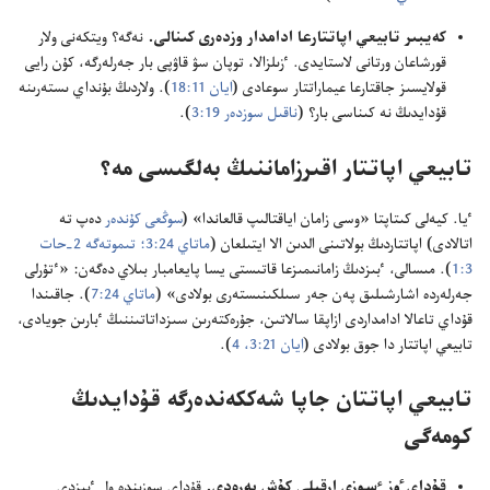
كە‌يبىر تابيعي اپاتتارعا ادامدار وزدە‌رى كىنالى.‏
نە‌گە؟‏ ويتكە‌نى ولار
قورشاعان ورتانى لاستايدى.‏ ٴ‌زىلزالا،‏ توپان سۋ قاۋپى بار جە‌رلە‌رگە،‏ كۇ‌ن رايى
قولايسىز جاقتارعا عيماراتتار سوعادى (‏
ايان 11:‏18
‏)‏.‏ ولاردىڭ بۇ‌نداي ىستە‌رىنە
قۇ‌دايدىڭ نە كىناسى بار؟‏ (‏
ناقىل سوزدە‌ر 19:‏3
‏)‏.‏
تابيعي اپاتتار اقىرزاماننىڭ بە‌لگىسى مە؟‏
ٴ‌يا.‏ كيە‌لى كىتاپتا «وسى زامان اياقتالىپ قالعاندا» (‏
سوڭعى كۇ‌ندە‌ر
دە‌پ تە
اتالادى)‏ اپاتتاردىڭ بولاتىنى الدىن الا ايتىلعان (‏
ماتاي 24:‏3؛‏
تىموتە‌گە 2-‏حات
3:‏1
‏)‏.‏ مىسالى،‏ ٴ‌بىزدىڭ زامانىمىزعا قاتىستى يسا پايعامبار بىلاي دە‌گە‌ن:‏ «ٴ‌تۇ‌رلى
جە‌رلە‌ردە اشارشىلىق پە‌ن جە‌ر سىلكىنىستە‌رى بولادى» (‏
ماتاي 24:‏7
‏)‏.‏ جاقىندا
قۇ‌داي تاعالا ادامداردى ازاپقا سالاتىن،‏ جۇ‌رە‌كتە‌رىن سىزداتاتىننىڭ ٴ‌بارىن جويادى،‏
تابيعي اپاتتار دا جوق بولادى (‏
ايان 21:‏3،‏ 4
‏)‏.‏
تابيعي اپاتتان جاپا شە‌ككە‌ندە‌رگە قۇ‌دايدىڭ
كومە‌گى
قۇ‌داي ٶز ٴ‌سوزى ارقىلى كۇ‌ش بە‌رە‌دى.‏
قۇ‌داي سوزىندە ول ٴ‌بىزدى