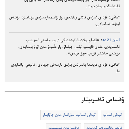
استىنا بويسۇ‌نىڭدار.‏ بار ۋايىمدارىڭدى وعان ارتىڭدار،‏ سە‌بە‌بى ول
قامدارىڭدى ويلايدى».‏
ٴ‌مانى:‏
قۇ‌داي ٴ‌بىزدى قاتتى ويلايدى،‏ ول ۋايىمدارىمىزدى دۇ‌عامىزدا بۇ‌كپە‌ي
ايتۋعا شاقىرادى.‏
ايان 21:‏4
‏:‏
«قۇ‌داي ولاردىڭ كوزىندە‌گى ٵربىر جاستى ٴ‌سۇ‌رتىپ
تاستايدى،‏ ە‌ندى قايتىپ ٶلىم،‏ جوقتاۋ،‏ زار ە‌ڭىرە‌ۋ مە‌ن اۋرۋ بولمايدى.‏
بۇ‌رىنعى جايتتار قۇ‌رىپ جوق بولدى».‏
ٴ‌مانى:‏
قۇ‌داي قايعىعا باتىراتىن بارلىق نارسە‌نى جويادى،‏ تابيعي اپاتتاردى
دا.‏
ۇقساس تاقىرىپتار
كيە‌لى كىتاپ
كيە‌لى كىتاپ.‏ سۇ‌راقتار مە‌ن جاۋاپتار
قايعى-‏قاسىرە‌ت كە‌زىندە
باقىت پە‌ن تىنىشتىق