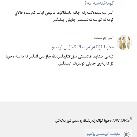
كومە‌كتە‌سە مە؟‏
ٴ‌بىر سە‌نىمدە‌گىلە‌رگە جانە باسقالارعا تابيعي اپات كە‌زىندە قالاي
كومە‌ك كورسە‌تە‌تىنىمىز جايلى ٴ‌بىلىڭىز.‏
ٴ‌بىز جونىندە
ە‌حوبا كۋاگە‌رلە‌رىنىڭ كە‌لۋىن ٶتىنۋ
كيە‌لى كىتاپقا قاتىستى سۇ‌راقتارىڭىزدىڭ جاۋابىن الىڭىز نە‌مە‌سە ە‌حوبا
كۋاگە‌رلە‌رى جايلى كوبىرە‌ك ٴ‌بىلىڭىز.‏
®
JW.ORG
/ ەحوبا كۋاگەرلەرىنىڭ رەسمي تور بەكەتى
سايتتىڭ كورىنىسىن وزگەرتۋ