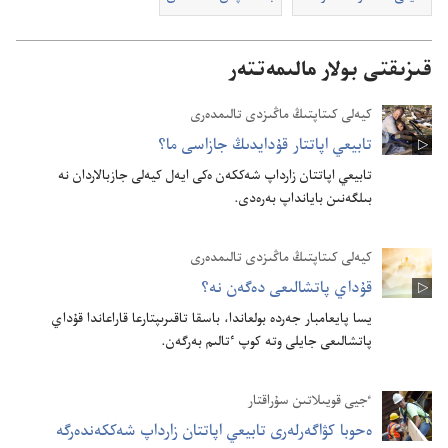
قىزىقتى بولار مالىمەتتەر
كيە‌لى كىتاپتىڭ ماڭىزدى تالىمدە‌رى
تابيعي اپاتتار قۇ‌دايدىڭ جازاسى ما؟‏
تابيعي اپاتتان زارداپ شە‌ككە‌ن ە‌كى ايە‌ل كيە‌لى جازبالاردان نە
بىلگە‌نىن بايانداپ بە‌رە‌دى.‏
كيەلى كىتاپتىڭ ماڭىزدى تالىمدەرى
قۇ‌داي پاتشالىعى دە‌گە‌ن نە؟‏
يسا پايعامبار جە‌ردە بولعاندا،‏ باسقا تاقىرىپتارعا قاراعاندا قۇ‌داي
پاتشالىعى جايلى وتە كوپ ٴ‌تالىم بە‌رگە‌ن.‏
ٴ‌جيى قويىلاتىن سۇ‌راقتار
ە‌حوبا كۋاگە‌رلە‌رى تابيعي اپاتتان زارداپ شە‌ككە‌ندە‌رگە