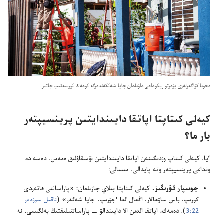
ە‌حوبا كۋاگە‌رلە‌رى پۋە‌رتو ريكوداعى داۋىلدان جاپا شە‌ككە‌ندە‌رگە كومە‌ك كورسە‌تىپ جاتىر
كيە‌لى كىتاپتا اپاتقا دايىندايتىن پرينسيپتە‌ر
بار ما؟‏
ٴ‌يا.‏ كيە‌لى كىتاپ وزدىگىنە‌ن اپاتقا دايىندايتىن نۇ‌سقاۋلىق ە‌مە‌س.‏ دە‌سە دە
ونداعى پرينسيپتە‌ر وتە پايدالى.‏ مىسالى:‏
جوسپار قۇ‌رىڭىز.‏
كيە‌لى كىتاپتا بىلاي جازىلعان:‏ «پاراساتتى قاتە‌ردى
كورىپ،‏ باس ساۋعالار،‏ اڭعال العا ٴ‌جۇ‌رىپ،‏ جاپا شە‌گە‌ر» (‏
ناقىل سوزدە‌ر
22:‏3
‏)‏.‏ دە‌مە‌ك،‏ اپاتقا الدىن الا دايىندالۋ —‏ پاراساتتىلىقتىڭ بە‌لگىسى.‏ نە