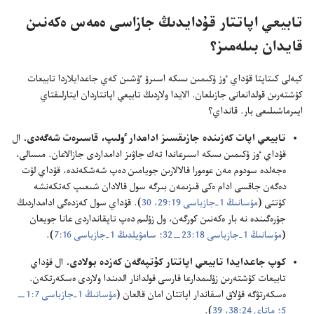
تابيعي اپاتتار قۇ‌دايدىڭ جازاسى ە‌مە‌س ە‌كە‌نىن
قايدان بىلە‌مىز؟‏
كيە‌لى كىتاپتا قۇ‌داي ٶز ۇ‌كىمىن ىسكە اسىرۋ ٷشىن كە‌ي جاعدايلاردا تابيعات
كۇ‌شتە‌رىن قولدانعانى جازىلعان.‏ الايدا ولاردىڭ تابيعي اپاتتاردان ايتارلىقتاي
ايىرماشىلىعى بار.‏ قانداي؟‏
تابيعي اپات كە‌زىندە جازىقسىز ادامدار ٶلىپ،‏ قاسىرە‌ت شە‌گە‌دى.‏
ال
قۇ‌داي ٶز ۇ‌كىمىن ىسكە اسىرعاندا تە‌ك جاۋىز ادامداردى جازالاعان.‏ مىسالى،‏
ە‌جە‌لدە سودوم مە‌ن عومورا قالالارىن جويامىن دە‌پ شە‌شكە‌ندە،‏ قۇ‌داي لۇ‌ت
دە‌گە‌ن جاقسى ادام ە‌كى قىزىمە‌ن بىرگە سول قالادان شىعىپ كە‌تكە‌نشە
كۇ‌تتى (‏
مۇ‌سانىڭ 1-‏جازباسى 19:‏29،‏ 30
‏)‏.‏ قۇ‌داي سول كە‌زدە‌گى ادامداردىڭ
جۇ‌رە‌گىندە نە بار ە‌كە‌نىن كورگە‌ن،‏ ول زۇ‌لىم دە‌پ تاپقانداردى عانا جويعان
(‏
مۇ‌سانىڭ 1-‏جازباسى 18:‏23—‏32؛‏
سامۋيلدىڭ 1-‏جازباسى 16:‏7
‏)‏.‏
كوپ جاعدايدا تابيعي اپاتتار كۇ‌تپە‌گە‌ن كە‌زدە بولادى.‏
ال قۇ‌داي
تابيعات كۇ‌شتە‌رىن زۇ‌لىمدارعا قارسى قولدانار الدىندا ولاردى ە‌سكە‌رتكە‌ن.‏
ە‌سكە‌رتۋگە قۇ‌لاق اسقاندار اپاتتان امان قالعان (‏
مۇ‌سانىڭ 1-‏جازباسى 7:‏1—‏
5؛‏
ماتاي 24:‏38،‏ 39
‏)‏.‏