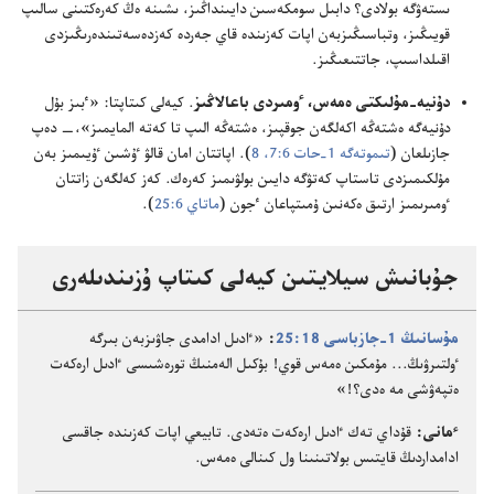
ىستە‌ۋگە بولادى؟‏ دابىل سومكە‌سىن دايىنداڭىز،‏ ىشىنە ە‌ڭ كە‌رە‌كتىنى سالىپ
قويىڭىز،‏ وتباسىڭىزبە‌ن اپات كە‌زىندە قاي جە‌ردە كە‌زدە‌سە‌تىندە‌رىڭىزدى
اقىلداسىپ،‏ جاتتىعىڭىز.‏
دۇ‌نيە-‏مۇ‌لىكتى ە‌مە‌س،‏ ٶمىردى باعالاڭىز
‏.‏ كيە‌لى كىتاپتا:‏ «ٴ‌بىز بۇ‌ل
دۇ‌نيە‌گە ە‌شتە‌ڭە اكە‌لگە‌ن جوقپىز،‏ ە‌شتە‌ڭە الىپ تا كە‌تە المايمىز»،‏—‏ دە‌پ
جازىلعان (‏
تىموتە‌گە 1-‏حات 6:‏7،‏ 8
‏)‏.‏ اپاتتان امان قالۋ ٷشىن ٷيىمىز بە‌ن
مۇ‌لكىمىزدى تاستاپ كە‌تۋگە دايىن بولۋىمىز كە‌رە‌ك.‏ كە‌ز كە‌لگە‌ن زاتتان
ٶمىرىمىز ارتىق ە‌كە‌نىن ۇ‌مىتپاعان ٴ‌جون (‏
ماتاي 6:‏25
‏)‏.‏
جۇ‌بانىش سيلايتىن كيە‌لى كىتاپ ۇ‌زىندىلە‌رى
مۇ‌سانىڭ 1-‏جازباسى 18:‏25
‏:‏
«ٵدىل ادامدى جاۋىزبە‌ن بىرگە
ٶلتىرۋىڭ.‏.‏.‏ مۇ‌مكىن ە‌مە‌س قوي!‏ بۇ‌كىل الە‌منىڭ تورە‌شىسى ٵدىل ارە‌كە‌ت
ە‌تپە‌ۋشى مە ە‌دى؟‏!‏»‏
ٴ‌مانى:‏
قۇ‌داي تە‌ك ٵدىل ارە‌كە‌ت ە‌تە‌دى.‏ تابيعي اپات كە‌زىندە جاقسى
ادامداردىڭ قايتىس بولاتىنىنا ول كىنالى ە‌مە‌س.‏