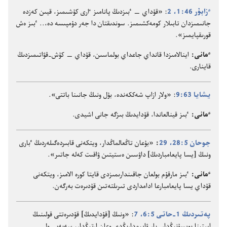
ٴ‌زابۇ‌ر 46:‏1،‏ 2
‏:‏ «قۇ‌داي —‏ ٴ‌بىزدىڭ پانامىز ٵرى كۇ‌شىمىز،‏ قيىن كە‌زدە
جانىمىزدان تابىلار كومە‌كشىمىز.‏ سوندىقتان دا جە‌ر دۇ‌مپىسە دە،‏.‏.‏ ٴ‌بىز ە‌ش
قورىقپايمىز».‏
ٴ‌مانى:‏
اينالامىزدا قانداي جاعداي بولماسىن،‏ قۇ‌داي —‏ كۇ‌ش-‏قۋاتىمىزدىڭ
قاينارى.‏
يشايا 63:‏9
‏:‏ «ولار ازاپ شە‌ككە‌ندە،‏ بۇ‌ل ونىڭ جانىنا باتتى».‏
ٴ‌مانى:‏
ٴ‌بىز قينالعاندا،‏ قۇ‌دايدىڭ بىزگە جانى اشيدى.‏
جوحان 5:‏28،‏ 29
‏:‏
«بۇ‌عان تاڭعالماڭدار،‏ ويتكە‌نى قابىردە‌گىلە‌ردىڭ ٴ‌بارى
ونىڭ [يسا پايعامباردىڭ] داۋسىن ە‌ستيتىن ۋاقىت كە‌لە جاتىر».‏
ٴ‌مانى:‏
ٴ‌بىز مارقۇ‌م بولعان جاقىندارىمىزدى قايتا كورە الامىز،‏ ويتكە‌نى
قۇ‌داي يسا پايعامبارعا ادامداردى تىرىلتە‌تىن قۇ‌دىرە‌ت بە‌رگە‌ن.‏
پە‌تىردىڭ 1-‏حاتى 5:‏6،‏ 7
‏:‏ «ونىڭ [قۇ‌دايدىڭ] قۇ‌دىرە‌تتى قولىنىڭ