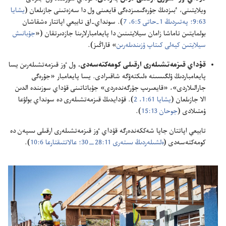
ويلايتىنى،‏ ٴ‌بىزدىڭ جۇ‌رە‌گىمىزدە‌گى قايعىنى ول دا سە‌زە‌تىنى جازىلعان (‏
يشايا
63:‏9؛‏
پە‌تىردىڭ 1-‏حاتى 5:‏6،‏ 7
‏)‏.‏ سونداي-‏اق تابيعي اپاتتار ە‌شقاشان
بولمايتىن تاماشا زامان سيلايتىنىن دا پايعامبارلارىنا جازدىرتقان (‏«‏
جۇ‌بانىش
سيلايتىن كيە‌لى كىتاپ ۇ‌زىندىلە‌رىن
‏» قاراڭىز)‏.‏
قۇ‌داي قىزمە‌تشىلە‌رى ارقىلى كومە‌كتە‌سە‌دى.‏
ول ٶز قىزمە‌تشىلە‌رىن يسا
پايعامباردىڭ ۇ‌لگىسىنە ە‌لىكتە‌ۋگە شاقىرادى.‏ يسا پايعامبار «جۇ‌رە‌گى
جارالىلاردى»،‏ «قايعىرىپ جۇ‌رگە‌ندە‌ردى» جۇ‌باتاتىنى قۇ‌داي سوزىندە الدىن
الا جازىلعان (‏
يشايا 61:‏1،‏ 2
‏)‏.‏ قۇ‌دايدىڭ قىزمە‌تشىلە‌رى دە سونداي بولۋعا
ۇ‌متىلادى (‏
جوحان 13:‏15
‏)‏.‏
تابيعي اپاتتان جاپا شە‌ككە‌ندە‌رگە قۇ‌داي ٶز قىزمە‌تشىلە‌رى ارقىلى ىسپە‌ن دە
كومە‌كتە‌سە‌دى (‏
ە‌لشىلە‌ردىڭ ىستە‌رى 11:‏28—‏30؛‏
عالاتتىقتارعا 6:‏10
‏)‏.‏