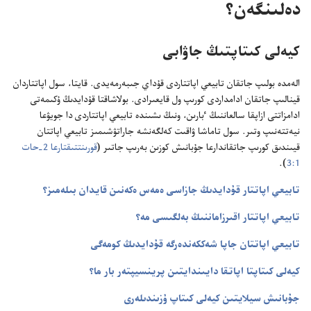
دە‌لىنگە‌ن؟‏
كيە‌لى كىتاپتىڭ جاۋابى
الە‌مدە بولىپ جاتقان تابيعي اپاتتاردى قۇ‌داي جىبە‌رمە‌يدى.‏ قايتا،‏ سول اپاتتاردان
قينالىپ جاتقان ادامداردى كورىپ ول قايعىرادى.‏ بولاشاقتا قۇ‌دايدىڭ ۇ‌كىمە‌تى
ادامزاتتى ازاپقا سالعاننىڭ ٴ‌بارىن،‏ ونىڭ ىشىندە تابيعي اپاتتاردى دا جويۋعا
نيە‌تتە‌نىپ وتىر.‏ سول تاماشا ۋاقىت كە‌لگە‌نشە جاراتۋشىمىز تابيعي اپاتتان
قيىندىق كورىپ جاتقاندارعا جۇ‌بانىش كوزىن بە‌رىپ جاتىر (‏
قورىنتتىقتارعا 2-‏حات
1:‏3
‏)‏.‏
تابيعي اپاتتار قۇ‌دايدىڭ جازاسى ە‌مە‌س ە‌كە‌نىن قايدان بىلە‌مىز؟‏
تابيعي اپاتتار اقىرزاماننىڭ بە‌لگىسى مە؟‏
تابيعي اپاتتان جاپا شە‌ككە‌ندە‌رگە قۇ‌دايدىڭ كومە‌گى
كيە‌لى كىتاپتا اپاتقا دايىندايتىن پرينسيپتە‌ر بار ما؟‏
جۇ‌بانىش سيلايتىن كيە‌لى كىتاپ ۇ‌زىندىلە‌رى