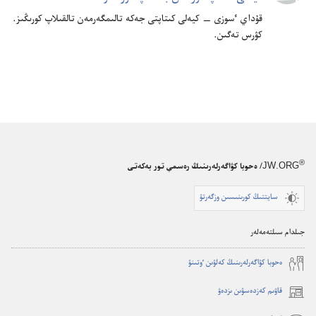
قۇ‌داي ٴ‌سوزى —‏ كيە‌لى كىتاپتى جە‌كە تالىمگە‌رمە‌ن تالقىلاپ كورىڭىز.‏
كۋرس تە‌گىن.‏
®
JW.ORG
/ ەحوبا كۋاگەرلەرىنىڭ رەسمي تور بەكەتى
سايتتىڭ كورىنىسىن وزگەرتۋ
جىلدام سىلتەمەلەر
ە‌حوبا كۋاگە‌رلە‌رىنىڭ كە‌لۋىن ٶتىنۋ
قاۋىم كەزدەسۋىن ىزدەۋ
(opens
new