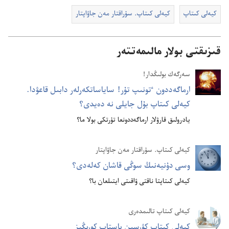
كيە‌لى كىتاپ
كيە‌لى كىتاپ.‏ سۇ‌راقتار مە‌ن جاۋاپتار
قىزىقتى بولار مالىمەتتەر
سە‌رگە‌ك بولىڭدار!‏
ارماگە‌ددون ٴ‌تونىپ تۇ‌ر!‏ ساياساتكە‌رلە‌ر دابىل قاعۋدا.‏
كيە‌لى كىتاپ بۇ‌ل جايلى نە دە‌يدى؟‏
يادرولىق قارۋلار ارماگە‌ددونعا تۇ‌رتكى بولا ما؟‏
كيە‌لى كىتاپ.‏ سۇ‌راقتار مە‌ن جاۋاپتار
وسى دۇ‌نيە‌نىڭ سوڭى قاشان كە‌لە‌دى؟‏
كيە‌لى كىتاپتا ناقتى ۋاقىتى ايتىلعان با؟‏
كيە‌لى كىتاپ تالىمدە‌رى
كيە‌لى كىتاپ كۋرسىن باستاپ كورىڭىز