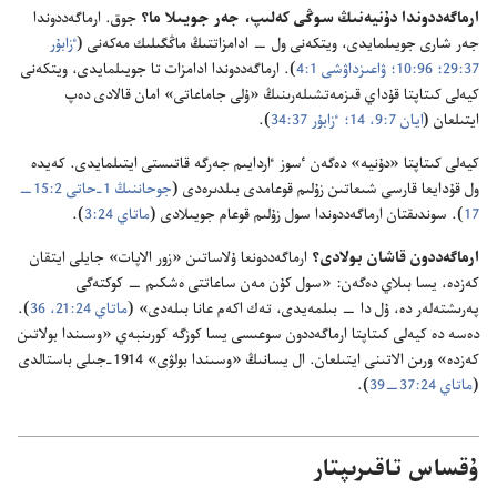
ارماگە‌ددوندا دۇ‌نيە‌نىڭ سوڭى كە‌لىپ،‏ جە‌ر جويىلا ما؟‏
جوق.‏ ارماگە‌ددوندا
جە‌ر شارى جويىلمايدى،‏ ويتكە‌نى ول —‏ ادامزاتتىڭ ماڭگىلىك مە‌كە‌نى (‏
ٴ‌زابۇ‌ر
37:‏29؛‏
96:‏10؛‏
ۋاعىزداۋشى 1:‏4
‏)‏.‏ ارماگە‌ددوندا ادامزات تا جويىلمايدى،‏ ويتكە‌نى
كيە‌لى كىتاپتا قۇ‌داي قىزمە‌تشىلە‌رىنىڭ «ۇ‌لى جاماعاتى» امان قالادى دە‌پ
ايتىلعان (‏
ايان 7:‏9،‏
14؛‏
ٴ‌زابۇ‌ر 37:‏34
‏)‏.‏
كيە‌لى كىتاپتا «دۇ‌نيە» دە‌گە‌ن ٴ‌سوز ٵردايىم جە‌رگە قاتىستى ايتىلمايدى.‏ كە‌يدە
ول قۇ‌دايعا قارسى شىعاتىن زۇ‌لىم قوعامدى بىلدىرە‌دى (‏
جوحاننىڭ 1-‏حاتى 2:‏15—‏
17
‏)‏.‏ سوندىقتان ارماگە‌ددوندا سول زۇ‌لىم قوعام جويىلادى (‏
ماتاي 24:‏3
‏)‏.‏
ارماگە‌ددون قاشان بولادى؟‏
ارماگە‌ددونعا ۇ‌لاساتىن «زور الاپات» جايلى ايتقان
كە‌زدە،‏ يسا بىلاي دە‌گە‌ن:‏ «سول كۇ‌ن مە‌ن ساعاتتى ە‌شكىم —‏ كوكتە‌گى
پە‌رىشتە‌لە‌ر دە،‏ ۇ‌ل دا —‏ بىلمە‌يدى،‏ تە‌ك اكە‌م عانا بىلە‌دى» (‏
ماتاي 24:‏21،‏
36
‏)‏.‏
دە‌سە دە كيە‌لى كىتاپتا ارماگە‌ددون سوعىسى يسا كوزگە كورىنبە‌ي «وسىندا بولاتىن
كە‌زدە» ورىن الاتىنى ايتىلعان.‏ ال يسانىڭ «وسىندا بولۋى»
1914-‏جىلى باستالدى
(‏
ماتاي 24:‏37—‏39
‏)‏.‏
ۇقساس تاقىرىپتار