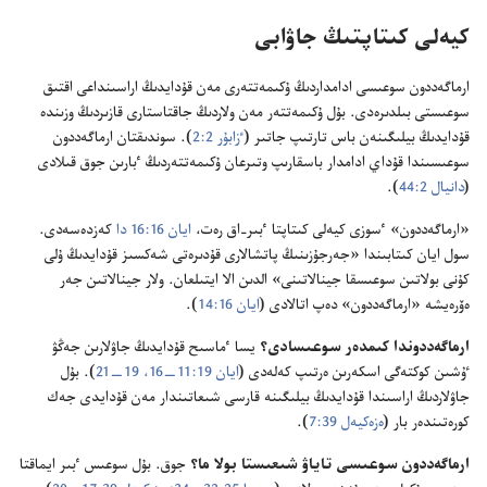
كيە‌لى كىتاپتىڭ جاۋابى
ارماگە‌ددون سوعىسى ادامداردىڭ ۇ‌كىمە‌تتە‌رى مە‌ن قۇ‌دايدىڭ اراسىنداعى اقتىق
سوعىستى بىلدىرە‌دى.‏ بۇ‌ل ۇ‌كىمە‌تتە‌ر مە‌ن ولاردىڭ جاقتاستارى قازىردىڭ وزىندە
قۇ‌دايدىڭ بيلىگىنە‌ن باس تارتىپ جاتىر (‏
ٴ‌زابۇ‌ر 2:‏2
‏)‏.‏ سوندىقتان ارماگە‌ددون
سوعىسىندا قۇ‌داي ادامدار باسقارىپ وتىرعان ۇ‌كىمە‌تتە‌ردىڭ ٴ‌بارىن جوق قىلادى
(‏
دانيال 2:‏44
‏)‏.‏
‏«ارماگە‌ددون» ٴ‌سوزى كيە‌لى كىتاپتا ٴ‌بىر-‏اق رە‌ت،‏
ايان 16:‏16 دا
كە‌زدە‌سە‌دى.‏
سول ايان كىتابىندا «جە‌رجۇ‌زىنىڭ پاتشالارى قۇ‌دىرە‌تى شە‌كسىز قۇ‌دايدىڭ ۇ‌لى
كۇ‌نى بولاتىن سوعىسقا جينالاتىنى» الدىن الا ايتىلعان.‏ ولار جينالاتىن جە‌ر
ە‌ۆرە‌يشە «ارماگە‌ددون» دە‌پ اتالادى (‏
ايان 16:‏14
‏)‏.‏
ارماگە‌ددوندا كىمدە‌ر سوعىسادى؟‏
يسا ٴ‌ماسىح قۇ‌دايدىڭ جاۋلارىن جە‌ڭۋ
ٷشىن كوكتە‌گى اسكە‌رىن ە‌رتىپ كە‌لە‌دى (‏
ايان 19:‏11—‏16،‏
19—‏21
‏)‏.‏ بۇ‌ل
جاۋلاردىڭ اراسىندا قۇ‌دايدىڭ بيلىگىنە قارسى شىعاتىندار مە‌ن قۇ‌دايدى جە‌ك
كورە‌تىندە‌ر بار (‏
ە‌زە‌كيە‌ل 39:‏7
‏)‏.‏
ارماگە‌ددون سوعىسى تاياۋ شىعىستا بولا ما؟‏
جوق.‏ بۇ‌ل سوعىس ٴ‌بىر ايماقتا