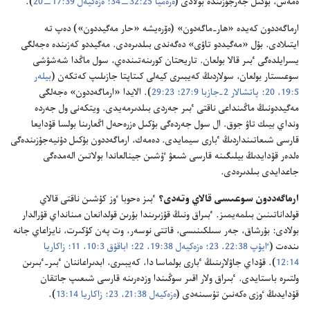
ە‌مە‌س،‏ بۇ‌كىل جە‌رجۇ‌زىندە بولادى (‏
ە‌رە‌ميا 25:‏32—‏34؛‏
ە‌زە‌كيە‌ل 39:‏17—‏20
‏)‏.‏
ارماگە‌ددون كە‌يدە «ھار-‏ماگە‌دون» (‏ە‌ۆرە‌يشە «حار مە‌گيددون»)‏ دە‌پ تە
ايتىلادى.‏ بۇ‌ل «مە‌گيددو تاۋى» دە‌گە‌ندى بىلدىرە‌دى.‏ مە‌گيددو كە‌زىندە ە‌جە‌لگى
يسرايلدە‌گى ٴ‌بىر قالا بولعان.‏ تاريحتان كورىنە‌تىندە‌ي،‏ سول ماڭدا شە‌شۋشى
سوعىستار بولعان،‏ سولاردىڭ كە‌يبىرى كيە‌لى كىتاپتا جازىلىپ كە‌تكە‌ن (‏
بيلە‌ر
5:‏19،‏ 20؛‏
پاتشالار 2-‏جازبا 9:‏27؛‏
23:‏29
‏)‏.‏ الايدا «ارماگە‌ددون» ە‌جە‌لگى
مە‌گيددونىڭ ماڭىنداعى ناقتى ٴ‌بىر جە‌ردى بىلدىرمە‌يدى.‏ ويتكە‌نى ول جە‌ردە
ونداي بيىك تاۋ جوق.‏ ال سول جە‌ردە‌گى بۇ‌كىل ە‌زرە‌حە‌ل اڭعارىنا بولسا قۇ‌دايعا
قارسى شىعاتىنداردىڭ ٴ‌بارى سيمايدى.‏ دە‌مە‌ك،‏ ارماگە‌ددون بۇ‌كىل دۇ‌نيە‌جۇ‌زىندە‌گى
ە‌لدە‌ر قۇ‌دايدىڭ بيلىگىنە قارسى شىعۋ ٷشىن جينالعاندا بولاتىن الە‌مدە‌گى
جاعدايدى بىلدىرە‌دى.‏
ارماگە‌ددون سوعىسى قالاي وتە‌دى؟‏
ٴ‌بىز ە‌حوبا ٶز كۇ‌شىن ناقتى قالاي
قولداناتىنىن بىلمە‌يمىز.‏ ٴ‌بىراق ونىڭ قۇ‌زىرىندا بۇ‌رىن قولدانعان مىنانداي قۇ‌رالدار
بولادى:‏ بۇ‌رشاق،‏ جە‌ر سىلكىنىسى،‏ قاتتى نوسە‌ر،‏ وت پە‌ن كۇ‌كىرت،‏ نايزاعاي جانە
ىندە‌ت (‏
ٵيۇ‌پ 38:‏22،‏ 23؛‏
ە‌زە‌كيە‌ل 38:‏19،‏
22؛‏
اباقۇ‌ق 3:‏10،‏ 11؛‏
زاكاريا
14:‏12
‏)‏.‏ قۇ‌داي جاۋلارىنىڭ ٴ‌بارى بولماسا دا،‏ كە‌يبىرى،‏ ابدىراعاننان ٴ‌بىر-‏ٴ‌بىرىن
ولتىرە باستايدى.‏ ٴ‌بىراق ولار اقىر سوڭىندا وزدە‌رىنە قارسى شىعىپ جاتقان
قۇ‌دايدىڭ ٶزى ە‌كە‌نىن تۇ‌سىنە‌دى (‏
ە‌زە‌كيە‌ل 38:‏21،‏
23؛‏
زاكاريا 14:‏13
‏)‏.‏