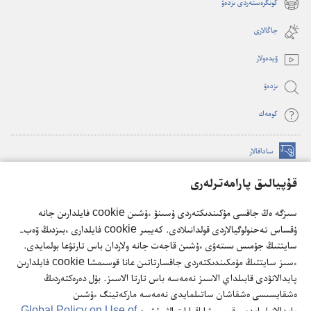
كونگرەستەردى ىزدەۋ
(opens
window)
new
جاڭالارى
window)
ۆيدە‌ولار
ىزدە‌ۋ
كومە‌ك
ساداقالار
(opens
new
قۇپيالىق پارامەترلەرى
window)
كۇزەت مۇناراسىنىڭ تورداعى كىتاپحاناسى
(opens
سىزگە ەڭ جاقسى مۇكىندىكتەردى ۇسىنۋ ءۇشىن cookie فايلدارىن جانە
new
®
JW Hub
ۇقساس تەحنولوگيالاردى قولدانىلادى. كەيبىر cookie فايلدارى ءبىزدىڭ ۆەب-
window)
(opens
سايتتىڭ جۇمىس ىستەۋى ءۇشىن قاجەت جانە ولاردان باس تارتۋعا بولمايدى.
new
®
JW Library
ءسىز سايتتىڭ مۇمكىندىكتەردى جاقسارتاتىن عانا قوسىمشا cookie فايلدارىن
window)
پايدالانۋدى قابىلداي الاسىز نەمەسە باس تارتا الاسىز. بۇل دەرەكتەردىڭ
ەشقايسىسى ەشقاشان ساتىلمايدى نەمەسە ماركەتينگ ءۇشىن