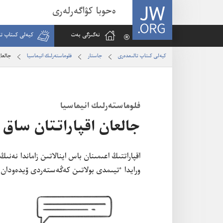
JW.ORG
ەحوبا كۋاگەرلەرى
نە‌گىزگى بە‌ت
كيە‌لى كىتاپ تا
كيە‌لى كىتاپ تالىمدە‌رى
جاستار
فلوماستە‌رلىك انيماسيا
جالعان
فلوماستە‌رلىك انيماسيا
جالعان اقپاراتتان ساق 
اقپاراتتىڭ اعىمىنان باس اينالاتىن زاماندا نە‌نى
ورايدا ٴ‌تيىمدى بولاتىن كە‌ڭە‌ستە‌ردى ۆيدە‌ودان 