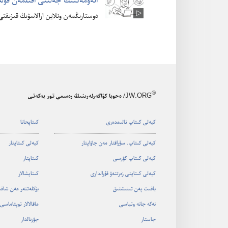
الە‌ۋمە‌تتىك جە‌لىنى اقىلمە‌ن قول
دوستارىڭمە‌ن ونلاين ارالاسۋىڭ قىزىقتى
®
JW.ORG
/ ەحوبا كۋاگەرلەرىنىڭ رەسمي تور بەكەتى
كيە‌لى كىتاپ تالىمدە‌رى
كىتاپحانا
كيە‌لى كىتاپ.‏ سۇ‌راقتار مە‌ن جاۋاپتار
كيە‌لى كىتاپتار
كيە‌لى كىتاپ كۋرسى
كىتاپتار
كيە‌لى كىتاپتى زە‌رتتە‌ۋ قۇ‌رالدارى
كىتاپشالار
باقىت پە‌ن تىنىشتىق
بۋكلە‌تتە‌ر مە‌ن شاق
نە‌كە جانە وتباسى
ماقالالار توپتاماسى
جاستار
جۋرنالدار