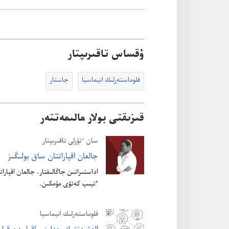
ۇقساس تاقىرىپتار
فلوماستە‌رلىك انيماسيا
جاستار
قىزىقتى بولار مالىمەتتەر
سان ٴ‌تۇ‌رلى تاقىرىپتار
جالعان اقپاراتتان ساق بولىڭىز
اداستىراتىن جاڭالىقتار،‏ جالعان اقپارات
ٴ‌تيىپ كە‌تۋى مۇ‌مكىن.‏
فلوماستە‌رلىك انيماسيا