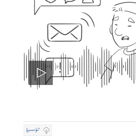
Play
video
ٴتۇسىرۋ
قويۋ
بەينە