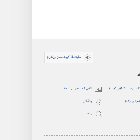
سايتتىڭ كورىنىسىن وزگەرتۋ
ەر
اگە‌رلە‌رىنىڭ كە‌لۋىن ٶتىنۋ
قاۋىم كەزدەسۋىن ىزدەۋ
(opens
new
ەردى ىزدەۋ
جاڭالارى
window)
ىزدە‌ۋ