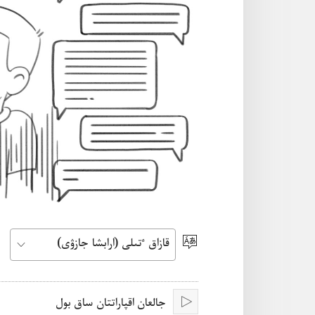
ٴتىل
تاڭداۋ
جالعان اقپاراتتان ساق بول‏