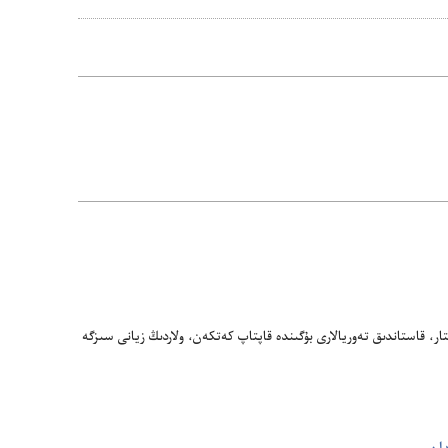
جازبالار
ٴتۇسىرۋدى
تالداۋ
تار،‏ قاستاندىق تە‌وريالارى بۇ‌گىندە قاپتاپ كە‌تكە‌ن،‏ ولاردىڭ زيانى سىزگە