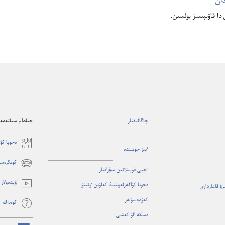
دان
 دا قاۋىپسىز بولسىن.‏
جاڭالىقتار
جىلدام سىلتەمەل
ە‌حوبا كۋ
ٴ‌بىز جونىندە
كونگرەست
(opens
ٴ‌جيى قويىلاتىن سۇ‌راقتار
new
ۆيدە‌ولار
ە‌حوبا كۋاگە‌رلە‌رىنىڭ كە‌لۋىن ٶتىنۋ
ىرۋ قاعازدارى
window)
كە‌زدە‌سۋلە‌ر
كومە‌ك
ە‌سكە الۋ كە‌شى