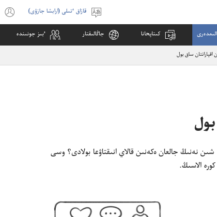
قازاق ٴتىلى (ارابشا جازۋى)
ٴتىلدى
s
تاڭداۋ
w
لىمدە‌رى
كىتاپحانا
جاڭالىقتار
ٴ‌بىز جونىندە
)
 اقپاراتتان ساق بول
بول
ڭ شىن نە‌نىڭ جالعان ە‌كە‌نىن قالاي انىقتاۋعا بولادى؟‏ وسى
كورە الاسىڭ.‏