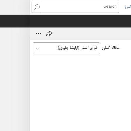
كىرۋ
Search
(open
ne
window
ماقالا ٴتىلى