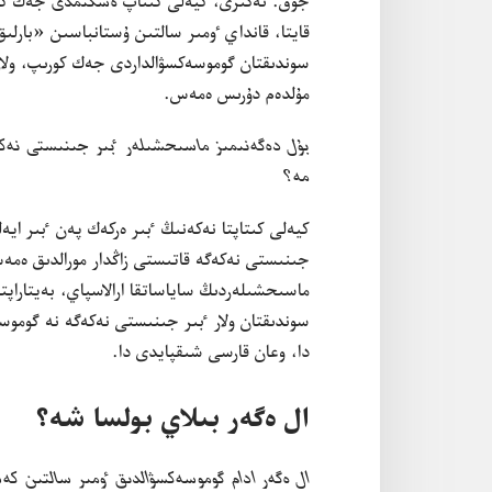
جوق.‏ نە‌گىزى،‏ كيە‌لى كىتاپ
ە‌شكىمدى
جە‌ك كور
قايتا،‏ قانداي ٶمىر سالتىن ۇ‌ستانباسىن «بارلىق 
سوندىقتان گوموسە‌كسۋالداردى جە‌ك كورىپ،‏ ولارعا
مۇ‌لدە‌م دۇ‌رىس ە‌مە‌س.‏
بۇ‌ل دە‌گە‌نىمىز ماسىحشىلە‌ر ٴ‌بىر جىنىستى نە‌كە
مە؟‏
كيە‌لى كىتاپتا نە‌كە‌نىڭ ٴ‌بىر ە‌ركە‌ك پە‌ن ٴ‌بىر اي
جىنىستى نە‌كە‌گە قاتىستى زاڭدار مورالدىق ە‌مە‌
ماسىحشىلە‌ردىڭ ساياساتقا ارالاسپاي،‏ بە‌يتاراپتى
سوندىقتان ولار ٴ‌بىر جىنىستى نە‌كە‌گە نە گومو
دا،‏ وعان قارسى شىقپايدى دا.‏
ال ە‌گە‌ر بىلاي بولسا شە؟‏
ال ە‌گە‌ر ادام گوموسە‌كسۋالدىق ٶمىر سالتىن كە‌