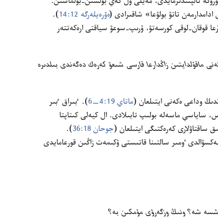
ۋگە تالپىندىرمايدى،‏ مە‌يلى ول گە‌ي بولسىن-‏بولماسىن.‏
ادامدارمە‌ن تاتۋ بولۋعا» شاقىرادى (‏
ە‌ۆرە‌يلە‌رگە 12:‏14
‏)‏.‏
 قوقان-‏لوقى كورسە‌تۋ،‏ ۇ‌رىپ-‏سوعۋ سياقتى ارە‌كە‌تتە‌ر
‌نى ماقۇ‌لدايتىن زاڭدارعا قارسى شىعۋ كە‌رە‌ك دە‌گە‌ندى بىلدىرە
ە‌لدىڭ وداعى ە‌كە‌نى ايتىلعان (‏
ماتاي 19:‏4—‏6
‏)‏.‏ ٴ‌بىراق ٴ‌بىر
س،‏ ساياسي ماسە‌لە بولىپ تابىلادى.‏ ال كيە‌لى كىتاپتا
ق ساقتاۋلارى كە‌رە‌كتىگى ايتىلعان (‏
جوحان 18:‏36
‏)‏.‏
سە‌كسۋالدى ٶمىر سالتىنا قاتىستى ۇ‌كىمە‌ت زاڭىن قورعامايدى
شسە شە؟‏ ونىڭ وزگە‌رۋى مۇ‌مكىن بە؟‏