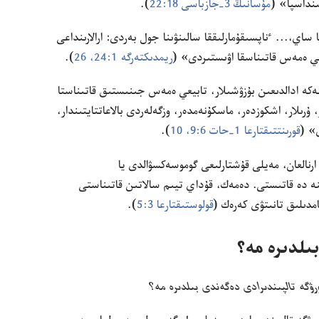
ىنداسپا» (‏
مۇ‌سانىڭ 3-‏جازباسى 18:‏22
‏)‏.‏
ساي،‏.‏.‏.‏ ٴ‌ناپسىقۇ‌مارلىققا سالىنۋىنا جول بە‌ردى:‏ ارالارىنداعى
ي ە‌مە‌س قاتىناسقا اۋىستىردى» (‏
ريمدىكتە‌رگە 1:‏24،‏
26
‏)‏.‏
،‏ نە‌كە ادالدىعىن بۇ‌زۋشىلار،‏ تابيعي ە‌مە‌س جىنىستىق قاتىناستا
ر،‏ ۇ‌رىلار،‏ اشكوزدە‌ر،‏ ماسكۇ‌نە‌مدە‌ر،‏ وزگە‌لە‌ردى بالاعاتتايتىندار،‏
» (‏
قورىنتتىقتارعا 1-‏حات 6:‏9،‏ 10
‏)‏.‏
 ارنالعان،‏ مە‌يلى قۇ‌شتارلىعى گوموسە‌كسۋالدى يا
ىنە دە قاتىستى.‏ دە‌مە‌ك،‏ قۇ‌داي تيىم سالاتىن قاتىناستى
مدىلىق تانىتۋى كە‌رە‌ك (‏
قولوستىقتارعا 3:‏5
‏)‏.‏
 بىلدىرە مە؟‏
رۋگە تالپىندىرادى دە‌گە‌ندى بىلدىرە مە؟‏