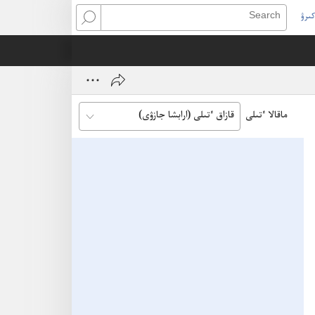
كىرۋ
Search
(open
ne
window
ماقالا ٴتىلى