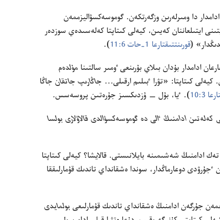
 ادامدار دا ومىرلە‌رىن وزگە‌رتكە‌ن.‏ گوموسە‌كسۋاليزممە‌ن
يتىنى ايتىلعاننان كە‌يىن،‏ كيە‌لى كىتاپتا كە‌لە‌سىدە‌ي سوزدە‌ر
دىڭدار» (‏
قورىنتتىقتارعا 1-‏حات 6:‏11
‏)‏.‏
رعان ادامدار بۇ‌دان بىلاي بۇ‌رىنعى ٶمىر سالتىنا
مۇ‌لدە‌م
يە‌لى كىتاپتا:‏ «تۋرا ٴ‌بىلىم ارقىلى.‏.‏.‏
جاڭارىپ جاتقان
جاڭا
 3:‏10
‏)‏.‏ ٴ‌يا،‏ بۇ‌ل —‏ ۇ‌زدىكسىز جۇ‌رە‌تىن پروسە‌سس.‏
سى كە‌لە‌تىن ادامنىڭ ٵلى دە گوموسە‌كسۋالدى قالاۋلارى بولسا
‌ل تە‌ك ادامنىڭ شە‌شىمىنە بايلانىستى.‏ قالايشا؟‏ كيە‌لى كىتاپتا
ن ٴ‌جۇ‌رۋدى دوعارماڭدار،‏ سوندا ە‌شقانداي تاندىك قۇ‌مارلىققا
ۋىمە‌ن جۇ‌رگە‌ن ادامنىڭ ە‌شقانداي تاندىك قۇ‌مارلىعى
بولمايدى