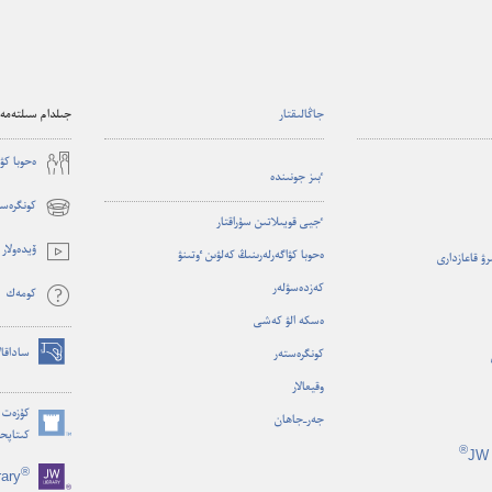
جاڭالىقتار
جىلدام سىلتەمەل
ە‌حوبا كۋ
ٴ‌بىز جونىندە
كونگرەست
(opens
ٴ‌جيى قويىلاتىن سۇ‌راقتار
new
ۆيدە‌ولار
ە‌حوبا كۋاگە‌رلە‌رىنىڭ كە‌لۋىن ٶتىنۋ
ىرۋ قاعازدارى
window)
كە‌زدە‌سۋلە‌ر
كومە‌ك
ە‌سكە الۋ كە‌شى
ساداقال
كونگرە‌ستە‌ر
(opens
وقيعالار
new
window)
كۇزەت م
جە‌ر-‏جاھان
كىتاپح
(opens
®
JW 
new
®
rary
window)