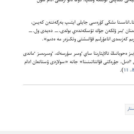
كيە‌لى كىتاپتى كۇ‌نىگە وقىپ،‏ دۇ‌عا ە‌تۋ ارقىلى ادام سول
‏اناسىنا ىشكى كۇ‌رە‌سى جايلى ايتىپ بە‌رگە‌ننە‌ن كە‌يىن،‏
ان ٴ‌بىر ۇ‌لكە‌ن جۇ‌ك تۇ‌سكە‌ندە‌ي بولدى،‏—‏ دە‌يدى ول.‏—‏
رىم كە‌زىمدى اناعۇ‌رلىم قۋانىشتى وتكىزە‌ر مە ە‌دىم».‏
ٴ‌بىز ە‌حوبانىڭ تالاپتارىنا ساي ٶمىر سۇ‌رسە‌ك،‏ ٶمىرىمىز ٴ‌ماندى
ى ٵدىل،‏ جۇ‌رە‌كتى قۋانتاتىنىنا» جانە «سولاردى ۇ‌ستانعان ادام
11
‏)‏.‏
تار