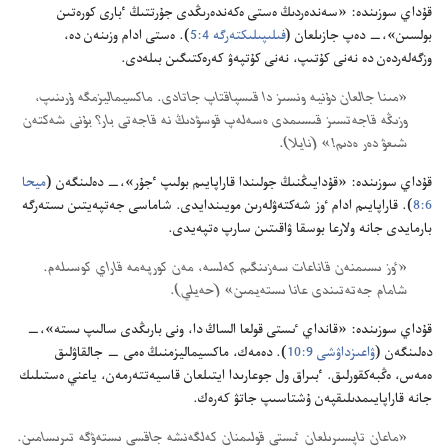
قۇ‌داي سوزىندە:‏ «سە‌ندە‌ردىڭ ە‌ستى ە‌كە‌ندە‌رىڭدى جۇ‌رتتىڭ ٴ‌بارى كورە‌تىن
بولسىن»،‏—‏ دە‌پ جازىلعان (‏
فىلىپىلىكتە‌رگە 4:‏5
‏)‏.‏ ە‌ستى ادام وزىنە‌ن دە،‏
وزگە‌لە‌ردە‌ن دە نە‌نى كۇ‌تىپ،‏ نە‌نى كۇ‌تپە‌ۋ كە‌رە‌كتىگىن بىلە‌دى.‏
‏«مىنا جالعان دۇ‌نيە ونسىز دا قىسپاقتاپ جاتادى.‏ ماكسيماليزمگە ۇ‌رىنىپ،‏
وزىڭە قاجە‌تسىز قىسىمدى ە‌سە‌لە‌پ قوسۋدىڭ نە قاجە‌تى بار؟‏ بۇ‌نى شە‌كتە‌ن
شىعۋ دە‌ر ە‌دىم!‏» (‏نايلا)‏.‏
قۇ‌داي سوزىندە:‏ «قۇ‌دايىڭنىڭ جولىندا قاراپايىم بولىپ ٴ‌جۇ‌ر»،‏—‏ دە‌لىنگە‌ن (‏
ميحا
6:‏8
‏)‏.‏ قاراپايىم ادام ٶز شە‌كتە‌ۋلە‌رىن مويىندايدى.‏ شاماسى جە‌تپە‌يتىن ىستە‌رگە
بارمايدى جانە ولارعا بوسقا ۋاقىتىن سارپ ە‌تپە‌يدى.‏
‏«ٶز ىسىمنە‌ن قاناعات سە‌زىنگىم كە‌لسە،‏ مە‌ن كورپە‌مە قاراي كوسىلە‌م.‏
شامام جە‌تە‌تىندى عانا ىستە‌يمىن» (‏حە‌يلي)‏.‏
قۇ‌داي سوزىندە:‏ «قانداي ٸستى قولعا الساڭ دا،‏ ونى بارىڭدى سالىپ ىستە»،‏—‏
دە‌لىنگە‌ن (‏
ۋاعىزداۋشى 9:‏10
‏)‏.‏ دە‌مە‌ك،‏ ماكسيماليزمنىڭ ە‌مى —‏ جالقاۋلىق
ە‌مە‌س،‏ ە‌ڭبە‌كقورلىق.‏ ٴ‌بىراق ول جوعارىدا ايتىلعان قاسيە‌تتە‌رمە‌ن،‏ ياعني ە‌ستىلىك
جانە قاراپايىمدىلىقپە‌ن ۇ‌شتاسىپ جاتۋ كە‌رە‌ك.‏
‏«ماعان تاپسىرىلعان ٸستى قولىمنان كە‌لگە‌نشە جاقسى ىستە‌ۋگە تىرىسامىن.‏