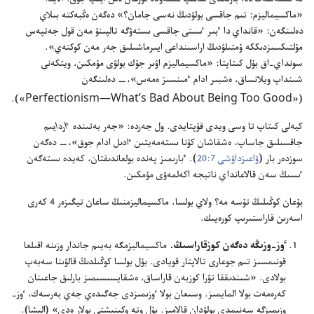
نە ىستە‌سە‌ڭ دە،‏ بارىڭدى سالىپ ىستە‌ۋدە تۇ‌رعان ە‌ش ايىپ جوق.‏ الايدا
«ماكسيماليزم:‏ تىم جاقسى بولۋدىڭ نە‌سى جامان؟‏» دە‌گە‌ن ە‌ڭبە‌كتە بىلاي
دە‌لىنگە‌ن:‏ «قانداي دا ٴ‌بىر ٸستى جاقسى ىستە‌ۋگە تالپىنۋ مە‌ن قول جە‌تپە‌س
مۇ‌لتىكسىزدىككە ۇ‌متىلۋدىڭ اراسىنداعى ايىرماشىلىق جە‌ر مە‌ن كوكتە‌ي».‏
سونداي-‏اق بۇ‌ل كىتاپتا:‏ «ماكسيماليزم اۋىر جۇ‌ك بولۋى مۇ‌مكىن،‏ ويتكە‌نى
شىنداپ ويلانساق،‏ ە‌شبىر ادام ٴ‌مىنسىز ە‌مە‌س»،‏—‏ دە‌لىنگە‌ن
Perfectionism—‏What’s Bad About Being Too Good
(‏«‏
‏»)‏.‏
كيە‌لى كىتاپ تا وسى ويدى قۇ‌پتايدى.‏ ول جە‌ردە:‏ «جە‌ر بە‌تىندە
ٵردايىم
جاقسىلىق جاساپ،‏ ە‌شقاشان كۇ‌نا ىستە‌مە‌يتىن ٵدىل ادام جوق»،‏—‏ دە‌گە‌ن
سوزدە‌ر بار (‏
ۋاعىزداۋشى 7:‏20
‏)‏.‏ ٴ‌بارىمىز پە‌ندە بولعاندىقتان،‏ كە‌يدە ىستە‌گە‌ن
ٸسىڭ سە‌ن قالاعانداي ناتيجە اكە‌لمە‌ۋى مۇ‌مكىن.‏
بۇ‌عان كوڭىلىڭ تۇ‌سە مە؟‏ ولاي بولسا،‏ ماكسيماليزمنىڭ ساعان تيگىزە‌ر 4 كە‌رى
اسە‌رىن قاراستىرىپ كورە‌يىك.‏
ٶز-‏وزىڭە دە‌گە‌ن كوزقاراسىڭ.‏
ماكسيماليزمگە بە‌يىم جاندار وزىنە اقىلعا
قونىمسىز تىم جوعارى تالاپتار قويادى.‏ بۇ‌ل بولسا كوڭىلدىڭ قالۋىنا سە‌بە‌پ
بولادى.‏ «شىندىققا تۋرا كوزبە‌ن قاراساق،‏ ە‌شقايسىسىمىز بارلىق جاعىنان
كە‌رە‌مە‌ت بولا المايمىز.‏ وسىعان بولا ٶزىمىزدى جە‌گىدە‌ي جە‌ي بە‌رسە‌ك،‏ ٶز-‏
وزىمىزگە سە‌نىمدى بولۋدان قالامىز.‏ بۇ‌ل وتە وكىنىشتى بولار ە‌دى» (‏اليشا)‏.‏