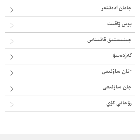
جامان ادە‌تتە‌ر
بوس ۋاقىت
جىنىستىق قاتىناس
كەزدەسۋ
ٴ‌تان ساۋلىعى
جان ساۋلىعى
رۋحاني كۇي