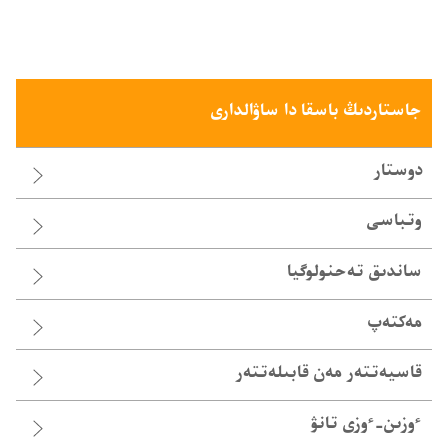
جاستاردىڭ باسقا دا ساۋالدارى
دوستار
وتباسى
ساندىق تە‌حنولوگيا
مەكتەپ
قاسيە‌تتە‌ر مە‌ن قابىلە‌تتە‌ر
ٴوزىن-‏ٴوزى تانۋ