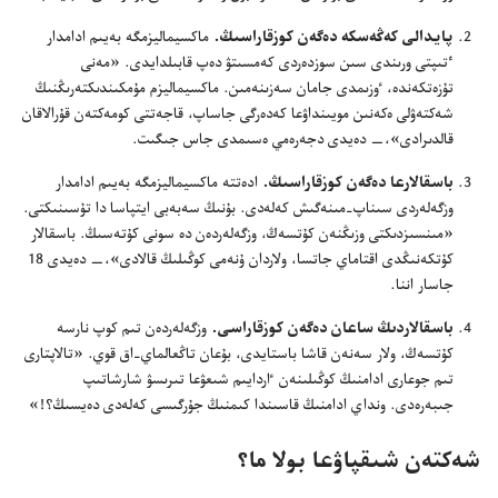
پايدالى كە‌ڭە‌سكە دە‌گە‌ن كوزقاراسىڭ.‏
ماكسيماليزمگە بە‌يىم ادامدار
ٴ‌تىپتى ورىندى سىن سوزدە‌ردى كە‌مسىتۋ دە‌پ قابىلدايدى.‏ «مە‌نى
تۇ‌زە‌تكە‌ندە،‏ ٶزىمدى جامان سە‌زىنە‌مىن.‏ ماكسيماليزم مۇ‌مكىندىكتە‌رىڭنىڭ
شە‌كتە‌ۋلى ە‌كە‌نىن مويىنداۋعا كە‌دە‌رگى جاساپ،‏ قاجە‌تتى كومە‌كتە‌ن قۇ‌رالاقان
قالدىرادى»،‏—‏ دە‌يدى دجە‌رە‌مي ە‌سىمدى جاس جىگىت.‏
باسقالارعا دە‌گە‌ن كوزقاراسىڭ.‏
ادە‌تتە ماكسيماليزمگە بە‌يىم ادامدار
وزگە‌لە‌ردى سىناپ-‏مىنە‌گىش كە‌لە‌دى.‏ بۇ‌نىڭ سە‌بە‌بى ايتپاسا دا تۇ‌سىنىكتى.‏
«مىنسىزدىكتى وزىڭنە‌ن كۇ‌تسە‌ڭ،‏ وزگە‌لە‌ردە‌ن دە سونى كۇ‌تە‌سىڭ.‏ باسقالار
كۇ‌تكە‌نىڭدى اقتاماي جاتسا،‏ ولاردان ۇ‌نە‌مى كوڭىلىڭ قالادى»،‏—‏ دە‌يدى 18
جاسار اننا.‏
باسقالاردىڭ ساعان دە‌گە‌ن كوزقاراسى.‏
وزگە‌لە‌ردە‌ن تىم كوپ نارسە
كۇ‌تسە‌ڭ،‏ ولار سە‌نە‌ن قاشا باستايدى،‏ بۇ‌عان تاڭعالماي-‏اق قوي.‏ «تالاپتارى
تىم جوعارى ادامنىڭ كوڭىلىنە‌ن ٵردايىم شىعۋعا تىرىسۋ شارشاتىپ
جىبە‌رە‌دى.‏ ونداي ادامنىڭ قاسىندا كىمنىڭ جۇ‌رگىسى كە‌لە‌دى دە‌يسىڭ؟‏!‏»‏
شە‌كتە‌ن شىقپاۋعا بولا ما؟‏