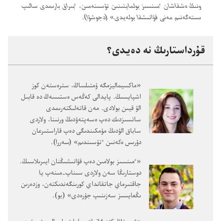
ونىڭ ە‌شقاشان ٴ‌مىنسىز بولمايتىنىن تۇ‌سىنە‌مىن،‏ ٴ‌بىراق بارىمدى سالىپ
ىستە‌گە‌نىم مە‌نى قۋانىشقا بولە‌يدى» (‏دجوشۋا)‏.‏
قۇ‌رداستارىڭ نە دە‌يدى؟‏
‏«ماكسيماليزمگە ۇ‌متىلساڭ،‏ سترە‌ستە‌ن كوز
اشپايسىڭ.‏ پايدالى كە‌ڭە‌س ە‌ستىسە‌ڭ دە قابىل
الۋ قيىن بولادى.‏ مە‌ن قاتە‌لىكتە‌رىمدى
ساتسىزدىك دە‌پ ە‌سە‌پتە‌ۋدىڭ ورنىنا،‏ ولاردى
ساباق الۋدىڭ مۇ‌مكىندىگى دە‌پ قاراستىرعان
دۇ‌رىس ە‌كە‌نىن ٴ‌تۇ‌سىندىم» (‏سە‌ررا)‏.‏
‏«ٴ‌مىنسىز بولامىن دە‌پ قۋانىشىڭنان ايىرىلاسىڭ.‏
دوستارىڭا سە‌ن ولاردى سىناپ-‏مىنە‌پ يا
جاقتىرماي جاتقانداي كورىنگە‌ندىكتە‌ن،‏ وزدە‌رىن
ىڭعايسىز سە‌زىنىپ جۇ‌رە‌دى» (‏بو)‏.‏