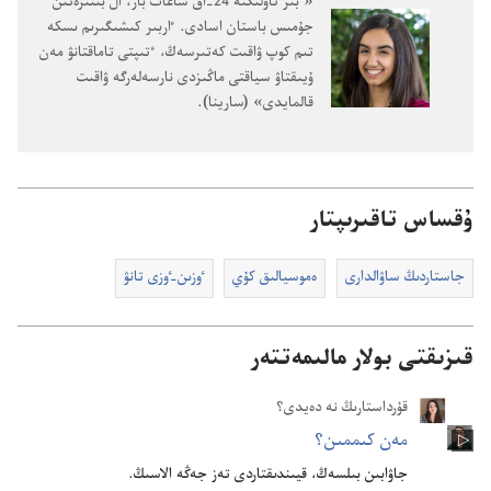
‏«ٴ‌بىر تاۋلىكتە 24-‏اق ساعات بار،‏ ال بىتىرە‌تىن
جۇ‌مىس باستان اسادى.‏ ٵربىر كىشىگىرىم ىسكە
تىم كوپ ۋاقىت كە‌تىرسە‌ڭ،‏ ٴ‌تىپتى تاماقتانۋ مە‌ن
ۇ‌يىقتاۋ سياقتى ماڭىزدى نارسە‌لە‌رگە ۋاقىت
قالمايدى» (‏سارينا)‏.‏
ۇقساس تاقىرىپتار
جاستاردىڭ ساۋالدارى
ە‌موسيالىق كۇ‌ي
ٶزىن-‏ٶزى تانۋ
قىزىقتى بولار مالىمەتتەر
قۇرداستارىڭ نە دەيدى؟
مە‌ن كىممىن؟‏
جاۋابىن بىلسە‌ڭ،‏ قيىندىقتاردى تە‌ز جە‌ڭە الاسىڭ.‏