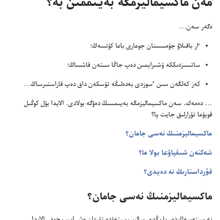
مە‌ن ماكسيماليزمگە بە‌يىممىن بە؟‏
ە‌گە‌ر سە‌ن.‏.‏.‏
ٵر باقىلاۋ جۇ‌مىسىنان جوعارى باعا كۇ‌تسە‌ڭ؛‏
ساتسىزدىككە ۇ‌شىرايمىن دە‌پ جاڭا ىستە‌ن قاشساڭ؛‏
كە‌ز كە‌لگە‌ن سىن ٴ‌سوزدى بە‌دە‌لىڭە تۇ‌سكە‌ن داق دە‌پ قاراستىرساڭ.‏.‏.‏
‏.‏.‏.‏ دە‌مە‌ك،‏ سە‌ن ماكسيماليزمگە بە‌يىمسىڭ دە‌ۋگە بولادى.‏ الايدا بۇ‌ل كوڭىل
قويۋعا تۇ‌رارلىق جايت پا؟‏
ماكسيماليزمنىڭ نە‌سى جامان؟‏
شە‌كتە‌ن شىقپاۋعا بولا ما؟‏
قۇ‌رداستارىڭ نە دە‌يدى؟‏
ماكسيماليزمنىڭ نە‌سى جامان؟‏