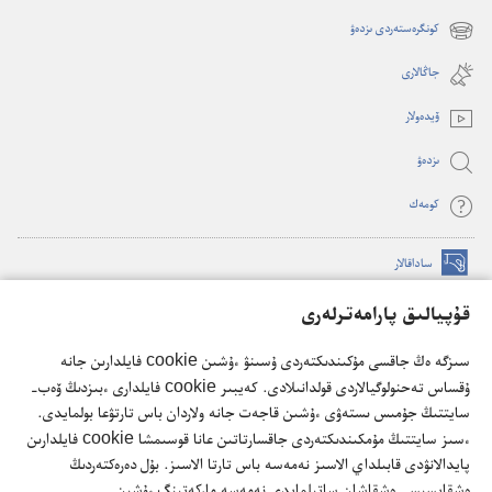
new
كونگرەستەردى ىزدەۋ
(opens
window)
new
جاڭالارى
window)
ۆيدە‌ولار
ىزدە‌ۋ
كومە‌ك
ساداقالار
(opens
new
قۇپيالىق پارامەترلەرى
window)
كۇزەت مۇناراسىنىڭ تورداعى كىتاپحاناسى
(opens
سىزگە ەڭ جاقسى مۇكىندىكتەردى ۇسىنۋ ءۇشىن cookie فايلدارىن جانە
new
®
JW Hub
ۇقساس تەحنولوگيالاردى قولدانىلادى. كەيبىر cookie فايلدارى ءبىزدىڭ ۆەب-
window)
(opens
سايتتىڭ جۇمىس ىستەۋى ءۇشىن قاجەت جانە ولاردان باس تارتۋعا بولمايدى.
new
®
JW Library
ءسىز سايتتىڭ مۇمكىندىكتەردى جاقسارتاتىن عانا قوسىمشا cookie فايلدارىن
window)
پايدالانۋدى قابىلداي الاسىز نەمەسە باس تارتا الاسىز. بۇل دەرەكتەردىڭ