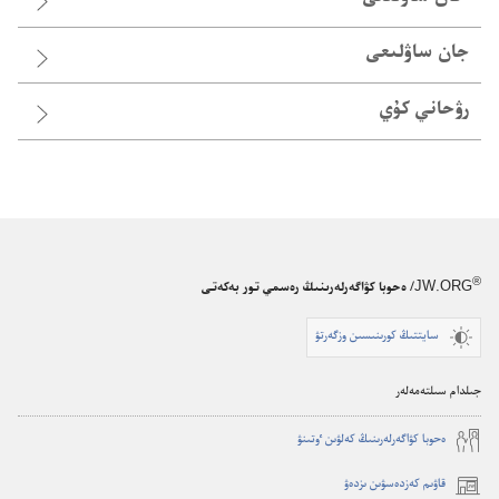
جان ساۋلىعى
رۋحاني كۇي
®
JW.ORG
/ ەحوبا كۋاگەرلەرىنىڭ رەسمي تور بەكەتى
سايتتىڭ كورىنىسىن وزگەرتۋ
جىلدام سىلتەمەلەر
ە‌حوبا كۋاگە‌رلە‌رىنىڭ كە‌لۋىن ٶتىنۋ
قاۋىم كەزدەسۋىن ىزدەۋ
(opens