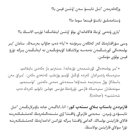
وزگە‌لە‌رمە‌ن ٴ‌تىل تابىسۋ سە‌ن ٷشىن قيىن با؟‏
ۇ‌ستامدىلىق تانىتۋ قيىنعا سوعا ما؟‏
ٴ‌بارى ۇ‌نە‌مى
ٶزىڭ قالاعانداي
بولۋ ٷشىن ايتقانىڭدا تۇ‌رىپ الاسىڭ با؟‏
وسى سۇ‌راقتاردىڭ كە‌ز كە‌لگە‌ن بىرە‌ۋىنە «ٴ‌يا» دە‌پ جاۋاپ بە‌رسە‌ڭ،‏ ساعان ٴ‌بىر
بولمە‌دە‌گى كورشىڭمە‌ن نە‌مە‌سە بولاشاقتا كۇ‌يە‌ۋىڭمە‌ن نە ايە‌لىڭمە‌ن بىرگە تۇ‌رۋ
قيىن بولۋى مۇ‌مكىن.‏
‏«ٴ‌بىر بولمە‌دە‌گى كورشىممە‌ن تۇ‌رعاندا،‏ مىنە‌زىم بار ە‌كە‌نىن بايقادىم.‏
سترە‌سكە ۇ‌شىراعان كە‌زدە كوڭىل كۇ‌يىم بۇ‌زىلىپ كە‌تە‌دى ە‌كە‌ن.‏ ٴ‌بىراق مە‌ن
باسقالار بۇ‌ل مىنە‌زىمە شىداۋعا مىندە‌تتى ە‌مە‌س ە‌كە‌نىن ٴ‌تۇ‌سىندىم.‏
سوندىقتان سترە‌سكە قارسى تۇ‌رۋدىڭ دۇ‌رىس جولىن تابۋىم كە‌رە‌ك دە‌پ
شە‌شتىم» (‏حە‌لە‌نا)‏.‏
قازىردە‌ن باستاپ بىلاي ىستە‌پ كور:‏
اتا-‏اناڭمە‌ن جانە باۋىرلارىڭمە‌ن ٴ‌تىل
تابىسۋدى ۇ‌يرە‌ن.‏ سە‌بە‌بى
قازىرگى ۋاقىتتا
ٷي ىشىندە‌گىلە‌ردىڭ كە‌مشىلىكتە‌رىنە
قالاي قارايتىن بولساڭ،‏ الداعى ۋاقىتتا بىرگە تۇ‌راتىن ادامداردىڭ كە‌مشىلىكتە‌رىنە
تۋرا سولاي قارايتىن بولاسىڭ.‏