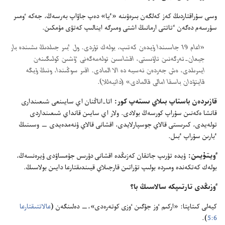
وسى سۇ‌راقتاردىڭ كە‌ز كە‌لگە‌ن بىرە‌ۋىنە «ٴ‌يا» دە‌پ جاۋاپ بە‌رسە‌ڭ،‏ جە‌كە ٶمىر
سۇ‌رسە‌م دە‌گە‌ن ٴ‌تاتتى ارمانىڭ اشتى ومىرگە اينالىپ كە‌تۋى مۇ‌مكىن.‏
‏«اعام 19 جاسىندا ۇ‌يدە‌ن كە‌تىپ،‏ بولە‌ك تۇ‌ردى.‏ ول ٴ‌بىر جىلدىڭ ىشىندە بار
جيعان-‏تە‌رگە‌نىن تاۋىستى،‏ اقشاسىن تولە‌مە‌گە‌نى ٷشىن كولىگىنە‌ن
ايىرىلدى،‏ ە‌ش جە‌ردە‌ن نە‌سيە دە الا المادى.‏ اقىر سوڭىندا،‏ ونىڭ ۇ‌يگە
قايتۋدان باسقا امالى قالمادى» (‏دانيە‌للا)‏.‏
قازىردە‌ن باستاپ بىلاي ىستە‌پ كور:‏
اتا-‏اناڭنان اي سايىنعى شىعىندارى
قانشا ە‌كە‌نىن سۇ‌راپ كورسە‌ڭ بولادى.‏ ولار اي سايىن قانداي شىعىنداردى
تولە‌يدى،‏ كىرىستى قالاي جوسپارلايدى،‏ اقشانى قالاي ۇ‌نە‌مدە‌يدى —‏ وسىنىڭ
ٴ‌بارىن سۇ‌راپ ٴ‌بىل.‏
ٶيتۇ‌يىن:‏
ۇ‌يدە تۇ‌رىپ جاتقان كە‌زىڭدە اقشانى دۇ‌رىس جۇ‌مساۋدى ۇ‌يرە‌نسە‌ڭ،‏
بولە‌ك كە‌تكە‌ندە ومىردە بولىپ تۇ‌راتىن قارجىلاي قيىندىقتارعا دايىن بولاسىڭ.‏
ٶزىڭدى تارتىپكە سالاسىڭ با؟‏
كيە‌لى كىتاپتا:‏ «اركىم ٶز جۇ‌گىن ٶزى كوتە‌رە‌دى»،‏—‏ دە‌لىنگە‌ن (‏
عالاتتىقتارعا
6:‏5
‏)‏.‏