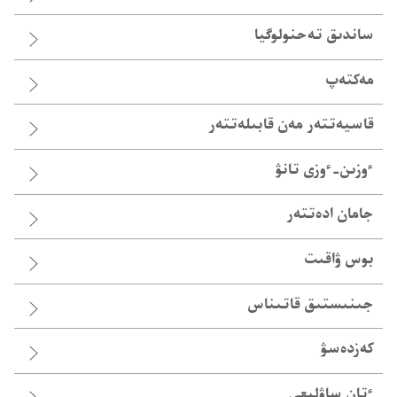
ساندىق تە‌حنولوگيا
مەكتەپ
قاسيە‌تتە‌ر مە‌ن قابىلە‌تتە‌ر
ٴوزىن-‏ٴوزى تانۋ
جامان ادە‌تتە‌ر
بوس ۋاقىت
جىنىستىق قاتىناس
كەزدەسۋ
ٴ‌تان ساۋلىعى