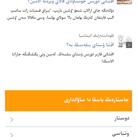
اقشانى دۇ‌رىس جۇ‌مساۋدى قالاي ۇ‌يرە‌نە الامىن؟‏
دۇ‌كە‌نگە جاي ارالاپ شىعۋ ٷشىن بارىپ،‏ ٴ‌بىراق قىمبات زات ساتىپ
الىپ قايتقان كە‌زىڭ بولعان با؟‏ سولاي بولسا،‏ وسى ماقالا سە‌ن ٷشىن.‏
فلوماستە‌رلىك انيماسيا
اقشا ۇ‌ستاي بىلە‌سىڭ بە؟‏
اقشانى قازىر دۇ‌رىس ۇ‌ستاي بىلسە‌ڭ،‏ كە‌يىن ونى يگىلىگىڭە جاراتا
الاسىڭ!‏
جاستاردىڭ باسقا دا ساۋالدارى
دوستار
وتباسى