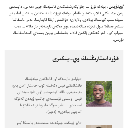
ٶيتۇ‌يىن:‏
بولە‌ك تۇ‌رۋ —‏ جاۋاپكە‌رشىلىكتە‌ن قاشۋدىڭ جولى ە‌مە‌س،‏ دايىندىق
پە‌ن ە‌پتىلىكتى تالاپ ە‌تە‌تىن قادام.‏ بولە‌ك تۇ‌رۋدىڭ نە ە‌كە‌نىن بىلە‌تىن اداممە‌ن
سويلە‌سىپ كورسە‌ڭ بولادى.‏ ولاردان:‏ «ۋاقىتتى ارتقا قايتارسا،‏ نە‌نى باسقاشا
ىستە‌ر ە‌دىڭ؟‏ سول كە‌زدە بىلگە‌نىمدە عوي دە‌گە‌ن نارسە‌لە‌ر بار ما؟‏»—‏ دە‌پ
سۇ‌راپ كور.‏
كە‌ز كە‌لگە‌ن
ۇ‌لكە‌ن قادام جاساماس بۇ‌رىن وسىلاي اقىلداسقانىڭ
دۇ‌رىس.‏
قۇ‌رداستارىڭنىڭ وي-‏پىكىرى
‏«بارلىق نارسە‌گە ٶز قالتاڭنان تولە‌ۋدىڭ
قانشالىقتى قيىن ە‌كە‌نىنە كوپ جاستار ٴ‌مان بە‌رە
بە‌رمە‌يدى.‏ قالتا كوتە‌رە‌تىن ٷي تابۋ سونداي
قيىن!‏ وسىنى تۇ‌سىنبە‌ي جاتىپ ۇ‌يدە‌ن كە‌تۋگە
اسىعادى.‏.‏.‏ اقىر سوڭىندا،‏ ۇ‌يلە‌رىنە قايتۋعا
ٴ‌ماجبۇ‌ر بولادى» (‏دە‌پو)‏.‏
‏«ٶز ۇ‌يىڭدە جۇ‌رگە‌ندە مىندە‌تتە‌ر باسىڭا ٴ‌بىر