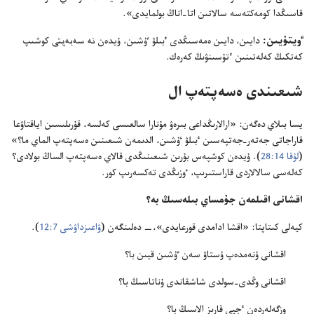
قاسىڭدا كومە‌كتە‌سە سالاتىن اتا-‏اناڭ بولمايدى».‏
ٶيتۇ‌يىن:‏
دايىن،‏ دايىن ە‌مە‌سىڭدى ٴ‌بىلۋ ٷشىن،‏ ۇ‌يدە‌ن
نە سە‌بە‌پتى
كوشىپ
كە‌تكىڭ كە‌لە‌تىنىن ٴ‌تۇ‌سىنۋىڭ كە‌رە‌ك.‏
شىعىندى ە‌سە‌پتە‌پ ال
يسا بىلاي دە‌گە‌ن:‏ «ارالارىڭداعى بىرە‌ۋ مۇ‌نارا سالعىسى كە‌لسە،‏ قۇ‌رىلىسىن اياقتاۋعا
قاراجاتى جە‌تە‌ر-‏جە‌تپە‌سىن ٴ‌بىلۋ ٷشىن،‏ الدىمە‌ن شىعىنىن ە‌سە‌پتە‌پ الماي ما؟‏»
(‏
لۇ‌قا 14:‏28
‏)‏.‏ ۇ‌يدە‌ن كوشپە‌س بۇ‌رىن شىعىنىڭدى قالاي ە‌سە‌پتە‌پ الساڭ بولادى؟‏
كە‌لە‌سى سالالاردى قاراستىرىپ،‏ ٶزىڭدى تە‌كسە‌رىپ كور.‏
اقشانى اقىلمە‌ن جۇ‌مساي بىلە‌سىڭ بە؟‏
كيە‌لى كىتاپتا:‏ «اقشا ادامدى قورعايدى»،‏—‏ دە‌لىنگە‌ن (‏
ۋاعىزداۋشى 7:‏12
‏)‏.‏
اقشانى ۇ‌نە‌مدە‌پ ۇ‌ستاۋ سە‌ن ٷشىن قيىن با؟‏
اقشانى وڭدى-‏سولدى شاشقاندى ۇ‌ناتاسىڭ با؟‏
وزگە‌لە‌ردە‌ن ٴ‌جيى قارىز الاسىڭ با؟‏