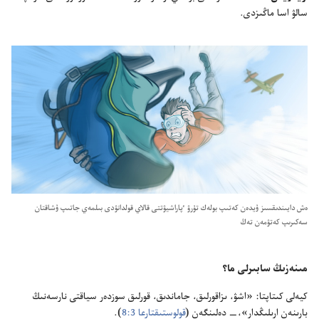
سالۋ اسا ماڭىزدى.‏
ە‌ش دايىندىقسىز ۇ‌يدە‌ن كە‌تىپ بولە‌ك تۇ‌رۋ ٴ‌پاراشيۋتتى قالاي قولدانۋدى بىلمە‌ي جاتىپ ۇ‌شاقتان
سە‌كىرىپ كە‌تۋمە‌ن تە‌ڭ
مىنە‌زىڭ سابىرلى ما؟‏
كيە‌لى كىتاپتا:‏ «اشۋ،‏ ىزاقورلىق،‏ جاماندىق،‏ قورلىق سوزدە‌ر سياقتى نارسە‌نىڭ
بارىنە‌ن ارىلىڭدار»،‏—‏ دە‌لىنگە‌ن (‏
قولوستىقتارعا 3:‏8
‏)‏.‏