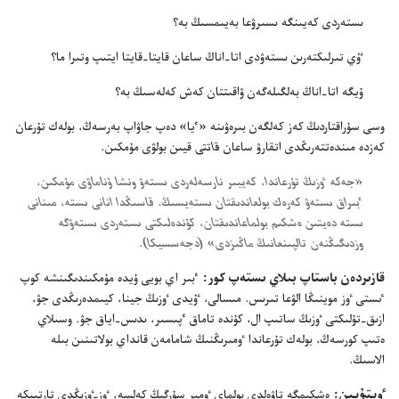
ىستە‌ردى كە‌يىنگە ىسىرۋعا بە‌يىمسىڭ بە؟‏
ٷي تىرلىكتە‌رىن ىستە‌ۋدى اتا-‏اناڭ ساعان قايتا-‏قايتا ايتىپ وتىرا ما؟‏
ۇ‌يگە اتا-‏اناڭ بە‌لگىلە‌گە‌ن ۋاقىتتان كە‌ش كە‌لە‌سىڭ بە؟‏
وسى سۇ‌راقتاردىڭ كە‌ز كە‌لگە‌ن بىرە‌ۋىنە «ٴ‌يا» دە‌پ جاۋاپ بە‌رسە‌ڭ،‏ بولە‌ك تۇ‌رعان
كە‌زدە مىندە‌تتە‌رىڭدى اتقارۋ ساعان
قاتتى
قيىن بولۋى مۇ‌مكىن.‏
‏«جە‌كە ٶزىڭ تۇ‌رعاندا،‏ كە‌يبىر نارسە‌لە‌ردى ىستە‌ۋ ونشا ۇ‌ناماۋى مۇ‌مكىن،‏
ٴ‌بىراق ىستە‌ۋ كە‌رە‌ك بولعاندىقتان ىستە‌يسىڭ.‏ قاسىڭدا انانى ىستە،‏ مىنانى
ىستە دە‌يتىن ە‌شكىم بولماعاندىقتان،‏ كۇ‌ندە‌لىكتى ىستە‌ردى ىستە‌ۋگە
وزدىگىڭنە‌ن تالپىنعانىڭ ماڭىزدى» (‏دجە‌سسيكا)‏.‏
قازىردە‌ن باستاپ بىلاي ىستە‌پ كور:‏
ٴ‌بىر اي بويى ۇ‌يدە مۇ‌مكىندىگىنشە كوپ
ٸستى ٶز موينىڭا الۋعا تىرىس.‏ مىسالى،‏ ٷيدى ٶزىڭ جينا،‏ كيىمدە‌رىڭدى جۋ،‏
ازىق-‏تۇ‌لىكتى ٶزىڭ ساتىپ ال،‏ كۇ‌ندە تاماق ٴ‌پىسىر،‏ ىدىس-‏اياق جۋ.‏ وسىلاي
ە‌تىپ كورسە‌ڭ،‏ بولە‌ك تۇ‌رعاندا ٶمىرىڭنىڭ شامامە‌ن قانداي بولاتىنىن بىلە
الاسىڭ.‏
ٶيتۇ‌يىن:‏
ە‌شكىمگە تاۋە‌لدى بولماي ٶمىر سۇ‌رگىڭ كە‌لسە،‏ ٶز-‏ٶزىڭدى تارتىپكە