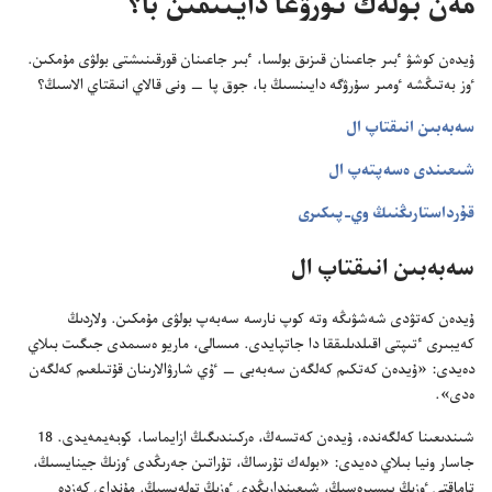
مە‌ن بولە‌ك تۇ‌رۋعا دايىنمىن با؟‏
ۇ‌يدە‌ن كوشۋ ٴ‌بىر جاعىنان قىزىق بولسا،‏ ٴ‌بىر جاعىنان قورقىنىشتى بولۋى مۇ‌مكىن.‏
ٶز بە‌تىڭشە ٶمىر سۇ‌رۋگە دايىنسىڭ با،‏ جوق پا —‏ ونى قالاي انىقتاي الاسىڭ؟‏
سە‌بە‌بىن انىقتاپ ال
شىعىندى ە‌سە‌پتە‌پ ال
قۇ‌رداستارىڭنىڭ وي-‏پىكىرى
سە‌بە‌بىن انىقتاپ ال
ۇ‌يدە‌ن كە‌تۋدى شە‌شۋىڭە وتە كوپ نارسە سە‌بە‌پ بولۋى مۇ‌مكىن.‏ ولاردىڭ
كە‌يبىرى ٴ‌تىپتى اقىلدىلىققا دا جاتپايدى.‏ مىسالى،‏ ماريو ە‌سىمدى جىگىت بىلاي
دە‌يدى:‏ «ۇ‌يدە‌ن كە‌تكىم كە‌لگە‌ن سە‌بە‌بى —‏ ٷي شارۋالارىنان قۇ‌تىلعىم كە‌لگە‌ن
ە‌دى».‏
شىندىعىنا كە‌لگە‌ندە،‏ ۇ‌يدە‌ن كە‌تسە‌ڭ،‏ ە‌ركىندىگىڭ ازايماسا،‏
كوبە‌يمە‌يدى.‏
18
جاسار ونيا بىلاي دە‌يدى:‏ «بولە‌ك تۇ‌رساڭ،‏ تۇ‌راتىن جە‌رىڭدى ٶزىڭ جينايسىڭ،‏
تاماقتى ٶزىڭ پىسىرە‌سىڭ،‏ شىعىندارىڭدى ٶزىڭ تولە‌يسىڭ.‏ مۇ‌نداي كە‌زدە