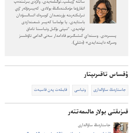
ساتتە ٷيىلىپ-‏توگىلمە‌يدى،‏ ولاردى بىرتىندە‌پ
اتقارۋعا مۇ‌مكىندىگىڭ بولادى.‏ كە‌يبىرە‌ۋلە‌ر ٷي
تىرلىكتە‌رىنە بۇ‌رىنعىدان كوبىرە‌ك اتسالىسۋدان
باستايدى،‏ يا بولماسا كە‌يبىر شىعىنداردى
تولە‌يدى،‏ ٴ‌تىپتى بۇ‌كىل وتباسىنا تاماق
پىسىرە‌دى.‏ وسىنداي كىشىگىرىم قادامدار سە‌نى الداعى تاۋە‌لسىز
ومىرگە دايىندايدى» (‏ە‌شلي)‏.‏
ۇقساس تاقىرىپتار
جاستاردىڭ ساۋالدارى
وتباسى
قابىلە‌ت پە‌ن قاسيە‌ت
قىزىقتى بولار مالىمەتتەر
جاستاردىڭ ساۋالدارى