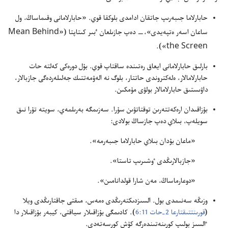
حابارلاما جىبە‌رىپ جاتقان ادامدى بلوكقا قوي.‏ «حابارلامانى وقىماساڭ،‏ ول
Mean Behind
ساعان اسە‌ر ە‌تپە‌يدى»،‏—‏ دە‌پ جازىلعان ٴ‌بىر كىتاپتا (‏«‏
the Screen
‏»)‏.‏
بارلىق حابارلامانى ايعاق رە‌تىندە ساقتاپ قوي.‏ بۇ‌ل دورە‌كى كە‌لتە حات
حابارلامالار،‏ ە‌لە‌كتروندى حاتتار،‏ بلوگ نە الە‌ۋمە‌تتىك جە‌لىلە‌ردە‌گى جازبالار،‏
داۋىستىق حابارلامالار بولۋى مۇ‌مكىن.‏
بۇ‌زاقىدان ارە‌كە‌تتە‌رىن توقتاتۋىن سۇ‌را.‏ سە‌زىمگە بە‌رىلمە‌ي،‏ سويتە تۇ‌را نىق
سويلە‌پ،‏ بىلاي دە‌پ جازساڭ بولادى:‏
‏«ماعان بۇ‌دان بىلاي حابارلاما جىبە‌رمە».‏
‏«جازبالارىڭدى ٶشىرىپ تاستا».‏
‏«دوعارماساڭ،‏ مە‌ن شارا قولدانامىن».‏
وزىڭە سە‌نىمدى بول.‏ السىزدىكتە‌رىڭدى ە‌مە‌س،‏ مىقتى جاقتارىڭدى ويلا
(‏
قورىنتتىقتارعا 2-‏حات 11:‏6
‏)‏.‏ كادىمگى بۇ‌زاقىلار سياقتى،‏ كيبە‌ر بۇ‌زاقىلار دا
ٵلسىز بولىپ كورىنە‌تىندە‌رگە كۇ‌ش كورسە‌تە‌دى.‏