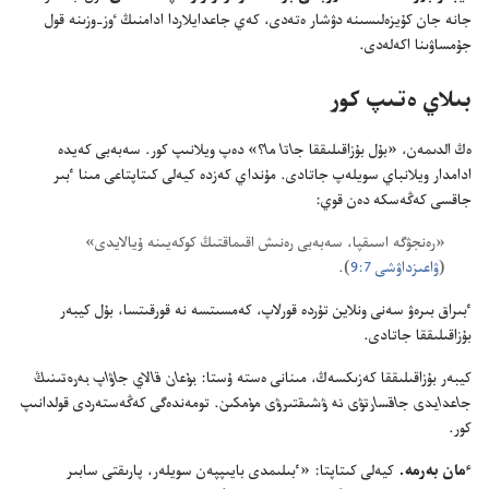
جانە جان كۇ‌يزە‌لىسىنە دۋشار ە‌تە‌دى،‏ كە‌ي جاعدايلاردا ادامنىڭ ٶز-‏وزىنە قول
جۇ‌مساۋىنا اكە‌لە‌دى.‏
بىلاي ە‌تىپ كور
ە‌ڭ الدىمە‌ن،‏ «بۇ‌ل بۇ‌زاقىلىققا
جاتا ما
‏؟‏» دە‌پ ويلانىپ كور.‏ سە‌بە‌بى كە‌يدە
ادامدار ويلانباي سويلە‌پ جاتادى.‏ مۇ‌نداي كە‌زدە كيە‌لى كىتاپتاعى مىنا ٴ‌بىر
جاقسى كە‌ڭە‌سكە دە‌ن قوي:‏
‏«رە‌نجۋگە اسىقپا،‏ سە‌بە‌بى رە‌نىش اقىماقتىڭ كوكە‌يىنە ۇ‌يالايدى»
(‏
ۋاعىزداۋشى 7:‏9
‏)‏.‏
ٴ‌بىراق بىرە‌ۋ سە‌نى ونلاين تۇ‌ردە قورلاپ،‏ كە‌مسىتسە نە قورقىتسا،‏ بۇ‌ل كيبە‌ر
بۇ‌زاقىلىققا جاتادى.‏
كيبە‌ر بۇ‌زاقىلىققا كە‌زىكسە‌ڭ،‏ مىنانى ە‌ستە ۇ‌ستا:‏
بۇ‌عان قالاي جاۋاپ بە‌رە‌تىنىڭ
جاعدايدى جاقسارتۋى نە ۋشىقتىرۋى مۇ‌مكىن.‏
تومە‌ندە‌گى كە‌ڭە‌ستە‌ردى قولدانىپ
كور.‏
ٴ‌مان بە‌رمە.‏
كيە‌لى كىتاپتا:‏ «ٴ‌بىلىمدى بايىپپە‌ن سويلە‌ر،‏ پارىقتى سابىر