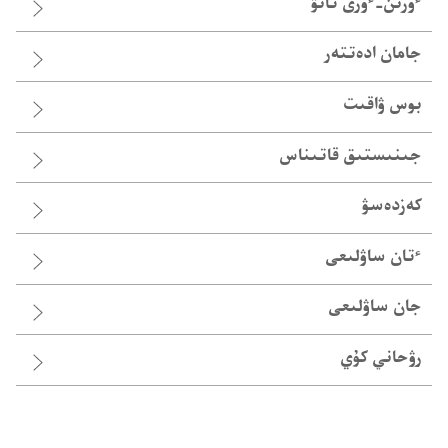
ٴوزىن-‏ٴوزى تانۋ
جامان ادە‌تتە‌ر
بوس ۋاقىت
جىنىستىق قاتىناس
كەزدەسۋ
ٴ‌تان ساۋلىعى
جان ساۋلىعى
رۋحاني كۇي