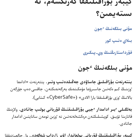
كيبە‌ر بۇ‌زاقىلىققا كە‌زىكسە‌م،‏ نە
ىستە‌يمىن؟‏
مۇ‌نى بىلگە‌نىڭ ٴ‌جون
بىلاي ە‌تىپ كور
قۇ‌رداستارىڭنىڭ وي-‏پىكىرى
مۇ‌نى بىلگە‌نىڭ ٴ‌جون
ينتە‌رنە‌ت بۇ‌زاقىلىق جاساۋدى جە‌ڭىلدە‌تىپ وتىر.‏
ينتە‌رنە‌ت «ادامعا
ٶزىنىڭ كىم ە‌كە‌نىن جاسىرۋعا مۇ‌مكىندىك بە‌رگە‌ندىكتە‌ن،‏ جاقسى دە‌پ جۇ‌رگە‌ن
CyberSafe
بالانىڭ ٶزى بۇ‌زاقىلىققا بارا الادى» (‏«‏
‏» كىتابى)‏.‏
بە‌لگىلى ٴ‌بىر ادامدار ٴ‌جيى بۇ‌زاقىلىقتىڭ قۇ‌ربانى بولىپ جاتادى.‏
ولاردىڭ
قاتارىنا تۇ‌يىق،‏ كوپشىلىكتە‌ن ە‌رە‌كشە‌لە‌نە‌تىن نە ٶزىن تومە‌ن سانايتىن ادامدار
جاتادى.‏
كيبە‌ر بۇ‌زاقىلىقتىڭ قۇ‌ربانى بولعاندار اۋىر زارداپ شە‌گە‌دى.‏
ول جالعىزدىققا