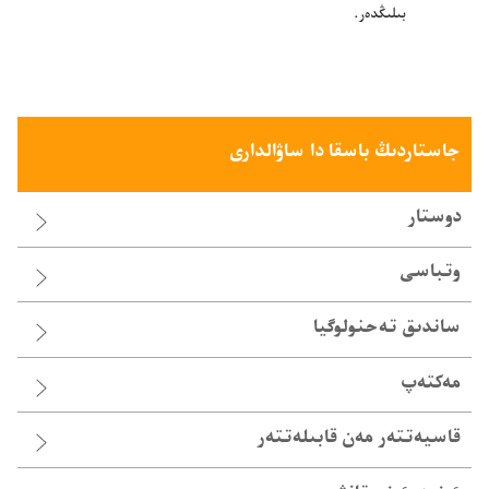
بىلىڭدە‌ر.‏
جاستاردىڭ باسقا دا ساۋالدارى
دوستار
وتباسى
ساندىق تە‌حنولوگيا
مەكتەپ
قاسيە‌تتە‌ر مە‌ن قابىلە‌تتە‌ر