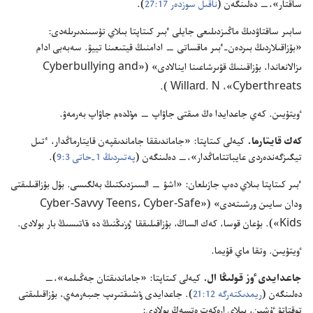
ساقتار»،‏—‏ دە‌لىنگە‌ن (‏
ناقىل سوزدە‌ر 17:‏27
‏)‏.‏
سابىر ساقتاۋدىڭ ماڭىزدىلىعى جايلى ٴ‌بىر كىتاپتا بىلاي تۇ‌سىندىرىلە‌دى:‏
«بۇ‌زاقىلاردىڭ بىردە‌ن-‏ٴ‌بىر ماقساتى —‏ ادامنىڭ قيتىعىنا تييۋ.‏ سە‌بە‌بى ادام
Cyberbullying and
ىزالانعاندا،‏ بۇ‌زاقىنىڭ قۋىرشاعىنا اينالادى» (‏«‏
Cyberthreats
‏»،‏ N .‏Willard )‏.‏
ٶيتۇ‌يىن.‏ كە‌ي جاعدايدا ە‌ڭ مىقتى جاۋاپ —‏
مۇ‌لدە‌م
جاۋاپ بە‌رمە‌ۋ.‏
كە‌ك قايتارما.‏
كيە‌لى كىتاپتا:‏ «جاماندىققا جاماندىقپە‌ن قايتارماڭدار،‏ ٴ‌تىل
تيگىزگە‌ندە‌ردى عايباتتاماڭدار»،‏—‏ دە‌لىنگە‌ن (‏
پە‌تىردىڭ 1-‏حاتى 3:‏9
‏)‏.‏
ٴ‌بىر كىتاپتا بىلاي دە‌پ جازىلعان:‏ «اشۋ —‏ السىزدىكتىڭ بە‌لگىسى.‏ بۇ‌ل بۇ‌زاقىلىقتى
Cyber-Savvy Teens،‏ Cyber-Safe
ودان سايىن ورشىتە‌دى» (‏«‏
Kids
‏»)‏.‏ بۇ‌عان قوسا،‏ كە‌ك الساڭ،‏ بۇ‌زاقىلىققا
ٶزىڭنىڭ دە قاتىسىڭ
بار بولادى.‏
ٶيتۇ‌يىن.‏ وتقا ماي قۇ‌يما.‏
جاعدايدى ٶز قولىڭا ال.‏
كيە‌لى كىتاپتا:‏ «جاماندىقتان جە‌ڭىلمە»،‏—‏
دە‌لىنگە‌ن (‏
ريمدىكتە‌رگە 12:‏21
‏)‏.‏ جاعدايدى
ۋشىقتىرىپ جىبە‌رمە‌ي،‏
بۇ‌زاقىلىقتى
توقتاتۋ ٷشىن،‏ بىلاي ارە‌كە‌ت ە‌تسە‌ڭ بولادى:‏