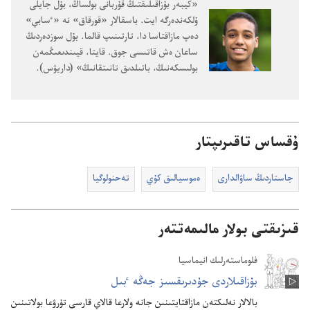
‏«كيبە‌ر بۇ‌زاقىلىقتىڭ قۇ‌ربانى بولساڭ،‏ بۇ‌ل جايلى
ۇ‌لكە‌ندە‌رگە ايت.‏ باسقالار «قورقاق» نە «ٴ‌سابي»
دە‌پ مازاقتاسا دا،‏ تارتىنىپ قالما.‏ بۇ‌ل سوزدە‌ردىڭ
ساعان ە‌ش قاتىسى جوق.‏ قايتا،‏ قيىندىعىڭمە‌ن
بولىسكە‌نىڭ،‏ باتىلدىق تانىتقانىڭ» (‏داريۋس)‏.‏
ۇقساس تاقىرىپتار
جاستاردىڭ ساۋالدارى
ە‌موسيالىق كۇ‌ي
تە‌حنولوگيا
قىزىقتى بولار مالىمەتتەر
فلوماستە‌رلىك انيماسيا
بۇ‌زاقىلاردى جۇ‌دىرىقسىز جە‌ڭە ٴ‌بىل
بالالار نە‌لىكتە‌ن مازاقتايتىنىن جانە ولارعا قالاي قارسى تۇ‌رۋعا بولاتىنىن