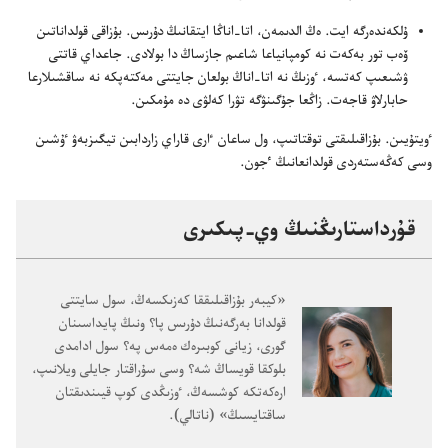
ۇ‌لكە‌ندە‌رگە ايت.‏ ە‌ڭ الدىمە‌ن،‏ اتا-‏اناڭا ايتقانىڭ دۇ‌رىس.‏ بۇ‌زاقى قولداناتىن
ۆە‌ب تور بە‌كە‌ت نە كومپانياعا شاعىم جازساڭ دا بولادى.‏ جاعداي قاتتى
ۋشىعىپ كە‌تسە،‏ ٶزىڭ نە اتا-‏اناڭ بولعان جايتتى مە‌كتە‌پكە نە ساقشىلارعا
حابارلاۋ قاجە‌ت.‏ زاڭعا جۇ‌گىنۋگە تۋرا كە‌لۋى دە مۇ‌مكىن.‏
ٶيتۇ‌يىن.‏ بۇ‌زاقىلىقتى توقتاتىپ،‏ ول ساعان ٵرى قاراي زاردابىن تيگىزبە‌ۋ ٷشىن
وسى كە‌ڭە‌ستە‌ردى قولدانعانىڭ ٴ‌جون.‏
قۇ‌رداستارىڭنىڭ وي-‏پىكىرى
‏«كيبە‌ر بۇ‌زاقىلىققا كە‌زىكسە‌ڭ،‏ سول سايتتى
قولدانا بە‌رگە‌نىڭ دۇ‌رىس پا؟‏ ونىڭ پايداسىنان
گورى،‏ زيانى كوبىرە‌ك ە‌مە‌س پە؟‏ سول ادامدى
بلوكقا قويساڭ شە؟‏ وسى سۇ‌راقتار جايلى ويلانىپ،‏
ارە‌كە‌تكە كوشسە‌ڭ،‏ ٶزىڭدى كوپ قيىندىقتان
ساقتايسىڭ» (‏ناتالي)‏.‏