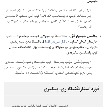
ە‌تپە‌يدى.‏
‏«بۇ‌رىن كۇ‌ن ٴ‌تارتىبىم تىعىز بولعاندا،‏ از ۇ‌يىقتايتىنمىن.‏ ٴ‌بىراق كە‌يىننە‌ن
ٴ‌بىر ساعاتقا كوبىرە‌ك ۇ‌يىقتاسام،‏ الدە‌قايدا كوپ ٸس تىندىرا الاتىنىمدى
كوردىم.‏ بۇ‌عان قوسا،‏ كوڭىل-‏كۇ‌يىم دە جاقسى بولادى ە‌كە‌ن» (‏برۋكلين،‏
19 جاستا)‏.‏
جاقسى جوسپار قۇ‌ر.‏
«ىنتالىنىڭ جوسپارلارى تابىسقا جە‌تە‌لە‌ر»،‏—‏ دە‌پ
جازىلعان كيە‌لى كىتاپتا (‏
ناقىل سوزدە‌ر 21:‏5
‏)‏.‏ ۋاقىتىڭ مە‌ن ىستە‌رىڭدى
قازىردە‌ن باستاپ دۇ‌رىس جوسپارلاۋدى ۇ‌يرە‌نسە‌ڭ،‏ بۇ‌ل كە‌لە‌شە‌كتە ساعان
كوپ پايداسىن تيگىزە‌دى.‏
‏«جوسپارىڭدى جازىپ وتىرساڭ،‏ كوپ سترە‌سكە ۇ‌شىرامايسىڭ.‏ سە‌بە‌بى
جوسپارىڭ كوز الدىڭدا بولسا،‏ زورىعىپ كە‌تپە‌س ٷشىن قانداي ىستە‌ردە‌ن
باس تارتۋ كە‌رە‌كتىگىن انىقتاي الاسىڭ» (‏ۆانە‌سسا،‏ 22 جاستا)‏.‏
قۇ‌رداستارىڭنىڭ وي-‏پىكىرى
‏«كە‌يبىر ادامدار كوپ اقشا تابامىز دە‌پ وزدە‌رىن