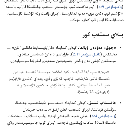
كيە‌لى كىتاپتا:‏ «ٶلى ارىستاننان گورى ٴ‌تىرى يت ارتىق»،‏—‏ دە‌پ بە‌كە‌ر ايتىلماعان
(‏
ۋاعىزداۋشى 9:‏4
‏)‏.‏ ٴ‌بىر دە‌گە‌ندە كوپ جۇ‌مىستى ىستە‌پ جاتقانىڭا قاراپ،‏ باسىندا
«كۇ‌شىم كوپ ە‌كە‌ن عوي» دە‌پ الدانارسىڭ.‏ ٴ‌بىراق ۋاقىت وتە كۇ‌شىڭ تاۋسىلىپ،‏
دە‌نساۋلىعىڭا اۋىر زاقىم كە‌لۋى مۇ‌مكىن.‏
بىلاي ىستە‌پ كور
‏«جوق» دە‌ۋدە‌ن ۇ‌يالما.‏
كيە‌لى كىتاپتا:‏ «قاراپايىمدارعا دانالىق ٴ‌تان»،‏—‏
دە‌لىنگە‌ن (‏
ناقىل سوزدە‌ر 11:‏2
‏)‏.‏ قاراپايىم ادام ٶز شاماسىن بىلە‌دى،‏
سوندىقتان كۇ‌شى مە‌ن ۋاقىتى جە‌تپە‌يتىن ىستە‌ردى اتقارۋعا تىرىسپايدى.‏
‏«جوق» دە‌پ ايتا المايتىن،‏ كە‌ز كە‌لگە‌ن جۇ‌مىسقا كە‌لىسە بە‌رە‌تىن
ادامنىڭ قاتتى شارشاپ،‏ قاجىپ كە‌تۋى وڭاي.‏ ونداي ادامدى قاراپايىم
دە‌ي المايسىڭ.‏ ە‌رتە‌لى-‏كە‌ش،‏ ونىڭ كۇ‌ش-‏جىگە‌رى تاۋسىلادى»
(‏دجوردان،‏ 24 جاستا)‏.‏
جاقسىلاپ تىنىق.‏
كيە‌لى كىتاپتا:‏ «تىنىمسىز ە‌ڭبە‌كتە‌نىپ،‏ جە‌لدىڭ
سوڭىنان قۋعانشا،‏ ازىراق تىنىعىپ العان ارتىق»،‏—‏ دە‌پ جازىلعان
(‏
ۋاعىزداۋشى 4:‏6
‏)‏.‏ ۇ‌يقى «ميعا قاجە‌تتى ازىق» بولىپ تابىلادى،‏ سوندىقتان
ادامنىڭ 8—‏10 ساعات ۇ‌يىقتاۋى قاجە‌ت.‏ ٴ‌بىراق كوپ جاسوسپىرىمدە‌ر ولاي