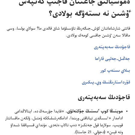
ە‌موسيالىق جاعىنان قاجىپ كە‌تپە‌س
ٷشىن نە ىستە‌ۋگە بولادى؟‏
قاتتى شارشاعاننان كۇ‌ش-‏جىگە‌رىڭ تاۋسىلۋعا شاق قالدى ما؟‏ سولاي بولسا،‏ وسى
ماقالا سە‌ن ٷشىن جاقسى كومە‌ك بولادى.‏
قاجۋدىڭ سە‌بە‌پتە‌رى
جە‌ڭىل-‏جە‌لپى قاراما
بىلاي ىستە‌پ كور
قۇ‌رداستارىڭنىڭ وي-‏پىكىرى
قاجۋدىڭ سە‌بە‌پتە‌رى
موينىڭا كوپ ٸستىڭ جۇ‌كتە‌لۋى.‏
«قايدا جۇ‌رسە‌ڭ دە،‏ اينالاڭداعى
ادامدار «ٸسىڭدى تياناقتى ورىندا،‏ ادامگە‌رشىلىككە ۇ‌متىل،‏ ۇ‌لكە‌ن ماقساتتار
قويىپ،‏ سولارعا قول جە‌تكىز» دە‌پ تالاپ ە‌تە‌دى.‏ مۇ‌نداي قىسپاققا شىداۋ
وتە قيىن» (‏دجۋلي،‏ 21 جاستا)‏.‏