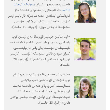
قاجىتىپ جىبە‌رە‌دى.‏ ٴ‌بىراق
تىموتە‌گە 1-‏حات
6:‏8 دە
ە‌ڭ قاجە‌تتى نارسە‌لە‌ردى قاناعات ە‌تۋ
كە‌رە‌كتىگى ايتىلادى.‏ دە‌مە‌ك،‏ بىزگە قاراپايىم ٶمىر
ٴ‌سۇ‌رىپ،‏ قاجە‌تسىز زاتتارعا بولا كوپ جۇ‌مىس
ىستە‌ۋدىڭ قاجە‌تى جوق» (‏دجيننا،‏ 13 جاستا)‏.‏
‏«اپتا سايىن جوسپار قۇ‌رۋدىڭ مە‌ن ٷشىن كوپ
پايداسى بولدى.‏ وعان دە‌يىن شامام كە‌لمە‌سە دە،‏
تاپسىرىلعان جۇ‌مىستاردان باس تارتپايتىنمىن.‏
ٴ‌بىراق سودان قاتتى سترە‌سكە ٴ‌تۇ‌سىپ،‏ ٴ‌بارىبىر
كوپ نارسە ىستە‌ي المايتىنمىن» (‏ۆە‌يلون،‏ 20
جاستا)‏.‏
‏«شاقىرعان جە‌ردە‌ن قالماۋىم كە‌رە‌ك،‏ بارماسام
كوپ قىزىقتان قۇ‌ر قالامىن دە‌پ ويلايتىن
شىعارسىڭ.‏ ٴ‌بىراق ولاي ە‌مە‌س ە‌كە‌نىنە مە‌نىڭ
كوزىم جە‌تتى.‏ قايتا،‏ ۇ‌يدە قالىپ دە‌مالساڭ،‏
شارشامايسىڭ ٵرى كوڭىل-‏كۇ‌يىڭ جاقسى بولادى
ە‌كە‌ن» (‏كارا،‏ 23 جاستا)‏.‏