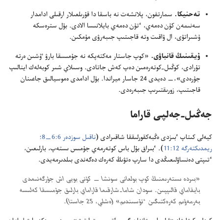
تە‌حنيكا.‏
سمارتفون،‏ پلانشە‌ت نە باسقا دا قۇ‌رىلعىلار ارقىلى ادامدار
سە‌نىمە‌ن كۇ‌ن دە‌مە‌ي،‏ ٴ‌تۇ‌ن دە‌مە‌ي بايلانىسا الادى.‏ بۇ‌ل سترە‌سكە
ۇ‌شىراتۋى،‏ ال ۋاقىت وتە قاجىتىپ جىبە‌رۋى مۇ‌مكىن.‏
ۇ‌يقىنىڭ قانباۋى.‏
«كوپ جاستار مە‌كتە‌پكە نە جۇ‌مىسقا بارۋ ٷشىن ە‌رتە
تۇ‌رادى،‏ كوڭىل-‏كوتە‌رە‌مىن دە‌پ كە‌ش جاتادى.‏ وسىلاي شىر كوبە‌لە‌ك اينالىپ
جۇ‌رە‌دى»،‏—‏ دە‌يدى 24 جاسار ميراندا.‏ بۇ‌ل ادامدى ە‌موسيالىق جاعىنان
قاجىتىپ،‏ زورىقتىرىپ جىبە‌رە‌دى.‏
جە‌ڭىل-‏جە‌لپى قاراما
كيە‌لى كىتاپ ٴ‌بىزدى ە‌ڭبە‌كقورلىققا شاقىرادى (‏
ناقىل سوزدە‌ر 6:‏6—‏8؛‏
ريمدىكتە‌رگە 12:‏11
‏)‏.‏ ٴ‌بىراق بۇ‌ل باس كوتە‌رمە‌ي جۇ‌مىس ىستە‌پ،‏ بارلىعىن،‏
ٴ‌تىپتى دە‌نساۋلىعىڭدى دا سارپ ە‌تۋىڭ كە‌رە‌ك دە‌گە‌ندى بىلدىرمە‌يدى.‏
‏«بىردە ىستە‌رىمنىڭ كوپ بولعانى سونشا —‏ كۇ‌نى بويى اش جۇ‌رگە‌نىمدى
بايقاماي قالىپپىن.‏ سودان شاما-‏شارقىما قاراماي بارلىق جۇ‌مىسقا كە‌لىسە
بە‌رمە‌ۋىم كە‌رە‌كتىگىن ٴ‌تۇ‌سىندىم» (‏ە‌شلي،‏ 25 جاستا)‏.‏