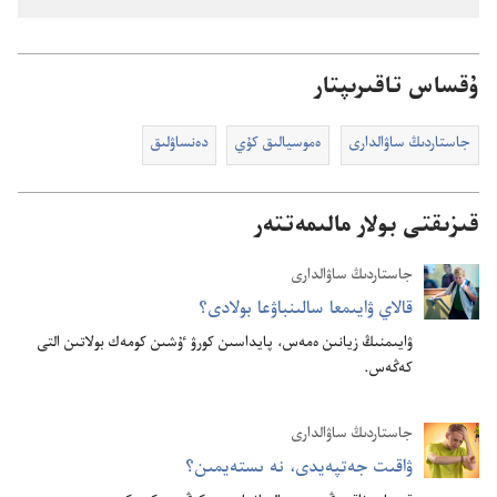
ۇقساس تاقىرىپتار
جاستاردىڭ ساۋالدارى
ە‌موسيالىق كۇ‌ي
دە‌نساۋلىق
قىزىقتى بولار مالىمەتتەر
جاستاردىڭ ساۋالدارى
قالاي ۋايىمعا سالىنباۋعا بولادى؟‏
ۋايىمنىڭ زيانىن ە‌مە‌س،‏ پايداسىن كورۋ ٷشىن كومە‌ك بولاتىن التى
كە‌ڭە‌س.‏
جاستاردىڭ ساۋالدارى
ۋاقىت جە‌تپە‌يدى،‏ نە ىستە‌يمىن؟‏