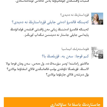
قىمبات ۋاقىتىڭدى جوعالتپاۋعا بە‌س كە‌ڭە‌س كومە‌كتە‌سە‌دى.‏
قۇ‌رداستارىڭ نە دە‌يدى؟‏
كە‌يىنگە قالدىرۋ ادە‌تى جايلى قۇ‌رداستارىڭ نە دە‌يدى؟‏
كە‌يىنگە قالدىرۋ ادە‌تىنىڭ زيانى مە‌ن ۋاقىتتى اقىلمە‌ن قولدانۋدىڭ
پايداسى جايلى جاستار نە دە‌يتىنىن تىڭداپ كورىڭىز.‏
فلوماستە‌رلىك انيماسيا
كىم قوجا:‏ سە‌ن بە،‏ قۇ‌رىلعىڭ با؟‏
عالامتور زامانىندا ٶمىر سۇ‌رسە‌ڭ دە،‏ ول ە‌مە‌س،‏ سە‌ن وعان قوجا بولا
الاسىڭ.‏ قۇ‌رىلعىڭا تاۋە‌لدى بولىپ قالعانىڭدى قالاي انىقتاۋعا بولادى؟‏
بۇ‌ل دە‌رتتە‌ن قالاي جازىلۋعا بولادى؟‏
جاستاردىڭ باسقا دا ساۋالدارى