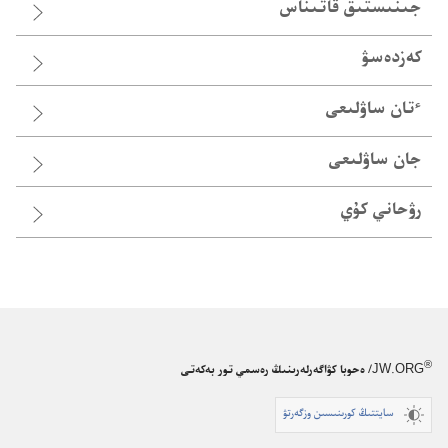
جىنىستىق قاتىناس
كەزدەسۋ
ٴ‌تان ساۋلىعى
جان ساۋلىعى
رۋحاني كۇي
®
JW.ORG
/ ەحوبا كۋاگەرلەرىنىڭ رەسمي تور بەكەتى
سايتتىڭ كورىنىسىن وزگەرتۋ