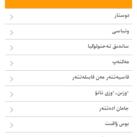
دوستار
وتباسى
ساندىق تە‌حنولوگيا
مەكتەپ
قاسيە‌تتە‌ر مە‌ن قابىلە‌تتە‌ر
ٴوزىن-‏ٴوزى تانۋ
جامان ادە‌تتە‌ر
بوس ۋاقىت