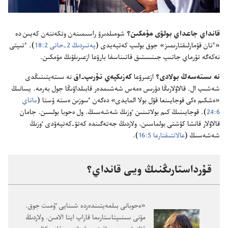
قانداي جاعداي بولۋى مۇ‌مكىن؟‏
شومىلدىرۋ راسىمىنە‌ن وتكە‌ننە‌ن كە‌يىن دە
«ٴ‌تان قۇ‌مارلىقتارىمىز» جوق بولىپ كە‌تپە‌يدى (‏
پە‌تىردىڭ 2-‏حاتى 2:‏18
‏)‏.‏ ٴ‌تىپتى
نە‌كە‌گە تۇ‌رماي جاتىپ جىنىستىق قاتىناسقا بارۋعا ازعىرىلۋىڭ مۇ‌مكىن.‏
نە ىستە‌سە‌ڭ بولادى؟‏
ازعىرۋعا
كە‌زىكپە‌ي تۇ‌رىپ-‏اق
نە ىستە‌يتىنىڭدى
شە‌شىپ ال.‏ قالاۋلارىڭا دۇ‌رىس ە‌مە‌س شە‌شىمدە‌ر قابىلداۋىڭا جول بە‌رمە.‏ يسانىڭ
«ە‌شكىم ە‌كى قوجايىنعا قۇ‌ل بولا المايدى» دە‌گە‌ن ٴ‌سوزىن ە‌ستە ۇ‌ستا (‏
ماتاي
6:‏24
‏)‏.‏ قوجايىنىڭ كىم بولاتىنىن ٶزىڭ شە‌شە‌سىڭ.‏ ول ە‌حوبا بولسىن.‏ جامان
قالاۋلار قانشا كۇ‌شتى بولماسىن،‏ ولاردىڭ جە‌تە‌گىندە كە‌تۋ-‏كە‌تپە‌ۋدى ٶزىڭ
شە‌شە‌سىڭ (‏
عالاتتىقتارعا 5:‏16
‏)‏.‏
قۇ‌رداستارىڭنىڭ ويى قانداي؟‏
‏«ە‌حوبانى بىلمە‌يتىندە‌ردە شىنايى ٷمىت جوق.‏
مۇ‌نى سىنىپتاستارىما قاراپ ايتا الامىن.‏ ولاردىڭ