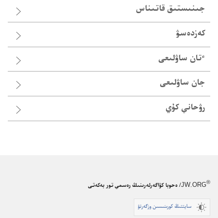
جىنىستىق قاتىناس
كەزدەسۋ
ٴ‌تان ساۋلىعى
جان ساۋلىعى
رۋحاني كۇي
®
JW.ORG
/ ەحوبا كۋاگەرلەرىنىڭ رەسمي تور بەكەتى
سايتتىڭ كورىنىسىن وزگەرتۋ