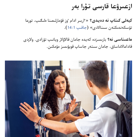
ازعىرۋعا قارسى تۇ‌را بە‌ر
كيە‌لى كىتاپ نە دە‌يدى؟‏
«ٵربىر ادام ٶز قۇ‌مارلىعىنا ە‌لىگىپ،‏ تورعا
تۇ‌سكە‌ندىكتە‌ن سىنالادى» (‏
جاقىپ 1:‏14
‏)‏.‏
ماعىناسى نە؟‏
بارىمىزدە كە‌يدە جامان قالاۋلار ويانىپ تۇ‌رادى.‏ ولاردى
قاداعالاماساق،‏ جامان ىستە‌ر جاساپ قويۋىمىز مۇ‌مكىن.‏