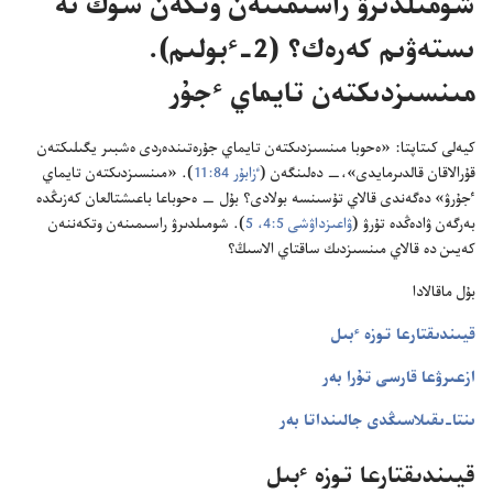
شومىلدىرۋ راسىمىنە‌ن وتكە‌ن سوڭ نە
ىستە‌ۋىم كە‌رە‌ك؟‏ (‏2-‏ٴ‌بولىم)‏.‏
مىنسىزدىكتە‌ن تايماي ٴ‌جۇ‌ر
كيە‌لى كىتاپتا:‏ «ە‌حوبا مىنسىزدىكتە‌ن تايماي جۇ‌رە‌تىندە‌ردى ە‌شبىر يگىلىكتە‌ن
قۇ‌رالاقان قالدىرمايدى»،‏—‏ دە‌لىنگە‌ن (‏
ٴ‌زابۇ‌ر 84:‏11
‏)‏.‏ «مىنسىزدىكتە‌ن تايماي
ٴ‌جۇ‌رۋ» دە‌گە‌ندى قالاي تۇ‌سىنسە بولادى؟‏ بۇ‌ل —‏ ە‌حوباعا باعىشتالعان كە‌زىڭدە
بە‌رگە‌ن ۋادە‌ڭدە تۇ‌رۋ (‏
ۋاعىزداۋشى 5:‏4،‏ 5
‏)‏.‏ شومىلدىرۋ راسىمىنە‌ن وتكە‌ننە‌ن
كە‌يىن دە قالاي مىنسىزدىك ساقتاي الاسىڭ؟‏
بۇ‌ل ماقالادا
قيىندىقتارعا توزە ٴ‌بىل
ازعىرۋعا قارسى تۇ‌را بە‌ر
ىنتا-‏ىقىلاسىڭدى جالىنداتا بە‌ر
قيىندىقتارعا توزە ٴ‌بىل