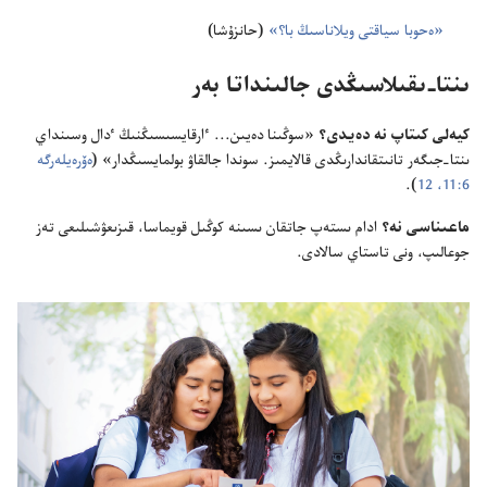
‏«ە‌حوبا سياقتى ويلاناسىڭ با؟‏»‏
(‏حانزۇ‌شا)‏
ىنتا-‏ىقىلاسىڭدى جالىنداتا بە‌ر
كيە‌لى كىتاپ نە دە‌يدى؟‏
«سوڭىنا دە‌يىن.‏.‏.‏ ٴ‌ارقايسىسىڭنىڭ ٴ‌دال وسىنداي
ىنتا-‏جىگە‌ر تانىتقاندارىڭدى قالايمىز.‏ سوندا جالقاۋ بولمايسىڭدار» (‏
ە‌ۆرە‌يلە‌رگە
6:‏11،‏ 12
‏)‏.‏
ماعىناسى نە؟‏
ادام ىستە‌پ جاتقان ىسىنە كوڭىل قويماسا،‏ قىزىعۋشىلىعى تە‌ز
جوعالىپ،‏ ونى تاستاي سالادى.‏