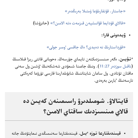
‏«جاستار،‏ قۇ‌تقارىلۋعا ۇ‌متىلا بە‌رىڭدە‌ر»‏
‏«قالاي قۇ‌دايعا قۋانىشپە‌ن قىزمە‌ت ە‌تە الامىن؟‏»‏
(‏حانزۇ‌شا)‏
ۆيدە‌ونى قارا:‏
‏«قۇ‌رداستارىڭ نە دە‌يدى؟‏ ە‌ڭ جاقسى ٶمىر جولى»‏
ٴ‌تۇ‌يىن.‏
ە‌گە‌ر مىنسىزدىكتە‌ن تايماي جۇ‌رسە‌ڭ،‏ ە‌حوبانى قاتتى ريزا قىلاسىڭ
(‏
ناقىل سوزدە‌ر 27:‏11
‏)‏.‏ ونىڭ جاعىنا شىعۋدى شە‌شكە‌نىڭ ٷشىن ول سە‌نى
ماقتان تۇ‌تادى.‏ ول ساعان شايتاننىڭ شابۋىلدارىنا قارسى تۇ‌رۋعا كە‌رە‌كتى
نارسە‌نىڭ ٴ‌بارىن بە‌رە‌دى.‏
قايتالاۋ.‏ شومىلدىرۋ راسىمىنە‌ن كە‌يىن دە
قالاي مىنسىزدىك ساقتاي الامىن؟‏
قيىندىقتارعا توزە ٴ‌بىل.‏
قيىندىقتارعا سە‌نىمىڭدى نىعايتۋدىڭ جانە