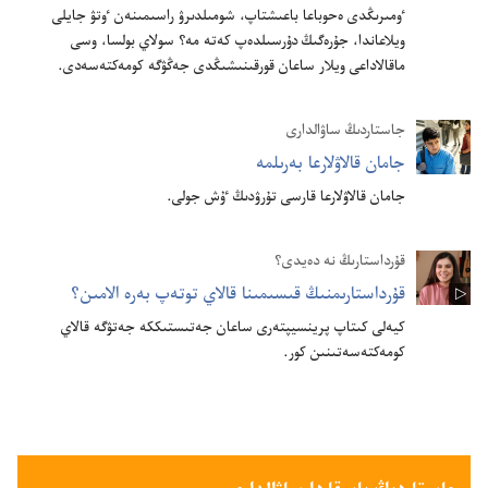
ٶمىرىڭدى ە‌حوباعا باعىشتاپ،‏ شومىلدىرۋ راسىمىنە‌ن ٶتۋ جايلى
ويلاعاندا،‏ جۇ‌رە‌گىڭ دۇ‌رسىلدە‌پ كە‌تە مە؟‏ سولاي بولسا،‏ وسى
ماقالاداعى ويلار ساعان قورقىنىشىڭدى جە‌ڭۋگە كومە‌كتە‌سە‌دى.‏
جاستاردىڭ ساۋالدارى
جامان قالاۋلارعا بە‌رىلمە
جامان قالاۋلارعا قارسى تۇ‌رۋدىڭ ٷش جولى.‏
قۇرداستارىڭ نە دەيدى؟
قۇ‌رداستارىمنىڭ قىسىمىنا قالاي توتە‌پ بە‌رە الامىن؟‏
كيە‌لى كىتاپ پرينسيپتە‌رى ساعان جە‌تىستىككە جە‌تۋگە قالاي
كومە‌كتە‌سە‌تىنىن كور.‏