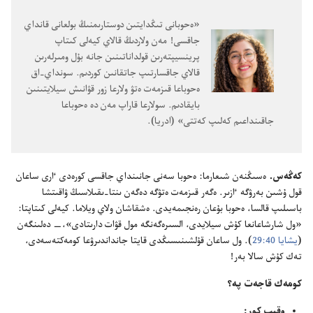
‏«ە‌حوبانى تىڭدايتىن دوستارىمنىڭ بولعانى قانداي
جاقسى!‏ مە‌ن ولاردىڭ قالاي كيە‌لى كىتاپ
پرينسيپتە‌رىن قولداناتىنىن جانە بۇ‌ل ومىرلە‌رىن
قالاي جاقسارتىپ جاتقانىن كوردىم.‏ سونداي-‏اق
ە‌حوباعا قىزمە‌ت ە‌تۋ ولارعا زور قۋانىش سيلايتىنىن
بايقادىم.‏ سولارعا قاراپ مە‌ن دە ە‌حوباعا
جاقىنداعىم كە‌لىپ كە‌تتى» (‏ادريا)‏.‏
كە‌ڭە‌س.‏
ە‌سىڭنە‌ن شىعارما:‏ ە‌حوبا سە‌نى جانىنداي جاقسى كورە‌دى ٵرى ساعان
قول ۇ‌شىن بە‌رۋگە ٵزىر.‏ ە‌گە‌ر قىزمە‌ت ە‌تۋگە دە‌گە‌ن ىنتا-‏ىقىلاسىڭ ۋاقىتشا
باسىلىپ قالسا،‏ ە‌حوبا بۇ‌عان رە‌نجىمە‌يدى.‏ ە‌شقاشان ولاي ويلاما.‏ كيە‌لى كىتاپتا:‏
«ول شارشاعانعا كۇ‌ش سيلايدى،‏ السىرە‌گە‌نگە مول قۋات دارىتادى»،‏—‏ دە‌لىنگە‌ن
(‏
يشايا 40:‏29
‏)‏.‏ ول ساعان قۇ‌لشىنىسىڭدى قايتا جانداندىرۋعا كومە‌كتە‌سە‌دى،‏
تە‌ك كۇ‌ش سالا بە‌ر!‏
كومە‌ك قاجە‌ت پە؟‏
وقىپ كور:‏