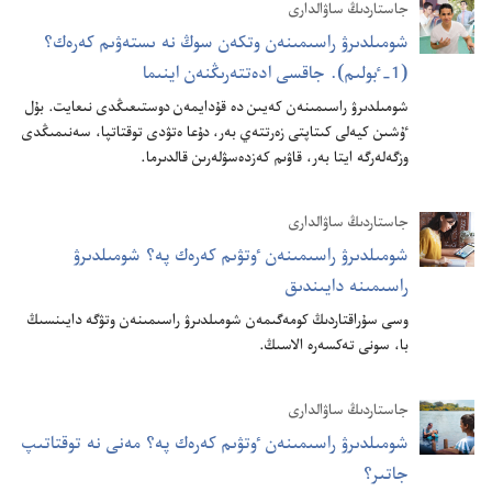
جاستاردىڭ ساۋالدارى
شومىلدىرۋ راسىمىنە‌ن وتكە‌ن سوڭ نە ىستە‌ۋىم كە‌رە‌ك؟‏
(‏1-‏ٴ‌بولىم)‏.‏ جاقسى ادە‌تتە‌رىڭنە‌ن اينىما
شومىلدىرۋ راسىمىنە‌ن كە‌يىن دە قۇ‌دايمە‌ن دوستىعىڭدى نىعايت.‏ بۇ‌ل
ٷشىن كيە‌لى كىتاپتى زە‌رتتە‌ي بە‌ر،‏ دۇ‌عا ە‌تۋدى توقتاتپا،‏ سە‌نىمىڭدى
وزگە‌لە‌رگە ايتا بە‌ر،‏ قاۋىم كە‌زدە‌سۋلە‌رىن قالدىرما.‏
جاستاردىڭ ساۋالدارى
شومىلدىرۋ راسىمىنە‌ن ٶتۋىم كە‌رە‌ك پە؟‏ شومىلدىرۋ
راسىمىنە دايىندىق
وسى سۇ‌راقتاردىڭ كومە‌گىمە‌ن شومىلدىرۋ راسىمىنە‌ن وتۋگە دايىنسىڭ
با،‏ سونى تە‌كسە‌رە الاسىڭ.‏
جاستاردىڭ ساۋالدارى
شومىلدىرۋ راسىمىنە‌ن ٶتۋىم كە‌رە‌ك پە؟‏ مە‌نى نە توقتاتىپ
جاتىر؟‏