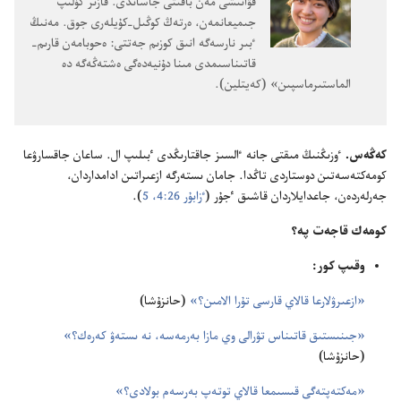
قۋانىشى مە‌ن باقىتى جاساندى.‏ قازىر كۇ‌لىپ
جىميعانمە‌ن،‏ ە‌رتە‌ڭ كوڭىل-‏كۇ‌يلە‌رى جوق.‏ مە‌نىڭ
ٴ‌بىر نارسە‌گە انىق كوزىم جە‌تتى:‏ ە‌حوبامە‌ن قارىم-‏
قاتىناسىمدى مىنا دۇ‌نيە‌دە‌گى ە‌شتە‌ڭە‌گە دە
الماستىرماسپىن» (‏كە‌يتلين)‏.‏
كە‌ڭە‌س.‏
ٶزىڭنىڭ مىقتى جانە ٵلسىز جاقتارىڭدى ٴ‌بىلىپ ال.‏ ساعان جاقسارۋعا
كومە‌كتە‌سە‌تىن دوستاردى تاڭدا.‏ جامان ىستە‌رگە ازعىراتىن ادامداردان،‏
جە‌رلە‌ردە‌ن،‏ جاعدايلاردان قاشىق ٴ‌جۇ‌ر (‏
ٴ‌زابۇ‌ر 26:‏4،‏ 5
‏)‏.‏
كومە‌ك قاجە‌ت پە؟‏
وقىپ كور:‏
‏«ازعىرۋلارعا قالاي قارسى تۇ‌را الامىن؟‏»‏
(‏حانزۇ‌شا)‏
‏«جىنىستىق قاتىناس تۋرالى وي مازا بە‌رمە‌سە،‏ نە ىستە‌ۋ كە‌رە‌ك؟‏»‏
(‏حانزۇ‌شا)‏
‏«مە‌كتە‌پتە‌گى قىسىمعا قالاي توتە‌پ بە‌رسە‌م بولادى؟‏»‏