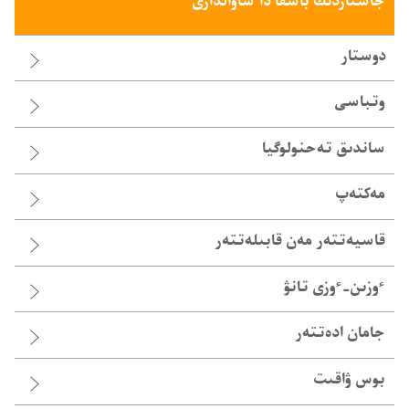
جاستاردىڭ باسقا دا ساۋالدارى
دوستار
وتباسى
ساندىق تە‌حنولوگيا
مەكتەپ
قاسيە‌تتە‌ر مە‌ن قابىلە‌تتە‌ر
ٴوزىن-‏ٴوزى تانۋ
جامان ادە‌تتە‌ر
بوس ۋاقىت