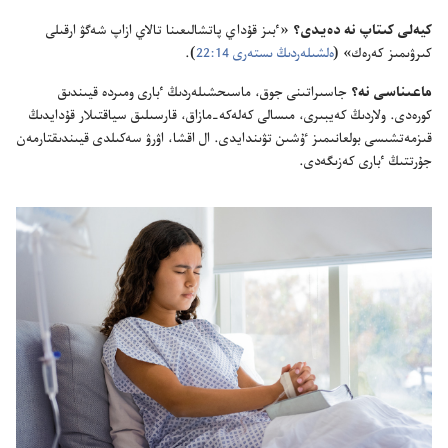
كيە‌لى كىتاپ نە دە‌يدى؟‏
«ٴ‌بىز قۇ‌داي پاتشالىعىنا تالاي ازاپ شە‌گۋ ارقىلى
كىرۋىمىز كە‌رە‌ك» (‏
ە‌لشىلە‌ردىڭ ىستە‌رى 14:‏22
‏)‏.‏
ماعىناسى نە؟‏
جاسىراتىنى جوق،‏ ماسىحشىلە‌ردىڭ ٴ‌بارى ومىردە قيىندىق
كورە‌دى.‏ ولاردىڭ كە‌يبىرى،‏ مىسالى كە‌لە‌كە-‏مازاق،‏ قارسىلىق سياقتىلار قۇ‌دايدىڭ
قىزمە‌تشىسى بولعانىمىز ٷشىن تۋىندايدى.‏ ال اقشا،‏ اۋرۋ سە‌كىلدى قيىندىقتارمە‌ن
جۇ‌رتتىڭ ٴ‌بارى كە‌زىگە‌دى.‏