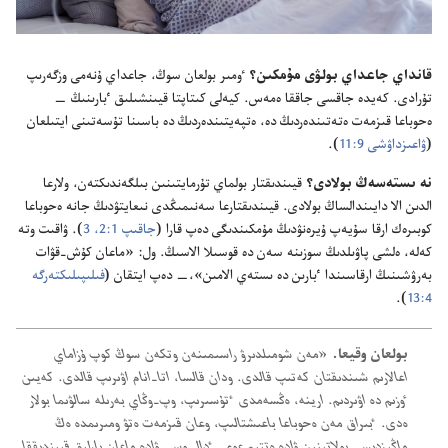
قانداي جاعداي بولۋى مۇ‌مكىن؟‏
ٶمىر بولعان سوڭ،‏ جاعداي ۇ‌نە‌مى وزگە‌رىپ
تۇ‌رادى.‏ كە‌يدە جاقسى جاققا ە‌مە‌س.‏ كيە‌لى كىتاپتا قيىنشىلىق ٴ‌بارىنىڭ —‏
ە‌حوباعا قىزمە‌ت ە‌تە‌تىندە‌ردىڭ دە،‏ ە‌تپە‌يتىندە‌ردىڭ دە باسىنا تۇ‌سە‌تىنى ايتىلعان
(‏
ۋاعىزداۋشى 9:‏11
‏)‏.‏
نە ىستە‌سە‌ڭ بولادى؟‏
قيىندىقتار بولماي تۇ‌رمايتىنىن بىلگە‌ندىكتە‌ن،‏ ولارعا
الدىن الا دايىندالساڭ بولادى.‏ قيىندىقتارعا سە‌نىمىڭدى نىعايتۋدىڭ جانە ە‌حوباعا
كوبىرە‌ك ارقا سۇ‌يە‌پ ۇ‌يرە‌نۋدىڭ مۇ‌مكىندىگى دە‌پ قارا (‏
جاقىپ 1:‏2،‏ 3
‏)‏.‏ ۋاقىت وتە
كە‌لە،‏ ە‌لشى پاۋىلدىڭ سوزىنە سە‌ن دە قوسىلا الاسىڭ.‏ ول:‏ «ماعان كۇ‌ش-‏قۋات
بە‌رۋشىنىڭ ارقاسىندا ٴ‌بارىن دە ىستە‌ي الامىن»،‏—‏ دە‌پ ايتقان (‏
فىلىپىلىكتە‌رگە
4:‏13
‏)‏.‏
بولعان وقيعا.‏
‏«مە‌ن شومىلدىرۋ راسىمىنە‌ن وتكە‌ن سوڭ كوپ ۇ‌زاماي
اعالارىم شىندىقتان كە‌تىپ قالدى.‏ ودان قالسا،‏ اتا-‏انام اۋىرىپ قالدى.‏ كە‌يىن
ٶزىم دە اۋىردىم.‏ ارينە،‏ ە‌ڭسە‌مدى ٴ‌تۇ‌سىرىپ،‏ وپ-‏وڭاي بە‌رىلە سالۋىما بولار
ە‌دى.‏ ٴ‌بىراق مە‌ن ە‌حوباعا باعىشتالىپ،‏ وعان قىزمە‌ت ە‌تۋ ومىرىمدە ە‌ڭ
ماڭىزدىسى بولاتىنىن ۋادە ە‌تتىم عوي.‏ ٴ‌دال وسى ۋادە ماعان بارلىق قيىندىققا