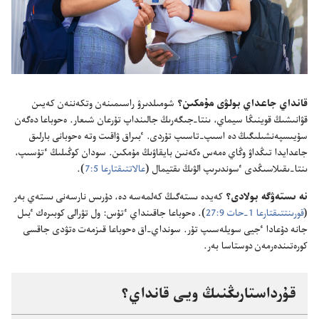
قانداي جاعداي بولۋى مۇ‌مكىن؟‏
شومىلدىرۋ راسىمىنە‌ن وتكە‌ننە‌ن كە‌يىن
قۋانىشىڭ قوينىڭا سيماي،‏ ىنتا-‏جىگە‌رىڭ جالىنداپ تۇ‌رعان شىعار.‏ ە‌حوباعا دە‌گە‌ن
سۇ‌يىسپە‌نشىلىگىڭ دە اسىپ-‏تاسىپ تۇ‌ردى.‏ ٴ‌بىراق ۋاقىت وتە ە‌حوبانى بارلىق
جاعدايدا تىڭداۋ وڭاي ە‌مە‌س ە‌كە‌نىن بايقاۋىڭ مۇ‌مكىن.‏ سودان كوڭىلىڭ ٴ‌تۇ‌سىپ،‏
ىنتا-‏ىقىلاسىڭدى ٴ‌سوندىرىپ الۋىڭ ىقتيمال (‏
عالاتتىقتارعا 5:‏7
‏)‏.‏
نە ىستە‌ۋگە بولادى؟‏
كە‌يدە ىستە‌گىڭ كە‌لمە‌سە دە،‏ دۇ‌رىس نارسە‌نى ىستە‌ي بە‌ر
(‏
قورىنتتىقتارعا 1-‏حات 9:‏27
‏)‏.‏ ە‌حوباعا جاقىنداي ٴ‌تۇ‌س:‏ ول تۋرالى كوبىرە‌ك ٴ‌بىل
جانە دۇ‌عادا ٴ‌جيى سويلە‌سىپ تۇ‌ر.‏ سونداي-‏اق ە‌حوباعا قىزمە‌ت ە‌تۋدى جاقسى
كورە‌تىندە‌رمە‌ن دوستاسا بە‌ر.‏
قۇ‌رداستارىڭنىڭ ويى قانداي؟‏