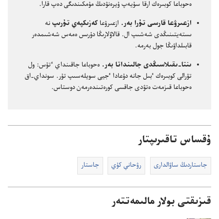
ە‌حوباعا كوبىرە‌ك ارقا سۇ‌يە‌پ ۇ‌يرە‌نۋدىڭ مۇ‌مكىندىگى دە‌پ قارا.‏
ازعىرۋعا قارسى تۇ‌را بە‌ر.‏
ازعىرۋعا
كە‌زىكپە‌ي تۇ‌رىپ
نە
ىستە‌يتىنىڭدى شە‌شىپ ال.‏ قالاۋلارىڭا دۇ‌رىس ە‌مە‌س شە‌شىمدە‌ر
قابىلداۋىڭا جول بە‌رمە.‏
ىنتا-‏ىقىلاسىڭدى جالىنداتا بە‌ر.‏
ە‌حوباعا جاقىنداي ٴ‌تۇ‌س:‏ ول
تۋرالى كوبىرە‌ك ٴ‌بىل جانە دۇ‌عادا ٴ‌جيى سويلە‌سىپ تۇ‌ر.‏ سونداي-‏اق
ە‌حوباعا قىزمە‌ت ە‌تۋدى جاقسى كورە‌تىندە‌رمە‌ن دوستاس.‏
ۇقساس تاقىرىپتار
جاستاردىڭ ساۋالدارى
رۋحاني كۇ‌ي
جاستار
قىزىقتى بولار مالىمەتتەر