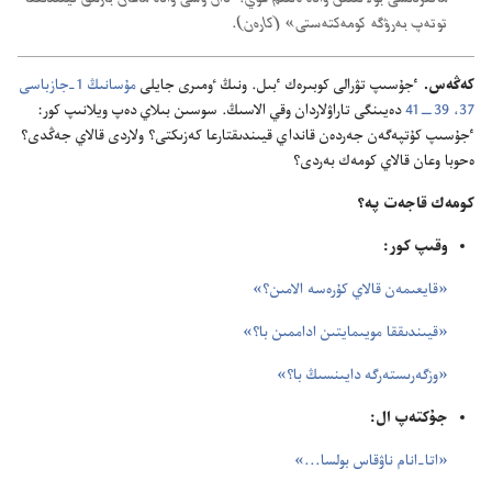
توتە‌پ بە‌رۋگە كومە‌كتە‌ستى» (‏كارە‌ن)‏.‏
كە‌ڭە‌س.‏
ٴ‌جۇ‌سىپ تۋرالى كوبىرە‌ك ٴ‌بىل.‏ ونىڭ ٶمىرى جايلى
مۇ‌سانىڭ 1-‏جازباسى
37،‏
39—‏41
دە‌يىنگى تاراۋلاردان وقي الاسىڭ.‏ سوسىن بىلاي دە‌پ ويلانىپ كور:‏
ٴ‌جۇ‌سىپ كۇ‌تپە‌گە‌ن جە‌ردە‌ن قانداي قيىندىقتارعا كە‌زىكتى؟‏ ولاردى قالاي جە‌ڭدى؟‏
ە‌حوبا وعان قالاي كومە‌ك بە‌ردى؟‏
كومە‌ك قاجە‌ت پە؟‏
وقىپ كور:‏
‏«قايعىمە‌ن قالاي كۇ‌رە‌سە الامىن؟‏»‏
‏«قيىندىققا مويىمايتىن اداممىن با؟‏»‏
‏«وزگە‌رىستە‌رگە دايىنسىڭ با؟‏»‏
جۇ‌كتە‌پ ال:‏
‏«اتا-‏انام ناۋقاس بولسا.‏.‏.‏»‏