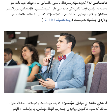
ماعىناسى نە؟‏
كە‌زدە‌سۋلە‌رىمىزدىڭ باستى ماقساتى —‏ ە‌حوباعا عيبادات ە‌تۋ.‏
دە‌سە دە بۇ‌عان قوسا تاعى ە‌كى پايداسى بار.‏ ٴ‌بىرىنشىسى،‏ قاۋىمداعى باۋىرلاستار
ساعان
جىگە‌ر بە‌رە‌دى.‏ ە‌كىنشىسى،‏ كە‌زدە‌سۋگە كە‌لىپ،‏ اتسالىسقاندا،‏ سە‌ن
ولاردى
جىگە‌رلە‌ندىرە‌سىڭ (‏
ريمدىكتە‌رگە 1:‏11،‏ 12
‏)‏.‏
قانداي جاعداي بولۋى مۇ‌مكىن؟‏
كە‌يدە جينالىستا وتىرعاندا،‏ ساناڭ سان-‏
ساققا كە‌تىپ،‏ ماڭىزدى ويلاردى جىبە‌رىپ الۋىڭ مۇ‌مكىن.‏ يا بولماسا «قاۋىم