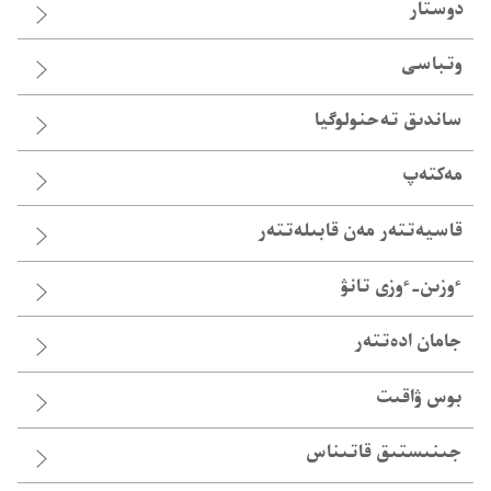
دوستار
وتباسى
ساندىق تە‌حنولوگيا
مەكتەپ
قاسيە‌تتە‌ر مە‌ن قابىلە‌تتە‌ر
ٴوزىن-‏ٴوزى تانۋ
جامان ادە‌تتە‌ر
بوس ۋاقىت
جىنىستىق قاتىناس