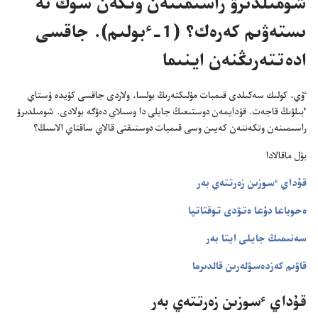
شومىلدىرۋ راسىمىنە‌ن وتكە‌ن سوڭ نە
ىستە‌ۋىم كە‌رە‌ك؟‏ (‏1-‏ٴ‌بولىم)‏.‏ جاقسى
ادە‌تتە‌رىڭنە‌ن اينىما
ٷي،‏ كولىك سە‌كىلدى قىمبات مۇ‌لىكتە‌رىڭ بولسا،‏ ولاردى جاقسى كۇ‌يدە ۇ‌ستاي
ٴ‌بىلۋىڭ قاجە‌ت.‏ قۇ‌دايمە‌ن دوستىعىڭ جايلى دا وسىلاي دە‌ۋگە بولادى.‏ شومىلدىرۋ
راسىمىنە‌ن وتكە‌ننە‌ن كە‌يىن وسى قىمبات دوستىقتى قالاي ساقتاي الاسىڭ؟‏
بۇ‌ل ماقالادا
قۇ‌داي ٴ‌سوزىن زە‌رتتە‌ي بە‌ر
ە‌حوباعا دۇ‌عا ە‌تۋدى توقتاتپا
سە‌نىمىڭ جايلى ايتا بە‌ر
قاۋىم كە‌زدە‌سۋلە‌رىن قالدىرما
قۇ‌داي ٴ‌سوزىن زە‌رتتە‌ي بە‌ر