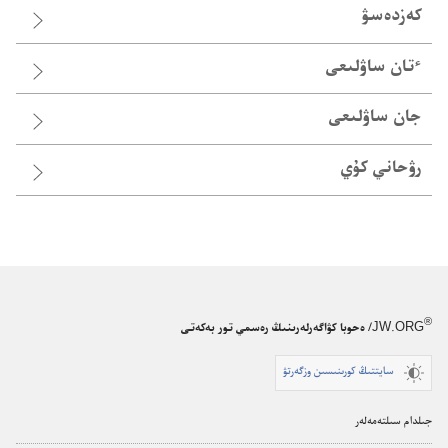
كەزدەسۋ
ٴ‌تان ساۋلىعى
جان ساۋلىعى
رۋحاني كۇي
®
JW.ORG
/ ەحوبا كۋاگەرلەرىنىڭ رەسمي تور بەكەتى
سايتتىڭ كورىنىسىن وزگەرتۋ
جىلدام سىلتەمەلەر