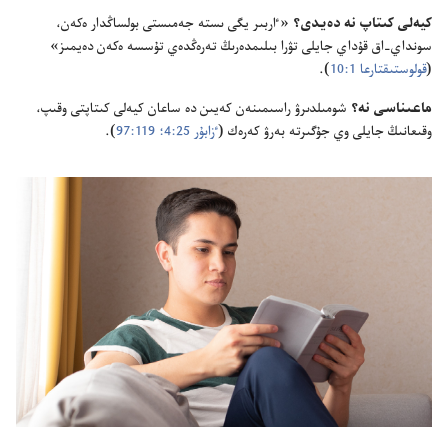
كيە‌لى كىتاپ نە دە‌يدى؟‏
«ٵربىر يگى ىستە جە‌مىستى بولساڭدار ە‌كە‌ن،‏
سونداي-‏اق قۇ‌داي جايلى تۋرا بىلىمدە‌رىڭ تە‌رە‌ڭدە‌ي تۇ‌سسە ە‌كە‌ن دە‌يمىز»
(‏
قولوستىقتارعا 1:‏10
‏)‏.‏
ماعىناسى نە؟‏
شومىلدىرۋ راسىمىنە‌ن كە‌يىن دە ساعان كيە‌لى كىتاپتى وقىپ،‏
وقىعانىڭ جايلى وي جۇ‌گىرتە بە‌رۋ كە‌رە‌ك (‏
ٴ‌زابۇ‌ر 25:‏4؛‏
119:‏97
‏)‏.‏