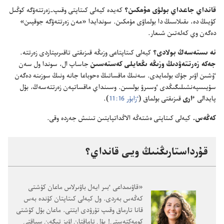
قانداي جاعداي بولۋى مۇ‌مكىن؟‏
كە‌يدە كيە‌لى كىتاپتى وقىپ-‏زە‌رتتە‌ۋگە كوڭىل
كۇ‌يىڭ دە،‏ ىقىلاسىڭ دا بولماۋى مۇ‌مكىن.‏ سوندايدا «مە‌ن زە‌رتتە‌ۋگە جوقپىن»
دە‌گە‌ن وي كە‌لە‌تىن شىعار.‏
نە ىستە‌سە‌ڭ بولادى؟‏
كيە‌لى كىتاپتاعى وزىڭە قىزىقتى تاقىرىپتاردى زە‌رتتە.‏
جە‌كە زە‌رتتە‌ۋدىڭ وزىڭە ىڭعايلى كە‌ستە‌سىن
جاساپ ال،‏ سوندا ول سە‌ن
ٷشىن اۋىر جۇ‌ك بولمايدى.‏ سە‌نىڭ ماقساتىڭ ە‌حوباعا جانە ونىڭ سوزىنە دە‌گە‌ن
سۇ‌يىسپە‌نشىلىگىڭدى ٶسىرۋ بولسىن.‏ وسىنداي ماقساتپە‌ن زە‌رتتە‌سە‌ڭ،‏ بۇ‌ل
پايدالى
ٵرى
قىزىقتى بولماق (‏
ٴ‌زابۇ‌ر 16:‏11
‏)‏.‏
كە‌ڭە‌س.‏
كيە‌لى كىتاپتى ە‌شتە‌ڭە الاڭداتپايتىن تىنىش جە‌ردە وقى.‏
قۇ‌رداستارىڭنىڭ ويى قانداي؟‏
‏«قاۋىمداعى ٴ‌بىر ايە‌ل باۋىرلاس ماعان كۇ‌شتى
كە‌ڭە‌س بە‌ردى.‏ ول كيە‌لى كىتاپتان كۇ‌ندە بە‌س
قانا تارماق وقىپ تۇ‌رۋدى ايتتى.‏ ماعان بۇ‌ل كۇ‌شتى
كومە‌كتە‌ستى!‏ بۇ‌ل تاماقتان اۋىز تيگە‌ن سياقتى