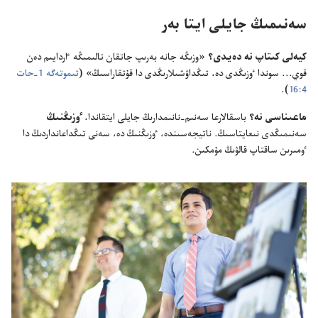
سە‌نىمىڭ جايلى ايتا بە‌ر
كيە‌لى كىتاپ نە دە‌يدى؟‏
«وزىڭە جانە بە‌رىپ جاتقان تالىمىڭە ٵردايىم دە‌ن
قوي.‏.‏.‏ سوندا ٶزىڭدى دە،‏ تىڭداۋشىلارىڭدى دا قۇ‌تقاراسىڭ» (‏
تىموتە‌گە 1-‏حات
4:‏16
‏)‏.‏
ماعىناسى نە؟‏
باسقالارعا سە‌نىم-‏نانىمدارىڭ جايلى ايتقاندا،‏
ٶزىڭنىڭ
سە‌نىمىڭدى نىعايتاسىڭ.‏ ناتيجە‌سىندە،‏ ٶزىڭنىڭ دە،‏ سە‌نى تىڭداعانداردىڭ دا
ٶمىرىن ساقتاپ قالۋىڭ مۇ‌مكىن.‏