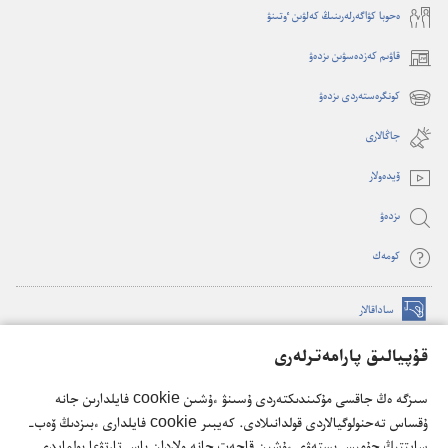
ە‌حوبا كۋاگە‌رلە‌رىنىڭ كە‌لۋىن ٶتىنۋ
قاۋىم كەزدەسۋىن ىزدەۋ
(opens
new
كونگرەستەردى ىزدەۋ
(opens
window)
new
جاڭالارى
window)
ۆيدە‌ولار
ىزدە‌ۋ
كومە‌ك
ساداقالار
(opens
new
قۇپيالىق پارامەترلەرى
window)
كۇزەت مۇناراسىنىڭ تورداعى كىتاپحاناسى
(opens
سىزگە ەڭ جاقسى مۇكىندىكتەردى ۇسىنۋ ءۇشىن cookie فايلدارىن جانە
new
®
JW Hub
ۇقساس تەحنولوگيالاردى قولدانىلادى. كەيبىر cookie فايلدارى ءبىزدىڭ ۆەب-
window)
(opens