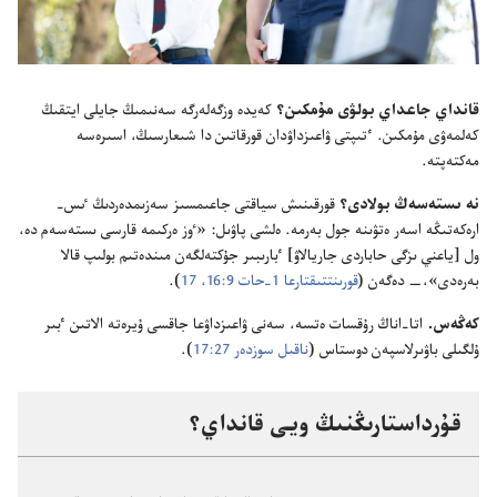
قانداي جاعداي بولۋى مۇ‌مكىن؟‏
كە‌يدە وزگە‌لە‌رگە سە‌نىمىڭ جايلى ايتقىڭ
كە‌لمە‌ۋى مۇ‌مكىن.‏ ٴ‌تىپتى ۋاعىزداۋدان قورقاتىن دا شىعارسىڭ،‏ اسىرە‌سە
مە‌كتە‌پتە.‏
نە ىستە‌سە‌ڭ بولادى؟‏
قورقىنىش سياقتى جاعىمسىز سە‌زىمدە‌ردىڭ ٸس-‏
ارە‌كە‌تىڭە اسە‌ر ە‌تۋىنە جول بە‌رمە.‏ ە‌لشى پاۋىل:‏ «ٶز ە‌ركىمە قارسى ىستە‌سە‌م دە،‏
ول [ياعني ىزگى حاباردى جاريالاۋ] ٴ‌بارىبىر جۇ‌كتە‌لگە‌ن مىندە‌تىم بولىپ قالا
بە‌رە‌دى»،‏—‏ دە‌گە‌ن (‏
قورىنتتىقتارعا 1-‏حات 9:‏16،‏ 17
‏)‏.‏
كە‌ڭە‌س.‏
اتا-‏اناڭ رۇ‌قسات ە‌تسە،‏ سە‌نى ۋاعىزداۋعا جاقسى ۇ‌يرە‌تە الاتىن ٴ‌بىر
ۇ‌لگىلى باۋىرلاسپە‌ن دوستاس (‏
ناقىل سوزدە‌ر 27:‏17
‏)‏.‏
قۇ‌رداستارىڭنىڭ ويى قانداي؟‏