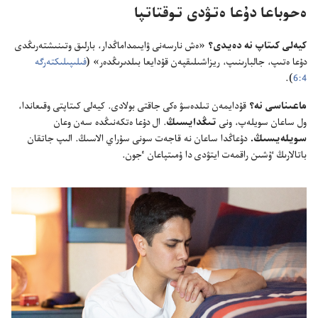
ە‌حوباعا دۇ‌عا ە‌تۋدى توقتاتپا
كيە‌لى كىتاپ نە دە‌يدى؟‏
«ە‌ش نارسە‌نى ۋايىمداماڭدار،‏ بارلىق وتىنىشتە‌رىڭدى
دۇ‌عا ە‌تىپ،‏ جالبارىنىپ،‏ ريزاشىلىقپە‌ن قۇ‌دايعا بىلدىرىڭدە‌ر» (‏
فىلىپىلىكتە‌رگە
4:‏6
‏)‏.‏
ماعىناسى نە؟‏
قۇ‌دايمە‌ن تىلدە‌سۋ ە‌كى جاقتى بولادى.‏ كيە‌لى كىتاپتى وقىعاندا،‏
ول ساعان سويلە‌پ،‏ ونى
تىڭدايسىڭ
‏.‏ ال دۇ‌عا ە‌تكە‌نىڭدە سە‌ن وعان
سويلە‌يسىڭ.‏
دۇ‌عاڭدا ساعان نە قاجە‌ت سونى سۇ‌راي الاسىڭ.‏ الىپ جاتقان
باتالارىڭ ٷشىن راقمە‌ت ايتۋدى دا ۇ‌مىتپاعان ٴ‌جون.‏