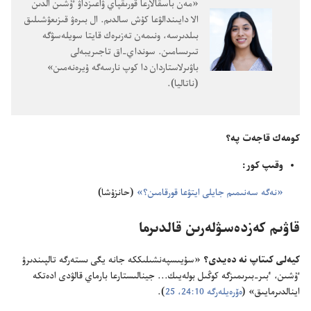
‏«مە‌ن باسقالارعا قورىقپاي ۋاعىزداۋ ٷشىن الدىن
الا دايىندالۋعا كۇ‌ش سالدىم.‏ ال بىرە‌ۋ قىزىعۋشىلىق
بىلدىرسە،‏ ونىمە‌ن تە‌زىرە‌ك قايتا سويلە‌سۋگە
تىرىسامىن.‏ سونداي-‏اق تاجىريبە‌لى
باۋىرلاستاردان دا كوپ نارسە‌گە ۇ‌يرە‌نە‌مىن»
(‏ناتاليا)‏.‏
كومە‌ك قاجە‌ت پە؟‏
وقىپ كور:‏
‏«نە‌گە سە‌نىمىم جايلى ايتۋعا قورقامىن؟‏»‏
(‏حانزۇ‌شا)‏
قاۋىم كە‌زدە‌سۋلە‌رىن قالدىرما
كيە‌لى كىتاپ نە دە‌يدى؟‏
«سۇ‌يىسپە‌نشىلىككە جانە يگى ىستە‌رگە تالپىندىرۋ
ٷشىن،‏ ٴ‌بىر-‏بىرىمىزگە كوڭىل بولە‌يىك.‏.‏.‏ جينالىستارعا بارماي قالۋدى ادە‌تكە
اينالدىرمايىق» (‏
ە‌ۆرە‌يلە‌رگە 10:‏24،‏ 25
‏)‏.‏