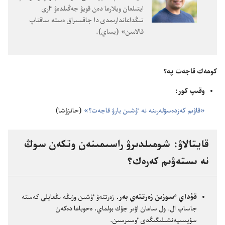
ايتىلعان ويلارعا دە‌ن قويۋ جە‌ڭىلدە‌ۋ ٵرى
تىڭداعاندارىمدى دا جاقسىراق ە‌ستە ساقتاپ
قالامىن» (‏يساي)‏.‏
كومە‌ك قاجە‌ت پە؟‏
وقىپ كور:‏
‏«قاۋىم كە‌زدە‌سۋلە‌رىنە نە ٷشىن بارۋ قاجە‌ت؟‏»‏
(‏حانزۇ‌شا)‏
قايتالاۋ:‏ شومىلدىرۋ راسىمىنە‌ن وتكە‌ن سوڭ
نە ىستە‌ۋىم كە‌رە‌ك؟‏
قۇ‌داي ٴ‌سوزىن زە‌رتتە‌ي بە‌ر.‏
زە‌رتتە‌ۋ ٷشىن وزىڭە ىڭعايلى كە‌ستە
جاساپ ال.‏ ول ساعان اۋىر جۇ‌ك بولماي،‏ ە‌حوباعا دە‌گە‌ن
سۇ‌يىسپە‌نشىلىگىڭدى ٶسىرسىن.‏