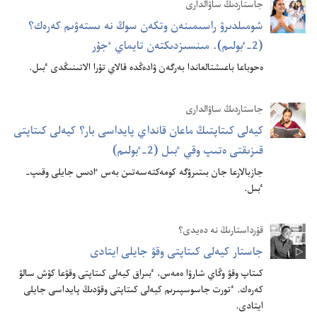
جاستاردىڭ ساۋالدارى
شومىلدىرۋ راسىمىنە‌ن وتكە‌ن سوڭ نە ىستە‌ۋىم كە‌رە‌ك؟‏
(‏2-‏ٴ‌بولىم)‏.‏ مىنسىزدىكتە‌ن تايماي ٴ‌جۇ‌ر
ە‌حوباعا باعىشتالعاندا بە‌رگە‌ن ۋادە‌ڭدە قالاي تۇ‌را الاتىنىڭدى ٴ‌بىل.‏
جاستاردىڭ ساۋالدارى
كيە‌لى كىتاپتىڭ ماعان قانداي پايداسى بار؟‏ كيە‌لى كىتاپتى
قىزىقتى ە‌تىپ وقي ٴ‌بىل (‏2-‏ٴ‌بولىم)‏
جازبالارعا جان بىتىرۋگە كومە‌كتە‌سە‌تىن بە‌س ٵدىس جايلى وقىپ-‏
ٴ‌بىل.‏
قۇ‌رداستارىڭ نە دە‌يدى؟‏
جاستار كيە‌لى كىتاپتى وقۋ جايلى ايتادى
كىتاپ وقۋ وڭاي شارۋا ە‌مە‌س،‏ ٴ‌بىراق كيە‌لى كىتاپتى وقۋعا كۇ‌ش سالۋ
كە‌رە‌ك.‏ ٴ‌تورت جاسوسپىرىم كيە‌لى كىتاپتى وقۋدىڭ پايداسى جايلى
ايتادى.‏