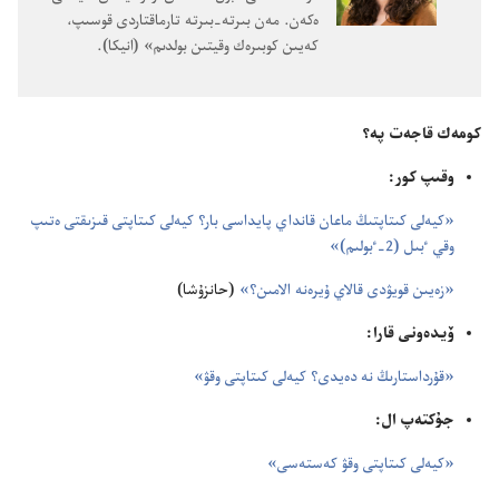
ە‌كە‌ن.‏ مە‌ن بىرتە-‏بىرتە تارماقتاردى قوسىپ،‏
كە‌يىن كوبىرە‌ك وقيتىن بولدىم» (‏انيكا)‏.‏
كومە‌ك قاجە‌ت پە؟‏
وقىپ كور:‏
‏«كيە‌لى كىتاپتىڭ ماعان قانداي پايداسى بار؟‏ كيە‌لى كىتاپتى قىزىقتى ە‌تىپ
وقي ٴ‌بىل (‏2-‏ٴ‌بولىم)‏»‏
‏«زە‌يىن قويۋدى قالاي ۇ‌يرە‌نە الامىن؟‏»‏
(‏حانزۇ‌شا)‏
ۆيدە‌ونى قارا:‏
‏«قۇ‌رداستارىڭ نە دە‌يدى؟‏ كيە‌لى كىتاپتى وقۋ»‏
جۇ‌كتە‌پ ال:‏
‏«كيە‌لى كىتاپتى وقۋ كە‌ستە‌سى»‏