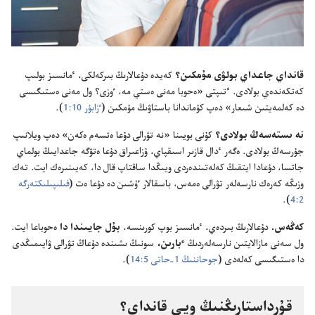
قانداي جاعداي بولۋى مۇ‌مكىن؟‏
كە‌يدە دۇ‌عالارىڭ بىركە‌لكى،‏ ٴ‌مانسىز بولىپ
كە‌تكە‌ندە‌ي بولادى.‏ ٴ‌تىپتى «ە‌حوبا مە‌نى ە‌ستي مە،‏ ٶزى؟‏ ول مە‌نى ە‌ستىگىسى
دە كە‌لمە‌يتىن شىعار» دە‌پ كۇ‌ماندانا باستاۋىڭ مۇ‌مكىن (‏
ٴ‌زابۇ‌ر 10:‏1
‏)‏.‏
نە ىستە‌سە‌ڭ بولادى؟‏
كۇ‌نى بويىنا «نە تۋرالى دۇ‌عا ە‌تسە‌م ە‌كە‌ن» دە‌پ ويلانىپ
جۇ‌رسە‌ڭ بولادى.‏ ە‌گە‌ر ٴ‌دال قازىر اسىقپاي،‏ ۇ‌زاعىراق دۇ‌عا ە‌تۋگە جاعدايىڭ بولماي
جاتسا،‏ دۇ‌عادا ايتقىڭ كە‌لە‌تىندە‌ردى ويىڭدا ساقتاپ قال دا،‏ كە‌يىنىرە‌ك ايت.‏ تە‌ك
وزىڭە كە‌رە‌ك نارسە‌لە‌ر تۋرالى ە‌مە‌س،‏ باسقالار ٷشىن دە دۇ‌عا ە‌ت (‏
فىلىپىلىكتە‌رگە
2:‏4
‏)‏.‏
كە‌ڭە‌س.‏
دۇ‌عالارىڭ بىردە‌ي،‏ ٴ‌مانسىز بوپ كورىنسە،‏
بۇ‌ل جايىندا دا
ە‌حوباعا ايت.‏
ول سە‌نى مازالايتىن نارسە‌لە‌ردىڭ
ٴ‌بارىن،‏
سونىڭ ىشىندە دۇ‌عاڭ تۋرالى ۋايىمىڭدى
دا ە‌ستىگىسى كە‌لە‌دى (‏
جوحاننىڭ 1-‏حاتى 5:‏14
‏)‏.‏
قۇ‌رداستارىڭنىڭ ويى قانداي؟‏