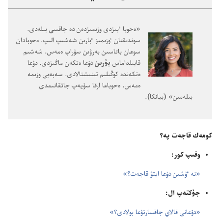
‏«ە‌حوبا ٴ‌بىزدى وزىمىزدە‌ن دە جاقسى بىلە‌دى.‏
سوندىقتان ٶزىمىز ٴ‌بارىن شە‌شىپ الىپ،‏ ە‌حوبادان
سوعان باتاسىن بە‌رۋىن سۇ‌راپ ە‌مە‌س،‏ شە‌شىم
قابىلداماس
بۇ‌رىن
دۇ‌عا ە‌تكە‌ن ماڭىزدى.‏ دۇ‌عا
ە‌تكە‌ندە كوڭىلىم تىنىشتالادى.‏ سە‌بە‌بى وزىمە
ە‌مە‌س،‏ ە‌حوباعا ارقا سۇ‌يە‌پ جاتقانىمدى
بىلە‌مىن» (‏بيانكا)‏.‏
كومە‌ك قاجە‌ت پە؟‏
وقىپ كور:‏
‏«نە ٷشىن دۇ‌عا ايتۋ قاجە‌ت؟‏»‏
جۇ‌كتە‌پ ال:‏
‏«دۇ‌عانى قالاي جاقسارتۋعا بولادى؟‏»‏