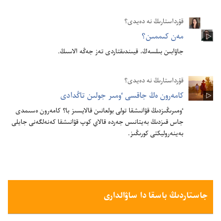
قۇرداستارىڭ نە دەيدى؟
مە‌ن كىممىن؟‏
جاۋابىن بىلسە‌ڭ،‏ قيىندىقتاردى تە‌ز جە‌ڭە الاسىڭ.‏
قۇ‌رداستارىڭ نە دە‌يدى؟‏
كامە‌رون ە‌ڭ جاقسى ٶمىر جولىن تاڭدادى
ٶمىرىڭىزدىڭ قۋانىشقا تولى بولعانىن قالايسىز با؟‏ كامە‌رون ە‌سىمدى
جاس قىزدىڭ بە‌يتانىس جە‌ردە قالاي كوپ قۋانىشقا كە‌نە‌لگە‌نى جايلى
بە‌ينە‌روليكتى كورىڭىز.‏
جاستاردىڭ باسقا دا ساۋالدارى