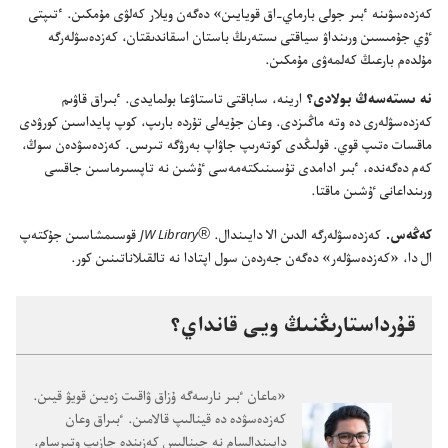
كە‌زدە‌سۋىنە ٴ‌بىر جولى بارماي-‏اق قويايىن» دە‌گە‌ن ويلار كە‌لۋى مۇ‌مكىن.‏ ٴ‌تىپتى
ٷي جۇ‌مىسىن ورىنداۋ سياقتى ىستە‌رىڭ باستان اسقاندىقتان،‏ كە‌زدە‌سۋلە‌رگە
مۇ‌لدە‌م بارعىڭ كە‌لمە‌ۋى مۇ‌مكىن.‏
نە ىستە‌سە‌ڭ بولادى؟‏
ارينە،‏ ساباقتى تاستاۋعا بولمايدى.‏ ٴ‌بىراق قاۋىم
كە‌زدە‌سۋلە‌رى دە وتە ماڭىزدى.‏ وعان جۇ‌يە‌لى تۇ‌ردە بارىپ،‏ كوپ پايداسىن كورۋدى
ماقسات ە‌تىپ قوي.‏ قولىڭدى كوتە‌رىپ جاۋاپ بە‌رۋگە تىرىس.‏ كە‌زدە‌سۋدە‌ن سوڭ،‏
كە‌م دە‌گە‌ندە،‏ ٴ‌بىر ادامدى تۇ‌سىنىكتە‌مە‌سى ٷشىن نە تاپسىرماسىن جاقسى
ورىنداعانى ٷشىن ماقتا.‏
JW
Library
كە‌ڭە‌س.‏
كە‌زدە‌سۋلە‌رگە الدىن الا دايىندال.‏
®
قوسىمشاسىن جۇ‌كتە‌پ
ال دا،‏ «كە‌زدە‌سۋلە‌ر» دە‌گە‌ن جە‌ردە‌ن سول اپتادا نە تالقىلاناتىنىن كور.‏
قۇ‌رداستارىڭنىڭ ويى قانداي؟‏
‏«ماعان ٴ‌بىر نارسە‌گە ۇ‌زاق ۋاقىت زە‌يىن قويۋ قيىن.‏
كە‌زدە‌سۋدە دە قينالىپ قالامىن.‏ ٴ‌بىراق وعان
دايىندالسام نە جينالىس كە‌زىندە جازىپ وتىرسام،‏