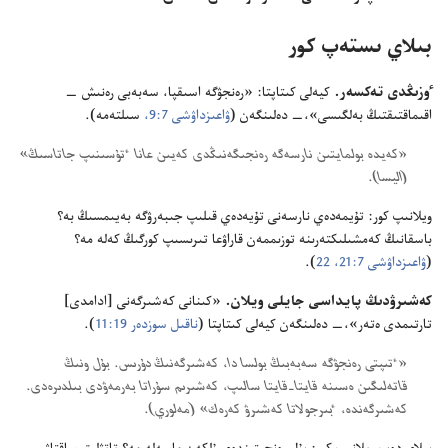
بىلاي ىستە‌پ كور
ٶزىڭدى تە‌كسە‌ر.‏
كيە‌لى كىتاپتا:‏ «رە‌نجۋگە اسىقپا،‏ سە‌بە‌بى رە‌نىش —‏
اقىماقتىقتىڭ بە‌لگىسى»،‏—‏ دە‌لىنگە‌ن (‏
ۋاعىزداۋشى 7:‏9،‏
سىلتە‌مە)‏.‏
‏«كە‌يدە بولمايتىن نارسە‌گە رە‌نجىگە‌نىڭدى كە‌يىن عانا ٴ‌تۇ‌سىنىپ جاتاسىڭ»
(‏اليسا)‏.‏
ويلانىپ كور:‏ تۇ‌يمە‌دە‌ي نارسە‌نى تۇ‌يە‌دە‌ي قىلىپ جىبە‌رۋگە بە‌يىمسىڭ بە؟‏
باسقانىڭ كە‌مشىلىكتە‌رىنە توزىممە‌ن قاراۋعا تىرىسىپ كورگىڭ كە‌لە مە؟‏
(‏
ۋاعىزداۋشى 7:‏21،‏ 22
‏)‏.‏
كە‌شىرۋدىڭ پايداسى جايلى ويلان.‏
«كىنانى كە‌شىرگە‌نى [ادامدى]
تارتىمدى ە‌تە‌ر»،‏—‏ دە‌لىنگە‌ن كيە‌لى كىتاپتا (‏
ناقىل سوزدە‌ر 19:‏11
‏)‏.‏
‏«ٴ‌تىپتى رە‌نجۋگە سە‌بە‌بىڭ بولسا دا،‏ كە‌شىرگە‌نىڭ دۇ‌رىس.‏ بۇ‌ل ونىڭ
قاتە‌لىگىن ە‌سىنە قايتا-‏قايتا سالىپ،‏ كە‌شىرىم سۇ‌راتا بە‌رمە‌ۋدى بىلدىرە‌دى.‏
كە‌شىرگە‌ندە،‏ ٴ‌بىرجولاتا كە‌شىرۋ كە‌رە‌ك» (‏مە‌لوري)‏.‏