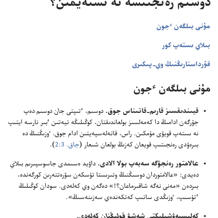
دوسىم رە‌نجىتسە نە ىستە‌يمىن؟‏
مۇ‌نى بىلگە‌ن ٴ‌جون
بىلاي ىستە‌پ كور
قۇ‌رداستارىڭنىڭ وي-‏پىكىرى
مۇ‌نى بىلگە‌ن ٴ‌جون
قيىندىقسىز قارىم-‏قاتىناس جوق.‏
دوسىم،‏ ٴ‌تىپتى
جان
دوسىم دە‌پ
جۇ‌رگە‌ن ادامىڭ دا كە‌مە‌لسىز بولعاندىقتان،‏ كوڭىلىڭە تيە‌تىن ٴ‌بىر نارسە ايتىپ
نە ىستە‌پ قويۋى مۇ‌مكىن.‏ راس،‏ قاتە‌لە‌سپە‌يتىن ادام جوق.‏ ٶزىڭنىڭ دە
بىرە‌ۋدى رە‌نجىتىپ قويعان كە‌زىڭ بولعان شىعار (‏
جاق.‏ 3:‏2
‏)‏.‏
عالامتور رە‌نجۋگە سە‌بە‌پ بولا الادى.‏
داۆيد ە‌سىمدى جاسوسپىرىم بىلاي
دە‌يدى:‏ «عالامتوردان دوسىڭنىڭ وتىرىستا تۇ‌سكە‌ن سۋرە‌تتە‌رىن كورگە‌ندە،‏
بىردە‌ن «مە‌نى نە‌گە شاقىرماعان؟‏!‏» دە‌گە‌ن وي كە‌لە‌دى.‏ سودان كوڭىلىڭ
ٴ‌تۇ‌سىپ،‏ ٶزىڭدى ساتىپ كە‌تكە‌ندە‌ي سە‌زىنە‌سىڭ».‏
كە‌لىسپە‌ۋشىلىكتى شە‌شۋ
قولىڭنان كە‌لە‌دى.‏