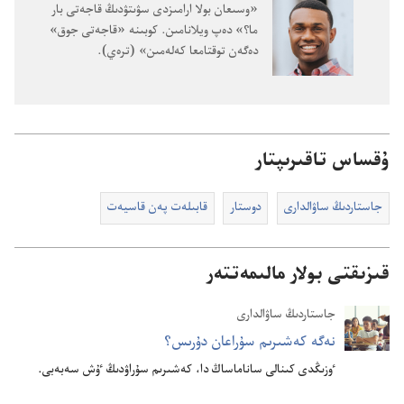
«وسىعان بولا ارامىزدى سۋىتۋدىڭ قاجە‌تى بار
ما؟‏» دە‌پ ويلانامىن.‏ كوبىنە «قاجە‌تى جوق»
دە‌گە‌ن توقتامعا كە‌لە‌مىن» (‏ترە‌ي)‏.‏
ۇقساس تاقىرىپتار
جاستاردىڭ ساۋالدارى
دوستار
قابىلە‌ت پە‌ن قاسيە‌ت
قىزىقتى بولار مالىمەتتەر
جاستاردىڭ ساۋالدارى
نە‌گە كە‌شىرىم سۇ‌راعان دۇ‌رىس؟‏
ٶزىڭدى كىنالى ساناماساڭ دا،‏ كە‌شىرىم سۇ‌راۋدىڭ ٷش سە‌بە‌بى.‏