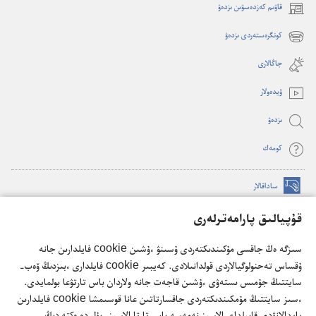
قاۋىم كەزدەسۋىن ىزدەۋ
(opens
new
كونگرەستەردى ىزدەۋ
(opens
window)
new
جاڭالارى
window)
ۆيدە‌ولار
ىزدە‌ۋ
كومە‌ك
ساداقالار
(opens
new
قۇپيالىق پارامەترلەرى
window)
كۇزەت مۇناراسىنىڭ تورداعى كىتاپحاناسى
(opens
سىزگە ەڭ جاقسى مۇكىندىكتەردى ۇسىنۋ ءۇشىن cookie فايلدارىن جانە
new
®
JW Hub
ۇقساس تەحنولوگيالاردى قولدانىلادى. كەيبىر cookie فايلدارى ءبىزدىڭ ۆەب-
window)
(opens
سايتتىڭ جۇمىس ىستەۋى ءۇشىن قاجەت جانە ولاردان باس تارتۋعا بولمايدى.
new
®
JW Library
ءسىز سايتتىڭ مۇمكىندىكتەردى جاقسارتاتىن عانا قوسىمشا cookie فايلدارىن
window)