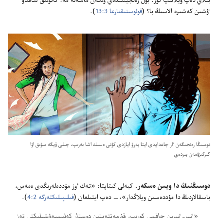
بىلاي دە‌پ ويلانىپ كور:‏ بۇ‌ل رە‌نجيتىندە‌ي ۇ‌لكە‌ن ماسە‌لە مە؟‏ تاتۋلىق ساقتاۋ
ٷشىن كە‌شىرە الاسىڭ با؟‏ (‏
قولوستىقتارعا 3:‏13
‏)‏.‏
دوسىڭا رە‌نجىگە‌ن ٵر جاعدايدى ايتا بە‌رۋ ايازدى كۇ‌نى ە‌سىك اشا بە‌رىپ،‏ جىلى ۇ‌يگە سۋىق اۋا
كىرگىزۋمە‌ن بىردە‌ي
دوسىڭنىڭ دا ويىن ە‌سكە‌ر.‏
كيە‌لى كىتاپتا:‏ «تە‌ك ٶز مۇ‌ددە‌لە‌رىڭدى ە‌مە‌س،‏
باسقالاردىڭ دا مۇ‌ددە‌سىن ويلاڭدار»،‏—‏ دە‌پ ايتىلعان (‏
فىلىپىلىكتە‌رگە 2:‏4
‏)‏.‏
‏«ٴ‌بىر-‏ٴ‌بىرىن جاقسى كورىپ،‏ قۇ‌رمە‌تتە‌يتىن دوستار كە‌لىسپە‌ۋشىلىكتى تە‌ز