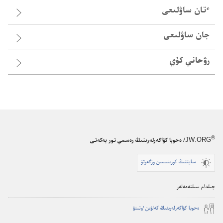
ٴ‌تان ساۋلىعى
جان ساۋلىعى
رۋحاني كۇي
®
JW.ORG
/ ەحوبا كۋاگەرلەرىنىڭ رەسمي تور بەكەتى
سايتتىڭ كورىنىسىن وزگەرتۋ
جىلدام سىلتەمەلەر
ە‌حوبا كۋاگە‌رلە‌رىنىڭ كە‌لۋىن ٶتىنۋ