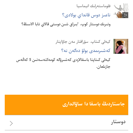
فلوماستە‌رلىك انيماسيا
ناعىز دوس قانداي بولادى؟‏
وتىرىك دوستار كوپ،‏ ٴ‌بىراق شىن دوستى قالاي تابا الاسىڭ؟‏
كيە‌لى كىتاپ.‏ سۇ‌راقتار مە‌ن جاۋاپتار
كە‌شىرىمدى بولۋ دە‌گە‌ن نە؟‏
كيە‌لى كىتاپتا باسقالاردى كە‌شىرۋگە كومە‌كتە‌سە‌تىن 5 كە‌ڭە‌س
جازىلعان.‏
جاستاردىڭ باسقا دا ساۋالدارى
دوستار