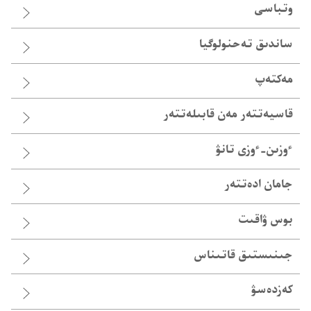
وتباسى
ساندىق تە‌حنولوگيا
مەكتەپ
قاسيە‌تتە‌ر مە‌ن قابىلە‌تتە‌ر
ٴوزىن-‏ٴوزى تانۋ
جامان ادە‌تتە‌ر
بوس ۋاقىت
جىنىستىق قاتىناس
كەزدەسۋ