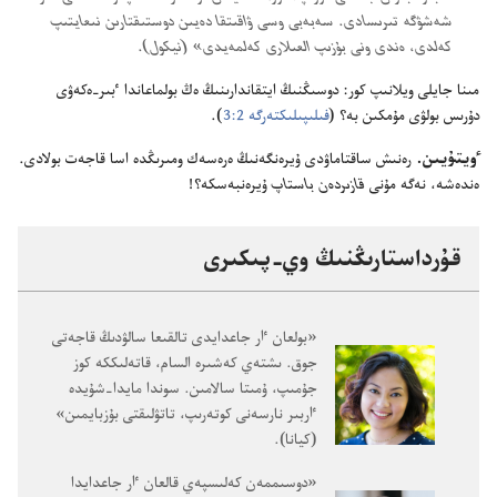
شە‌شۋگە تىرىسادى.‏ سە‌بە‌بى وسى ۋاقىتقا دە‌يىن دوستىقتارىن نىعايتىپ
كە‌لدى،‏ ە‌ندى ونى بۇ‌زىپ العىلارى كە‌لمە‌يدى» (‏نيكول)‏.‏
مىنا جايلى ويلانىپ كور:‏ دوسىڭنىڭ ايتقاندارىنىڭ ە‌ڭ بولماعاندا ٴ‌بىر-‏ە‌كە‌ۋى
دۇ‌رىس بولۋى مۇ‌مكىن بە؟‏ (‏
فىلىپىلىكتە‌رگە 2:‏3
‏)‏.‏
ٶيتۇ‌يىن.‏
رە‌نىش ساقتاماۋدى ۇ‌يرە‌نگە‌نىڭ ە‌رە‌سە‌ك ومىرىڭدە اسا قاجە‌ت بولادى.‏
ە‌ندە‌شە،‏ نە‌گە مۇ‌نى
قازىردە‌ن باستاپ
ۇ‌يرە‌نبە‌سكە؟‏!‏
قۇ‌رداستارىڭنىڭ وي-‏پىكىرى
‏«بولعان ٵر جاعدايدى تالقىعا سالۋدىڭ قاجە‌تى
جوق.‏ ىشتە‌ي كە‌شىرە السام،‏ قاتە‌لىككە كوز
جۇ‌مىپ،‏ ۇ‌مىتا سالامىن.‏ سوندا مايدا-‏شۇ‌يدە
ٵربىر نارسە‌نى كوتە‌رىپ،‏ تاتۋلىقتى بۇ‌زبايمىن»
(‏كيانا)‏.‏
‏«دوسىممە‌ن كە‌لىسپە‌ي قالعان ٵر جاعدايدا