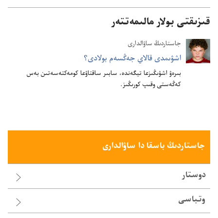
قىزىقتى بولار مالىمەتتەر
جاستاردىڭ ساۋالدارى
اشۋىمدى قالاي جە‌ڭسە‌م بولادى؟‏
بىرە‌ۋ اشۋىڭىزعا تيگە‌ندە،‏ سابىر ساقتاۋعا كومە‌كتە‌سە‌تىن بە‌س
كە‌ڭە‌ستى وقىپ كورىڭىز.‏
جاستاردىڭ باسقا دا ساۋالدارى
دوستار
وتباسى