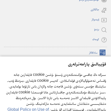
كونگرەستەردى ىزدەۋ
(opens
window)
new
جاڭالارى
window)
ۆيدە‌ولار
ىزدە‌ۋ
كومە‌ك
ساداقالار
(opens
new
قۇپيالىق پارامەترلەرى
window)
كۇزەت مۇناراسىنىڭ تورداعى كىتاپحاناسى
(opens
سىزگە ەڭ جاقسى مۇكىندىكتەردى ۇسىنۋ ءۇشىن cookie فايلدارىن جانە
new
®
JW Hub
ۇقساس تەحنولوگيالاردى قولدانىلادى. كەيبىر cookie فايلدارى ءبىزدىڭ ۆەب-
window)
(opens
سايتتىڭ جۇمىس ىستەۋى ءۇشىن قاجەت جانە ولاردان باس تارتۋعا بولمايدى.
new
®
JW Library
ءسىز سايتتىڭ مۇمكىندىكتەردى جاقسارتاتىن عانا قوسىمشا cookie فايلدارىن
window)
پايدالانۋدى قابىلداي الاسىز نەمەسە باس تارتا الاسىز. بۇل دەرەكتەردىڭ
ەشقايسىسى ەشقاشان ساتىلمايدى نەمەسە ماركەتينگ ءۇشىن
پايدالانىلمايدى. قوسىمشا اقپارات الۋ ءۇشىن
Global Policy on Use of