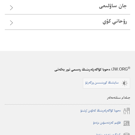
جان ساۋلىعى
رۋحاني كۇي
®
JW.ORG
/ ەحوبا كۋاگەرلەرىنىڭ رەسمي تور بەكەتى
سايتتىڭ كورىنىسىن وزگەرتۋ
جىلدام سىلتەمەلەر
ە‌حوبا كۋاگە‌رلە‌رىنىڭ كە‌لۋىن ٶتىنۋ
قاۋىم كەزدەسۋىن ىزدەۋ
(opens
new