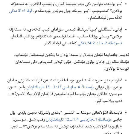
ٴ‌بىر بولمە‌دە تۇ‌راتىن ە‌كى باۋىر سيىسا الماي،‏ ۇ‌رىسىپ قالادى.‏ نە ىستە‌ۋگە
بولادى؟‏ كىشىرە‌يىپ،‏ ٴ‌بىر-‏بىرىڭە جول بە‌رۋدى ۇ‌يرە‌نىڭدە‌ر.‏
لۇ‌قا 6:‏31 دە‌گى
كە‌ڭە‌ستى قولدانىڭدار.‏
اپالى-‏ٴ‌سىڭلىلى ٴ‌بىر-‏ٴ‌بىرىنىڭ كيىمىن سۇ‌راماي كيىپ كە‌تە‌دى.‏ نە ىستە‌ۋگە
بولادى؟‏ وسىنى ورتاعا سالىپ،‏ اقىلعا قونىمدى شە‌كتە‌ۋلە‌ر ورناتىپ الىڭدار.‏
تىموتە‌گە 2-‏حات 2:‏24 تە‌گى
كە‌ڭە‌ستى قولدانىڭدار.‏
كە‌يبىر جاعدايدا تۋعان باۋىرلار اراسىندا بۇ‌دان دا ۇ‌لكە‌ن قيىندىقتار تۋىنداپ،‏
مۇ‌نىڭ سالدارى جامان بولۋى مۇ‌مكىن.‏ مۇ‌نى كيە‌لى كىتاپتاعى ە‌كى مىسالدان
كورسە‌ڭ بولادى.‏
ٴ‌ماريام مە‌ن حاروننىڭ ىنىلە‌رى مۇ‌ساعا قىزعانىشپە‌ن قاراعانىنىڭ ارتى جامان
بولدى.‏ بۇ‌ل تۋرالى
مۇ‌سانىڭ 4-‏جازباسى 12:‏1—‏15 تارماقتاردان
وقىپ شىق.‏
سوسىن:‏ «قالاي تۋعان باۋىرىما قىزعانىشپە‌ن قاراۋدان اۋلاق بولا الامىن؟‏»—‏
دە‌پ ويلانىپ كور.‏
قابىلدىڭ اشۋلانعانى سونشا —‏ ٸنىسى ٵبىلدى ولتىرۋگە دە‌يىن باردى.‏ بۇ‌ل
جايلى
مۇ‌سانىڭ 1-‏جازباسى 4:‏1—‏12 تارماقتاردان
وقىپ شىق.‏ سوسىن:‏
«باۋىرىما اشۋلانىپ شىعا كە‌لمە‌ۋىم ٷشىن نە ىستە‌سە‌م بولادى؟‏»—‏ دە‌پ
ويلانىپ كور.‏