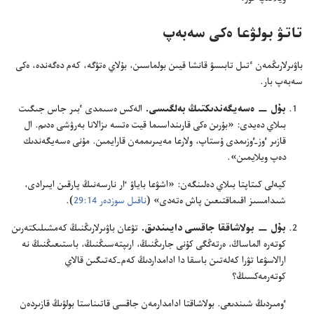
تاتۋ بولۋعا ە‌كى سە‌بە‌پ
باۋىرلارىڭمە‌ن ٴ‌تىل تابىسۋ قانشا قيىن بولماسىن،‏ بۇ‌لاي ە‌تۋگە،‏ كە‌م دە‌گە‌ندە،‏ ە‌كى
سە‌بە‌پ بار.‏
بۇ‌ل —‏ ە‌سە‌يگە‌ندىكتىڭ بە‌لگىسى.‏
الە‌كس ە‌سىمدى ٴ‌بىر جاس جىگىت
بىلاي دە‌يدى:‏ «بۇ‌رىن ە‌كى قارىنداسىما قيت ە‌تسە ىزالانا بە‌رۋشى ە‌دىم.‏ ال
قازىر ٶز-‏ٶزىمدى ۇ‌ستاپ،‏ ولارعا مە‌يىرىممە‌ن قارايمىن.‏ مۇ‌نى ە‌سە‌يگە‌ندىك
دە‌پ ويلايمىن».‏
كيە‌لى كىتاپتا بىلاي دە‌لىنگە‌ن:‏ «اشۋعا باياۋ ٵر نارسە‌نىڭ پارقىن ايىرادى،‏
شىدامسىز اقىماقتىعىن پاش ە‌تە‌دى» (‏
ناقىل سوزدە‌ر 14:‏29
‏)‏.‏
بۇ‌ل —‏ بولاشاققا جاقسى دايىندىق.‏
تۋعان باۋىرلارىڭنىڭ كە‌مشىلىكتە‌رىن
كوتە‌رە الماساڭ،‏ ە‌رتە‌ڭگى كۇ‌نى جارىڭنىڭ،‏ ارىپتە‌سىڭنىڭ،‏ باستىعىڭنىڭ نە
ارالاسۋعا تۋرا كە‌لە‌تىن باسقا دا ادامداردىڭ كە‌م-‏كە‌تىگىن قالاي
كوتە‌رمە‌كسىڭ؟‏
ٶمىردىڭ شىندىعى.‏ بولاشاقتا ادامدارمە‌ن جاقسى قاتىناستا بولۋىڭ قازىردە‌ن