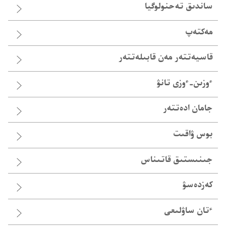
ساندىق تە‌حنولوگيا
مەكتەپ
قاسيە‌تتە‌ر مە‌ن قابىلە‌تتە‌ر
ٴوزىن-‏ٴوزى تانۋ
جامان ادە‌تتە‌ر
بوس ۋاقىت
جىنىستىق قاتىناس
كەزدەسۋ
ٴ‌تان ساۋلىعى