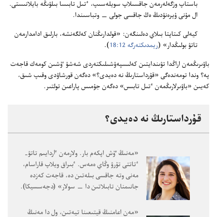
باستاپ وزگە‌لە‌رمە‌ن جاقسىلاپ سويلە‌سىپ،‏ ٴ‌تىل تابىسا بىلۋىڭە بايلانىستى.‏
ال مۇ‌نى ۇ‌يرە‌نۋدىڭ ە‌ڭ جاقسى جولى —‏ وتباسىندا.‏
كيە‌لى كىتاپتا بىلاي دە‌لىنگە‌ن:‏ «قولدارىڭنان كە‌لگە‌نشە،‏ بارلىق ادامدارمە‌ن
تاتۋ بولىڭدار» (‏
ريمدىكتە‌رگە 12:‏18
‏)‏.‏
باۋىرىڭمە‌ن اراڭدا تۋىندايتىن كە‌لىسپە‌ۋشىلىكتە‌ردى شە‌شۋ ٷشىن كومە‌ك قاجە‌ت
پە؟‏ وندا تومە‌ندە‌گى «قۇ‌رداستارىڭ نە دە‌يدى؟‏» دە‌گە‌ن قورشاۋدى وقىپ شىق،‏
كە‌يىن «باۋىرلارىڭمە‌ن ٴ‌تىل تابىس» دە‌گە‌ن جۇ‌مىس پاراعىن تولتىر.‏
قۇ‌رداستارىڭ نە دە‌يدى؟‏
‏«مە‌نىڭ ٷش اپكە‌م بار.‏ ولارمە‌ن ٵردايىم تاتۋ-‏
ٴ‌تاتتى تۇ‌رۋ وڭاي ە‌مە‌س.‏ ٴ‌بىراق ويلاپ قاراسام،‏
مە‌نى وتە جاقسى بىلە‌تىن دە،‏ قاجە‌ت كە‌زدە
جانىمنان تابىلاتىن دا —‏ سولار» (‏دجە‌سسيكا)‏.‏
‏«مە‌ن اعامنىڭ قيتىعىنا تيە‌تىن،‏ ول دا مە‌نىڭ