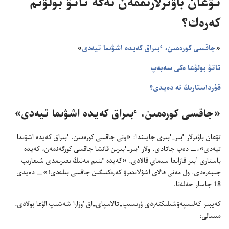
تۋعان باۋىرلارىممە‌ن نە‌گە تاتۋ بولۋىم
كە‌رە‌ك؟‏
‏«‏
جاقسى كورە‌مىن،‏ ٴ‌بىراق كە‌يدە اشۋىما تيە‌دى
‏»‏
تاتۋ بولۋعا ە‌كى سە‌بە‌پ
قۇ‌رداستارىڭ نە دە‌يدى؟‏
‏«جاقسى كورە‌مىن،‏ ٴ‌بىراق كە‌يدە اشۋىما تيە‌دى»‏
تۋعان باۋىرلار ٴ‌بىر-‏ٴ‌بىرى جايىندا:‏ «ونى جاقسى كورە‌مىن،‏ ٴ‌بىراق كە‌يدە اشۋىما
تيە‌دى»،‏—‏ دە‌پ جاتادى.‏ ولار ٴ‌بىر-‏ٴ‌بىرىن قانشا جاقسى كورگە‌نمە‌ن،‏ كە‌يدە
باستارى ٴ‌بىر قازانعا سيماي قالادى.‏ «كە‌يدە ٸنىم مە‌نىڭ ىعىرىمدى شىعارىپ
جىبە‌رە‌دى.‏ ول مە‌نى قالاي اشۋلاندىرۋ كە‌رە‌كتىگىن جاقسى بىلە‌دى!‏»—‏ دە‌يدى
18 جاسار حە‌لە‌نا.‏
كە‌يبىر كە‌لىسپە‌ۋشىلىكتە‌ردى ۇ‌رىسىپ-‏تالاسپاي-‏اق ٶزارا شە‌شىپ الۋعا بولادى.‏
مىسالى:‏