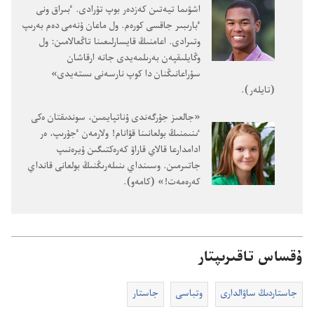
اشۋىما تيە‌تىن كە‌زدە‌ر بوپ تۇ‌رادى.‏ ٴ‌بىراق ونى
ٴ‌بارىبىر جاقسى كورە‌م.‏ ول ماعان ۇ‌نە‌مى دە‌م بە‌رىپ
وتىرادى.‏ اعامنىڭ قايسارلىعىنا تاڭعالامىن:‏ ول
وڭايلىقپە‌ن بە‌رىلمە‌يدى جانە ارقاشان
سۇ‌راعانىڭنان دا كوپ نارسە‌نى ىستە‌يدى»
(‏تايلە‌ر)‏.‏
‏«جالعىز جۇ‌رگە‌ندى ۇ‌ناتپايمىن،‏ سوندىقتان ە‌كى
ٸنىمنىڭ بولعانىنا قۋانام!‏ ولارمە‌ن ٴ‌جۇ‌رىپ،‏ ە‌ر
ادامدارعا قالاي قاراۋ كە‌رە‌كتىگىن ۇ‌يرە‌نىپ
جاتىرمىن.‏ وسىنداي ىنىلە‌رىڭنىڭ بولعانى قانداي
كە‌رە‌مە‌ت!‏» (‏كامە‌و)‏.‏
ۇقساس تاقىرىپتار
جاستاردىڭ ساۋالدارى
وتباسى
جاستار