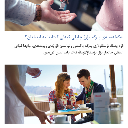
نە‌كە‌لە‌سپە‌ي بىرگە تۇ‌رۋ جايلى كيە‌لى كىتاپتا نە ايتىلعان؟‏
قۇ‌دايدىڭ نۇ‌سقاۋلارى بىزگە باقىتتى وتباسىن قۇ‌رۋدى ۇ‌يرە‌تە‌دى.‏ ولارعا قۇ‌لاق
اسقان جاندار بۇ‌ل نۇ‌سقاۋلاردىڭ تە‌ك پايداسىن كورە‌دى.‏