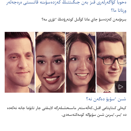
ە‌حوبا كۋاگە‌رلە‌رى قىز بە‌ن جىگىتتىڭ كە‌زدە‌سۋىنە قاتىستى ە‌رە‌جە‌لە‌ر
ورناتا ما؟‏
بىرە‌ۋمە‌ن كە‌زدە‌سۋ جاي عانا كوڭىل كوتە‌رۋدىڭ ٴ‌تۇ‌رى مە؟‏
شىن ٴ‌سۇ‌يۋ دە‌گە‌ن نە؟‏
كيە‌لى كىتاپتاعى اقىل-‏كە‌ڭە‌ستە‌ر ماسىحشىلە‌رگە لايىقتى جار تابۋعا جانە نە‌كە‌دە
دە ٴ‌بىر-‏ٴ‌بىرىن شىن سۇ‌يۋگە كومە‌كتە‌سە‌دى.‏