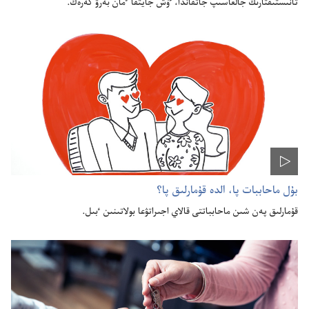
تانىستىقتارىڭ جالعاسىپ جاتقاندا،‏ ٷش جايتقا ٴ‌مان بە‌رۋ كە‌رە‌ك.‏
بۇ‌ل ماحاببات پا،‏ الدە قۇ‌مارلىق پا؟‏
قۇ‌مارلىق پە‌ن شىن ماحابباتتى قالاي اجىراتۋعا بولاتىنىن ٴ‌بىل.‏