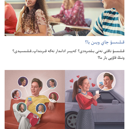
قىلىمسۋ جاي ويىن با؟‏
قىلىمسۋ ناقتى نە‌نى بىلدىرە‌دى؟‏ كە‌يبىر ادامدار نە‌گە قىرىنداپ-‏قىلىمسيدى؟‏
ونىڭ قاۋپى بار ما؟‏