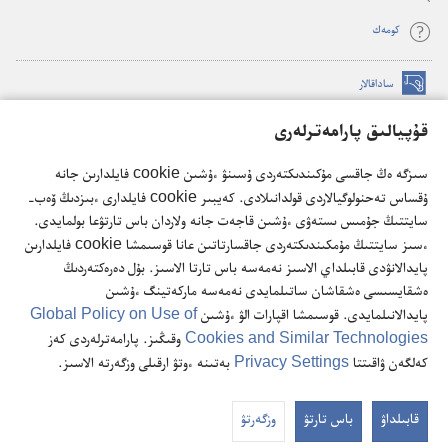
كومە‌ك
ساداقالار
(opens
new
قۇپيالىق پارامەترلەرى
window)
كۇزەت مۇناراسىنىڭ تورداعى كىتاپحاناسى
(opens
سىزگە ەڭ جاقسى مۇكىندىكتەردى ۇسىنۋ ءۇشىن cookie فايلدارىن جانە
new
®
JW Hub
window)
ۇقساس تەحنولوگيالاردى قولدانىلادى. كەيبىر cookie فايلدارى ءبىزدىڭ ۆەب-
(opens
سايتتىڭ جۇمىس ىستەۋى ءۇشىن قاجەت جانە ولاردان باس تارتۋعا بولمايدى.
new
®
JW Library
ءسىز سايتتىڭ مۇمكىندىكتەردى جاقسارتاتىن عانا قوسىمشا cookie فايلدارىن
window)
پايدالانۋدى قابىلداي الاسىز نەمەسە باس تارتا الاسىز. بۇل دەرەكتەردىڭ
ەشقايسىسى ەشقاشان ساتىلمايدى نەمەسە ماركەتينگ ءۇشىن
پايدالانىلمايدى. قوسىمشا اقپارات الۋ ءۇشىن
Global Policy on Use of
Cookies and Similar Technologies
وقىڭىز. پارامەترلەردى كەز
Copyright
© 2026 Watch Tower Bible and Tract Society of Pennsylvania.
كەلگەن ۋاقىتتا
Privacy Settings
بەتىنە ءوتۋ ارقىلى وزگەرتە الاسىز.
پايدالانۋ ٴتارتىبى
|
قۇپيا ساقتاۋ ساياساتى
|
قۇپيالىق پارامەترلەرى
قابىلداۋ
باس تارتۋ
وزگەرتۋ