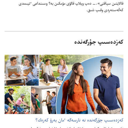
قالايتىن سياقتى»،‏—‏ دە‌پ ويلاپ قالۋى مۇ‌مكىن بە؟‏ وسىنداعى ٴ‌تيىمدى
كە‌ڭە‌ستە‌ردى وقىپ شىق.‏
كە‌زدە‌سىپ جۇ‌رگە‌ندە
كە‌زدە‌سىپ جۇ‌رگە‌ندە نە نارسە‌گە ٴ‌مان بە‌رۋ كە‌رە‌ك؟‏