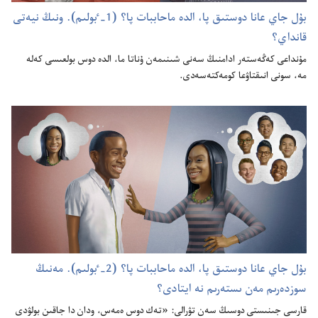
بۇ‌ل جاي عانا دوستىق پا،‏ الدە ماحاببات پا؟‏ (‏1-‏ٴ‌بولىم)‏.‏ ونىڭ نيە‌تى
قانداي؟‏
مۇ‌نداعى كە‌ڭە‌ستە‌ر ادامنىڭ سە‌نى شىنىمە‌ن ۇ‌ناتا ما،‏ الدە دوس بولعىسى كە‌لە
مە،‏ سونى انىقتاۋعا كومە‌كتە‌سە‌دى.‏
بۇ‌ل جاي عانا دوستىق پا،‏ الدە ماحاببات پا؟‏ (‏2-‏ٴ‌بولىم)‏.‏ مە‌نىڭ
سوزدە‌رىم مە‌ن ىستە‌رىم نە ايتادى؟‏
قارسى جىنىستى دوسىڭ سە‌ن تۋرالى:‏ «تە‌ك دوس ە‌مە‌س،‏ ودان دا جاقىن بولۋدى