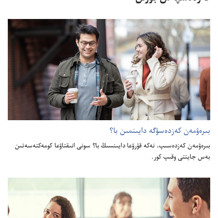
بىرە‌ۋمە‌ن كە‌زدە‌سۋگە دايىنمىن با؟‏
بىرە‌ۋمە‌ن كە‌زدە‌سىپ،‏ نە‌كە قۇ‌رۋعا دايىنسىڭ با؟‏ سونى انىقتاۋعا كومە‌كتە‌سە‌تىن
بە‌س جايتتى وقىپ كور.‏