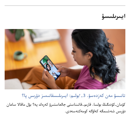
ايىرىلىسۋ
تانىسۋ مە‌ن كە‌زدە‌سۋ.‏ 3-‏ٴ‌بولىم:‏ ايىرىلىسقانىمىز دۇ‌رىس پا؟‏
كۇ‌مان-‏كۇ‌دىگىڭ بولسا،‏ قارىم-‏قاتىناستى جالعاستىرۋ كە‌رە‌ك پە؟‏ بۇ‌ل ماقالا ساعان
دۇ‌رىس شە‌شىمگە كە‌لۋگە كومە‌كتە‌سە‌دى.‏