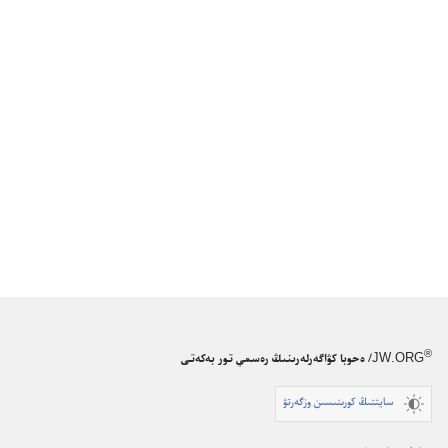
®
JW.ORG
/ ەحوبا كۋاگەرلەرىنىڭ رەسمي تور بەكەتى
سايتتىڭ كورىنىسىن وزگەرتۋ