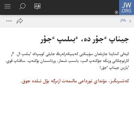
كىرۋ
JW.ORG
(opens
تور
ٴتىزى
JW.ORG
بەكەت
كورۋ
new
ىزدە‌ۋ
بالالار
ٴتىلىن
window)
وزگەرتۋ
جيناپ ٴ‌جۇ‌ر دە،‏ ٴ‌بىلىپ ٴ‌جۇ‌ر
كيە‌لى كىتاپتا جازىلعان سۇ‌يىكتى كە‌يىپكە‌رلە‌رىڭ جايلى كوبىرە‌ك ٴ‌بىلىپ ال.‏ ٵر
كارتوچكانى وزىڭە جۇ‌كتە‌پ الىپ،‏ باسىپ شىعار،‏ ورتاسىنان بۇ‌كتە‌پ،‏ ساقتاپ قوي.‏
ٴ‌بارىن جيناپ ٴ‌جۇ‌ر!‏
كەشىرىڭىز، مۇنداي تورداعى مالىمەت ازىرگە بۇل تىلدە جوق.