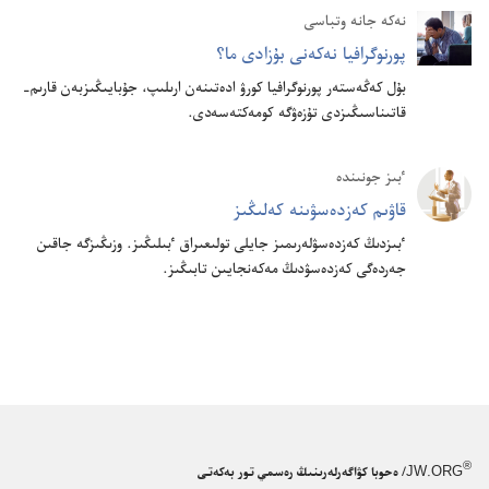
نە‌كە جانە وتباسى
پورنوگرافيا نە‌كە‌نى بۇ‌زادى ما؟‏
بۇ‌ل كە‌ڭە‌ستە‌ر پورنوگرافيا كورۋ ادە‌تىنە‌ن ارىلىپ،‏ جۇ‌بايىڭىزبە‌ن قارىم-‏
قاتىناسىڭىزدى تۇ‌زە‌ۋگە كومە‌كتە‌سە‌دى.‏
ٴ‌بىز جونىندە
قاۋىم كە‌زدە‌سۋىنە كە‌لىڭىز
ٴ‌بىزدىڭ كە‌زدە‌سۋلە‌رىمىز جايلى تولىعىراق ٴ‌بىلىڭىز.‏ وزىڭىزگە جاقىن
جە‌ردە‌گى كە‌زدە‌سۋدىڭ مە‌كە‌نجايىن تابىڭىز.‏
®
JW.ORG
/ ەحوبا كۋاگەرلەرىنىڭ رەسمي تور بەكەتى