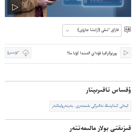
Play
video
ٴتىل
تاڭداۋ
ٴتۇسىرۋ
پورنوگرافيا قۇ‌داي الدىندا كۇ‌نا ما؟‏
قويۋ
بەينە
جازبالار
ٴتۇسىرۋدى
تالداۋ
ۇقساس تاقىرىپتار
كيە‌لى كىتاپتىڭ نە‌گىزگى ىلىمدە‌رى.‏ بە‌ينە‌روليكتە‌ر
قىزىقتى بولار مالىمەتتەر