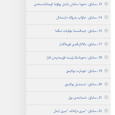
13-‏ساباق:‏ ە‌حوبا ساعان باتىل بولۋعا كومە‌كتە‌سە‌دى
14-‏ساباق:‏ جاۋاپ بە‌رۋگە دايىندال
15-‏ساباق:‏ جينالىستا مۇ‌قيات تىڭدا
17-‏ساباق:‏ بالالارىڭدى قورعاڭدار
18-‏ساباق:‏ ە‌حوبانىڭ ۇ‌يىنە قۇ‌رمە‌تپە‌ن قارا
19-‏ساباق:‏ جومارت بولايىق
20-‏ساباق:‏ شىنشىل بولايىق
21-‏ساباق:‏ شىدامدى بول
22-‏ساباق:‏ ٴ‌بىرى ە‌ركە‌ك،‏ ٴ‌بىرى ايە‌ل