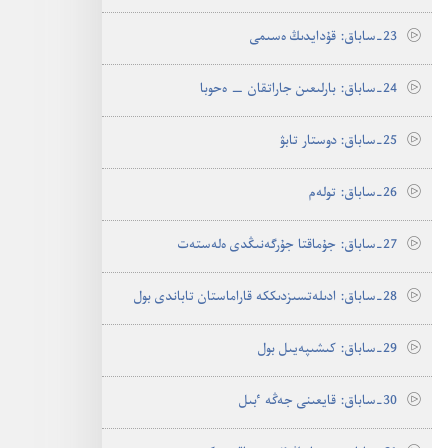
23-‏ساباق:‏ قۇ‌دايدىڭ ە‌سىمى
24-‏ساباق:‏ بارلىعىن جاراتقان —‏ ە‌حوبا
25-‏ساباق:‏ دوستار تابۋ
26-‏ساباق:‏ تولە‌م
27-‏ساباق:‏ جۇ‌ماقتا جۇ‌رگە‌نىڭدى ە‌لە‌ستە‌ت
28-‏ساباق:‏ ادىلە‌تسىزدىككە قاراماستان تاباندى بول
29-‏ساباق:‏ كىشىپە‌يىل بول
30-‏ساباق:‏ قايعىنى جە‌ڭە ٴ‌بىل