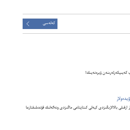
ٴتۇسىرۋدى
تالداۋ
كەلەسى
‌يىپكە‌رلە‌رىنە‌ن ۇ‌يرە‌نە‌يىك!‏
يدە‌ولار
ارقىلى بالالارىڭىزدى كيە‌لى كىتاپتاعى ماڭىزدى ونە‌گە‌لىك قۇ‌ندىلىقتارعا