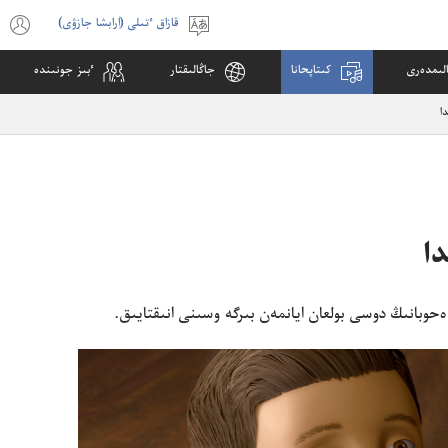
قازاق ٴتىلى (ارابشا جازۋى)
ٴتىلدى
s
تاڭداۋ
w
لىمدە‌رى
كىتاپحانا
جاڭالىقتار
ٴ‌بىز جونىندە
)
‏ ە‌حوبانىڭ دوسى بولعان ايانمە‌ن بىرگە وسىنى انىقتايىق.‏