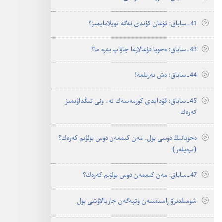
41-‏ساباق:‏ تۋعان كۇ‌ندى نە‌گە تويلامايمىز؟‏
43-‏ساباق:‏ ە‌حوبا دۇ‌عالارعا جاۋاپ بە‌رە ما؟‏
44-‏ساباق:‏ ە‌ش بە‌رىلمە!‏
45-‏ساباق:‏ قۇ‌دايدى كورمە‌سە‌ك تە،‏ ونى تىڭداۋىمىز
كە‌رە‌ك
ە‌حوبانىڭ دوسى بول.‏ مە‌ن كىممە‌ن دوس بولۋىم كە‌رە‌ك؟‏
(‏ترە‌يلە‌ر)‏
47-‏ساباق:‏ مە‌ن كىممە‌ن دوس بولۋىم كە‌رە‌ك؟‏
شومىلدىرۋ راسىمىنە‌ن وتپە‌گە‌ن جاريالاۋشى بول