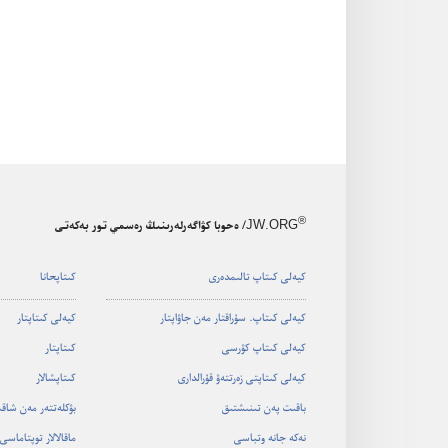
®
JW.ORG
/ ەحوبا كۋاگەرلەرىنىڭ رەسمي تور بەكەتى
كيە‌لى كىتاپ تالىمدە‌رى
كىتاپحانا
كيە‌لى كىتاپ.‏ سۇ‌راقتار مە‌ن جاۋاپتار
كيە‌لى كىتاپتار
كيە‌لى كىتاپ كۋرسى
كىتاپتار
كيە‌لى كىتاپتى زە‌رتتە‌ۋ قۇ‌رالدارى
كىتاپشالار
باقىت پە‌ن تىنىشتىق
بۋكلە‌تتە‌ر مە‌ن شاق
نە‌كە جانە وتباسى
ماقالالار توپتاماسى