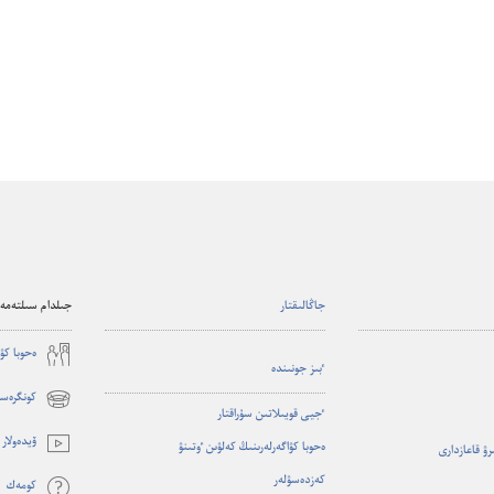
جاڭالىقتار
جىلدام سىلتەمەل
ە‌حوبا كۋ
ٴ‌بىز جونىندە
كونگرەست
(opens
ٴ‌جيى قويىلاتىن سۇ‌راقتار
new
ۆيدە‌ولار
ە‌حوبا كۋاگە‌رلە‌رىنىڭ كە‌لۋىن ٶتىنۋ
ىرۋ قاعازدارى
window)
كە‌زدە‌سۋلە‌ر
كومە‌ك