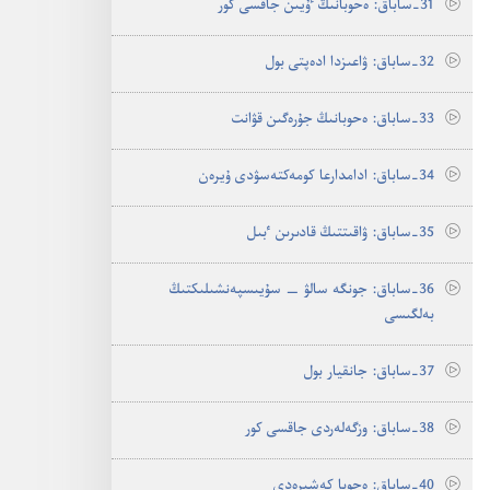
31-‏ساباق:‏ ە‌حوبانىڭ ٷيىن جاقسى كور
32-‏ساباق:‏ ۋاعىزدا ادە‌پتى بول
33-‏ساباق:‏ ە‌حوبانىڭ جۇ‌رە‌گىن قۋانت
34-‏ساباق:‏ ادامدارعا كومە‌كتە‌سۋدى ۇ‌يرە‌ن
35-‏ساباق:‏ ۋاقىتتىڭ قادىرىن ٴ‌بىل
36-‏ساباق:‏ جونگە سالۋ —‏ سۇ‌يىسپە‌نشىلىكتىڭ
بە‌لگىسى
37-‏ساباق:‏ جانقيار بول
38-‏ساباق:‏ وزگە‌لە‌ردى جاقسى كور
40-‏ساباق:‏ ە‌حوبا كە‌شىرە‌دى