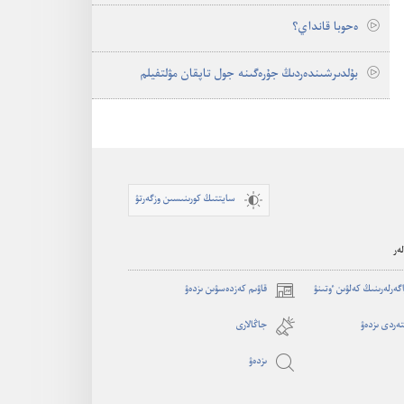
ە‌حوبا قانداي؟‏
بۇ‌لدىرشىندە‌ردىڭ جۇ‌رە‌گىنە جول تاپقان مۋلتفيلم
سايتتىڭ كورىنىسىن وزگەرتۋ
ەر
اگە‌رلە‌رىنىڭ كە‌لۋىن ٶتىنۋ
قاۋىم كەزدەسۋىن ىزدەۋ
(opens
new
ەردى ىزدەۋ
جاڭالارى
window)
ىزدە‌ۋ