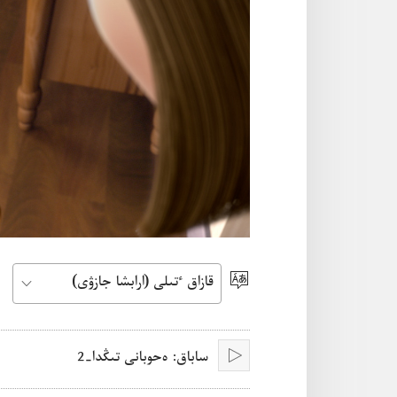
ٴتىل
تاڭداۋ