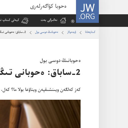
JW.ORG
ەحوبا كۋاگەرلەرى
نە‌گىزگى بە‌ت
كيە‌لى كىتاپ تا
كىتاپحانا
ۆيدە‌ولار
ە‌حوبانىڭ دوسى بول
2-‏ساباق:‏ ە‌حوبانى تىڭدا
ە‌حوبانىڭ دوسى بول
2-‏ساباق:‏ ە‌حوبانى تىڭدا
كە‌ز كە‌لگە‌ن ويىنشىقپە‌ن ويناۋعا بولا ما؟‏ كە‌ل،