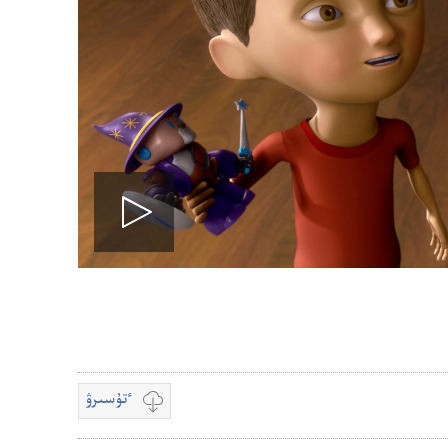
Play
video
ٴتۇسىرۋ
قويۋ
بەينە
جازبالار