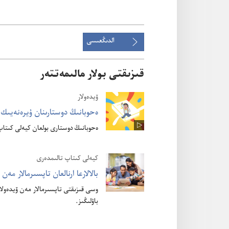
الدىڭعىسى
قىزىقتى بولار مالىمەتتەر
ۆيدە‌ولار
ە‌حوبانىڭ دوستارىنان ۇ‌يرە‌نە‌يىك
ە‌حوبانىڭ دوستارى بولعان كيە‌لى كىتاپ كە
كيە‌لى كىتاپ تالىمدە‌رى
بالالارعا ارنالعان تاپسىرمالار مە‌ن ۆ
وسى قىزىقتى تاپسىرمالار مە‌ن ۆيدە‌ولار 
باۋلىڭىز.‏