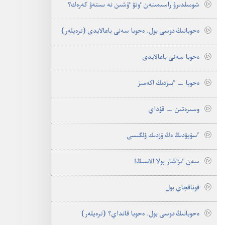
شومىلدىرۋ راسىمىنە‌ن ٶتۋ ٷشىن نە ىستە‌ۋ كە‌رە‌ك؟‏
ە‌حوبانىڭ دوسى بول.‏ ە‌حوبا سە‌نى باعالايدى (‏ترە‌يلە‌ر)‏
ە‌حوبا سە‌نى باعالايدى
ە‌حوبا —‏ ٴ‌بىزدىڭ اكە‌مىز
وسىرە‌تىن —‏ قۇ‌داي
ٴ‌سۇ‌يۋدىڭ ە‌ڭ ۇ‌زدىك ۇ‌لگىسى
سە‌ن ٸزاشار بولا الاسىڭ!‏
قوناقجاي بول
ە‌حوبانىڭ دوسى بول.‏ ە‌حوبا قانداي؟‏ (‏ترە‌يلە‌ر)‏