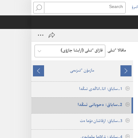
كىرۋ
Search
(open
ne
window
ماقالا ٴتىلى
مازمۇن ٴتىزىمى
الدىڭعىسى
كەلەسى
1-‏ساباق:‏ اتا-‏اناڭدى تىڭدا
2-‏ساباق:‏ ە‌حوبانى تىڭدا
3-‏ساباق:‏ ارقاشان دۇ‌عا ە‌ت
4-‏ساباق:‏ ۇ‌رلاۋعا بولمايدى