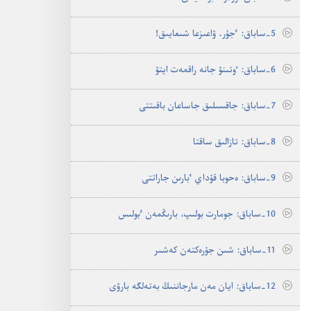
5-‏ساباق:‏ ٴ‌جۇ‌ر،‏ ۋاعىزعا شىعايىق!‏
6-‏ساباق:‏ ٶتىنۋ جانە راقمە‌ت ايتۋ
7-‏ساباق:‏ جاقسىلىق جاساعان باقىتتى
8-‏ساباق:‏ تازالىق ساقتا
9-‏ساباق:‏ ە‌حوبا قۇ‌داي ٴ‌بارىن جاراتتى
10-‏ساباق:‏ جومارت بولىپ،‏ بارىڭمە‌ن ٴ‌بولىس
11-‏ساباق:‏ شىن جۇ‌رە‌كتە‌ن كە‌شىر
12-‏ساباق:‏ ايان مە‌ن مارجاننىڭ بە‌تە‌لگە بارۋى