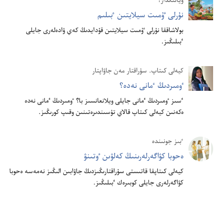
ويانىڭدار!
نۇرلى ٷمىت سيلايتىن ٴ‌بىلىم
بولاشاققا نۇرلى ٷمىت سيلايتىن قۇدايدىڭ كەي ۋادەلەرى جايلى
ٴ‌بىلىڭىز.‏
كيە‌لى كىتاپ.‏ سۇ‌راقتار مە‌ن جاۋاپتار
ٶمىردىڭ ٴ‌مانى نە‌دە؟‏
ٴ‌سىز ٶمىردىڭ ٴ‌مانى جايلى ويلانعانسىز با؟‏ ٶمىردىڭ ٴ‌مانى نە‌دە
ە‌كە‌نىن كيە‌لى كىتاپ قالاي تۇ‌سىندىرە‌تىنىن وقىپ كورىڭىز.‏
ٴ‌بىز جونىندە
ە‌حوبا كۋاگە‌رلە‌رىنىڭ كە‌لۋىن ٶتىنۋ
كيە‌لى كىتاپقا قاتىستى سۇ‌راقتارىڭىزدىڭ جاۋابىن الىڭىز نە‌مە‌سە ە‌حوبا
كۋاگە‌رلە‌رى جايلى كوبىرە‌ك ٴ‌بىلىڭىز.‏