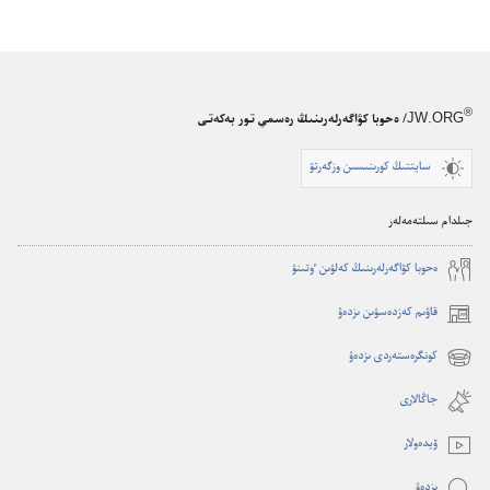
®
JW.ORG
/ ەحوبا كۋاگەرلەرىنىڭ رەسمي تور بەكەتى
سايتتىڭ كورىنىسىن وزگەرتۋ
جىلدام سىلتەمەلەر
ە‌حوبا كۋاگە‌رلە‌رىنىڭ كە‌لۋىن ٶتىنۋ
قاۋىم كەزدەسۋىن ىزدەۋ
(opens
new
كونگرەستەردى ىزدەۋ
(opens
window)
new
جاڭالارى
window)
ۆيدە‌ولار
ىزدە‌ۋ