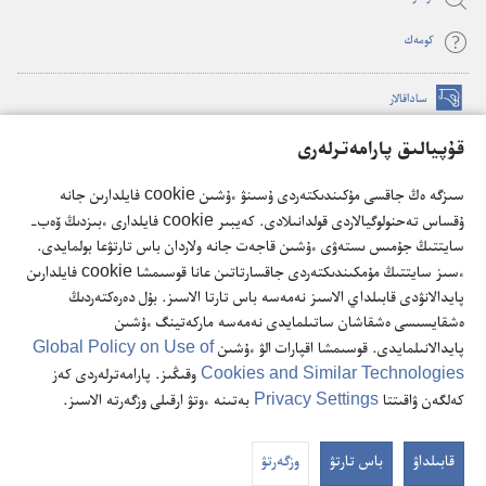
كومە‌ك
ساداقالار
(opens
new
قۇپيالىق پارامەترلەرى
window)
كۇزەت مۇناراسىنىڭ تورداعى كىتاپحاناسى
(opens
سىزگە ەڭ جاقسى مۇكىندىكتەردى ۇسىنۋ ءۇشىن cookie فايلدارىن جانە
new
®
JW Hub
ۇقساس تەحنولوگيالاردى قولدانىلادى. كەيبىر cookie فايلدارى ءبىزدىڭ ۆەب-
window)
(opens
سايتتىڭ جۇمىس ىستەۋى ءۇشىن قاجەت جانە ولاردان باس تارتۋعا بولمايدى.
new
®
JW Library
ءسىز سايتتىڭ مۇمكىندىكتەردى جاقسارتاتىن عانا قوسىمشا cookie فايلدارىن
window)
پايدالانۋدى قابىلداي الاسىز نەمەسە باس تارتا الاسىز. بۇل دەرەكتەردىڭ
ەشقايسىسى ەشقاشان ساتىلمايدى نەمەسە ماركەتينگ ءۇشىن
پايدالانىلمايدى. قوسىمشا اقپارات الۋ ءۇشىن
Global Policy on Use of
Cookies and Similar Technologies
وقىڭىز. پارامەترلەردى كەز
Copyright
© 2026 Watch Tower Bible and Tract Society of Pennsylvania.
كەلگەن ۋاقىتتا
Privacy Settings
بەتىنە ءوتۋ ارقىلى وزگەرتە الاسىز.
پايدالانۋ ٴتارتىبى
|
قۇپيا ساقتاۋ ساياساتى
|
قۇپيالىق پارامەترلەرى
قابىلداۋ
باس تارتۋ
وزگەرتۋ