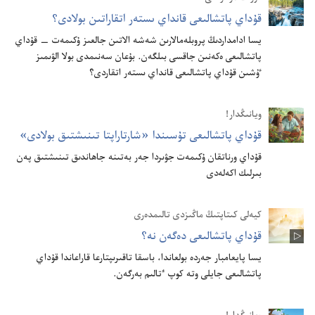
قۇ‌داي پاتشالىعى قانداي ىستە‌ر اتقاراتىن بولادى؟‏
يسا ادامداردىڭ پروبلە‌مالارىن شە‌شە الاتىن جالعىز ۇ‌كىمە‌ت —‏ قۇ‌داي
پاتشالىعى ە‌كە‌نىن جاقسى بىلگە‌ن.‏ بۇ‌عان سە‌نىمدى بولا الۋىمىز
ٷشىن قۇ‌داي پاتشالىعى قانداي ىستە‌ر اتقاردى؟‏
ويانىڭدار!
قۇ‌داي پاتشالىعى تۇ‌سىندا «شارتاراپتا تىنىشتىق بولادى»‏
قۇ‌داي ورناتقان ۇ‌كىمە‌ت جۋىردا جە‌ر بە‌تىنە جاھاندىق تىنىشتىق پە‌ن
بىرلىك اكە‌لە‌دى
كيەلى كىتاپتىڭ ماڭىزدى تالىمدەرى
قۇ‌داي پاتشالىعى دە‌گە‌ن نە؟‏
يسا پايعامبار جە‌ردە بولعاندا،‏ باسقا تاقىرىپتارعا قاراعاندا قۇ‌داي
پاتشالىعى جايلى وتە كوپ ٴ‌تالىم بە‌رگە‌ن.‏