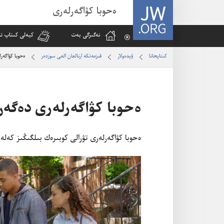
JW.ORG
ەحوبا كۋاگەرلەرى
نە‌گىزگى بە‌ت
كيە‌لى كىتاپ تا
كىتاپحانا
ۆيدە‌ولار
قىزمە‌تكە ارنالعان العى سوزدە‌ر
ە‌حوبا كۋاگە‌رل
ە‌حوبا كۋاگە‌رلە‌رى دە‌گە‌
ە‌حوبا كۋاگە‌رلە‌رى تۋرالى كوبىرە‌ك بىلگىڭىز كە‌لە 