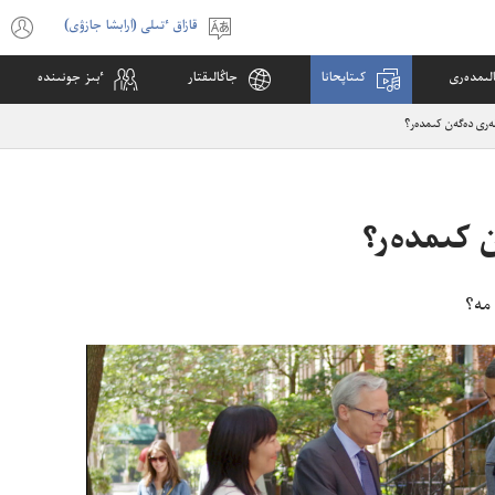
قازاق ٴتىلى (ارابشا جازۋى)
ٴتىلدى
s
تاڭداۋ
w
لىمدە‌رى
كىتاپحانا
جاڭالىقتار
ٴ‌بىز جونىندە
)
ە‌رى دە‌گە‌ن كىمدە‌ر؟‏
ن كىمدە‌ر؟‏
مە؟‏