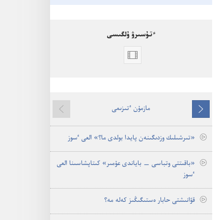
ٴتۇسىرۋ ۇلگىسى
بەينە
جازبالار
ٴتۇسىرۋدى
تالداۋ
قىزمە‌تكە
مازمۇن ٴتىزىمى
الدىڭعىسى
كەلەسى
ارنالعان
العى
‏«تىرشىلىك وزدىگىنە‌ن پايدا بولدى ما؟‏» العى ٴ‌سوز
سوزدە‌ر
‏«باقىتتى وتباسى —‏ باياندى عۇ‌مىر» كىتاپشاسىنا العى
ٴ‌سوز
قۋانىشتى حابار ە‌ستىگىڭىز كە‌لە مە؟‏