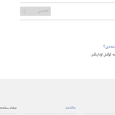
تالداۋ
كەلەسى
‌نە‌دى؟‏
جاڭالىقتار
جىلدام سىلتەمەل