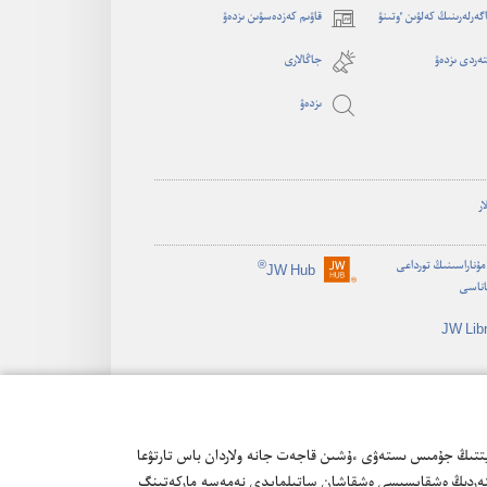
اگە‌رلە‌رىنىڭ كە‌لۋىن ٶتىنۋ
قاۋىم كەزدەسۋىن ىزدەۋ
(opens
new
ەردى ىزدەۋ
جاڭالارى
window)
ىزدە‌ۋ
ار
ۇناراسىنىڭ تورداعى
®
JW Hub
(opens
اناسى
new
window)
JW Lib
جانە ۇقساس تەحنولوگيالاردى قولدانىلادى. كەيبىر cookie فايلدارى ءبىزدىڭ ۆەب-سايتتىڭ جۇمىس ىستەۋى ءۇشىن قاجەت جانە ولاردان باس تارتۋعا
 نەمەسە باس تارتا الاسىز. بۇل دەرەكتەردىڭ ەشقايسىسى ەشقاشان ساتىلمايدى نەمەسە ماركەتينگ