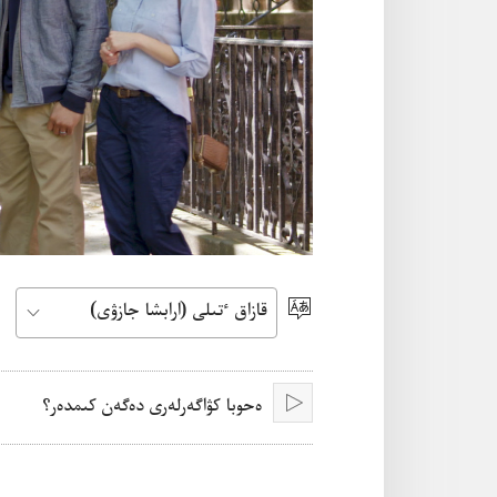
ٴتىل
تاڭداۋ
ە‌حوبا كۋاگە‌رلە‌رى دە‌گە‌ن كىمدە‌ر؟