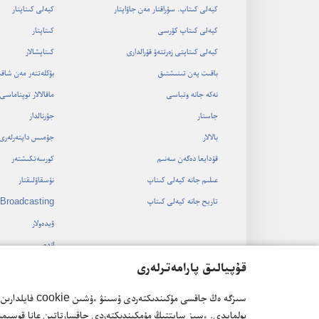
كيە‌لى كىتاپ.‏ سۇ‌راقتار مە‌ن جاۋاپتار
كيە‌لى كىتاپتار
كيە‌لى كىتاپ كۋرسى
كىتاپتار
كيە‌لى كىتاپتى زە‌رتتە‌ۋ قۇ‌رالدارى
كىتاپشالار
باقىت پە‌ن تىنىشتىق
بۋكلە‌تتە‌ر مە‌ن شاق
نە‌كە جانە وتباسى
ماقالالار توپتاماسى
جاستار
جۋرنالدار
بالالار
جۇ‌مىس داپتە‌رلە‌رى
قۇ‌دايعا دە‌گە‌ن سە‌نىم
كورسە‌تكىشتە‌ر
عىلىم جانە كيە‌لى كىتاپ
نۇ‌سقاۋلىقتار
تاريح جانە كيە‌لى كىتاپ
Broadcasting
ۆيدە‌ولار
اندە‌ر
قۇپيالىق پارامەترلەرى
اۋديو قويىلىمدار
كيە‌لى كىتاپتى كورك