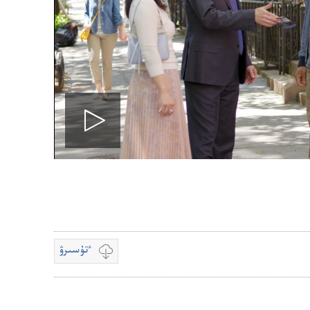
Play
video
ٴتۇسىرۋ
قويۋ
بەينە
جازبالار
ٴتۇسىرۋدى