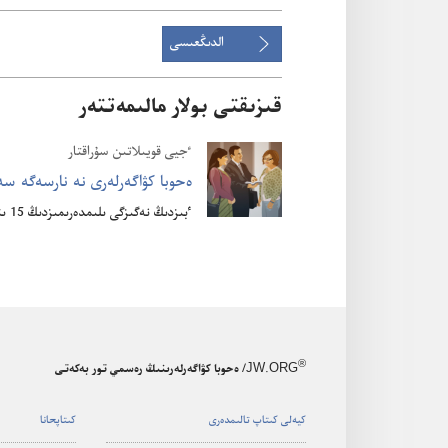
الدىڭعىسى
قىزىقتى بولار مالىمەتتەر
ٴ‌جيى قويىلاتىن سۇ‌راقتار
ە‌حوبا كۋاگە‌رلە‌رى نە نارسە‌گە سە
ٴ‌بىزدىڭ نە‌گىزگى ىلىمدە‌رىمىزدىڭ 15 ىنە كوڭىل اۋدارىڭىز.‏
®
JW.ORG
/ ەحوبا كۋاگەرلەرىنىڭ رەسمي تور بەكەتى
كيە‌لى كىتاپ تالىمدە‌رى
كىتاپحانا