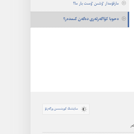
مارقۇ‌مدار ٷشىن ٷمىت بار ما؟‏
ە‌حوبا كۋاگە‌رلە‌رى دە‌گە‌ن كىمدە‌ر؟‏
سايتتىڭ كورىنىسىن وزگەرتۋ
ەر