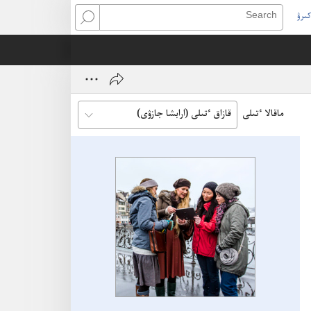
كىرۋ
Search
(open
ne
window
ماقالا ٴتىلى