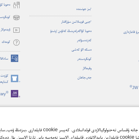
ە‌حوبا كۋ
ٴ‌بىز جونىندە
كونگرەست
(opens
ٴ‌جيى قويىلاتىن سۇ‌راقتار
new
ۆيدە‌ولار
ە‌حوبا كۋاگە‌رلە‌رىنىڭ كە‌لۋىن ٶتىنۋ
ىرۋ قاعازدارى
window)
كە‌زدە‌سۋلە‌ر
كومە‌ك
ە‌سكە الۋ كە‌شى
ساداقال
كونگرە‌ستە‌ر
(opens
وقيعالار
new
window)
كۇزەت م
جە‌ر-‏جاھان
كىتاپح
(opens
®
JW 
new
®
rary
window)
ە‌مدە‌پ وقۋ
سىزگە ەڭ جاقسى مۇكىندىكتەردى ۇسىنۋ ءۇشىن cookie فايلدارىن 
بولمايدى. ءسىز سايتتىڭ مۇمكىندىكتەردى جاقسارتاتىن عانا قوسىمشا cookie فايلدارىن پايدالانۋدى قابىلداي الاسىز