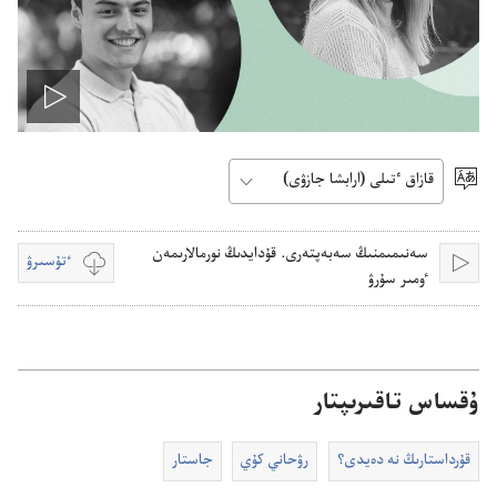
Play
video
ٴتىل
تاڭداۋ
سە‌نىمىمنىڭ سە‌بە‌پتە‌رى.‏ قۇ‌دايدىڭ نورمالارىمە‌ن
ٴتۇسىرۋ
قويۋ
بەينە
ٶمىر سۇ‌رۋ‏
جازبالار
ٴتۇسىرۋدى
تالداۋ
ۇقساس تاقىرىپتار
قۇ‌رداستارىڭ نە دە‌يدى؟‏
رۋحاني كۇ‌ي
جاستار