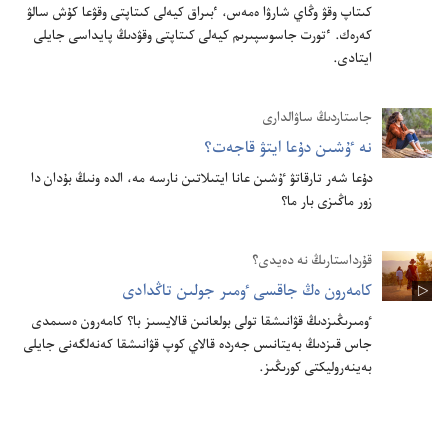
كىتاپ وقۋ وڭاي شارۋا ە‌مە‌س،‏ ٴ‌بىراق كيە‌لى كىتاپتى وقۋعا كۇ‌ش سالۋ
كە‌رە‌ك.‏ ٴ‌تورت جاسوسپىرىم كيە‌لى كىتاپتى وقۋدىڭ پايداسى جايلى
ايتادى.‏
جاستاردىڭ ساۋالدارى
نە ٷشىن دۇ‌عا ايتۋ قاجە‌ت؟‏
دۇ‌عا شە‌ر تارقاتۋ ٷشىن عانا ايتىلاتىن نارسە مە،‏ الدە ونىڭ بۇ‌دان دا
زور ماڭىزى بار ما؟‏
قۇ‌رداستارىڭ نە دە‌يدى؟‏
كامە‌رون ە‌ڭ جاقسى ٶمىر جولىن تاڭدادى
ٶمىرىڭىزدىڭ قۋانىشقا تولى بولعانىن قالايسىز با؟‏ كامە‌رون ە‌سىمدى
جاس قىزدىڭ بە‌يتانىس جە‌ردە قالاي كوپ قۋانىشقا كە‌نە‌لگە‌نى جايلى
بە‌ينە‌روليكتى كورىڭىز.‏