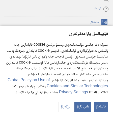
كومە‌ك
ساداقالار
(opens
new
قۇپيالىق پارامەترلەرى
window)
كۇزەت مۇناراسىنىڭ تورداعى كىتاپحاناسى
(opens
سىزگە ەڭ جاقسى مۇكىندىكتەردى ۇسىنۋ ءۇشىن cookie فايلدارىن جانە
new
®
JW Hub
ۇقساس تەحنولوگيالاردى قولدانىلادى. كەيبىر cookie فايلدارى ءبىزدىڭ ۆەب-
window)
(opens
سايتتىڭ جۇمىس ىستەۋى ءۇشىن قاجەت جانە ولاردان باس تارتۋعا بولمايدى.
new
®
JW Library
ءسىز سايتتىڭ مۇمكىندىكتەردى جاقسارتاتىن عانا قوسىمشا cookie فايلدارىن
window)
پايدالانۋدى قابىلداي الاسىز نەمەسە باس تارتا الاسىز. بۇل دەرەكتەردىڭ
ەشقايسىسى ەشقاشان ساتىلمايدى نەمەسە ماركەتينگ ءۇشىن
پايدالانىلمايدى. قوسىمشا اقپارات الۋ ءۇشىن
Global Policy on Use of
Cookies and Similar Technologies
وقىڭىز. پارامەترلەردى كەز
Copyright
© 2026 Watch Tower Bible and Tract Society of Pennsylvania.
كەلگەن ۋاقىتتا
Privacy Settings
بەتىنە ءوتۋ ارقىلى وزگەرتە الاسىز.
پايدالانۋ ٴتارتىبى
|
قۇپيا ساقتاۋ ساياساتى
|
قۇپيالىق پارامەترلەرى
قابىلداۋ
باس تارتۋ
وزگەرتۋ