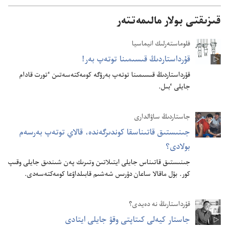
قىزىقتى بولار مالىمەتتەر
فلوماستە‌رلىك انيماسيا
قۇ‌رداستاردىڭ قىسىمىنا توتە‌پ بە‌ر!‏
قۇ‌رداستاردىڭ قىسىمىنا توتە‌پ بە‌رۋگە كومە‌كتە‌سە‌تىن ٴ‌تورت قادام
جايلى ٴ‌بىل.‏
جاستاردىڭ ساۋالدارى
جىنىستىق قاتىناسقا كوندىرگە‌ندە،‏ قالاي توتە‌پ بە‌رسە‌م
بولادى؟‏
جىنىستىق قاتىناس جايلى ايتىلاتىن وتىرىك پە‌ن شىندىق جايلى وقىپ
كور.‏ بۇ‌ل ماقالا ساعان دۇ‌رىس شە‌شىم قابىلداۋعا كومە‌كتە‌سە‌دى.‏
قۇ‌رداستارىڭ نە دە‌يدى؟‏
جاستار كيە‌لى كىتاپتى وقۋ جايلى ايتادى