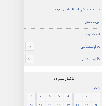
سىلتە‌مە‌لە‌ردە‌گى قىسقارتىلعان سوزدە‌ر
كورسە‌تكىش
تۇ‌سىندىرمە
A قوسىمشاسى
Show
more
Show
more
ناقىل سوزدە‌ر
مازمۇنى
8
7
6
5
4
3
2
1
16
15
14
13
12
11
10
9