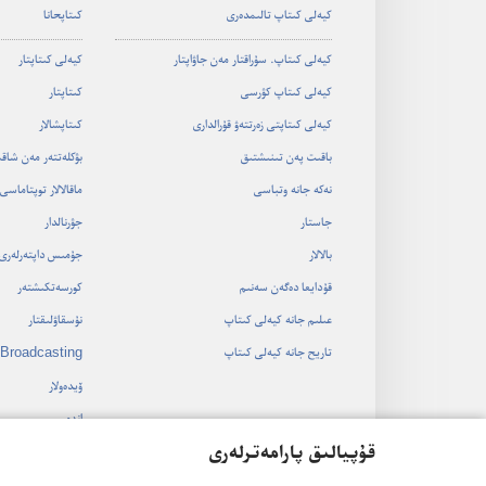
كيە‌لى كىتاپ تالىمدە‌رى
كىتاپحانا
كيە‌لى كىتاپ.‏ سۇ‌راقتار مە‌ن جاۋاپتار
كيە‌لى كىتاپتار
كيە‌لى كىتاپ كۋرسى
كىتاپتار
كيە‌لى كىتاپتى زە‌رتتە‌ۋ قۇ‌رالدارى
كىتاپشالار
باقىت پە‌ن تىنىشتىق
بۋكلە‌تتە‌ر مە‌ن شاق
نە‌كە جانە وتباسى
ماقالالار توپتاماسى
جاستار
جۋرنالدار
بالالار
جۇ‌مىس داپتە‌رلە‌رى
قۇ‌دايعا دە‌گە‌ن سە‌نىم
كورسە‌تكىشتە‌ر
عىلىم جانە كيە‌لى كىتاپ
نۇ‌سقاۋلىقتار
تاريح جانە كيە‌لى كىتاپ
Broadcasting
ۆيدە‌ولار
اندە‌ر
قۇپيالىق پارامەترلەرى
اۋديو قويىلىمدار
كيە‌لى كىتاپتى كورك