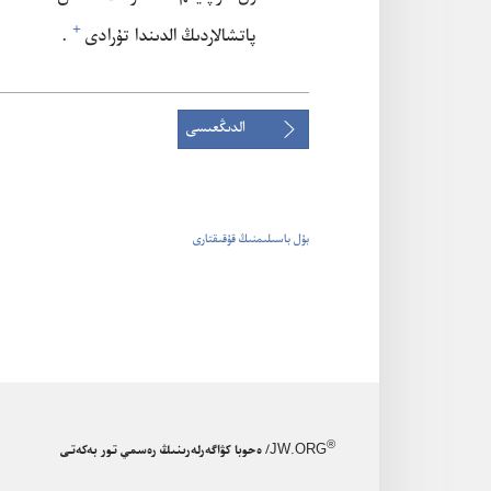
+
پاتشالاردىڭ الدىندا تۇ‌رادى⁠
‏.‏
الدىڭعىسى
بۇل باسىلىمنىڭ قۇقىقتارى
®
JW.ORG
/ ەحوبا كۋاگەرلەرىنىڭ رەسمي تور بەكەتى