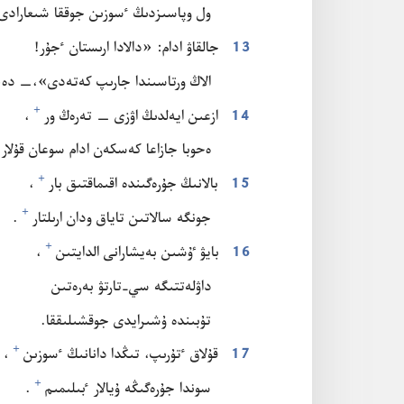
ول وپاسىزدىڭ ٴ‌سوزىن جوققا شىعارادى⁠
13
جالقاۋ ادام:‏ «دالادا ارىستان ٴ‌جۇ‌ر!‏
الاڭ ورتاسىندا جارىپ كە‌تە‌دى»،‏—‏ دە‌پ
+
14
ازعىن ايە‌لدىڭ اۋزى —‏ تە‌رە‌ڭ ور⁠
‏،‏
ە‌حوبا جازاعا كە‌سكە‌ن ادام سوعان قۇ‌لار.‏
+
15
بالانىڭ جۇ‌رە‌گىندە اقىماقتىق بار⁠
‏،‏
+
جونگە سالاتىن تاياق ودان ارىلتار⁠
‏.‏
+
16
بايۋ ٷشىن بە‌يشارانى الدايتىن⁠
‏،‏
داۋلە‌تتىگە سي-‏تارتۋ بە‌رە‌تىن
تۇ‌بىندە ۇ‌شىرايدى جوقشىلىققا.‏
+
17
قۇ‌لاق ٴ‌تۇ‌رىپ،‏ تىڭدا دانانىڭ ٴ‌سوزىن⁠
‏،‏
+
سوندا جۇ‌رە‌گىڭە ۇ‌يالار ٴ‌بىلىمىم⁠
‏.‏