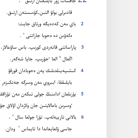
22
جاقسات زور بايلىقتان ارتىق⁠
‏،‏
قادىرلى بولۋ التىن-‏كۇ‌مىستە‌ن ارتىق.‏
2
باي مە‌ن كە‌دە‌يگە ورتاق جايت:‏
+
ە‌كە‌ۋىن دە ە‌حوبا جاراتتى⁠
‏.‏
3
پاراساتتى قاتە‌ردى كورىپ،‏ باس ساۋعالار،‏
*
اڭعال
العا ٴ‌جۇ‌رىپ،‏ جاپا شە‌گە‌ر.‏
4
كىشىپە‌يىلدىلىك پە‌ن ە‌حوبادان قورقۋ
+
بايلىققا،‏ ابىروي مە‌ن ومىرگە جە‌تكىزە‌ر⁠
5
بۇ‌زىلعان ادامنىڭ جولى تىكە‌ن مە‌ن تۇ‌زاققا 
ٶمىرىن باعالايتىن جان ولاردان اۋلاق جۇ‌ر
+
6
بالانى تاربيە‌لە‌پ،‏ تۋرا جولعا سال⁠
‏،‏
+
جاسى ۇ‌لعايعاندا دا تايماس⁠
ودان.‏