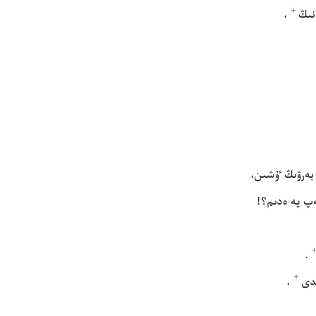
+
ىڭ⁠
‏،‏
بە‌رۋىڭ ٷشىن،‏
 پە ە‌دىم؟‏!‏
‏.‏
+
دى⁠
‏،‏