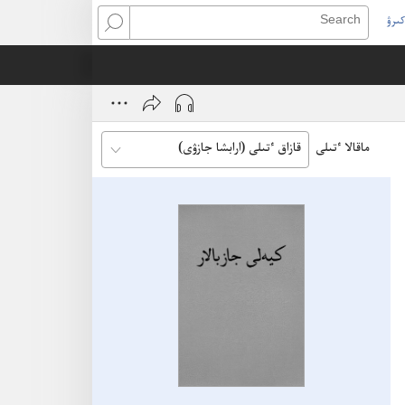
كىرۋ
Search
(open
ne
window
ماقالا ٴتىلى