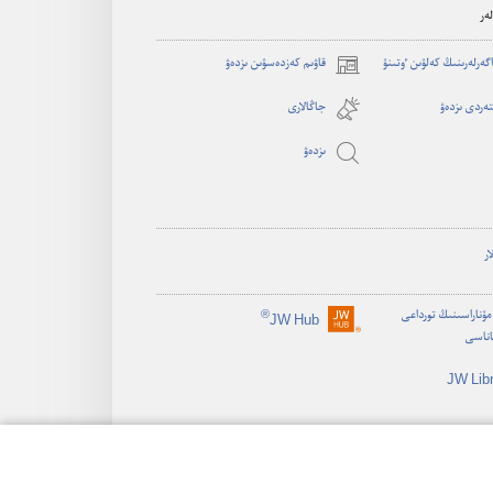
ەر
اگە‌رلە‌رىنىڭ كە‌لۋىن ٶتىنۋ
قاۋىم كەزدەسۋىن ىزدەۋ
(opens
new
ەردى ىزدەۋ
جاڭالارى
window)
ىزدە‌ۋ
ار
ۇناراسىنىڭ تورداعى
®
JW Hub
(opens
اناسى
new
window)
JW Lib