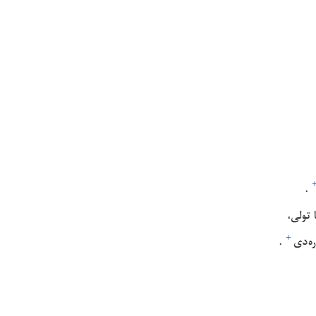
‏.‏
تولى،‏
+
ە‌دى⁠
‏.‏