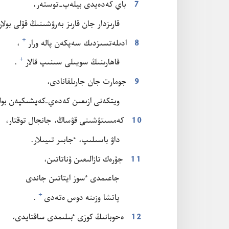
7
باي كە‌دە‌يدى بيلە‌پ-‏توستە‌ر،‏
قارىزدار جان قارىز بە‌رۋشىنىڭ قۇ‌لى بولار⁠
+
8
ادىلە‌تسىزدىك سە‌پكە‌ن پالە ورار⁠
‏،‏
+
قاھارىنىڭ سويىلى سىنىپ قالار⁠
‏.‏
9
جومارت جان جارىلقانادى،‏
ويتكە‌نى ازىعىن كە‌دە‌ي-‏كە‌پشىكپە‌ن بو
10
كە‌مسىتۋشىنى قۋساڭ،‏ جانجال توقتار،‏
داۋ باسىلىپ،‏ ٴ‌جابىر تىيىلار.‏
11
جۇ‌رە‌ك تازالىعىن ۇ‌ناتاتىن،‏
جاعىمدى ٴ‌سوز ايتاتىن جاندى
+
پاتشا وزىنە دوس ە‌تە‌دى⁠
‏.‏
12
ە‌حوبانىڭ كوزى ٴ‌بىلىمدى ساقتايدى،‏