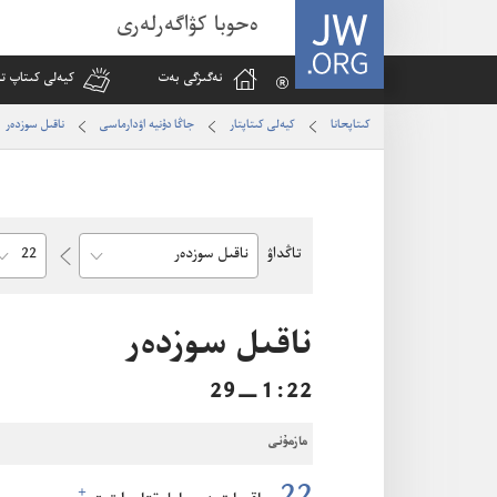
JW.ORG
ەحوبا كۋاگەرلەرى
نە‌گىزگى بە‌ت
كيە‌لى كىتاپ تا
كىتاپحانا
كيە‌لى كىتاپتار
جاڭا دۇنيە اۋدارماسى
ناقىل سوزدە‌ر
hapter
تاڭداۋ
Bible
Book
ناقىل سوزدە‌ر
22‏:‏1‏—29
مازمۇنى
+