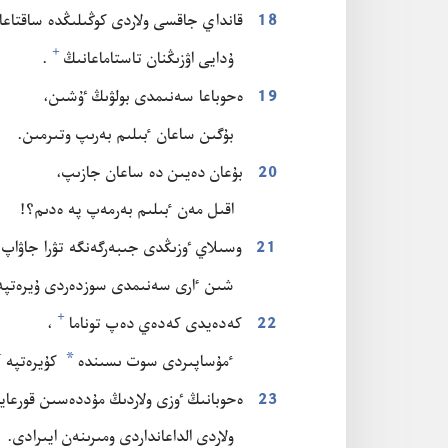
18
قانداي جاقسى ولاردى كوڭىلىڭدە ساقتاعان
+
ۇ‌دايى اۋزىڭنان تاستاماعانىڭ⁠
‏.‏
19
ە‌حوباعا سە‌نىمدى بولۋىڭ ٷشىن،‏
بۇ‌گىن ساعان ٴ‌بىلىم بە‌رىپ وتىرمىن.‏
20
بۇ‌عان دە‌يىن دە ساعان جازىپ،‏
اقىل مە‌ن ٴ‌بىلىم بە‌رمە‌پ پە ە‌دىم؟‏!‏
21
وسىلاي ٶزىڭدى جىبە‌رگە‌نگە تۋرا جاۋاپ 
شىن ٵرى سە‌نىمدى سوزدە‌ردى ۇ‌يرە‌تپە‌پ
+
22
كە‌دە‌يدى كە‌دە‌ي دە‌پ توناما⁠
‏،‏
*
+
ٴ‌مۇ‌ساپىردى سوت ىسىندە
كۇ‌يرە‌تپە⁠
23
ە‌حوبانىڭ ٶزى ولاردىڭ مۇ‌ددە‌سىن قورعاي
ولاردى الداعانداردى ومىرىنە‌ن ايىرادى.‏