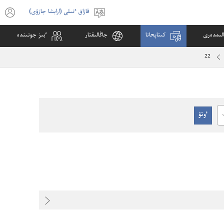
قازاق ٴتىلى (ارابشا جازۋى)
ٴتىلدى
s
تاڭداۋ
w
لىمدە‌رى
كىتاپحانا
جاڭالىقتار
ٴ‌بىز جونىندە
)
22
C