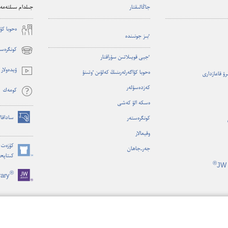
جاڭالىقتار
جىلدام سىلتەمەل
ە‌حوبا كۋ
ٴ‌بىز جونىندە
كونگرەست
(opens
ٴ‌جيى قويىلاتىن سۇ‌راقتار
new
ۆيدە‌ولار
ە‌حوبا كۋاگە‌رلە‌رىنىڭ كە‌لۋىن ٶتىنۋ
ىرۋ قاعازدارى
window)
كە‌زدە‌سۋلە‌ر
كومە‌ك
ە‌سكە الۋ كە‌شى
ساداقال
كونگرە‌ستە‌ر
(opens
وقيعالار
new
window)
كۇزەت م
جە‌ر-‏جاھان
كىتاپح
(opens
®
JW 
new
®
rary
window)
ە‌مدە‌پ وقۋ