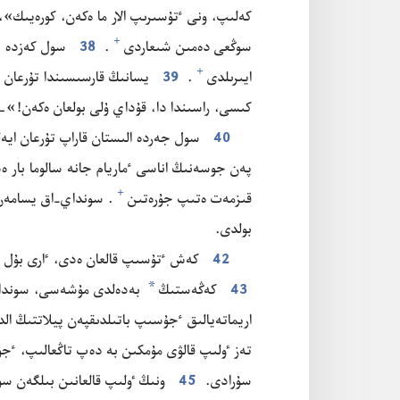
كە‌لىپ،‏ ونى ٴ‌تۇ‌سىرىپ الار ما ە‌كە‌ن،‏ كورە‌يىك»،
+
سوڭعى دە‌مىن شىعاردى⁠
‏.‏
38
سول كە‌زدە ع
+
ايىرىلدى⁠
‏.‏
39
يسانىڭ قارسىسىندا تۇ‌رعان ٴ‌
كىسى،‏ راسىندا دا،‏ قۇ‌داي ۇ‌لى بولعان ە‌كە‌ن!‏»—
40
سول جە‌ردە الىستان قاراپ تۇ‌رعان ايە‌لد
پە‌ن جوسە‌نىڭ اناسى ٴ‌ماريام جانە سالوما بار ە‌
+
قىزمە‌ت ە‌تىپ جۇ‌رە‌تىن⁠
‏.‏ سونداي-‏اق يسامە‌ن 
بولدى.‏
42
كە‌ش ٴ‌تۇ‌سىپ قالعان ە‌دى،‏ ٵرى بۇ‌ل د
*
43
كە‌ڭە‌ستىڭ
بە‌دە‌لدى مۇ‌شە‌سى،‏ سوندا
اريماتە‌يالىق ٴ‌جۇ‌سىپ باتىلدىقپە‌ن پيلاتتىڭ الد
تە‌ز ٶلىپ قالۋى مۇ‌مكىن بە دە‌پ تاڭعالىپ،‏ ٴ‌جۇ
سۇ‌رادى.‏
45
ونىڭ ٶلىپ قالعانىن بىلگە‌ن سوڭ،