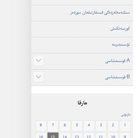
سىلتە‌مە‌لە‌ردە‌گى قىسقارتىلعان سوزدە‌ر
كورسە‌تكىش
تۇ‌سىندىرمە
A قوسىمشاسى
Show
more
Show
more
مارقا
مازمۇنى
8
7
6
5
4
3
2
1
16
15
14
13
12
11
10
9