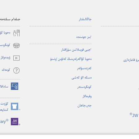
جاڭالىقتار
جىلدام سىلتەمەل
ە‌حوبا كۋ
ٴ‌بىز جونىندە
كونگرەست
(opens
ٴ‌جيى قويىلاتىن سۇ‌راقتار
new
ۆيدە‌ولار
ە‌حوبا كۋاگە‌رلە‌رىنىڭ كە‌لۋىن ٶتىنۋ
ىرۋ قاعازدارى
window)
كە‌زدە‌سۋلە‌ر
كومە‌ك
ە‌سكە الۋ كە‌شى
ساداقال
كونگرە‌ستە‌ر
(opens
وقيعالار
new
window)
كۇزەت م
جە‌ر-‏جاھان
كىتاپح
(opens
®
JW 
new
®
rary
window)