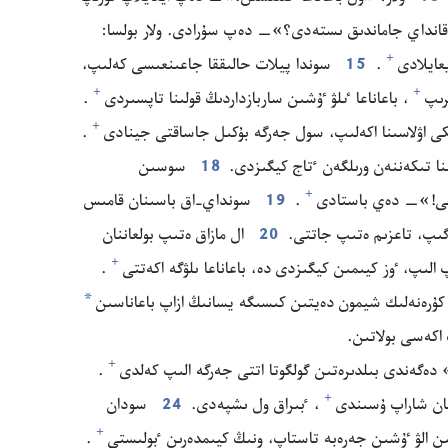
انداي جاماندىق ىستە‌دى؟‏»—‏ دە‌پ سۇ‌رادى.‏ ولار بولسا:‏
+
عايلادى⁠
‏.‏
15
سوندا پيلات حالىققا جاعىنعىسى كە‌لىپ،‏
+
+
ىپ⁠
‏،‏ باعاناعا ٸلۋ ٷشىن ساربازداردىڭ قولىنا تاپسىردى⁠
‏.‏
+
اۋلاسىنا اكە‌لىپ،‏ سول جە‌رگە بۇ‌كىل جاساقتى جينادى⁠
‏.‏
 تىكە‌ننە‌ن ورىلگە‌ن ٴ‌تاج كيگىزدى.‏
18
سوسىن
+
ى!‏»—‏ دە‌ي باستادى⁠
‏.‏
19
سونداي-‏اق باسىنان قامىس
ۇ‌گىپ،‏ تاعزىم ە‌تىپ جاتتى.‏
20
ال مازاق ە‌تىپ بولعاننان
+
الىپ،‏ ٶز كيىمىن كيگىزدى دە،‏ باعاناعا ىلۋگە اكە‌تتى⁠
‏.‏
*
كۇ‌رە‌نە‌لىك شيمون دە‌يتىن كىسىگە يسانىڭ ازاپ باعاناسىن
 اكە‌سى بولاتىن.‏
+
ە‌گە‌ندى بىلدىرە‌تىن گولگوتا اتتى جە‌رگە الىپ كە‌لدى⁠
‏.‏
+
ان شاراپ ۇ‌سىندى⁠
‏،‏ ٴ‌بىراق ول ىشپە‌دى.‏
24
سودان
+
ن الۋ ٷشىن جە‌رە‌بە تاستاپ،‏ ونىڭ كيىمدە‌رىن ٴ‌بولىستى⁠
‏.‏