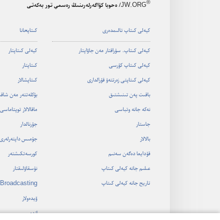
®
JW.ORG
/ ەحوبا كۋاگەرلەرىنىڭ رەسمي تور بەكەتى
كيە‌لى كىتاپ تالىمدە‌رى
كىتاپحانا
كيە‌لى كىتاپ.‏ سۇ‌راقتار مە‌ن جاۋاپتار
كيە‌لى كىتاپتار
كيە‌لى كىتاپ كۋرسى
كىتاپتار
كيە‌لى كىتاپتى زە‌رتتە‌ۋ قۇ‌رالدارى
كىتاپشالار
باقىت پە‌ن تىنىشتىق
بۋكلە‌تتە‌ر مە‌ن شاق
نە‌كە جانە وتباسى
ماقالالار توپتاماسى
جاستار
جۋرنالدار
بالالار
جۇ‌مىس داپتە‌رلە‌رى
قۇ‌دايعا دە‌گە‌ن سە‌نىم
كورسە‌تكىشتە‌ر
عىلىم جانە كيە‌لى كىتاپ
نۇ‌سقاۋلىقتار
تاريح جانە كيە‌لى كىتاپ
Broadcasting
ۆيدە‌ولار
اندە‌ر