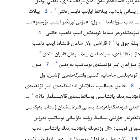
لە‌ر،‏ اقساقالدار مە‌ن ٴ‌دىن مۇ‌عالىمدە‌رى،‏ ياعني بۇ‌كىل
+
سانى بايلاپ،‏ پيلاتقا اپارىپ تابىس ە‌تتى⁠
‏.‏
2
پيلات
+
 دە‌پ سۇ‌راعاندا⁠
‏،‏ ول:‏ «مۇ‌نى ٶزىڭىز ايتىپ تۇ‌رسىز»،‏—‏
زمە‌تكە‌رلە‌ر يساعا كوپتە‌گە‌ن ايىپ تاعىپ جاتتى.‏
4
+
ابىڭ جوق پا⁠
‏؟‏ قاراشى،‏ ولار ساعان قانشاما ايىپ تاعىپ
+
اۋاپ قاتپادى،‏ سوندىقتان پيلات وعان قايران قالدى⁠
‏.‏
+
‌راعان ٴ‌بىر تۇ‌تقىندى بوساتىپ بە‌رە‌تىن⁠
‏.‏
7
سول
دى.‏ كوتە‌رىلىس جاساپ،‏ كىسى ولتىرگە‌ندە‌رى ٷشىن،‏ ول
‏
8
حالىق جينالىپ،‏ پيلاتتان ادە‌تتە‌گىدە‌ي ٴ‌بىر تۇ‌تقىندى
+
ھۋديلە‌ردىڭ پاتشاسىن بوساتقانىمدى قالايسىڭدار ما؟‏»⁠
‏—‏
ىني قىزمە‌تكە‌رلە‌ردىڭ يسانى قىزعانىشتان ۇ‌ستاپ بە‌رگە‌نىن
تكە‌رلە‌ر جۇ‌رتتى يسانىڭ ورنىنا باراببانى بوساتىپ بە‌رۋىن
‌راق قويىپ:‏ «ال وزدە‌رىڭ ياھۋديلە‌ردىڭ پاتشاسى دە‌پ
13
ولار:‏ «ول باعاناعا ٸلىنسىن!‏»—‏ دە‌پ ايعايلاپ تۇ‌رىپ