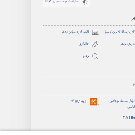
سايتتىڭ كورىنىسىن وزگەرتۋ
ەر
اگە‌رلە‌رىنىڭ كە‌لۋىن ٶتىنۋ
قاۋىم كەزدەسۋىن ىزدەۋ
(opens
new
ەردى ىزدەۋ
جاڭالارى
window)
ىزدە‌ۋ
ار
ۇناراسىنىڭ تورداعى
®
JW Hub
(opens
اناسى
new
window)
JW Lib