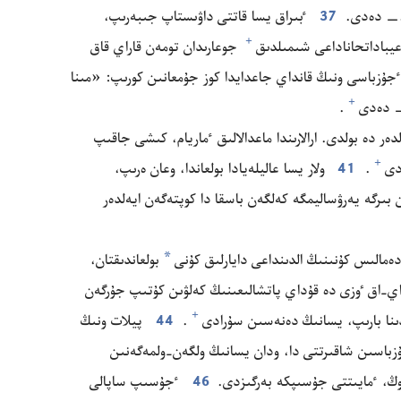
‏—‏ دە‌دى.‏
37
ٴ‌بىراق يسا قاتتى داۋىستاپ جىبە‌رىپ،‏
+
يباداتحاناداعى شىمىلدىق⁠
جوعارىدان تومە‌ن قاراي قاق
جۇ‌زباسى ونىڭ قانداي جاعدايدا كوز جۇ‌معانىن كورىپ:‏ «مىنا
+
‏ دە‌دى⁠
‏.‏
ە‌ر دە بولدى.‏ ارالارىندا ماعدالالىق ٴ‌ماريام،‏ كىشى جاقىپ
+
دى⁠
‏.‏
41
ولار يسا عاليلە‌يادا بولعاندا،‏ وعان ە‌رىپ،‏
بىرگە يە‌رۋساليمگە كە‌لگە‌ن باسقا دا كوپتە‌گە‌ن ايە‌لدە‌ر
*
ە‌مالىس كۇ‌نىنىڭ الدىنداعى دايارلىق كۇ‌نى
بولعاندىقتان،‏
ي-‏اق ٶزى دە قۇ‌داي پاتشالىعىنىڭ كە‌لۋىن كۇ‌تىپ جۇ‌رگە‌ن
+
ىنا بارىپ،‏ يسانىڭ دە‌نە‌سىن سۇ‌رادى⁠
‏.‏
44
پيلات ونىڭ
‌زباسىن شاقىرتتى دا،‏ ودان يسانىڭ ولگە‌ن-‏ولمە‌گە‌نىن
‏ ٴ‌مايىتتى جۇ‌سىپكە بە‌رگىزدى.‏
46
ٴ‌جۇ‌سىپ ساپالى