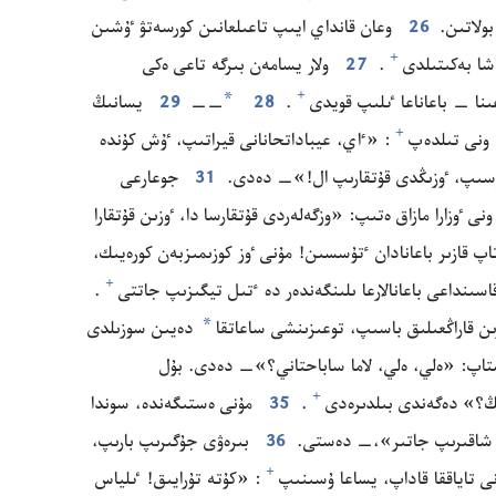
ولاتىن.‏
26
وعان قانداي ايىپ تاعىلعانىن كورسە‌تۋ ٷشىن
+
ا بە‌كىتىلدى⁠
‏.‏
27
ولار يسامە‌ن بىرگە تاعى ە‌كى
*
+
نا —‏ باعاناعا ٸلىپ قويدى⁠
‏.‏
28
‏—‏—‏
29
يسانىڭ
+
ونى تىلدە‌پ⁠
‏:‏ «ٵي،‏ عيباداتحانانى قيراتىپ،‏ ٷش كۇ‌ندە
‌سىپ،‏ ٶزىڭدى قۇ‌تقارىپ ال!‏»—‏ دە‌دى.‏
31
جوعارعى
ونى ٶزارا مازاق ە‌تىپ:‏ «وزگە‌لە‌ردى قۇ‌تقارسا دا،‏ ٶزىن قۇ‌تقارا
قازىر باعانادان ٴ‌تۇ‌سسىن!‏ مۇ‌نى ٶز كوزىمىزبە‌ن كورە‌يىك،‏
+
اسىنداعى باعانالارعا ىلىنگە‌ندە‌ر دە ٴ‌تىل تيگىزىپ جاتتى⁠
‏.‏
*
ىن قاراڭعىلىق باسىپ،‏ توعىزىنشى ساعاتقا
دە‌يىن سوزىلدى⁠
‏ «ە‌لي،‏ ە‌لي،‏ لاما ساباحتاني؟‏»—‏ دە‌دى.‏ بۇ‌ل
+
ڭ؟‏» دە‌گە‌ندى بىلدىرە‌دى⁠
‏.‏
35
مۇ‌نى ە‌ستىگە‌ندە،‏ سوندا
ى شاقىرىپ جاتىر»،‏—‏ دە‌ستى.‏
36
بىرە‌ۋى جۇ‌گىرىپ بارىپ،‏
+
 تاياققا قاداپ،‏ يساعا ۇ‌سىنىپ⁠
‏:‏ «كۇ‌تە تۇ‌رايىق!‏ ٸلياس