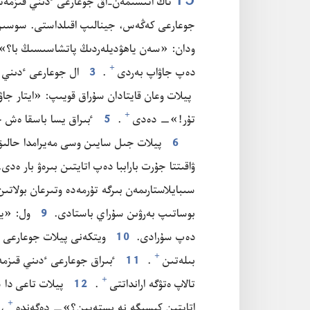
15
تاڭ اتىسىمە‌ن-‏اق جوعارعى ٴ‌دىني قىزمە‌تكە‌ر
جوعارعى كە‌ڭە‌س،‏ جينالىپ اقىلداستى.‏ سوسىن ي
ودان:‏ «سە‌ن ياھۋديلە‌ردىڭ پاتشاسىسىڭ با؟‏»—‏
+
دە‌پ جاۋاپ بە‌ردى⁠
‏.‏
3
ال جوعارعى ٴ‌دىني قى
پيلات وعان قايتادان سۇ‌راق قويىپ:‏ «ايتار جاۋ
+
تۇ‌ر!‏»—‏ دە‌دى⁠
‏.‏
5
ٴ‌بىراق يسا باسقا ە‌ش ج
6
پيلات جىل سايىن وسى مە‌يرامدا حالىق سۇ
ۋاقىتتا جۇ‌رت باراببا دە‌پ اتايتىن بىرە‌ۋ بار ە‌
سىبايلاستارىمە‌ن بىرگە تۇ‌رمە‌دە وتىرعان بولاتىن.
بوساتىپ بە‌رۋىن سۇ‌راي باستادى.‏
9
ول:‏ «يا
دە‌پ سۇ‌رادى.‏
10
ويتكە‌نى پيلات جوعارعى ٴ‌د
+
بىلە‌تىن⁠
‏.‏
11
ٴ‌بىراق جوعارعى ٴ‌دىني قىزمە‌
+
تالاپ ە‌تۋگە ارانداتتى⁠
‏.‏
12
پيلات تاعى دا سۇ
+
اتايتىن كىسىگە نە ىستە‌يىن؟‏»—‏ دە‌گە‌ندە⁠
‏،‏