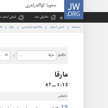
JW.ORG
ەحوبا كۋاگەرلەرى
نە‌گىزگى بە‌ت
كيە‌لى كىتاپ تا
كىتاپحانا
كيە‌لى كىتاپتار
جاڭا دۇنيە اۋدارماسى
مارقا
15
hapter
تاڭداۋ
Bible
Book
مارقا
15‏:‏1‏—47
مازمۇنى