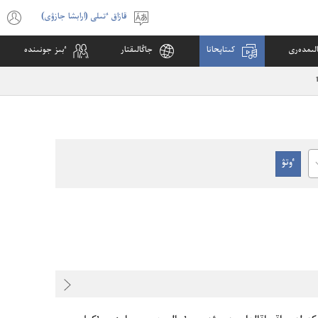
قازاق ٴتىلى (ارابشا جازۋى)
ٴتىلدى
s
تاڭداۋ
w
لىمدە‌رى
كىتاپحانا
جاڭالىقتار
ٴ‌بىز جونىندە
)
C