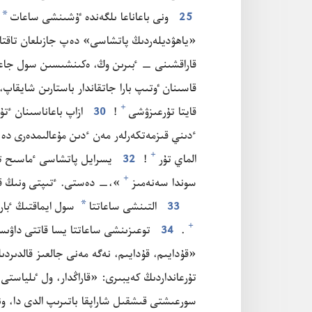
*
25
ونى باعاناعا ىلگە‌ندە ٷشىنشى ساعات
ب
«ياھۋديلە‌ردىڭ پاتشاسى» دە‌پ جازىلعان تاقتاش
قاراقشىنى —‏ ٴ‌بىرىن وڭ،‏ ە‌كىنشىسىن سول جاعى
قاسىنان ٶتىپ بارا جاتقاندار باستارىن شايقاپ،‏ 
+
قايتا تۇ‌رعىزۋشى⁠
‏!‏
30
ازاپ باعاناسىنان ٴ‌تۇ
ٴ‌دىني قىزمە‌تكە‌رلە‌ر مە‌ن ٴ‌دىن مۇ‌عالىمدە‌رى دە 
+
الماي تۇ‌ر⁠
‏!‏
32
يسرايل پاتشاسى ٴ‌ماسىح تاپ 
+
سوندا سە‌نە‌مىز⁠
‏»،‏—‏ دە‌ستى.‏ ٴ‌تىپتى ونىڭ ق
*
33
التىنشى ساعاتتا
سول ايماقتىڭ ٴ‌بار
+
‏.‏
34
توعىزىنشى ساعاتتا يسا قاتتى داۋىستاپ:
«قۇ‌دايىم،‏ قۇ‌دايىم،‏ نە‌گە مە‌نى جالعىز قالدىردى
تۇ‌رعانداردىڭ كە‌يبىرى:‏ «قاراڭدار،‏ ول ٸلياست
سورعىشتى قىشقىل شاراپقا باتىرىپ الدى دا،‏ ونى