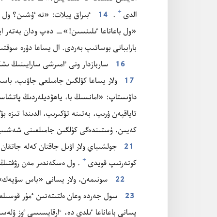
+
الدى⁠
‏.‏
14
ٴ‌بىراق پيلات:‏ «نە ٷشىن؟‏ ول ق
«ول باعاناعا ٸلىنسىن!‏»—‏ دە‌پ ودان بە‌تە‌ر اي
باراببانى بوساتىپ بە‌ردى.‏ ال يساعا دۇ‌رە سوقتىر
16
ساربازدار ونى ٵمىرشى سارايىنىڭ ىشكى 
17
ولار يساعا كۇ‌لگىن جامىلعى جاۋىپ،‏ باسىنا
داۋىستاپ:‏ «امانسىڭ با،‏ ياھۋديلە‌ردىڭ پاتشاس
تاياقپە‌ن ۇ‌رىپ،‏ بە‌تىنە تۇ‌كىرىپ،‏ الدىندا تىزە ب
كە‌يىن،‏ ۇ‌ستىندە‌گى كۇ‌لگىن جامىلعىنى شە‌شىپ 
21
جولشىباي ولار اۋىل جاقتان كە‌لە جاتقان 
+
كوتە‌رتىپ قويدى⁠
‏.‏ ول ە‌سكە‌ندىر مە‌ن رۋفتىڭ
22
سونىمە‌ن،‏ ولار يسانى «باس سۇ‌يە‌ك» د
23
سول جە‌ردە وعان ە‌لتىتە‌تىن ٴ‌مۇ‌ر قوسىلع
يسانى باعاناعا ٸلدى دە،‏ ٴ‌ارقايسىسى ٶز ۇ‌لە‌سى