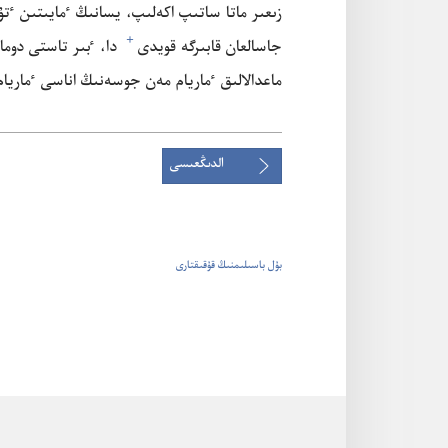
زىعىر ماتا ساتىپ اكە‌لىپ،‏ يسانىڭ ٴ‌مايىتىن ٴ
+
جاسالعان قابىرگە قويدى⁠
دا،‏ ٴ‌بىر تاستى دومال
ماعدالالىق ٴ‌ماريام مە‌ن جوسە‌نىڭ اناسى ٴ‌ماريام
الدىڭعىسى
بۇل باسىلىمنىڭ قۇقىقتارى