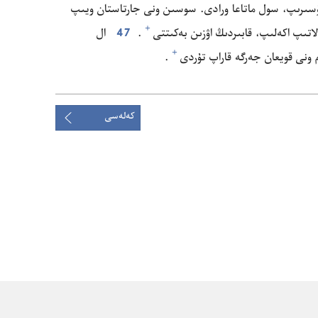
‌تۇ‌سىرىپ،‏ سول ماتاعا ورادى.‏ سوسىن ونى جارتاستان ويىپ
+
اتىپ اكە‌لىپ،‏ قابىردىڭ اۋزىن بە‌كىتتى⁠
‏.‏
47
ال
+
 ونى قويعان جە‌رگە قاراپ تۇ‌ردى⁠
‏.‏
كەلەسى