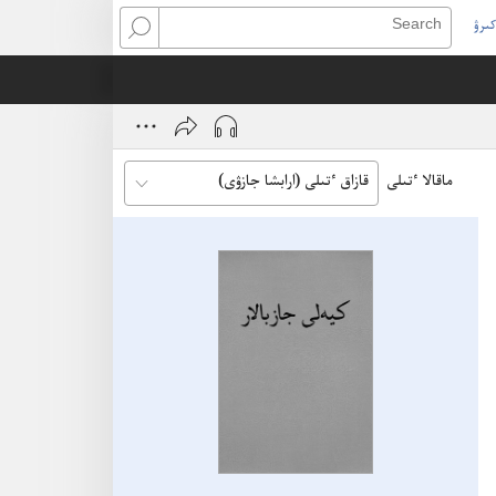
كىرۋ
Search
(open
ne
window
ماقالا ٴتىلى