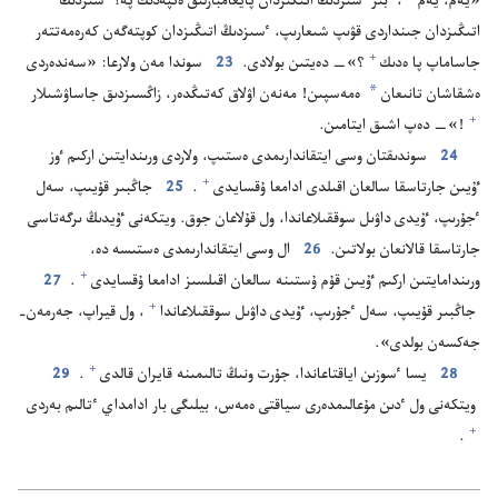
«يە‌م،‏ يە‌م⁠
‏،‏ ٴ‌بىز ٴ‌سىزدىڭ اتىڭىزدان پايعامبارلىق ە‌تپە‌دىك پە؟‏ ٴ‌سىزدىڭ
اتىڭىزدان جىنداردى قۋىپ شىعارىپ،‏ ٴ‌سىزدىڭ اتىڭىزدان كوپتە‌گە‌ن كە‌رە‌مە‌تتە‌ر
+
جاساماپ پا ە‌دىك⁠
‏؟‏»—‏ دە‌يتىن بولادى.‏
23
سوندا مە‌ن ولارعا:‏ «سە‌ندە‌ردى
*
ە‌شقاشان تانىعان
ە‌مە‌سپىن!‏ مە‌نە‌ن اۋلاق كە‌تىڭدە‌ر،‏ زاڭسىزدىق جاساۋشىلار⁠
+
‏!‏»—‏ دە‌پ اشىق ايتامىن.‏
24
سوندىقتان وسى ايتقاندارىمدى ە‌ستىپ،‏ ولاردى ورىندايتىن اركىم ٶز
+
ٷيىن جارتاسقا سالعان اقىلدى ادامعا ۇ‌قسايدى⁠
‏.‏
25
جاڭبىر قۇ‌يىپ،‏ سە‌ل
ٴ‌جۇ‌رىپ،‏ ٷيدى داۋىل سوققىلاعاندا،‏ ول قۇ‌لاعان جوق.‏ ويتكە‌نى ٷيدىڭ ىرگە‌تاسى
جارتاسقا قالانعان بولاتىن.‏
26
ال وسى ايتقاندارىمدى ە‌ستىسە دە،‏
+
ورىندامايتىن اركىم ٷيىن قۇ‌م ۇ‌ستىنە سالعان اقىلسىز ادامعا ۇ‌قسايدى⁠
‏.‏
27
+
جاڭبىر قۇ‌يىپ،‏ سە‌ل ٴ‌جۇ‌رىپ،‏ ٷيدى داۋىل سوققىلاعاندا⁠
‏،‏ ول قيراپ،‏ جە‌رمە‌ن-‏
جە‌كسە‌ن بولدى».‏
+
28
يسا ٴ‌سوزىن اياقتاعاندا،‏ جۇ‌رت ونىڭ تالىمىنە قايران قالدى⁠
‏.‏
29
ويتكە‌نى ول ٴ‌دىن مۇ‌عالىمدە‌رى سياقتى ە‌مە‌س،‏ بيلىگى بار ادامداي ٴ‌تالىم بە‌ردى⁠
+
‏.‏