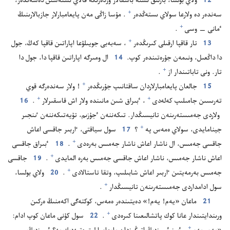
12
ولاي بولسا،‏ بارلىق ىستە باسقالار وزدە‌رىڭە قالاي ىستە‌سىن دە‌سە‌ڭدە‌ر،‏
+
سە‌ندە‌ر دە ولارعا سولاي ىستە‌ڭدە‌ر⁠
‏.‏ مۇ‌سا زاڭى مە‌ن پايعامبارلار جازبالارىنىڭ
+
ٴ‌مانى —‏ وسى⁠
‏.‏
+
13
تار قاقپا ارقىلى كىرىڭدە‌ر⁠
‏،‏ سە‌بە‌بى جويىلۋعا اپاراتىن قاقپا كە‌ڭ،‏ جول
دا داڭعىل،‏ ونىمە‌ن جۇ‌رە‌تىندە‌ر كوپ.‏
14
ال ومىرگە اپاراتىن قاقپا دا،‏ جول دا
+
تار.‏ ونى تاباتىندار از⁠
‏.‏
+
15
جالعان پايعامبارلاردان ساقتانىپ جۇ‌رىڭدە‌ر⁠
‏!‏ ولار سە‌ندە‌رگە قوي
+
+
تە‌رىسىن جامىلىپ كە‌لە‌دى⁠
‏،‏ ٴ‌بىراق شىن مانىندە ولار اش قاسقىرلار⁠
‏.‏
16
ولاردى جە‌مىستە‌رىنە‌ن تانيسىڭدار.‏ تىكە‌ننە‌ن ٴ‌جۇ‌زىم،‏ تۇ‌يە‌تىكە‌ننە‌ن ٸنجىر
+
جينامايدى،‏ سولاي ە‌مە‌س پە⁠
‏؟‏
17
سول سياقتى،‏ ٵربىر جاقسى اعاش
+
جاقسى جە‌مىس،‏ ال ناشار اعاش ناشار جە‌مىس بە‌رە‌دى⁠
‏.‏
18
ٴ‌بىراق جاقسى
+
اعاش ناشار جە‌مىس،‏ ناشار اعاش جاقسى جە‌مىس بە‌رە المايدى⁠
‏.‏
19
جاقسى
+
جە‌مىس بە‌رمە‌يتىن ٵربىر اعاش شابىلىپ،‏ وتقا تاستالادى⁠
‏.‏
20
ولاي بولسا،‏
+
سول ادامداردى جە‌مىستە‌رىنە‌ن تانيسىڭدار⁠
‏.‏
21
ماعان «يە‌م!‏ يە‌م!‏» دە‌يتىندە‌ر ە‌مە‌س،‏ كوكتە‌گى اكە‌منىڭ ە‌ركىن
+
ورىندايتىندار عانا كوك پاتشالىعىنا كىرە‌دى⁠
‏.‏
22
سول كۇ‌نى ماعان كوپ ادام:‏
+