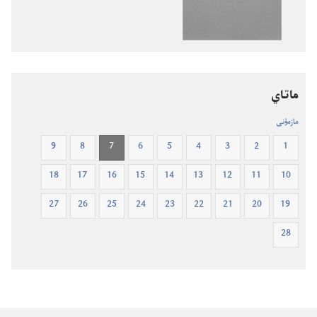
تالداۋ
كيە‌لى
كيە‌لى
جازبالار.‏
جازبالار.‏
جاڭا
جاڭا
دۇ‌نيە
دۇ‌نيە
اۋدارماسى
اۋدارماسى
ماتاي
مازمۇنى
9
8
7
6
5
4
3
2
1
18
17
16
15
14
13
12
11
10
27
26
25
24
23
22
21
20
19
28