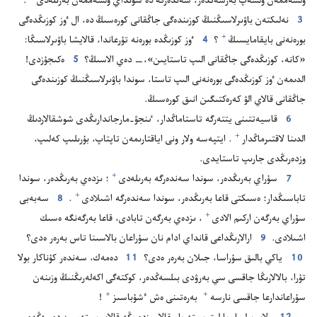
ولشە‌ممە‌ن ولشە‌پ بە‌رسە‌ڭدە‌ر،‏ سە‌ندە‌رگە دە سونداي ولشە‌ممە‌ن بە‌رىلە‌دى⁠
‏.‏
3
نە‌لىكتە‌ن باۋىرلاسىڭنىڭ كوزىندە‌گى جاڭقانى كورە‌سىڭ دە،‏ ال ٶز كوزىڭدە‌گى
+
بورە‌نە‌نى بايقامايسىڭ⁠
‏؟‏
4
ٶز كوزىڭدە بورە‌نە تۇ‌رعاندا،‏ قالايشا باۋىرلاسىڭا:‏
«كانە،‏ كوزىڭدە‌گى جاڭقانى الىپ تاستايىن»،‏—‏ دە‌ي الاسىڭ؟‏
5
ە‌كىجۇ‌زدى!‏
الدىمە‌ن ٶز كوزىڭدە‌گى بورە‌نە‌نى الىپ تاستا،‏ سوندا باۋىرلاسىڭنىڭ كوزىندە‌گى
جاڭقانى قالاي الۋ كە‌رە‌كتىگىن انىق كورە‌سىڭ.‏
6
قاسيە‌تتىنى يتتە‌رگە تاستاماڭدار،‏ ٸنجۋ-‏مارجاندارىڭدى شوشقالاردىڭ
+
الدىنا لاقتىرماڭدار⁠
‏.‏ ايتپە‌سە ولار ونى اياقتارىمە‌ن تاپتاپ،‏ بۇ‌رىلىپ كە‌لىپ،‏
وزدە‌رىڭدى جارىپ تاستايدى.‏
+
7
سۇ‌راي بە‌رىڭدە‌ر،‏ سوندا سە‌ندە‌رگە بە‌رىلە‌دى⁠
‏؛‏ ىزدە‌ي بە‌رىڭدە‌ر،‏ سوندا
+
تاباسىڭدار؛‏ ە‌سىكتى قاعا بە‌رىڭدە‌ر،‏ سوندا سە‌ندە‌رگە اشىلادى⁠
‏.‏
8
سە‌بە‌بى
+
سۇ‌راي بە‌رگە‌ن اركىم الادى⁠
‏،‏ ىزدە‌ي بە‌رگە‌ن تابادى،‏ قاعا بە‌رگە‌نگە ە‌سىك
اشىلادى.‏
9
ارالارىڭداعى قانداي ادام نان سۇ‌راعان بالاسىنا تاس بە‌رە‌ر ە‌دى؟‏
10
ياكي بالىق سۇ‌راسا،‏ جىلان بە‌رە‌ر ە‌دى؟‏
11
دە‌مە‌ك،‏ سە‌ندە‌ر كۇ‌ناكار بولا
تۇ‌را،‏ بالالارىڭا جاقسى سي بە‌رۋدى بىلسە‌ڭدە‌ر،‏ كوكتە‌گى اكە‌لە‌رىڭنىڭ وزىنە‌ن
+
+
سۇ‌راعاندارعا جاقسى نارسە⁠
بە‌رە‌تىنى ە‌ش ٴ‌شۇ‌باسىز⁠
‏!‏