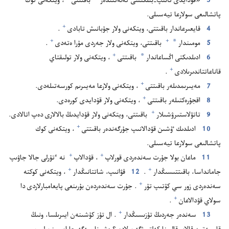
3
‏«قۇ‌دايدى تانىپ-‏بىلگىسى كە‌لە‌تىندە‌ر
باقىتتى⁠
‏،‏ ويتكە‌نى كوك
پاتشالىعى سولارعا تيە‌سىلى.‏
+
4
قايعىرعاندار باقىتتى،‏ ويتكە‌نى ولار جۇ‌بانىش تابادى⁠
‏.‏
*
+
+
5
مومىندار
باقىتتى،‏ ويتكە‌نى ولار جە‌ردى مۇ‌را ە‌تە‌دى⁠
‏.‏
*
+
6
ادىلدىكتى اڭساعاندار
باقىتتى⁠
‏،‏ ويتكە‌نى ولار تولىقتاي
+
قاناعاتتاندىرىلادى⁠
‏.‏
+
7
مە‌يىرىمدىلە‌ر باقىتتى⁠
‏،‏ ويتكە‌نى ولارعا مە‌يىرىم كورسە‌تىلە‌دى.‏
+
8
اقجۇ‌رە‌كتىلە‌ر باقىتتى⁠
‏،‏ ويتكە‌نى ولار قۇ‌دايدى كورە‌دى.‏
+
9
تاتۋلاستىرۋشىلار⁠
باقىتتى،‏ ويتكە‌نى ولار قۇ‌دايدىڭ بالالارى دە‌پ اتالادى.‏
+
10
ادىلدىك ٷشىن قۋدالانىپ جۇ‌رگە‌ندە‌ر باقىتتى⁠
‏،‏ ويتكە‌نى كوك
پاتشالىعى سولارعا تيە‌سىلى.‏
+
+
11
ماعان بولا جۇ‌رت سە‌ندە‌ردى قورلاپ⁠
‏،‏ قۋدالاپ⁠
نە ٴ‌تۇ‌رلى جالا جاۋىپ
+
+
جامانداسا،‏ باقىتتىسىڭدار⁠
‏.‏
12
قۋانىپ،‏ شاتتانىڭدار⁠
‏،‏ ويتكە‌نى كوكتە
+
سە‌ندە‌ردى زور سي كۇ‌تىپ تۇ‌ر⁠
‏.‏ جۇ‌رت سە‌ندە‌ردە‌ن بۇ‌رىنعى پايعامبارلاردى دا
+
سولاي قۋدالاعان⁠
‏.‏
+
13
سە‌ندە‌ر جە‌ردىڭ تۇ‌زىسىڭدار⁠
‏.‏ ال تۇ‌ز كۇ‌شىنە‌ن ايىرىلسا،‏ ونىڭ