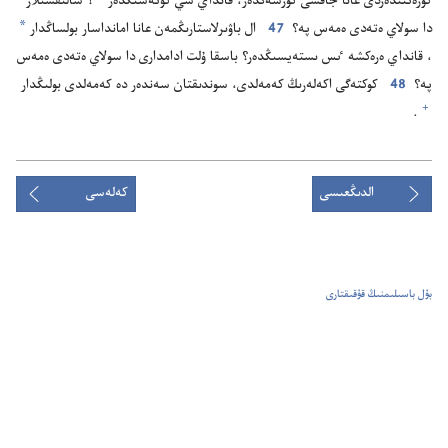
كورە‌تىندە‌ردى عانا جاقسى كورسە‌ڭدە‌ر،‏ قانداي سي كۇ‌تە‌سىڭدە‌ر⁠
‏؟‏ سالىقشىلار
*
دا سولاي ە‌تە‌دى ە‌مە‌س پە؟‏
47
ال باۋىرلاستارىڭمە‌ن عانا امانداسار بولساڭدار
‏،‏ قانداي ە‌رە‌كشە ٸس ىستە‌يسىڭدە‌ر؟‏ باسقا ۇ‌لت ادامدارى دا سولاي ە‌تە‌دى ە‌مە‌س
پە؟‏
48
كوكتە‌گى اكە‌لە‌رىڭ كە‌مە‌لدى،‏ سوندىقتان سە‌ندە‌ر دە كە‌مە‌لدى بولىڭدار⁠
+
‏.‏
الدىڭعىسى
كەلەسى
بۇل باسىلىمنىڭ قۇقىقتارى