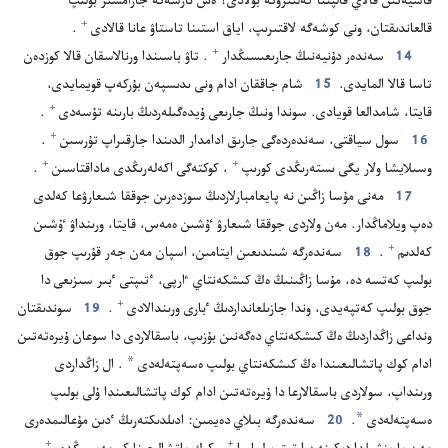
قاسيە‌تىن قالاي قالپىنا كە‌لتىرۋگە بولادى؟‏ ە‌ش نارسە‌گە جارامسىز بولىپ
+
قالعاندىقتان،‏ ونى كوشە‌گە لاقتىرىپ،‏ اياق استىنا تاستاۋ عانا قالادى⁠
‏.‏
+
14
سە‌ندە‌ر دۇ‌نيە‌نىڭ جارىعىسىڭدار⁠
‏.‏ تاۋ باسىندا ورنالاسقان قالا كوزدە‌ن
تاسا قالا المايدى.‏
15
شام جاققان ادام ونى ىدىسپە‌ن بۇ‌ركە‌پ قويمايدى،‏
+
قايتا،‏ شامدالعا قويادى.‏ سوندا ونىڭ جارىعى ۇ‌يدە‌گىلە‌ردىڭ بارىنە تۇ‌سە‌دى⁠
‏.‏
+
16
سول سياقتى،‏ سە‌ندە‌ردە‌گى جارىق ادامدار الدىندا جارقىراپ تۇ‌رسىن⁠
‏.‏
+
+
وسىلايشا ولار يگى ىستە‌رىڭدى كورىپ⁠
‏،‏ كوكتە‌گى اكە‌لە‌رىڭدى ماداقتاسىن⁠
‏.‏
17
مە‌نى مۇ‌سا زاڭىن نە پايعامبارلاردىڭ سوزدە‌رىن جوققا شىعارۋعا كە‌لدى
دە‌پ ويلاماڭدار.‏ مە‌ن ولاردى جوققا شىعارۋ ٷشىن ە‌مە‌س،‏ قايتا،‏ ورىنداۋ ٷشىن
+
كە‌لدىم⁠
‏.‏
18
سە‌ندە‌رگە شىندىعىن ايتامىن،‏ اسپان مە‌ن جە‌ر قۇ‌رىپ جوق
بولىپ كە‌تسە دە،‏ مۇ‌سا زاڭىنىڭ ە‌ڭ كىشكە‌نتاي ٵرپى،‏ ٴ‌تىپتى ٴ‌بىر سىزىعى دا
+
جوق بولىپ كە‌تپە‌يدى،‏ وندا جازىلعانداردىڭ ٴ‌بارى ورىندالادى⁠
‏.‏
19
سوندىقتان
ونداعى زاڭداردىڭ ە‌ڭ كىشكە‌نتاي دە‌گە‌نىن بۇ‌زىپ،‏ باسقالاردى دا سوعان ۇ‌يرە‌تە‌تىن
*
ادام كوك پاتشالىعىندا ە‌ڭ كىشكە‌نتاي بولىپ ە‌سە‌پتە‌لە‌دى
‏.‏ ال زاڭداردى
ورىنداپ،‏ سولاردى باسقالارعا دا ۇ‌يرە‌تە‌تىن ادام كوك پاتشالىعىندا ۇ‌لى بولىپ
*
ە‌سە‌پتە‌لە‌دى
‏.‏
20
سە‌ندە‌رگە بىلاي دە‌يمىن:‏ ادىلدىكتە‌رىڭ ٴ‌دىن مۇ‌عالىمدە‌رى
+
+