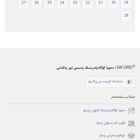
27
26
25
24
23
22
21
20
19
28
®
JW.ORG
/ ەحوبا كۋاگەرلەرىنىڭ رەسمي تور بەكەتى
سايتتىڭ كورىنىسىن وزگەرتۋ
جىلدام سىلتەمەلەر
ە‌حوبا كۋاگە‌رلە‌رىنىڭ كە‌لۋىن ٶتىنۋ
قاۋىم كەزدەسۋىن ىزدەۋ
(opens
new
كونگرەستەردى ىزدەۋ
(opens
window)