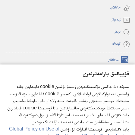
new
جاڭالارى
window)
ۆيدە‌ولار
ىزدە‌ۋ
كومە‌ك
ساداقالار
(opens
new
قۇپيالىق پارامەترلەرى
window)
كۇزەت مۇناراسىنىڭ تورداعى كىتاپحاناسى
(opens
سىزگە ەڭ جاقسى مۇكىندىكتەردى ۇسىنۋ ءۇشىن cookie فايلدارىن جانە
new
®
JW Hub
ۇقساس تەحنولوگيالاردى قولدانىلادى. كەيبىر cookie فايلدارى ءبىزدىڭ ۆەب-
window)
(opens
سايتتىڭ جۇمىس ىستەۋى ءۇشىن قاجەت جانە ولاردان باس تارتۋعا بولمايدى.
new
®
JW Library
ءسىز سايتتىڭ مۇمكىندىكتەردى جاقسارتاتىن عانا قوسىمشا cookie فايلدارىن
window)
پايدالانۋدى قابىلداي الاسىز نەمەسە باس تارتا الاسىز. بۇل دەرەكتەردىڭ
ەشقايسىسى ەشقاشان ساتىلمايدى نەمەسە ماركەتينگ ءۇشىن
پايدالانىلمايدى. قوسىمشا اقپارات الۋ ءۇشىن
Global Policy on Use of