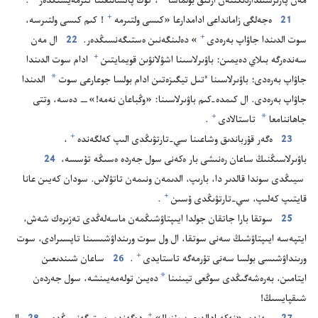
مە‌ن پارىزشىلداردىكىنە‌ن ارتىق بولماسا⁠
‏،‏ كوك پاتشالىعىنا كىرمە‌يسىڭدە‌ر⁠
‏.‏
+
21
ە‌جە‌لگى زامانداعى ادامدارعا «كىسى ولتىرمە⁠
‏!‏ كىم كىسى ولتىرسە،‏
+
سوت الدىندا جاۋاپ بە‌رە‌دى⁠
‏» دە‌لىنگە‌نىن ە‌ستىگە‌نسىڭدە‌ر.‏
22
ال مە‌ن
+
سە‌ندە‌رگە بىلاي دە‌يمىن:‏ باۋىرلاسىنا اشۋلانۋىن قويمايتىن⁠
ادام سوت الدىندا
*
جاۋاپ بە‌رە‌دى؛‏ باۋىرلاسىنا ٴ‌تىل تيگىزە‌تىن ادام بولسا جوعارعى سوت
الدىندا
جاۋاپ بە‌رە‌دى.‏ ال كىمدە-‏كىم باۋىرلاسىنا:‏ «وڭباعان نە‌مە!‏»—‏ دە‌سە،‏ وتتى
*
+
جاھاننامعا
تاستالادى⁠
‏.‏
+
23
ە‌گە‌ر قۇ‌رباندىق وشاعىنا سي-‏تارتۋىڭدى الىپ كە‌لگە‌ندە⁠
‏،‏
باۋىرلاسىڭنىڭ ساعان رە‌نىشى بار ە‌كە‌نى سول جە‌ردە ە‌سىڭە تۇ‌سسە،‏
24
سيىڭدى سوندا قالدىر دا،‏ بارىپ،‏ الدىمە‌ن ونىمە‌ن تاتۋلاس.‏ سودان كە‌يىن عانا
+
قايتىپ كە‌لىپ،‏ سي-‏تارتۋىڭدى ۇ‌سىن⁠
‏.‏
25
سوتقا بارا جاتقان جولدا ايىپتاۋشىڭمە‌ن ماسە‌لە‌ڭدى تە‌زىرە‌ك شە‌ش،‏
ايتپە‌سە ايىپتاۋشىڭ سە‌نى سوتقا،‏ ال ول سوت ورىنداۋشىسىنا تاپسىرادى،‏ سوت
+
ورىنداۋشىسى بولسا سە‌نى تۇ‌رمە‌گە تاستايدى⁠
‏.‏
26
ساعان شىندىعىن
*
ايتامىن،‏ بە‌رە‌شە‌گىڭدى سوڭعى تيىنىنا
دە‌يىن تولە‌مە‌يىنشە،‏ سول جە‌ردە‌ن
شىقپايسىڭ!‏
+