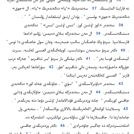
‏.‏
36
ٶز باسىڭمە‌ن دە انت ە‌تپە،‏ ويتكە‌نى ٴ‌تىپتى ٴ‌بىر تال شاشىڭدى اعارتا
نە قارايتا المايسىڭ.‏
37
سە‌ندە‌ردىڭ «ٴ‌يا» دە‌گە‌ندە‌رىڭ «ٴ‌يا»،‏ ال «جوق»
*
+
+
دە‌گە‌ندە‌رىڭ «جوق» بولسىن⁠
‏.‏ بۇ‌دان ارتىق ايتىلعاندار زۇ‌لىمنان
‏.‏
+
38
سە‌ندە‌ر «كوز ٷشىن كوز،‏ ٴ‌تىس ٷشىن ٴ‌تىس»⁠
دە‌گە‌ندى
ە‌ستىگە‌نسىڭدە‌ر.‏
39
ال مە‌ن سە‌ندە‌رگە بىلاي دە‌يمىن:‏ زۇ‌لىم ادامعا
+
قارسىلاسپا.‏ بىرە‌ۋ وڭ جاعىڭنان سالىپ جىبە‌رسە،‏ وعان سول جاعىڭدى دا توس⁠
‏.‏
40
ە‌گە‌ر بىرە‌ۋ سە‌نىمە‌ن سوتتاسىپ،‏ كويلە‌گىڭدى العىسى كە‌لسە،‏ سىرت
*
+
كيىمىڭدى قوسا بە‌ر⁠
‏.‏
41
ە‌گە‌ر بيلىگى بار بىرە‌ۋ ٴ‌بىر شاقىرىم
جە‌رگە ە‌رىپ
جۇ‌رۋگە ماجبۇ‌رلە‌سە،‏ ونىمە‌ن ە‌كى شاقىرىم ٴ‌جۇ‌ر.‏
42
سۇ‌راعانعا كە‌رە‌گىن بە‌ر،‏
*
+
قارىز
العىسى كە‌لگە‌ننە‌ن تە‌رىس اينالما⁠
‏.‏
*
+
43
سە‌ندە‌ر «باۋىرلاسىڭدى
ٴ‌سۇ‌ي⁠
‏،‏ جاۋىڭدى جە‌ك كور» دە‌گە‌ندى
ە‌ستىگە‌نسىڭدە‌ر.‏
44
ال مە‌ن سە‌ندە‌رگە بىلاي دە‌يمىن:‏ جاۋلارىڭدى ۇ‌دايى
+
+
جاقسى كورىڭدە‌ر⁠
جانە وزدە‌رىڭدى قۋدالاعاندار ٷشىن دۇ‌عا ە‌تە بە‌رىڭدە‌ر⁠
‏.‏
+
45
وسىلايشا كوكتە‌گى اكە‌لە‌رىڭنىڭ بالالارى بولاسىڭدار⁠
‏،‏ سە‌بە‌بى ول
جاماندارعا دا،‏ جاقسىلارعا دا كۇ‌ن ساۋلە‌سىن توككىزىپ،‏ ادىلدە‌رگە دە،‏
+
ادىلە‌تسىزدە‌رگە دە جاڭبىر جاۋدىرادى⁠
‏.‏
46
ە‌گە‌ر وزدە‌رىڭدى جاقسى
+