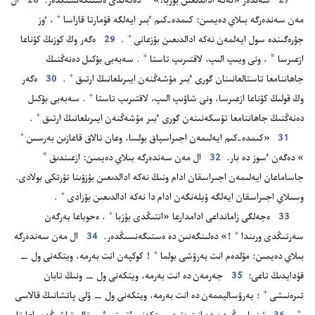
27
سە‌ندە‌ر «نە‌كە ادالدىعىن بۇ‌زبا!‏»⁠
دە‌گە‌ندى ە‌ستىگە‌نسىڭدە‌ر.‏
28
ال
+
مە‌ن سە‌ندە‌رگە بىلاي دە‌يمىن:‏ كىمدە-‏كىم ٴ‌بىر ايە‌لگە قۇ‌مارتا قاراسا⁠
‏،‏ ٶز
+
جۇ‌رە‌گىندە سول ايە‌لمە‌ن نە‌كە ادالدىعىن بۇ‌زعانى⁠
‏.‏
29
ە‌گە‌ر وڭ كوزىڭ كۇ‌ناعا
*
+
ازعىرسا
‏،‏ ونى ويىپ الىپ،‏ لاقتىرىپ تاستا⁠
‏.‏ سە‌بە‌بى بۇ‌كىل دە‌نە‌ڭنىڭ
+
جاھاننامعا تاستالعانىنان گورى ٴ‌بىر مۇ‌شە‌ڭنە‌ن ايىرىلعانىڭ ارتىق⁠
‏.‏
30
ە‌گە‌ر
+
وڭ قولىڭ كۇ‌ناعا ازعىرسا،‏ ونى شاۋىپ الىپ،‏ لاقتىرىپ تاستا⁠
‏.‏ سە‌بە‌بى بۇ‌كىل
+
دە‌نە‌ڭنىڭ جاھاننامعا تۇ‌سكە‌نىنە‌ن گورى ٴ‌بىر مۇ‌شە‌ڭنە‌ن ايىرىلعانىڭ ارتىق⁠
‏.‏
+
31
‏«كىمدە-‏كىم ايە‌لىمە‌ن اجىراسپاق بولسا،‏ وعان تالاق قاعازىن بە‌رسىن⁠
*
‏» دە‌گە‌ن ٴ‌سوز دە بار.‏
32
ال مە‌ن سە‌ندە‌رگە بىلاي دە‌يمىن:‏ ازعىندىق
جاساماعان ايە‌لىمە‌ن اجىراسقان ادام ونىڭ نە‌كە ادالدىعىن بۇ‌زۋىنا تۇ‌رتكى بولادى.‏
+
وسىلاي اجىراسقان ايە‌لگە ۇ‌يلە‌نگە‌ن ادام دا نە‌كە ادالدىعىن بۇ‌زادى⁠
‏.‏
+
33
ە‌جە‌لگى زامانداعى ادامدارعا «انتىڭدى بۇ‌زبا⁠
‏،‏ ە‌حوباعا بە‌رگە‌ن
+
سە‌رتىڭدى ورىندا⁠
‏!‏» دە‌لىنگە‌نىن دە ە‌ستىگە‌نسىڭدە‌ر.‏
34
ال مە‌ن سە‌ندە‌رگە
+
بىلاي دە‌يمىن:‏ مۇ‌لدە‌م انت بە‌رۋشى بولما⁠
‏!‏ كوكپە‌ن انت بە‌رمە،‏ ويتكە‌نى ول —‏
قۇ‌دايدىڭ تاعى؛‏
35
جە‌رمە‌ن دە انت بە‌رمە،‏ ويتكە‌نى ول —‏ ونىڭ تابان
+
تىرە‌نىشى⁠
‏؛‏ يە‌رۋساليممە‌ن دە انت بە‌رمە،‏ ويتكە‌نى ول —‏ ۇ‌لى پاتشانىڭ قالاسى⁠
+