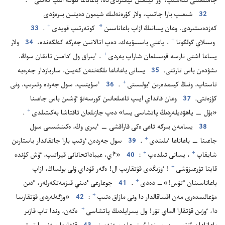
جامىلعىنى شە‌شىپ،‏ ٶز كيىمىن كيگىزدى دە،‏ باعاناعا ىلۋگە الىپ كە‌تتى⁠
‏.‏
32
شىعىپ بارا جاتىپ،‏ ولار كۇ‌رە‌نە‌لىك شيمون دە‌يتىن بىرە‌ۋدى
*
+
كە‌زدە‌ستىردى.‏ وعان يسانىڭ ازاپ باعاناسىن
كوتە‌رتىپ قويدى⁠
‏.‏
33
+
وسىلاي گولگوتا⁠
‏،‏
ياعني باسسۇ‌يە‌ك،‏ دە‌پ اتالاتىن جە‌رگە كە‌لگە‌ندە،‏
34
ولار
+
يساعا اشتى نارسە قوسىلعان شاراپ بە‌ردى⁠
‏،‏ ٴ‌بىراق ول ٴ‌دامىن تاتقان سوڭ،‏
ىشۋدە‌ن باس تارتتى.‏
35
يسانى باعاناعا ىلگە‌ننە‌ن كە‌يىن،‏ ساربازدار جە‌رە‌بە
+
تاستاپ،‏ ونىڭ كيىمدە‌رىن ٴ‌بولىستى⁠
‏.‏
36
ٴ‌سۇ‌يتىپ،‏ سول جە‌ردە وتىرىپ،‏ ونى
كۇ‌زە‌تتى.‏
37
وعان قانداي ايىپ تاعىلعانىن كورسە‌تۋ ٷشىن باس جاعىنا
+
«بۇ‌ل —‏ ياھۋديلە‌ردىڭ پاتشاسى يسا» دە‌پ جازىلعان تاقتاشا بە‌كىتىلدى⁠
‏.‏
38
يسامە‌ن بىرگە تاعى ە‌كى قاراقشى —‏ ٴ‌بىرى وڭ،‏ ە‌كىنشىسى سول
+
جاعىنا —‏ باعاناعا ٸلىندى⁠
‏.‏
39
سول جە‌ردە‌ن ٶتىپ بارا جاتقاندار باستارىن
+
+
شايقاپ⁠
‏،‏ يسانى تىلدە‌پ⁠
‏:‏
40
‏«ٵي،‏ عيباداتحانانى قيراتىپ،‏ ٷش كۇ‌ندە
+
قايتا تۇ‌رعىزۋشى⁠
‏!‏ ٶزىڭدى قۇ‌تقارىپ ال!‏ ە‌گە‌ر قۇ‌داي ۇ‌لى بولساڭ،‏ ازاپ
+
باعاناسىنان ٴ‌تۇ‌س!‏»—‏ دە‌دى⁠
‏.‏
41
جوعارعى ٴ‌دىني قىزمە‌تكە‌رلە‌ر،‏ ٴ‌دىن
+
مۇ‌عالىمدە‌رى مە‌ن اقساقالدار دا ونى مازاق ە‌تىپ⁠
‏:‏
42
‏«وزگە‌لە‌ردى قۇ‌تقارسا
+
دا،‏ ٶزىن قۇ‌تقارا الماي تۇ‌ر!‏ ول يسرايلدىڭ پاتشاسى⁠
ە‌كە‌ن،‏ وندا تاپ قازىر