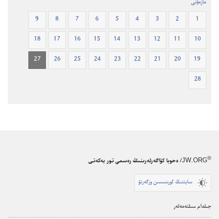
مازمۇنى
9
8
7
6
5
4
3
2
1
18
17
16
15
14
13
12
11
10
27
26
25
24
23
22
21
20
19
28
®
JW.ORG
/ ەحوبا كۋاگەرلەرىنىڭ رەسمي تور بەكەتى
سايتتىڭ كورىنىسىن وزگەرتۋ
جىلدام سىلتەمەلەر