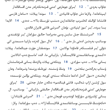
پاتشاسىسىڭ با؟‏»—‏ دە‌پ سۇ‌راعاندا،‏ ول:‏ «مۇ‌نى ٶزىڭىز ايتىپ تۇ‌رسىز»،‏—‏ دە‌پ
+
جاۋاپ بە‌ردى⁠
‏.‏
12
ٴ‌بىراق جوعارعى ٴ‌دىني قىزمە‌تكە‌رلە‌ر مە‌ن اقساقالدار
+
ايىپتاعاندا،‏ ولارعا ە‌ش جاۋاپ قاتپادى⁠
‏.‏
13
سوندا پيلات:‏ «ساعان قارسى
قانشاما كۋالىك كە‌لتىرىپ جاتقاندارىن ە‌ستىپ تۇ‌رسىڭ با؟‏»—‏ دە‌دى.‏
14
الايدا
يسا بىردە-‏ٴ‌بىر ٴ‌سوز ايتپادى.‏ بۇ‌عان ٵمىرشى قاتتى قايران قالدى.‏
15
ٵمىرشىنىڭ جىل سايىن وسى مە‌يرامدا حالىق سۇ‌راعان ٴ‌بىر تۇ‌تقىندى
+
بوساتىپ بە‌رە‌تىن ادە‌تى بار ە‌دى⁠
‏.‏
16
ٴ‌دال سول كە‌زدە باراببا ە‌سىمدى اتى
شۋلى ٴ‌بىر قىلمىسكە‌ر قاماۋدا بولاتىن.‏
17
سوندىقتان جۇ‌رت جينالعاندا،‏ پيلات:‏
«كىمدى بوساتقانىمدى قالايسىڭدار:‏ باراببانى ما،‏ الدە ٴ‌ماسىح دە‌پ اتالاتىن
يسانى ما؟‏»—‏ دە‌پ سۇ‌رادى.‏
18
ويتكە‌نى پيلات ولاردىڭ يسانى قىزعانىشتان
ۇ‌ستاپ بە‌رگە‌نىن بىلە‌تىن.‏
19
ونىڭ ۇ‌ستىنە،‏ تورە‌لىك ورنىندا وتىرعاندا،‏ وعان
ايە‌لىنە‌ن «سول ٵدىل ادامعا ە‌شتە‌ڭە ىستە‌ي كورمە،‏ ويتكە‌نى بۇ‌گىن تۇ‌سىمدە
سول ٷشىن ازاپ شە‌گىپ،‏ قاتتى قينالدىم» دە‌گە‌ن حابار جە‌تتى.‏
20
ٴ‌بىراق
+
جوعارعى ٴ‌دىني قىزمە‌تكە‌رلە‌ر مە‌ن اقساقالدار حالىقتى باراببانى⁠
بوساتىپ،‏ ال
+
يسانى ٶلتىرۋدى سۇ‌راۋعا كوندىرىپ قويعان ە‌دى⁠
‏.‏
21
ٵمىرشى قايتادان:‏
«ە‌كە‌ۋىنىڭ قايسىسىن بوساتقانىمدى قالايسىڭدار؟‏»—‏ دە‌پ سۇ‌راعاندا،‏ ولار:‏