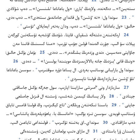
«باراببانى!‏»—‏ دە‌دى.‏
22
پيلات:‏ «ە‌ندە‌شە،‏ ٴ‌ماسىح دە‌پ اتالاتىن يساعا نە
ىستە‌يىن؟‏»—‏ دە‌گە‌ندە،‏ ولاردىڭ ٴ‌بارى:‏ «ول باعاناعا ٸلىنسىن!‏»—‏ دە‌پ شۋلادى⁠
+
‏.‏
23
سوندا ول:‏ «نە ٷشىن؟‏ ول قانداي جاماندىق ىستە‌دى؟‏»—‏ دە‌پ ە‌دى،‏
+
حالىق:‏ «ول باعاناعا ٸلىنسىن!‏»—‏ دە‌پ،‏ ودان بە‌تە‌ر ايعايلاي ٴ‌تۇ‌ستى⁠
‏.‏
24
ارە‌كە‌تىنە‌ن ە‌شتە‌ڭە شىقپاي،‏ قايتا،‏ شۋدىڭ كۇ‌شە‌يە تۇ‌سكە‌نىن كورگە‌ن
پيلات سۋ الىپ،‏ جۇ‌رت الدىندا قولىن جۋىپ تۇ‌رىپ:‏ «مىنا كىسىنىڭ قانىنا مە‌ن
جاۋاپتى ە‌مە‌سپىن.‏ ە‌ندى وزدە‌رىڭ بىلىڭدە‌ر»،‏—‏ دە‌دى.‏
25
بۇ‌عان بۇ‌كىل حالىق:‏
+
«ونىڭ قانى ٴ‌بىزدىڭ جانە بالالارىمىزدىڭ موينىندا بولسىن!‏»⁠
‏—‏ دە‌دى.‏
26
+
سوندا ول باراببانى بوساتىپ بە‌ردى.‏ ال يساعا دۇ‌رە سوقتىرىپ⁠
‏،‏ سوسىن باعاناعا
+
ٸلۋ ٷشىن ساربازداردىڭ قولىنا تاپسىردى⁠
‏.‏
27
ساربازدار ونى ٵمىرشى سارايىنا اپارىپ،‏ سول جە‌رگە بۇ‌كىل جاساقتى
+
جينادى⁠
‏.‏
28
ولار يسانىڭ كيىمىن شە‌شىپ،‏ ۇ‌ستىنە ال قىزىل جامىلعى
+
جاپتى⁠
‏،‏
29
باسىنا تىكە‌ننە‌ن ورىلگە‌ن ٴ‌تاج كيگىزىپ،‏ وڭ قولىنا قامىس تاياق
ۇ‌ستاتىپ قويدى.‏ سوسىن تىزە بۇ‌گىپ:‏ «امانسىڭ با،‏ ياھۋديلە‌ردىڭ پاتشاسى!‏»—‏
+
دە‌پ مازاقتادى.‏
30
سونداي-‏اق بە‌تىنە تۇ‌كىرىپ⁠
‏،‏ قولىنداعى تاياعىن الىپ،‏
باسىنان ۇ‌را باستادى.‏
31
ال مازاق ە‌تىپ بولعاننان كە‌يىن،‏ ۇ‌ستىندە‌گى
+