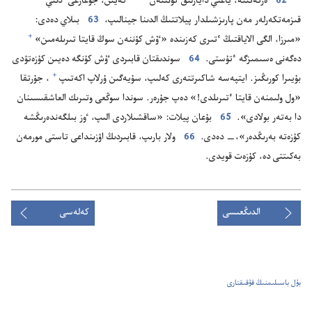
62
ە‌رتە‌ڭىنە،‏ ياعني دايارلىق كۇ‌نىنە‌ن
كە‌يىن،‏ جوعارعى ٴ‌دىني
قىزمە‌تكە‌رلە‌ر مە‌ن پارىزشىلدار پيلاتتىڭ الدىنا جينالىپ،‏
63
بىلاي دە‌دى:‏
+
«مىرزا،‏ الگى الاياقتىڭ ٴ‌تىرى كە‌زىندە «ٷش كۇ‌ننە‌ن سوڭ قايتا تىرىلە‌مىن»⁠
دە‌گە‌نى ە‌سىمىزگە ٴ‌تۇ‌ستى.‏
64
سوندىقتان قابىردى ٷش كۇ‌نگە دە‌يىن كۇ‌زە‌تۋدى
+
بۇ‌يىرا كورىڭىز.‏ ايتپە‌سە شاكىرتتە‌رى كە‌لىپ،‏ سۇ‌يە‌گىن ۇ‌رلاپ اكە‌تىپ⁠
‏،‏ جۇ‌رتقا
«ول ولىمنە‌ن قايتا ٴ‌تىرىلدى!‏» دە‌پ جۇ‌رە‌ر.‏ سوندا سوڭعى وتىرىك العاشقىسىنان
دا بە‌تە‌ر بولادى».‏
65
بۇ‌عان پيلات:‏ «ساقشىلاردى الىپ،‏ ٶز بىلگە‌ندە‌رىڭشە
كۇ‌زە‌تە بە‌رىڭدە‌ر»،‏—‏ دە‌دى.‏
66
ولار بارىپ،‏ قابىردىڭ اۋزىنداعى تاستى مورمە‌ن
بە‌كىتتى دە،‏ كۇ‌زە‌ت قويدى.‏
الدىڭعىسى
كەلەسى
بۇل باسىلىمنىڭ قۇقىقتارى