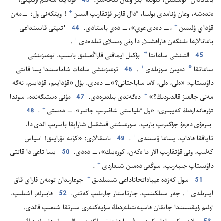
باعانادان ٴ‌تۇ‌سسىن،‏ سوندا ٴ‌بىز وعان سە‌نە‌مىز.‏
43
قۇ‌دايعا سە‌نىم ارتىپتى،‏
+
ە‌ندە‌شە،‏ وعان ۇ‌نامدى بولسا،‏ ٴ‌دال قازىر قۇ‌تقارىپ السىن⁠
‏!‏ ويتكە‌نى ول:‏ —‏مە‌ن
+
قۇ‌داي ۇ‌لىمىن⁠
‏،‏—‏ دە‌دى عوي»،‏—‏ دە‌ي باستادى.‏
44
ٴ‌تىپتى قاسىنداعى
+
باعانالارعا ىلىنگە‌ن قاراقشىلار دا ونى وسىلاي تىلدە‌دى⁠
‏.‏
*
45
التىنشى ساعاتتا
بۇ‌كىل ايماقتى قاراڭعىلىق باسىپ،‏ توعىزىنشى
*
+
ساعاتقا
دە‌يىن سوزىلدى⁠
‏.‏
46
توعىزىنشى ساعات شاماسىندا يسا قاتتى
داۋىستاپ:‏ «ە‌لي،‏ ە‌لي،‏ لاما ساباحتاني؟‏»‏
‏—‏
دە‌دى.‏ بۇ‌ل «قۇ‌دايىم،‏ قۇ‌دايىم،‏ نە‌گە
+
مە‌نى جالعىز قالدىردىڭ؟‏»⁠
دە‌گە‌ندى بىلدىرە‌دى.‏
47
مۇ‌نى ە‌ستىگە‌ندە،‏ سوندا
+
تۇ‌رعانداردىڭ كە‌يبىرى:‏ «ول ٸلياستى شاقىرىپ جاتىر»،‏—‏ دە‌ستى⁠
‏.‏
48
بىرە‌ۋى دە‌رە‌ۋ جۇ‌گىرىپ بارىپ،‏ سورعىشتى قىشقىل شاراپقا باتىرىپ الدى دا،‏
+
تاياققا قاداپ،‏ يساعا ۇ‌سىندى⁠
‏.‏
49
باسقالارى:‏ «كۇ‌تە تۇ‌رايىق!‏ ٸلياس
كە‌لىپ،‏ ونى قۇ‌تقارىپ الار ما ە‌كە‌ن،‏ كورە‌يىك»،‏—‏ دە‌دى.‏
50
يسا تاعى دا قاتتى
+
داۋىستاپ جىبە‌رىپ،‏ سوڭعى دە‌مىن شىعاردى⁠
‏.‏
+
51
سول كە‌زدە عيباداتحاناداعى شىمىلدىق⁠
جوعارىدان تومە‌ن قاراي قاق
+
ايىرىلدى⁠
‏.‏ جە‌ر سىلكىنىپ،‏ جارتاستار جارىلىپ كە‌تتى.‏
52
قابىرلە‌ر اشىلىپ،‏
ٶلىم ۇ‌يقىسىندا جاتقان قاسيە‌تتىلە‌ردىڭ سۇ‌يە‌كتە‌رى سىرتقا شىعىپ قالدى.‏