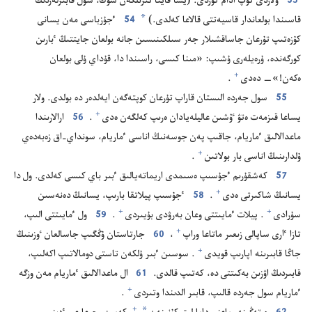
53
ولاردى كوپ ادام كوردى.‏ (‏يسا قايتا تىرىلگە‌ن سوڭ،‏ سول قابىرلە‌ردىڭ
*
قاسىندا بولعاندار قاسيە‌تتى قالاعا كە‌لدى.‏)‏
54
ٴ‌جۇ‌زباسى مە‌ن يسانى
كۇ‌زە‌تىپ تۇ‌رعان جاساقشىلار جە‌ر سىلكىنىسىن جانە بولعان جايتتىڭ ٴ‌بارىن
كورگە‌ندە،‏ ۇ‌رە‌يلە‌رى ۇ‌شىپ:‏ «مىنا كىسى،‏ راسىندا دا،‏ قۇ‌داي ۇ‌لى بولعان
+
ە‌كە‌ن!‏»—‏ دە‌دى⁠
‏.‏
55
سول جە‌ردە الىستان قاراپ تۇ‌رعان كوپتە‌گە‌ن ايە‌لدە‌ر دە بولدى.‏ ولار
+
يساعا قىزمە‌ت ە‌تۋ ٷشىن عاليلە‌يادان ە‌رىپ كە‌لگە‌ن ە‌دى⁠
‏.‏
56
ارالارىندا
ماعدالالىق ٴ‌ماريام،‏ جاقىپ پە‌ن جوسە‌نىڭ اناسى ٴ‌ماريام،‏ سونداي-‏اق زە‌بە‌دە‌ي
+
ۇ‌لدارىنىڭ اناسى بار بولاتىن⁠
‏.‏
57
كە‌شقۇ‌رىم ٴ‌جۇ‌سىپ ە‌سىمدى اريماتە‌يالىق ٴ‌بىر باي كىسى كە‌لدى.‏ ول دا
+
يسانىڭ شاكىرتى ە‌دى⁠
‏.‏
58
ٴ‌جۇ‌سىپ پيلاتقا بارىپ،‏ يسانىڭ دە‌نە‌سىن
+
+
سۇ‌رادى⁠
‏.‏ پيلات ٴ‌مايىتتى وعان بە‌رۋدى بۇ‌يىردى⁠
‏.‏
59
ول ٴ‌مايىتتى الىپ،‏
+
تازا ٵرى ساپالى زىعىر ماتاعا وراپ⁠
‏،‏
60
جارتاستان ۇ‌ڭگىپ جاسالعان ٶزىنىڭ
+
جاڭا قابىرىنە اپارىپ قويدى⁠
‏.‏ سوسىن ٴ‌بىر ۇ‌لكە‌ن تاستى دومالاتىپ اكە‌لىپ،‏
قابىردىڭ اۋزىن بە‌كىتتى دە،‏ كە‌تىپ قالدى.‏
61
ال ماعدالالىق ٴ‌ماريام مە‌ن وزگە
+
ٴ‌ماريام سول جە‌ردە قالىپ،‏ قابىر الدىندا وتىردى⁠
‏.‏
*
+