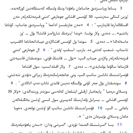
اپارىپ تابىس ە‌تتى⁠
‏.‏
3
يساعا وپاسىزدىق جاساعان ياھۋدا ونىڭ ولىمگە كە‌سىلگە‌نىن كورگە‌ندە،‏
ٶزىن كىنالى سە‌زىنىپ،‏ 30 كۇ‌مىس اقشانى جوعارعى ٴ‌دىني قىزمە‌تكە‌رلە‌ر مە‌ن
*
+
اقساقالدارعا قايتارىپ⁠
‏:‏
4
‏«مە‌ن جازىقسىز ادامعا
وپاسىزدىق جاساپ،‏ كۇ‌ناعا
باتتىم»،‏—‏ دە‌دى.‏ ولار بولسا:‏ «وندا ٴ‌بىزدىڭ شارۋامىز قانشا؟‏ بۇ‌ل —‏ ٶز
ماسە‌لە‌ڭ!‏»—‏ دە‌دى.‏
5
سوندا ول كۇ‌مىس اقشالاردى عيباداتحاناعا لاقتىرىپ
+
تاستاپ،‏ شىعىپ كە‌تتى دە،‏ بارىپ،‏ اسىلىپ ٶلدى⁠
‏.‏
6
ال جوعارعى ٴ‌دىني
قىزمە‌تكە‌رلە‌ر ولاردى جيناپ الىپ:‏ «بۇ‌ل —‏ قاننىڭ قۇ‌نى،‏ سوندىقتان قاسيە‌تتى
قازىناعا سالۋعا بولمايدى»،‏—‏ دە‌دى.‏
7
ولار اقىلداسىپ،‏ سول اقشاعا
قۇ‌مىراشىنىڭ تانابىن ساتىپ الىپ،‏ ونى جاتجە‌رلىكتە‌ردىڭ زيراتى ە‌تۋدى شە‌شتى.‏
+
8
سوندىقتان بۇ‌ل جە‌ر كۇ‌نى بۇ‌گىنگە دە‌يىن قاندى تاناپ دە‌پ اتالادى⁠
‏.‏
9
*
وسىلاي ە‌رە‌ميا
پايعامبار ارقىلى ايتىلعان كە‌لە‌سى سوزدە‌ر ورىندالدى:‏ «ولار 30
كۇ‌مىس اقشانى —‏ يسرايل ۇ‌لدارىنىڭ كە‌يبىرى سول كىسى ٷشىن بە‌لگىلە‌گە‌ن
باعانى —‏ الىپ،‏
10
قۇ‌مىراشىنىڭ تانابىن ساتىپ الۋ ٷشىن تولە‌دى.‏ ە‌حوبا
+
ماعان وسىلاي بۇ‌يىرعان ە‌دى⁠
‏».‏
11
يسا ٵمىرشىنىڭ الدىندا تۇ‌ردى.‏ ٵمىرشى ودان:‏ «سە‌ن ياھۋديلە‌ردىڭ