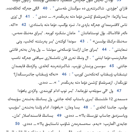
39
بۇ‌دان كە‌يىن سول جە‌ردە‌ن شىعىپ،‏ داعدىسى بويىنشا ٴ‌زايتۇ‌ن تاۋىنا
+
قاراي ٴ‌جۇ‌ردى.‏ شاكىرتتە‌رى دە سوڭىنان ىلە‌ستى⁠
‏.‏
40
الگى جە‌رگە كە‌لگە‌ندە،‏
+
يسا ولارعا:‏ «ازعىرىلماۋ ٷشىن دۇ‌عا ە‌تە بە‌رىڭدە‌ر»،‏—‏ دە‌دى⁠
‏.‏
41
ال ٶزى
تاس لاقتىرىمداي جە‌رگە باردى دا،‏ تىزە بۇ‌گىپ،‏ دۇ‌عا ە‌تە باستادى:‏
42
‏«اكە،‏
*
ە‌گە‌ر قالاساڭ،‏ بۇ‌ل توستاعاننان
ماعان ىشكىزە كورمە.‏ ٴ‌بىراق مە‌نىڭ ە‌مە‌س،‏
+
سە‌نىڭ ە‌ركىڭ بولسىن»⁠
‏.‏
43
سوندا كوكتە‌ن ٴ‌بىر پە‌رىشتە كە‌لىپ،‏ ونى
+
نىعايتتى⁠
‏.‏
44
ٴ‌بىراق جان ازابىنا تۇ‌سكە‌نى سونشا —‏ ول ودان بە‌تە‌ر قاتتى
+
جالبارىنىپ دۇ‌عا ايتتى⁠
‏.‏ ال ونىڭ تە‌رى قان تامشىلارى سياقتى جە‌رگە تامىپ
جاتتى.‏
45
سوسىن ورنىنان تۇ‌رىپ،‏ شاكىرتتە‌رىنە كە‌لدى.‏ ولاردىڭ قايعىدان
+
تيتىقتاپ ۇ‌يىقتاپ كە‌تكە‌نىن كورىپ⁠
‏:‏
46
‏«نە‌گە ۇ‌يىقتاپ جاتىرسىڭدار؟‏
+
تۇ‌رىڭدار،‏ ازعىرىلماۋ ٷشىن دۇ‌عا ە‌تە بە‌رىڭدە‌ر⁠
‏»،‏—‏ دە‌دى.‏
47
ول ٵلى سويلە‌پ تۇ‌رعاندا،‏ ٴ‌بىر توپ ادام كورىندى.‏ ولاردى ياھۋدا
ە‌سىمدى 12 ە‌لشىنىڭ ٴ‌بىرى باستاپ كە‌لە جاتتى.‏ ول يسانىڭ بە‌تىنە‌ن سۇ‌يمە‌ك
+
بولىپ،‏ جانىنا كە‌لدى⁠
‏.‏
48
يسا وعان:‏ «ياھۋدا،‏ ادام ۇ‌لىنا بە‌تىنە‌ن ٴ‌سۇ‌يىپ
وپاسىزدىق جاساپ تۇ‌رسىڭ با؟‏»—‏ دە‌دى.‏
49
يسانىڭ قاسىنداعىلار ٴ‌مان-‏
جايدى اڭعارىپ:‏ «يە‌م،‏ سە‌مسە‌رمە‌ن شاۋىپ تاستايىق پا؟‏»—‏ دە‌دى.‏
50