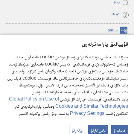
ىزدە‌ۋ
كومە‌ك
ساداقالار
(opens
new
قۇپيالىق پارامەترلەرى
window)
كۇزەت مۇناراسىنىڭ تورداعى كىتاپحاناسى
(opens
سىزگە ەڭ جاقسى مۇكىندىكتەردى ۇسىنۋ ءۇشىن cookie فايلدارىن جانە
new
®
JW Hub
ۇقساس تەحنولوگيالاردى قولدانىلادى. كەيبىر cookie فايلدارى ءبىزدىڭ ۆەب-
window)
(opens
سايتتىڭ جۇمىس ىستەۋى ءۇشىن قاجەت جانە ولاردان باس تارتۋعا بولمايدى.
new
®
JW Library
ءسىز سايتتىڭ مۇمكىندىكتەردى جاقسارتاتىن عانا قوسىمشا cookie فايلدارىن
window)
پايدالانۋدى قابىلداي الاسىز نەمەسە باس تارتا الاسىز. بۇل دەرەكتەردىڭ
ەشقايسىسى ەشقاشان ساتىلمايدى نەمەسە ماركەتينگ ءۇشىن
پايدالانىلمايدى. قوسىمشا اقپارات الۋ ءۇشىن
Global Policy on Use of
Cookies and Similar Technologies
وقىڭىز. پارامەترلەردى كەز
Copyright
© 2026 Watch Tower Bible and Tract Society of Pennsylvania.
كەلگەن ۋاقىتتا
Privacy Settings
بەتىنە ءوتۋ ارقىلى وزگەرتە الاسىز.
ow
پايدالانۋ ٴتارتىبى
|
قۇپيا ساقتاۋ ساياساتى
|
قۇپيالىق پارامەترلەرى
ble
قابىلداۋ
باس تارتۋ
وزگەرتۋ
of