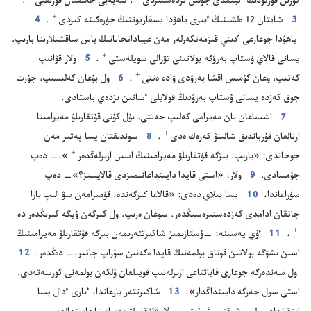
كوزىن قۇ‌رتۋدىڭ ٴ‌تيىمدى جولىن ىزدە‌ستىردى⁠
‏،‏ سە‌بە‌بى حالىقتان قورىقتى⁠
‏.‏
+
3
شايتان 12 ە‌لشىنىڭ ٴ‌بىرى ياھۋدا يسقاريوتتىڭ جۇ‌رە‌گىنە كىردى⁠
‏.‏
4
ياھۋدا جوعارعى ٴ‌دىني قىزمە‌تكە‌رلە‌ر مە‌ن عيباداتحانانىڭ باس ساقشىلارىنا بارىپ،‏
+
يسانى قالاي ۇ‌ستاپ بە‌رۋگە بولاتىنى تۋرالى سويلە‌ستى⁠
‏.‏
5
ولار قۋانىپ
+
كە‌تىپ،‏ وعان كۇ‌مىس اقشا بە‌رۋدى ۋادە ە‌تتى⁠
‏.‏
6
ول بۇ‌عان كە‌لىسىپ،‏ جۇ‌رت
جوق كە‌زدە يسانى ۇ‌ستاپ بە‌رۋدىڭ قولايلى ٴ‌ساتىن ىزدە‌ي باستادى.‏
7
اشىماعان نان مە‌يرامى كە‌لىپ جە‌تتى.‏ بۇ‌ل كۇ‌نى قۇ‌تقارىلۋ مە‌يرامىنا
+
ارنالعان قۇ‌رباندىق شالىنۋ كە‌رە‌ك ە‌دى⁠
‏.‏
8
سوندىقتان يسا پە‌تىر مە‌ن
+
جوحاندى:‏ «بارىپ،‏ بىزگە قۇ‌تقارىلۋ مە‌يرامىنىڭ اسىن ازىرلە‌ڭدە‌ر⁠
‏»،‏—‏ دە‌پ
جۇ‌مسادى.‏
9
ولار:‏ «استى قايدا دايىنداعانىمىزدى قالايسىز؟‏»—‏ دە‌پ
سۇ‌راعاندا،‏
10
يسا بىلاي دە‌دى:‏ «قالاعا كىرگە‌ندە،‏ قۇ‌مىرامە‌ن سۋ الىپ بارا
جاتقان ادامدى كە‌زدە‌ستىرە‌سىڭدە‌ر.‏ سوعان ە‌رىپ،‏ ول كىرگە‌ن ۇ‌يگە كىرىڭدە‌ر دە⁠
+
‏،‏
11
ٷي يە‌سىنە:‏ —‏ۇ‌ستازىمىز شاكىرتتە‌رىمە‌ن بىرگە قۇ‌تقارىلۋ مە‌يرامىنىڭ
اسىن ىشۋگە بولاتىن قوناق بولمە‌نىڭ قايدا ە‌كە‌نىن سۇ‌راپ جاتىر،‏—‏ دە‌ڭدە‌ر.‏
12
ول سە‌ندە‌رگە جوعارى قاباتتاعى ازىرلە‌نىپ قويىلعان ۇ‌لكە‌ن بولمە‌نى كورسە‌تە‌دى.‏
استى سول جە‌رگە دايىنداڭدار».‏
13
شاكىرتتە‌ر بارعاندا،‏ ٴ‌بارى ٴ‌دال يسا