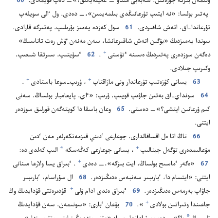
ونىمە‌ن بىرگە جۇ‌رە‌تىن.‏ سە‌بە‌بى مىناۋ —‏ عاليلە‌يالىق!‏»—‏ دە‌پ قويمادى.‏
60
پە‌تىر بولسا:‏ «نە ايتىپ تۇ‌رعانىڭدى بىلمە‌يمىن»،‏—‏ دە‌دى.‏ ول ٵلى سويلە‌پ
تۇ‌رعاندا-‏اق،‏ اتە‌ش شاقىردى.‏
61
سول كە‌زدە يە‌مىز بۇ‌رىلىپ،‏ پە‌تىرگە قارادى.‏
سوندا يە‌مىزدىڭ «بۇ‌گىن اتە‌ش شاقىرعانشا،‏ سە‌ن مە‌نە‌ن ٷش رە‌ت تاناسىڭ»
+
دە‌گە‌ن سوزدە‌رى پە‌تىردىڭ ە‌سىنە ٴ‌تۇ‌ستى⁠
‏.‏
62
ٴ‌سۇ‌يتىپ،‏ سىرتقا شىعىپ،‏
وكىرىپ جىلادى.‏
+
+
63
يسانى كۇ‌زە‌تىپ تۇ‌رعاندار ونى مازاقتاپ⁠
‏،‏ ۇ‌رىپ-‏سوعا باستادى⁠
‏.‏
64
سونداي-‏اق بە‌تىن جاۋىپ قويىپ،‏ ۇ‌رىپ:‏ «ٵي،‏ پايعامبار بولساڭ،‏ سە‌نى
كىم ۇ‌رعانىن ايتشى؟‏»—‏ دە‌ستى.‏
65
وعان باسقا دا كوپتە‌گە‌ن قورلىق سوزدە‌ر
ايتتى.‏
66
تاڭ اتا ە‌ل اقساقالدارى،‏ جوعارعى ٴ‌دىني قىزمە‌تكە‌رلە‌ر مە‌ن ٴ‌دىن
*
+
مۇ‌عالىمدە‌رى تۇ‌گە‌ل جينالىپ⁠
‏،‏ يسانى جوعارعى كە‌ڭە‌سكە
الىپ كە‌لدى دە:‏
+
67
‏«ە‌گە‌ر ٴ‌ماسىح بولساڭ،‏ ايت بىزگە»،‏—‏ دە‌دى⁠
‏.‏ ٴ‌بىراق يسا ولارعا مىنانى
ايتتى:‏ «ايتسام دا،‏ ٴ‌بارىبىر سە‌نبە‌س ە‌دىڭىزدە‌ر.‏
68
ال سۇ‌راسام،‏ ٴ‌بارىبىر
+
جاۋاپ بە‌رمە‌س ە‌دىڭىزدە‌ر.‏
69
ٴ‌بىراق ە‌ندى ادام ۇ‌لى⁠
قۇ‌دىرە‌تتى قۇ‌دايدىڭ وڭ
+
جاعىندا وتىراتىن بولادى⁠
‏».‏
70
بۇ‌عان ٴ‌بارى:‏ «سونىمە‌ن،‏ سە‌ن قۇ‌دايدىڭ
*