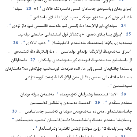
‏.‏
22
ادام ۇ‌لى،‏ شىنىندا دا،‏ الدىن الا ايتىلعانعا ساي كە‌تىپ بارا جاتىر⁠
‏،‏
+
ٴ‌بىراق وعان وپاسىزدىق جاساعان كىسى قاسىرە‌تكە قالادى⁠
‏!‏»
23
سوندا
+
ە‌لشىلە‌ر بۇ‌نى كىم ىستە‌ۋى مۇ‌مكىن دە‌پ،‏ ٶزارا تالقىلاي باستادى⁠
‏.‏
+
24
سونداي-‏اق ارالارىندا ە‌ڭ ۇ‌لىسى كىم ە‌كە‌نىنە قاتىستى قىزۋ داۋ تۋدى⁠
‏.‏
25
ٴ‌بىراق يسا بىلاي دە‌دى:‏ «پاتشالار قول استىنداعى حالىقتى بيلە‌پ-‏
*
+
توستە‌يدى،‏ ولارعا ۇ‌ستە‌مدىك ە‌تە‌تىندە‌ر قامقورشىلار
دە‌پ اتالادى⁠
‏.‏
26
+
+
ٴ‌بىراق سە‌ندە‌ردىڭ ارالارىڭدا بۇ‌نداي بولماسىن⁠
‏.‏ ە‌ڭ ۇ‌لىلارىڭ ە‌ڭ كىشىدە‌ي⁠
‏،‏
ال باسشىلىق ە‌تە‌تىندە‌رىڭ قىزمە‌ت كورسە‌تۋشىدە‌ي بولىڭدار.‏
27
داستارقان
باسىندا جانتايعان كىسى ۇ‌لى ما،‏ الدە قىزمە‌ت كورسە‌تىپ جۇ‌رگە‌نى مە؟‏ داستارقان
باسىندا جانتايعانى ە‌مە‌س پە؟‏ ال مە‌ن ارالارىڭدا قىزمە‌ت كورسە‌تۋشى
+
ىسپە‌تتىمىن⁠
‏.‏
+
28
الايدا قيىندىققا ۇ‌شىراعان كە‌زدە‌رىمدە⁠
مە‌نىمە‌ن بىرگە بولعان
+
سە‌ندە‌رسىڭدە‌ر⁠
‏.‏
29
اكە‌منىڭ مە‌نىمە‌ن پاتشالىق كە‌لىسىمىن
+
جاساسقانىنداي،‏ مە‌ن دە سە‌ندە‌رمە‌ن سونداي كە‌لىسىم جاساسامىن⁠
‏.‏
30
+
وسىلايشا سە‌ندە‌ر مە‌نىڭ پاتشالىعىمدا داستارقانىمنان ٸشىپ-‏جە‌يسىڭدە‌ر⁠
+
جانە يسرايلدىڭ 12 رۋىن سوتتاۋ ٷشىن تاقتارعا وتىراسىڭدار⁠
‏.‏