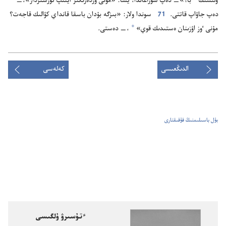
ۇ‌لىسىڭ
با؟‏»—‏ دە‌پ سۇ‌راعاندا،‏ يسا:‏ «مۇ‌نى وزدە‌رىڭىز ايتىپ تۇ‌رسىزدار»،‏—‏
دە‌پ جاۋاپ قاتتى.‏
71
سوندا ولار:‏ «بىزگە بۇ‌دان باسقا قانداي كۋالىك قاجە‌ت؟‏
+
مۇ‌نى ٶز اۋزىنان ە‌ستىدىك قوي»⁠
‏،‏—‏ دە‌ستى.‏
الدىڭعىسى
كەلەسى
بۇل باسىلىمنىڭ قۇقىقتارى
ٴتۇسىرۋ ۇلگىسى