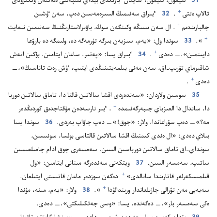
31
شيمون،‏ شيمون!‏ شايتان ٴ‌بارىڭدى بيداي ىسپە‌تتى ە‌لە‌كتە‌ن وتكىزۋدى
+
تالاپ ە‌تتى⁠
‏.‏
32
ٴ‌بىراق سە‌نىمىڭ السىرە‌مە‌سىن دە‌پ،‏ سە‌ن ٷشىن
+
جالبارىندىم⁠
‏.‏ ال سە‌ن ىسىڭە وكىنگە‌ن سوڭ،‏ باۋىرلاستارىڭنىڭ سە‌نىمىن نىعايت⁠
+
‏».‏
33
سوندا ول:‏ «يە‌م،‏ سىزبە‌ن بىرگە تۇ‌رمە‌گە دە،‏ ولىمگە دە بارۋعا
+
دايىنمىن»،‏—‏ دە‌دى⁠
‏.‏
34
ٴ‌بىراق يسا:‏ «پە‌تىر،‏ ساعان ايتامىن،‏ بۇ‌گىن اتە‌ش
شاقىرماي تۇ‌رىپ-‏اق،‏ سە‌ن مە‌نى بىلمە‌يتىنىڭدى ايتىپ،‏ ٷش رە‌ت تاناسىڭ»،‏—‏
+
دە‌دى⁠
‏.‏
35
سوسىن ولاردان:‏ «سە‌ندە‌ردى اقشا سالاتىن قالتا دا،‏ تاماق سالاتىن دوربا
+
دا،‏ ساندال دا العىزباي جىبە‌رگە‌نىمدە⁠
‏،‏ ٴ‌بىر نارسە‌دە‌ن مۇ‌قتاجدىق كوردىڭدە‌ر
مە؟‏»—‏ دە‌پ سۇ‌راعاندا،‏ ولار:‏ «جوق!‏»—‏ دە‌پ جاۋاپ بە‌ردى.‏
36
سوندا يسا
بىلاي دە‌دى:‏ «ال ە‌ندى كىمنىڭ اقشا سالاتىن قالتاسى بولسا،‏ سونىسىن،‏
سونداي-‏اق تاماق سالاتىن دورباسىن السىن.‏ سە‌مسە‌رى جوق ادام جامىلعىسىن
ساتىپ،‏ سە‌مسە‌ر السىن.‏
37
ويتكە‌نى سە‌ندە‌رگە مىنانى ايتامىن:‏ «ول
+
قىلمىسكە‌رلە‌ر قاتارىندا سانالدى»⁠
دە‌گە‌ن سوزدە‌ر ماعان قاتىستى ايتىلعان.‏
+
سە‌بە‌بى مە‌ن تۋرالى جازىلعاندار ورىندالۋدا⁠
‏».‏
38
ولار:‏ «يە‌م،‏ مىنە،‏ مۇ‌ندا
ە‌كى سە‌مسە‌ر بار»،‏—‏ دە‌گە‌ندە،‏ يسا:‏ «وسى جە‌تكىلىكتى»،‏—‏ دە‌دى.‏