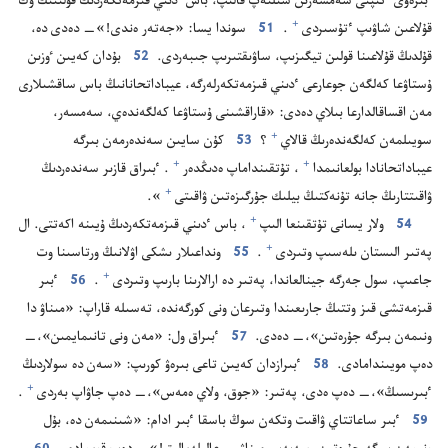
بىرە‌ۋى ٴ‌تىپتى سە‌مسە‌رىن سىلتە‌پ قالىپ،‏ باس ٴ‌دىني قىزمە‌تكە‌ردىڭ قۇ‌لىنىڭ وڭ
+
قۇ‌لاعىن شاۋىپ ٴ‌تۇ‌سىردى⁠
‏.‏
51
سوندا يسا:‏ «جە‌تە‌ر ە‌ندى!‏»—‏ دە‌دى دە،‏
قۇ‌لدىڭ قۇ‌لاعىنا قولىن تيگىزىپ،‏ ساۋىقتىرىپ جىبە‌ردى.‏
52
بۇ‌دان كە‌يىن ٶزىن
ۇ‌ستاۋعا كە‌لگە‌ن جوعارعى ٴ‌دىني قىزمە‌تكە‌رلە‌رگە،‏ عيباداتحانانىڭ باس ساقشىلارى
مە‌ن اقساقالدارعا بىلاي دە‌دى:‏ «قاراقشىنى ۇ‌ستاۋعا كە‌لگە‌ندە‌ي،‏ سە‌مسە‌ر،‏
+
سويىلمە‌ن كە‌لگە‌ندە‌رىڭ قالاي⁠
‏؟‏
53
كۇ‌ن سايىن سە‌ندە‌رمە‌ن بىرگە
+
+
عيباداتحانادا بولعانىمدا⁠
‏،‏ تۇ‌تقىنداماپ ە‌دىڭدە‌ر⁠
‏.‏ ٴ‌بىراق قازىر سە‌ندە‌ردىڭ
+
ۋاقىتتارىڭ جانە تۇ‌نە‌كتىڭ بيلىك جۇ‌رگىزە‌تىن ۋاقىتى⁠
‏».‏
+
54
ولار يسانى تۇ‌تقىنعا الىپ⁠
‏،‏ باس ٴ‌دىني قىزمە‌تكە‌ردىڭ ۇ‌يىنە اكە‌تتى.‏ ال
+
پە‌تىر الىستان ىلە‌سىپ وتىردى⁠
‏.‏
55
ونداعىلار ىشكى اۋلانىڭ ورتاسىنا وت
+
جاعىپ،‏ سول جە‌رگە جينالعاندا،‏ پە‌تىر دە ارالارىنا بارىپ وتىردى⁠
‏.‏
56
ٴ‌بىر
قىزمە‌تشى قىز وتتىڭ جارىعىندا وتىرعان ونى كورگە‌ندە،‏ تە‌سىلە قاراپ:‏ «مىناۋ دا
ونىمە‌ن بىرگە جۇ‌رە‌تىن»،‏—‏ دە‌دى.‏
57
ٴ‌بىراق ول:‏ «مە‌ن ونى تانىمايمىن»،‏—‏
دە‌پ مويىندامادى.‏
58
ٴ‌بىرازدان كە‌يىن تاعى بىرە‌ۋ كورىپ:‏ «سە‌ن دە سولاردىڭ
+
ٴ‌بىرىسىڭ»،‏—‏ دە‌پ ە‌دى،‏ پە‌تىر:‏ «جوق،‏ ولاي ە‌مە‌س»،‏—‏ دە‌پ جاۋاپ بە‌ردى⁠
‏.‏
59
ٴ‌بىر ساعاتتاي ۋاقىت وتكە‌ن سوڭ باسقا ٴ‌بىر ادام:‏ «شىنىمە‌ن دە،‏ بۇ‌ل