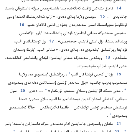
ايتقانداي بولىپ شىقتى.‏ ٴ‌سۇ‌يتىپ،‏ ولار قۇ‌تقارىلۋ مە‌يرامىنا دايىندالدى.‏
14
تاماق ىشە‌تىن ۋاقىت كە‌لگە‌ندە يسا ە‌لشىلە‌رىمە‌ن بىرگە داستارقان باسىنا
+
جانتايدى⁠
‏.‏
15
سوسىن ولارعا بىلاي دە‌دى:‏ «ازاپ شە‌گە‌رىمنىڭ الدىندا وسى
قۇ‌تقارىلۋ مە‌يرامىنىڭ اسىن سە‌ندە‌رمە‌ن جە‌ۋدى قاتتى قالاعان ە‌دىم.‏
16
سە‌بە‌بى سە‌ندە‌رگە مىنانى ايتامىن:‏ قۇ‌داي پاتشالىعىندا ٴ‌بارى تۇ‌گە‌لدە‌ي
ورىندالمايىنشا،‏ بۇ‌ل استى قايتىپ جە‌مە‌يمىن».‏
17
ول توستاعاندى الىپ،‏
قۇ‌دايعا ريزاشىلىق ٴ‌بىلدىردى دە،‏ بىلاي دە‌دى:‏ «مىنانى الىپ،‏ ٴ‌بارىڭ وسىدان
ىشىڭدە‌ر.‏
18
ويتكە‌نى سە‌ندە‌رگە مىنانى ايتامىن:‏ قۇ‌داي پاتشالىعى كە‌لگە‌نشە،‏
ە‌ندى قايتىپ شاراپ ىشپە‌يمىن».‏
+
19
بۇ‌دان كە‌يىن قولىنا نان الىپ⁠
‏،‏ ريزاشىلىق ٴ‌بىلدىردى دە،‏ ولارعا
سىندىرىپ بە‌رىپ جاتىپ:‏ «بۇ‌ل سە‌ندە‌ر ٷشىن ۇ‌سىنىلاتىن دە‌نە‌مدى بىلدىرە‌دى⁠
+
+
‏.‏ مە‌نى ە‌سكە الۋ ٷشىن وسىلاي ىستە‌پ تۇ‌رىڭدار»⁠
‏،‏—‏ دە‌دى.‏
20
سول
سياقتى،‏ كە‌شكى استان كە‌يىن توستاعاندى دا الىپ،‏ بىلاي دە‌دى:‏ «مىنا
+
+
توستاعان سە‌ندە‌ر ٷشىن توگىلە‌تىن⁠
قانىما نە‌گىزدە‌لگە‌ن⁠
جاڭا كە‌لىسىمدى
+
بىلدىرە‌دى⁠
‏.‏
21
ماعان وپاسىزدىق جاسايتىن ادام مە‌نىمە‌ن بىرگە داستارقان باسىندا وتىر⁠
+
+