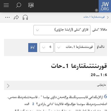
كىرۋ
JW.ORG
(opens
تور
ٴتىزى
JW.ORG
بەكەت
كورۋ
new
ىزدە‌ۋ
قورىنتتىقتارعا 1-‏حات
ٴتىلىن
window)
وزگەرتۋ
ماقالا ٴتىلى
Chapter
تاڭداۋ
Bible
Book
قورىنتتىقتارعا 1-‏حات
6‏:‏1‏—20
مازمۇنى
6
+
ارالارىڭداعى قايسىبىرىڭنىڭ وزگە‌مە‌ن داۋى بولسا⁠
‏،‏ قاسيە‌تتىلە‌ردىڭ ە‌مە‌س،‏
ادىلە‌تسىزدە‌ردىڭ سوتىنا جۇ‌گىنۋگە قالايشا ٴ‌داتى بارادى؟‏
2
الدە
+