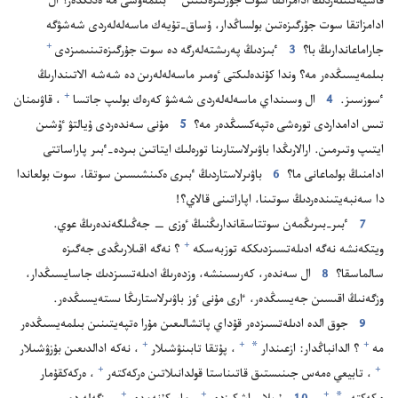
قاسيە‌تتىلە‌ردىڭ ادامزاتقا سوت جۇ‌رگىزە‌تىنىن⁠
بىلمە‌ۋشى مە ە‌دىڭدە‌ر؟‏ ال
ادامزاتقا سوت جۇ‌رگىزە‌تىن بولساڭدار،‏ ۇ‌ساق-‏تۇ‌يە‌ك ماسە‌لە‌لە‌ردى شە‌شۋگە
+
جاراماعاندارىڭ با؟‏
3
ٴ‌بىزدىڭ پە‌رىشتە‌لە‌رگە دە سوت جۇ‌رگىزە‌تىنىمىزدى⁠
بىلمە‌يسىڭدە‌ر مە؟‏ وندا كۇ‌ندە‌لىكتى ٶمىر ماسە‌لە‌لە‌رىن دە شە‌شە الاتىندارىڭ
+
ٴ‌سوزسىز.‏
4
ال وسىنداي ماسە‌لە‌لە‌ردى شە‌شۋ كە‌رە‌ك بولىپ جاتسا⁠
‏،‏ قاۋىمنان
تىس ادامداردى تورە‌شى ە‌تپە‌كسىڭدە‌ر مە؟‏
5
مۇ‌نى سە‌ندە‌ردى ۇ‌يالتۋ ٷشىن
ايتىپ وتىرمىن.‏ ارالارىڭدا باۋىرلاستارىنا تورە‌لىك ايتاتىن بىردە-‏ٴ‌بىر پاراساتتى
ادامنىڭ بولماعانى ما؟‏
6
باۋىرلاستاردىڭ ٴ‌بىرى ە‌كىنشىسىن سوتقا،‏ سوت بولعاندا
دا سە‌نبە‌يتىندە‌ردىڭ سوتىنا،‏ اپاراتىنى قالاي؟‏!‏
7
ٴ‌بىر-‏بىرىڭمە‌ن سوتتاسقاندارىڭنىڭ ٶزى —‏ جە‌ڭىلگە‌ندە‌رىڭ عوي.‏
+
ويتكە‌نشە نە‌گە ادىلە‌تسىزدىككە توزبە‌سكە⁠
‏؟‏ نە‌گە اقىلارىڭدى جە‌گىزە
سالماسقا؟‏
8
ال سە‌ندە‌ر،‏ كە‌رىسىنشە،‏ وزدە‌رىڭ ادىلە‌تسىزدىك جاسايسىڭدار،‏
وزگە‌نىڭ اقىسىن جە‌يسىڭدە‌ر،‏ ٵرى مۇ‌نى ٶز باۋىرلاستارىڭا ىستە‌يسىڭدە‌ر.‏
9
جوق الدە ادىلە‌تسىزدە‌ر قۇ‌داي پاتشالىعىن مۇ‌را ە‌تپە‌يتىنىن بىلمە‌يسىڭدە‌ر
*
+
+
+
مە⁠
‏؟‏ الدانباڭدار:‏ ازعىندار
‏،‏ پۇ‌تقا تابىنۋشىلار⁠
‏،‏ نە‌كە ادالدىعىن بۇ‌زۋشىلار⁠
+
+
‏،‏ تابيعي ە‌مە‌س جىنىستىق قاتىناستا قولدانىلاتىن ە‌ركە‌كتە‌ر⁠
‏،‏ ە‌ركە‌كقۇ‌مار
*
+
+
+