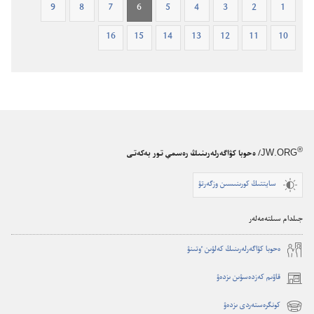
9
8
7
6
5
4
3
2
1
16
15
14
13
12
11
10
®
JW.ORG
/ ەحوبا كۋاگەرلەرىنىڭ رەسمي تور بەكەتى
سايتتىڭ كورىنىسىن وزگەرتۋ
جىلدام سىلتەمەلەر
ە‌حوبا كۋاگە‌رلە‌رىنىڭ كە‌لۋىن ٶتىنۋ
قاۋىم كەزدەسۋىن ىزدەۋ
(opens
new
كونگرەستەردى ىزدەۋ
(opens