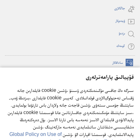
window)
new
جاڭالارى
window)
ۆيدە‌ولار
ىزدە‌ۋ
كومە‌ك
ساداقالار
(opens
new
قۇپيالىق پارامەترلەرى
window)
كۇزەت مۇناراسىنىڭ تورداعى كىتاپحاناسى
(opens
سىزگە ەڭ جاقسى مۇكىندىكتەردى ۇسىنۋ ءۇشىن cookie فايلدارىن جانە
new
®
JW Hub
ۇقساس تەحنولوگيالاردى قولدانىلادى. كەيبىر cookie فايلدارى ءبىزدىڭ ۆەب-
window)
(opens
سايتتىڭ جۇمىس ىستەۋى ءۇشىن قاجەت جانە ولاردان باس تارتۋعا بولمايدى.
new
®
JW Library
ءسىز سايتتىڭ مۇمكىندىكتەردى جاقسارتاتىن عانا قوسىمشا cookie فايلدارىن
window)
پايدالانۋدى قابىلداي الاسىز نەمەسە باس تارتا الاسىز. بۇل دەرەكتەردىڭ
ەشقايسىسى ەشقاشان ساتىلمايدى نەمەسە ماركەتينگ ءۇشىن
پايدالانىلمايدى. قوسىمشا اقپارات الۋ ءۇشىن
Global Policy on Use of