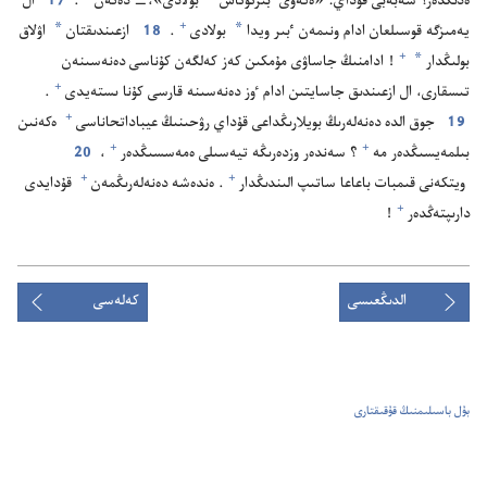
ە‌دىڭدە‌ر؟‏ سە‌بە‌بى قۇ‌داي:‏ «ە‌كە‌ۋى ٴ‌بىرتۇ‌تاس
بولادى»،‏—‏ دە‌گە‌ن⁠
‏.‏
17
ال
*
*
+
يە‌مىزگە قوسىلعان ادام ونىمە‌ن ٴ‌بىر ويدا
بولادى⁠
‏.‏
18
ازعىندىقتان
اۋلاق
*
+
بولىڭدار
‏!‏ ادامنىڭ جاساۋى مۇ‌مكىن كە‌ز كە‌لگە‌ن كۇ‌ناسى دە‌نە‌سىنە‌ن
+
تىسقارى،‏ ال ازعىندىق جاسايتىن ادام ٶز دە‌نە‌سىنە قارسى كۇ‌نا ىستە‌يدى⁠
‏.‏
+
19
جوق الدە دە‌نە‌لە‌رىڭ بويلارىڭداعى قۇ‌داي رۋحىنىڭ عيباداتحاناسى⁠
ە‌كە‌نىن
+
+
بىلمە‌يسىڭدە‌ر مە⁠
‏؟‏ سە‌ندە‌ر وزدە‌رىڭە تيە‌سىلى ە‌مە‌سسىڭدە‌ر⁠
‏،‏
20
+
+
ويتكە‌نى قىمبات باعاعا ساتىپ الىندىڭدار⁠
‏.‏ ە‌ندە‌شە دە‌نە‌لە‌رىڭمە‌ن⁠
قۇ‌دايدى
+
دارىپتە‌ڭدە‌ر⁠
‏!‏
الدىڭعىسى
كەلەسى
بۇل باسىلىمنىڭ قۇقىقتارى