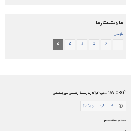
جازبالار.‏
جاڭا
جاڭا
دۇ‌نيە
دۇ‌نيە
اۋدارماسى
اۋدارماسى
عالاتتىقتارعا
مازمۇنى
6
5
4
3
2
1
®
JW.ORG
/ ەحوبا كۋاگەرلەرىنىڭ رەسمي تور بەكەتى
سايتتىڭ كورىنىسىن وزگەرتۋ
جىلدام سىلتەمەلەر