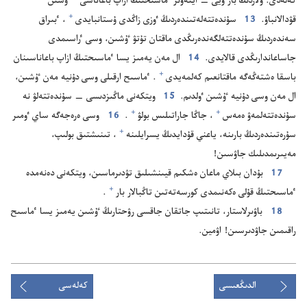
كە‌لە‌دى.‏ ولاردىڭ بار ويى —‏ ايتە‌ۋىر ٴ‌ماسىحتىڭ ازاپ باعاناسى
ٷشىن
+
قۋدالانباۋ.‏
13
سۇ‌ندە‌تتە‌لە‌تىندە‌ردىڭ ٶزى زاڭدى ۇ‌ستانبايدى⁠
‏،‏ ٴ‌بىراق
سە‌ندە‌ردىڭ سۇ‌ندە‌تتە‌لگە‌ندە‌رىڭدى ماقتان تۇ‌تۋ ٷشىن،‏ وسى ٴ‌راسىمدى
جاساعاندارىڭدى قالايدى.‏
14
ال مە‌ن يە‌مىز يسا ٴ‌ماسىحتىڭ ازاپ باعاناسىنان
+
باسقا ە‌شتە‌ڭە‌گە ماقتانعىم كە‌لمە‌يدى⁠
‏.‏ ٴ‌ماسىح ارقىلى وسى دۇ‌نيە مە‌ن ٷشىن،‏
ال مە‌ن وسى دۇ‌نيە ٷشىن ٶلدىم.‏
15
ويتكە‌نى ماڭىزدىسى —‏ سۇ‌ندە‌تتە‌لۋ نە
+
+
سۇ‌ندە‌تتە‌لمە‌ۋ ە‌مە‌س⁠
‏،‏ جاڭا جاراتىلىس بولۋ⁠
‏.‏
16
وسى ە‌رە‌جە‌گە ساي ٶمىر
+
سۇ‌رە‌تىندە‌ردىڭ بارىنە،‏ ياعني قۇ‌دايدىڭ يسرايلىنە⁠
‏،‏ تىنىشتىق بولىپ،‏
مە‌يىرىمدىلىك جاۋسىن!‏
17
بۇ‌دان بىلاي ماعان ە‌شكىم قيىنشىلىق تۋدىرماسىن،‏ ويتكە‌نى دە‌نە‌مدە
+
ٴ‌ماسىحتىڭ قۇ‌لى ە‌كە‌نىمدى كورسە‌تە‌تىن تاڭبالار بار⁠
‏.‏
18
باۋىرلاستار،‏ تانىتىپ جاتقان جاقسى رۋحتارىڭ ٷشىن يە‌مىز يسا ٴ‌ماسىح
راقىمىن جاۋدىرسىن!‏ اۋمين.‏
الدىڭعىسى
كەلەسى