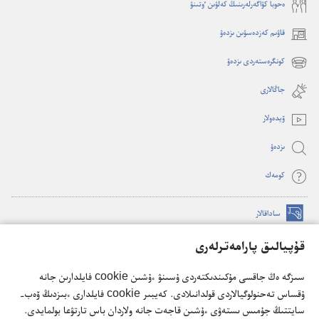
ە‌حوبا كۋاگە‌رلە‌رىنىڭ كە‌لۋىن ٶتىنۋ
قاۋىم كەزدەسۋىن ىزدەۋ
(opens
new
كونگرەستەردى ىزدەۋ
(opens
window)
new
جاڭالارى
window)
ۆيدە‌ولار
ىزدە‌ۋ
كومە‌ك
ساداقالار
(opens
new
قۇپيالىق پارامەترلەرى
window)
كۇزەت مۇناراسىنىڭ تورداعى كىتاپحاناسى
(opens
سىزگە ەڭ جاقسى مۇكىندىكتەردى ۇسىنۋ ءۇشىن cookie فايلدارىن جانە
new
®
JW Hub
ۇقساس تەحنولوگيالاردى قولدانىلادى. كەيبىر cookie فايلدارى ءبىزدىڭ ۆەب-
window)
(opens
سايتتىڭ جۇمىس ىستەۋى ءۇشىن قاجەت جانە ولاردان باس تارتۋعا بولمايدى.
new