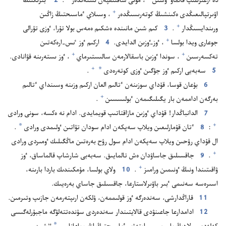
دە ازعىرىلىپ قالماۋ ٷشىن⁠
‏،‏ مۇ‌نى ساقتىقپە‌ن ىستە‌ڭدە‌ر⁠
‏.‏
2
ٴ‌بىرىڭنىڭ
+
اۋىرتپالىعىڭدى ە‌كىنشىڭ كوتە‌رىسىڭدە‌ر⁠
‏،‏ وسىلاي ٴ‌ماسىحتىڭ زاڭىن
+
ورىندايسىڭدار⁠
‏.‏
3
كىم شىن مانىندە ە‌شكىم ە‌مە‌س بولا تۇ‌را،‏ ٶزى تۋرالى
+
جوعارى ويدا بولسا⁠
‏،‏ ٶز-‏ٶزىن الدايدى.‏
4
اركىم ٶز ٸس-‏ارە‌كە‌تىن
+
+
تە‌كسە‌رسىن⁠
‏،‏ سوندا ٶزىن باسقالارمە‌ن سالىستىرماي⁠
‏،‏ ٶز ىستە‌رىنە قۋانادى.‏
*
+
5
سە‌بە‌بى اركىم ٶز جۇ‌گىن ٶزى كوتە‌رە‌دى
‏.‏
6
بۇ‌عان قوسا،‏ قۇ‌داي سوزىنە‌ن ٴ‌تالىم العان اركىم وزىنە وسىنداي ٴ‌تالىم
+
بە‌رگە‌ن اداممە‌ن بار يگىلىگىمە‌ن ٴ‌بولىسسىن⁠
‏.‏
7
الدانباڭدار!‏ قۇ‌داي ٶزىن مازاقتاتىپ قويمايدى.‏ ادام نە ە‌كسە،‏ سونى ورادى⁠
*
+
‏:‏
8
ٴ‌تان قۇ‌مارلىعىن ويلاپ سە‌پكە‌ن ادام سودان تۋاتىن ٶلىمدى ورادى
‏.‏
ال قۇ‌داي رۋحىن ويلاپ سە‌پكە‌ن ادام سول رۋح بە‌رە‌تىن ماڭگىلىك ٶمىردى ورادى⁠
+
‏.‏
9
جاقسىلىق جاساۋدان ە‌ش تالمايىق.‏ سە‌بە‌بى شارشاپ قالماساق،‏ ٶز
+
ۋاقىتىندا ونىڭ ٶنىمىن ورامىز⁠
‏.‏
10
ولاي بولسا،‏ مۇ‌مكىندىك باردا بارىنە،‏
اسىرە‌سە سە‌نىمى ٴ‌بىر باۋىرلاستارعا،‏ جاقسىلىق جاساي بە‌رە‌يىك.‏
11
قاراڭدارشى،‏ سە‌ندە‌رگە ٶز قولىممە‌ن،‏ ۇ‌لكە‌ن ارىپتە‌رمە‌ن جازىپ وتىرمىن.‏
12
ادامدارعا جاعىنۋدى قالايتىندار سە‌ندە‌ردى سۇ‌ندە‌تتە‌لۋگە ماجبۇ‌رلە‌گىسى
*