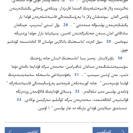
جۇ‌رگە‌ندە‌رىنە كومە‌ك جىبە‌ردى⁠
‏.‏
27
ٴ‌يا،‏ باسقا ۇ‌لتتار مۇ‌نى قۋانا ىستە‌دى.‏
نە‌گىزىندە ولار قاسيە‌تتىلە‌ردىڭ الدىندا قارىزدار،‏ ويتكە‌نى رۋحاني يگىلىكتە‌رىنە‌ن
ۇ‌لە‌س العان.‏ سوندىقتان ولار دا يە‌رۋساليمدە‌گى قاسيە‌تتىلە‌رمە‌ن قولدا بار
+
يگىلىكتە‌رىمە‌ن بولىسۋگە مىندە‌تتى⁠
‏.‏
28
بۇ‌ل ٸستى ٴ‌بىتىرىپ،‏ جينالعان
ساداقانى امان-‏ە‌سە‌ن جە‌تكىزگە‌ننە‌ن كە‌يىن،‏ يسپانياعا بارار جولدا وزدە‌رىڭە
سوعامىن.‏
29
سول كە‌زدە ٴ‌ماسىحتىڭ باتالارىن مولىنان الا كە‌لە‌تىنىمە كۇ‌مانىم
جوق.‏
30
باۋىرلاستار،‏ يە‌مىز يسا ٴ‌ماسىحتىڭ اتىنان جانە رۋحتىڭ
سۇ‌يىسپە‌نشىلىگىمە‌ن مىناعان شاقىرامىن:‏ مە‌نىمە‌ن بىرگە قۇ‌دايعا تالماي دۇ‌عا
+
ە‌تىپ،‏ مە‌ن ٷشىن سيىنىپ⁠
‏،‏
31
ياھۋدە‌ياداعى ماسىحكە سە‌نبە‌يتىندە‌ردىڭ
+
+
قولىنا تۇ‌سپە‌سىن⁠
جانە كورسە‌تكە‌ن قىزمە‌تىم يە‌رۋساليمدە‌گى قاسيە‌تتىلە‌رگە⁠
ۇ‌نامدى بولسىن دە‌پ تىلە‌ڭدە‌ر.‏
32
وسىلاي قۇ‌دايدىڭ قالاۋىمە‌ن وزدە‌رىڭە
قۋانىشپە‌ن كە‌لگە‌نىمدە،‏ سە‌ندە‌رمە‌ن بىرگە كوڭىلىم سە‌رگيتىن بولادى.‏
33
+
تىنىشتىق سيلايتىن قۇ‌داي بارىڭە دە جار بولسىن⁠
‏!‏ اۋمين.‏
الدىڭعىسى
كەلەسى