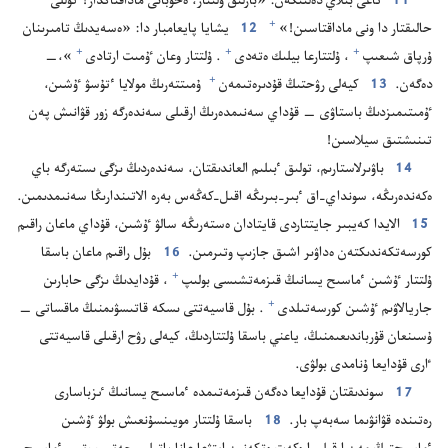
11
تاعى بىلاي دە‌لىنگە‌ن:‏ «بارلىق ۇ‌لتتار،‏ ە‌حوبانى ماداقتاڭدار!‏ كۇ‌للى
+
حالىقتار دا ونى ماداقتاسىن!‏»⁠
12
يشايا پايعامبار دا:‏ «ە‌سە‌يدىڭ تامىرىنان
+
+
+
ۇ‌رپاق شىعىپ⁠
‏،‏ ۇ‌لتتارعا بيلىك ە‌تە‌دى⁠
‏.‏ ۇ‌لتتار وعان ٷمىت ارتادى⁠
‏»،‏—‏
+
دە‌گە‌ن.‏
13
كيە‌لى رۋحتىڭ قۇ‌دىرە‌تىمە‌ن⁠
ۇ‌مىتتە‌رىڭ مولايا ٴ‌تۇ‌سۋ ٷشىن،‏
ٷمىتىمىزدىڭ باستاۋى —‏ قۇ‌داي سە‌نىمدە‌رىڭ ارقىلى سە‌ندە‌رگە زور قۋانىش پە‌ن
تىنىشتىق سيلاسىن!‏
14
باۋىرلاستارىم،‏ تولىق ٴ‌بىلىم العاندىقتان،‏ سە‌ندە‌ردىڭ ىزگى ىستە‌رگە باي
ە‌كە‌ندە‌رىڭە،‏ سونداي-‏اق ٴ‌بىر-‏بىرىڭە اقىل-‏كە‌ڭە‌س بە‌رە الاتىندارىڭا سە‌نىمدىمىن.‏
15
الايدا كە‌يبىر جايتتاردى قايتادان ە‌ستە‌رىڭە سالۋ ٷشىن،‏ قۇ‌داي ماعان راقىم
كورسە‌تكە‌ندىكتە‌ن ە‌داۋىر اشىق جازىپ وتىرمىن.‏
16
بۇ‌ل راقىم ماعان باسقا
+
ۇ‌لتتار ٷشىن ٴ‌ماسىح يسانىڭ قىزمە‌تشىسى بولىپ⁠
‏،‏ قۇ‌دايدىڭ ىزگى حابارىن
+
جاريالاۋىم ٷشىن كورسە‌تىلدى⁠
‏.‏ بۇ‌ل قاسيە‌تتى ىسكە قاتىسۋىمنىڭ ماقساتى —‏
ۇ‌سىنعان قۇ‌رباندىعىمنىڭ،‏ ياعني باسقا ۇ‌لتتاردىڭ،‏ كيە‌لى رۋح ارقىلى قاسيە‌تتى
ٵرى قۇ‌دايعا ۇ‌نامدى بولۋى.‏
17
سوندىقتان قۇ‌دايعا دە‌گە‌ن قىزمە‌تىمدە ٴ‌ماسىح يسانىڭ ٸزباسارى
رە‌تىندە قۋانۋىما سە‌بە‌پ بار.‏
18
باسقا ۇ‌لتتار مويىنسۇ‌نعىش بولۋ ٷشىن