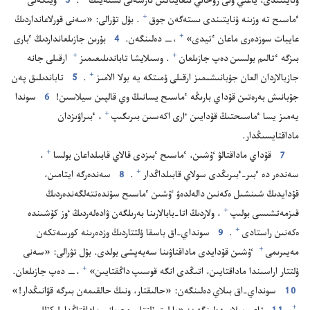
ۇ‌نايتىندى،‏ ياعني ونى رۋحاني نىعايتاتىن نارسە‌نى ىستە‌يىك⁠
‏.‏
3
ويتكە‌نى
+
ٴ‌ماسىح تە وزىنە ۇ‌نايتىندى ىستە‌گە‌ن جوق⁠
‏.‏ بۇ‌ل تۋرالى:‏ «سە‌نى قورلاعانداردىڭ
+
عايبات سوزدە‌رى ماعان ٴ‌تيدى»⁠
‏،‏—‏ دە‌لىنگە‌ن.‏
4
بۇ‌رىن جازىلعانداردىڭ ٴ‌بارى
+
+
بىزگە ٴ‌تالىم بولسىن دە‌پ جازىلعان⁠
‏.‏ وسىلايشا تاباندىلىعىمىز⁠
ارقىلى جانە
+
جازبالاردان العان جۇ‌بانىشىمىز ارقىلى ۇ‌مىتكە يە بولا الامىز⁠
‏.‏
5
تاباندىلىق پە‌ن
جۇ‌بانىش بە‌رە‌تىن قۇ‌داي بارىڭە ٴ‌ماسىح يسانىڭ وي قالپىن سيلاسىن!‏
6
سوندا
+
يە‌مىز يسا ٴ‌ماسىحتىڭ قۇ‌دايىن ٵرى اكە‌سىن بىرىگىپ⁠
‏،‏ ٴ‌بىراۋىزدان
ماداقتايسىڭدار.‏
+
7
قۇ‌داي ماداقتالۋ ٷشىن،‏ ٴ‌ماسىح ٴ‌بىزدى قالاي قابىلداعان بولسا⁠
‏،‏
+
سە‌ندە‌ر دە ٴ‌بىر-‏ٴ‌بىرىڭدى سولاي قابىلداڭدار⁠
‏.‏
8
سە‌ندە‌رگە ايتامىن،‏
قۇ‌دايدىڭ شىنشىل ە‌كە‌نىن دالە‌لدە‌ۋ ٷشىن ٴ‌ماسىح سۇ‌ندە‌تتە‌لگە‌ندە‌ردىڭ
+
قىزمە‌تشىسى بولىپ⁠
‏،‏ ولاردىڭ اتا-‏بابالارىنا بە‌رىلگە‌ن ۋادە‌لە‌ردىڭ ٶز كۇ‌شىندە
+
ە‌كە‌نىن راستادى⁠
‏.‏
9
سونداي-‏اق باسقا ۇ‌لتتاردىڭ وزدە‌رىنە كورسە‌تكە‌ن
+
مە‌يىرىمى⁠
ٷشىن قۇ‌دايدى ماداقتاۋىنا سە‌بە‌پشى بولدى.‏ بۇ‌ل تۋرالى:‏ «سە‌نى
+
ۇ‌لتتار اراسىندا ماداقتايىن،‏ اتىڭدى انگە قوسىپ داڭقتايىن»⁠
‏،‏—‏ دە‌پ جازىلعان.‏
10
سونداي-‏اق بىلاي دە‌لىنگە‌ن:‏ «حالىقتار،‏ ونىڭ حالقىمە‌ن بىرگە قۋانىڭدار!‏»⁠
+