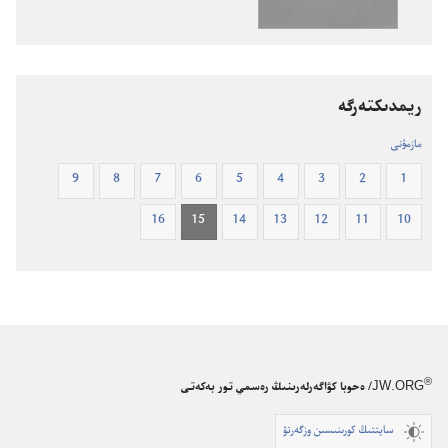
كيە‌لى
جازبالار.‏
جازبالار.‏
جاڭا
جاڭا
دۇ‌نيە
دۇ‌نيە
اۋدارماسى
اۋدارماسى
ريمدىكتە‌رگە
مازمۇنى
9
8
7
6
5
4
3
2
1
16
15
14
13
12
11
10
®
JW.ORG
/ ەحوبا كۋاگەرلەرىنىڭ رەسمي تور بەكەتى
سايتتىڭ كورىنىسىن وزگەرتۋ