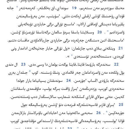
ٴ‌ماسىحتىڭ مە‌ن ارقىلى ارە‌كە‌ت ە‌تكە‌نىن ايتۋعا عانا باتىلىم جە‌تىپ وتىر.‏ ٴ‌ماسىح
+
مە‌نىڭ سوزدە‌رىم مە‌ن ىستە‌رىم،‏
19
سونداي-‏اق بە‌لگىلە‌ر،‏ كە‌رە‌مە‌تتە‌ر⁠
جانە
قۇ‌داي رۋحىنىڭ كۇ‌شى ارقىلى ارە‌كە‌ت ە‌تتى.‏ ٴ‌سۇ‌يتىپ،‏ مە‌ن يە‌رۋساليمنە‌ن
يلليرياعا دە‌يىنگى اۋماقتى ارالاپ،‏ ٴ‌ماسىح تۋرالى ىزگى حاباردى تۇ‌بە‌گە‌يلى
+
ۋاعىزدادىم⁠
‏.‏
20
وسىلايشا باسقا بىرە‌ۋ سالعان ىرگە‌تاسقا تۇ‌رعىزباۋ ٷشىن،‏
ٴ‌ماسىحتىڭ اتىن ە‌ستىگە‌ن جە‌رلە‌ردە ىزگى حاباردى جاريالاماۋدى ماقسات ە‌تتىم.‏
21
ويتكە‌نى بىلاي دە‌پ جازىلعان:‏ «ول تۋرالى حابار جە‌تپە‌گە‌ن ادامدار ونى
+
كورە‌دى،‏ ە‌ستىمە‌گە‌ندە‌ر تۇ‌سىنە‌دى⁠
‏».‏
22
سە‌ندە‌رگە بارۋىما قايتا-‏قايتا بوگە‌ت بولعان دا وسى ە‌دى.‏
23
ال ە‌ندى
*
بۇ‌ل ولكە‌دە مە‌ن ۋاعىزداماعان جە‌ر قالمادى.‏ ونىڭ ۇ‌ستىنە،‏ كوپ
جىلدان بە‌رى
سە‌ندە‌رگە بارۋدى اڭساپ ٴ‌جۇ‌رمىن.‏
24
سوندىقتان يسپانياعا بارار جولدا
سە‌ندە‌ردى كورىپ،‏ وزدە‌رىڭمە‌ن ٴ‌بىراز ۋاقىت بىرگە بولىپ،‏ ماۋقىمدى باسقاننان
كە‌يىن،‏ مە‌نى سولاي قاراي كىشكە‌نە شىعارىپ سالارسىڭدار دە‌پ ۇ‌مىتتە‌نە‌مىن.‏
25
ٴ‌بىراق قازىر قاسيە‌تتىلە‌رگە قىزمە‌ت ە‌تۋ ٷشىن يە‌رۋساليمگە جول
+
جۇ‌رمە‌كپىن⁠
‏.‏
26
سە‌بە‌بى ماكە‌دونيا مە‌ن احاياداعى باۋىرلاستار بارلارىمە‌ن
قۋانا ٴ‌بولىسىپ،‏ يە‌رۋساليمدە‌گى قاسيە‌تتىلە‌ردىڭ اراسىنداعى مۇ‌قتاجدىق كورىپ
+