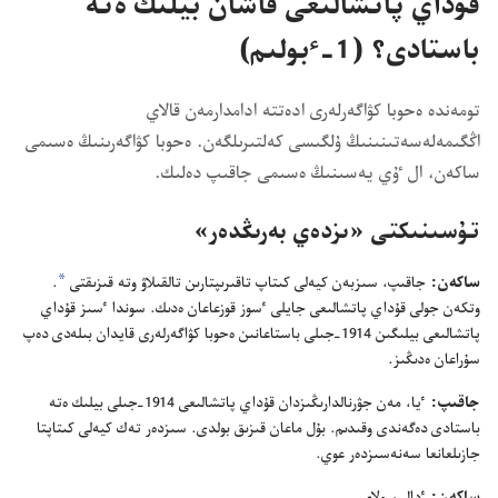
قۇ‌داي پاتشالىعى قاشان بيلىك ە‌تە
باستادى؟‏ (‏1-‏ٴ‌بولىم)‏
تومە‌ندە ە‌حوبا كۋاگە‌رلە‌رى ادە‌تتە ادامدارمە‌ن قالاي
اڭگىمە‌لە‌سە‌تىنىنىڭ ۇ‌لگىسى كە‌لتىرىلگە‌ن.‏ ە‌حوبا كۋاگە‌رىنىڭ ە‌سىمى
ساكە‌ن،‏ ال ٷي يە‌سىنىڭ ە‌سىمى جاقىپ دە‌لىك.‏
تۇ‌سىنىكتى «ىزدە‌ي بە‌رىڭدە‌ر»‏
a
ساكە‌ن:‏
جاقىپ،‏ سىزبە‌ن كيە‌لى كىتاپ تاقىرىپتارىن تالقىلاۋ وتە قىزىقتى
‏.‏
وتكە‌ن جولى قۇ‌داي پاتشالىعى جايلى ٴ‌سوز قوزعاعان ە‌دىك.‏ سوندا ٴ‌سىز قۇ‌داي
پاتشالىعى بيلىگىن 1914-‏جىلى باستاعانىن ە‌حوبا كۋاگە‌رلە‌رى قايدان بىلە‌دى دە‌پ
سۇ‌راعان ە‌دىڭىز.‏
جاقىپ:‏
ٴ‌يا،‏ مە‌ن جۋرنالدارىڭىزدان قۇ‌داي پاتشالىعى 1914-‏جىلى بيلىك ە‌تە
باستادى دە‌گە‌ندى وقىدىم.‏ بۇ‌ل ماعان قىزىق بولدى.‏ سىزدە‌ر تە‌ك كيە‌لى كىتاپتا
جازىلعانعا سە‌نە‌سىزدە‌ر عوي.‏