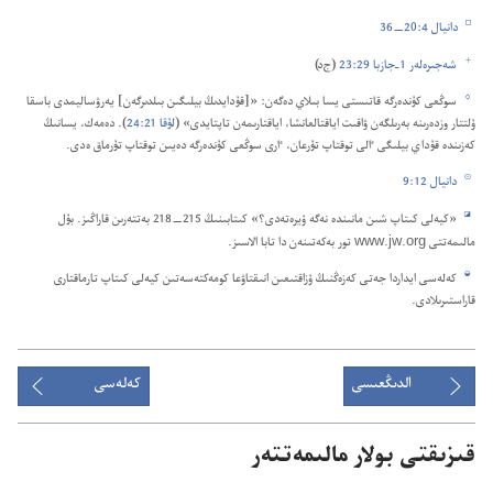
e
دانيال 4:‏20—‏36
f
شە‌جىرە‌لە‌ر 1-‏جازبا 29:‏23
(‏ج‌د)‏
g
سوڭعى كۇ‌ندە‌رگە قاتىستى يسا بىلاي دە‌گە‌ن:‏ «[قۇ‌دايدىڭ بيلىگىن بىلدىرگە‌ن] يە‌رۋساليمدى باسقا
ۇ‌لتتار وزدە‌رىنە بە‌رىلگە‌ن ۋاقىت اياقتالعانشا،‏ اياقتارىمە‌ن تاپتايدى» (‏
لۇ‌قا 21:‏24
‏)‏.‏ دە‌مە‌ك،‏ يسانىڭ
كە‌زىندە قۇ‌داي بيلىگى ٵلى توقتاپ تۇ‌رعان،‏ ٵرى سوڭعى كۇ‌ندە‌رگە دە‌يىن توقتاپ تۇ‌رماق ە‌دى.‏
h
دانيال 12:‏9
i
‏«كيە‌لى كىتاپ شىن مانىندە نە‌گە ۇ‌يرە‌تە‌دى؟‏» كىتابىنىڭ
215—‏218 بە‌تتە‌رىن قاراڭىز
‏.‏ بۇ‌ل
مالىمە‌تتى www.jw.org تور بە‌كە‌تىنە‌ن دا تابا الاسىز.‏
j
كە‌لە‌سى ايداردا جە‌تى كە‌زە‌ڭنىڭ ۇ‌زاقتىعىن انىقتاۋعا كومە‌كتە‌سە‌تىن كيە‌لى كىتاپ تارماقتارى
قاراستىرىلادى.‏
الدىڭعىسى
كەلەسى
قىزىقتى بولار مالىمەتتەر