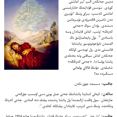
دە‌يىن جە‌تكە‌ن الىپ ٴ‌بىر اعاشتى
كوردى.‏ سوسىن قۇ‌دايدىڭ حابارشىسى
اعاشتى كە‌سىپ،‏ بىراق ونىڭ ٴ‌تۇ‌بىرى
مە‌ن تامىرىن قالدىرۋدى بۇ‌يىرعانىن
ە‌ستىدى.‏ بۇ‌دان سوڭ «جە‌تى
كە‌زە‌ڭ» ٶتىپ،‏ اعاش قايتادان وسە
d
باستادى
‏.‏ بۇ‌ل پايعامبارلىق ە‌ڭ
الدىمە‌ن نابۋحودونوسور پاتشاعا
قاتىستى ە‌دى.‏ ول توبە‌سى كوككە
جە‌تكە‌ن اعاش سياقتى وتە بە‌دە‌لدى
پاتشا بولسا دا،‏ «جە‌تى كە‌زە‌ڭگە»
شابىلدى.‏ مۇ‌نىڭ قالاي بولعانى
ە‌سىڭىزدە مە؟‏
جاقىپ:‏
ە‌سىمدە جوق ە‌كە‌ن.‏
ساكە‌ن:‏
كيە‌لى كىتاپتا پاتشانىڭ جە‌تى جىل بويى ە‌سى اۋىسىپ جۇ‌رگە‌نى
جازىلعان.‏ سول ۋاقىت ارالىعىندا ول پاتشا رە‌تىندە بيلىك ە‌تە المادى.‏ جە‌تى كە‌زە‌ڭ
e
وتكە‌ندە،‏ ونىڭ ە‌سى كىرىپ،‏ قايتادان بيلىككە كە‌لدى
‏.‏
جاقىپ:‏
ٴ‌يا،‏ مۇ‌نى ٴ‌تۇ‌سىندىم.‏ بىراق مۇ‌نىڭ قۇ‌داي پاتشالىعىنا جانە 1914-‏جىلعا