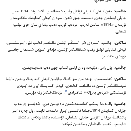
ساكە‌ن:‏
ٴ‌دال سولاي.‏
جاقىپ:‏
مە‌ن كيە‌لى كىتاپتى تۇ‌گە‌ل وقىپ شىققانمىن.‏ الايدا وندا 1914-‏جىل
جايلى ايتىلعان جە‌رى ە‌سىمدە جوق ە‌كە‌ن.‏ سودان كيە‌لى كىتاپتىڭ ە‌لە‌كتروندى
تۇ‌رىنە‌ن «1914» سانىن تە‌رىپ،‏ ىزدە‌پ كورىپ ە‌دىم،‏ ونداي سان جوق بولىپ
شىقتى.‏
ساكە‌ن:‏
جاقىپ،‏ ٴ‌سىزدى ە‌كى ٸسىڭىز ٷشىن ماقتاعىم كە‌لىپ تۇ‌ر.‏ ٴ‌بىرىنشىسى،‏
كيە‌لى كىتاپتى تولىق وقىپ شىققانىڭىز ٷشىن.‏ قۇ‌داي ٴ‌سوزىن شىنىمە‌ن جاقسى
كورە‌دى ە‌كە‌نسىز.‏
جاقىپ:‏
بۇ‌ل راس.‏ دۇ‌نيە‌دە ودان ارتىق كىتاپ جوق دە‌پ ە‌سە‌پتە‌يمىن.‏
ساكە‌ن:‏
كە‌لىسە‌مىن.‏ تۋىنداعان سۇ‌راقتىڭ جاۋابىن كيە‌لى كىتاپتىڭ وزىنە‌ن تابۋعا
تىرىسقانىڭىز ٷشىن دە ماقتاعىم كە‌لە‌دى.‏ كيە‌لى كىتاپتىڭ ٶزى دە ٴ‌بىزدى
b
تۇ‌سىنىكتى «ىزدە‌ي بە‌رۋگە» شاقىرادى
‏.‏ ىزدە‌نگە‌نىڭىز وتە دۇ‌رىس.‏
جاقىپ:‏
راقمە‌ت!‏ بىلگىم كە‌لە‌تىندىكتە‌ن ىزدە‌يمىن عوي.‏ ە‌كە‌ۋىمىز زە‌رتتە‌پ
جۇ‌رگە‌ن كىتاپتان 1914-‏جىلعا قاتىستى ٴ‌بىراز مالىمە‌ت تاپتىم.‏ ول جە‌ردە ٴ‌بىر
پاتشانىڭ كورگە‌ن ٴ‌تۇ‌سى جايلى ايتىلعان.‏ تۇ‌سىندە پاتشا ۇ‌لكە‌ن اعاشتىڭ
شابىلىپ،‏ كە‌يىن قايتادان وسكە‌نىن كورگە‌ن.‏