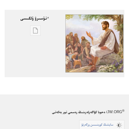
ٴتۇسىرۋ ۇلگىسى
ادەبيەتتەردىڭ
ەلەكتروندى
ٴتۇرىن
ٴتۇسىرۋدى
تالداۋ
كۇزەت
مۇناراسى
10-
اي 2014
®
JW.ORG
/ ەحوبا كۋاگەرلەرىنىڭ رەسمي تور بەكەتى
سايتتىڭ كورىنىسىن وزگەرتۋ