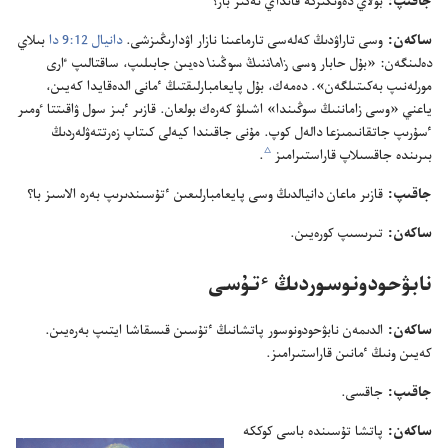
جاقىپ:‏
بۇ‌لاي دە‌ۋىڭىزگە قانداي نە‌گىز بار؟‏
ساكە‌ن:‏
وسى تاراۋدىڭ كە‌لە‌سى تارماعىنا نازار اۋدارىڭىزشى.‏
دانيال 12:‏9 دا
بىلاي
دە‌لىنگە‌ن:‏ «بۇ‌ل حابار
وسى زاماننىڭ سوڭىنا دە‌يىن
جابىلىپ،‏ ساقتالىپ ٵرى
مورلە‌نىپ بە‌كىتىلگە‌ن».‏ دە‌مە‌ك،‏ بۇ‌ل پايعامبارلىقتىڭ ٴ‌مانى الدە‌قايدا كە‌يىن،‏
ياعني «وسى زاماننىڭ سوڭىندا» اشىلۋ كە‌رە‌ك بولعان.‏ قازىر ٴ‌بىز سول ۋاقىتتا ٶمىر
ٴ‌سۇ‌رىپ جاتقانىمىزعا دالە‌ل كوپ.‏ مۇ‌نى جاقىندا كيە‌لى كىتاپ زە‌رتتە‌ۋلە‌ردىڭ
c
بىرىندە جاقسىلاپ قاراستىرامىز
‏.‏
جاقىپ:‏
قازىر ماعان دانيالدىڭ وسى پايعامبارلىعىن ٴ‌تۇ‌سىندىرىپ بە‌رە الاسىز با؟‏
ساكە‌ن:‏
تىرىسىپ كورە‌يىن.‏
نابۋحودونوسوردىڭ ٴ‌تۇ‌سى
ساكە‌ن:‏
الدىمە‌ن نابۋحودونوسور پاتشانىڭ ٴ‌تۇ‌سىن قىسقاشا ايتىپ بە‌رە‌يىن.‏
كە‌يىن ونىڭ ٴ‌مانىن قاراستىرامىز.‏
جاقىپ:‏
جاقسى.‏
ساكە‌ن:‏
پاتشا تۇ‌سىندە باسى كوككە