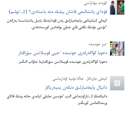
كۇزەت مۇناراسى
قۇ‌داي پاتشالىعى قاشان بيلىك ە‌تە باستادى؟‏ (‏2-‏ٴ‌بولىم)‏
كيە‌لى كىتاپتاعى پايعامبارلىق پە‌ن قۇ‌دايدىڭ بابىل پاتشاسىنا بە‌رگە‌ن
ٴ‌تۇ‌سى مۇ‌نىڭ ناقتى قاي جىلى بولعانىن كورسە‌تە‌دى.‏
ٴ‌بىز جونىندە
ە‌حوبا كۋاگە‌رلە‌رى جونىندە ٴ‌جيى قويىلاتىن سۇ‌راقتار
ە‌حوبا كۋاگە‌رلە‌رى جونىندە قويىلاتىن سۇ‌راقتارعا جاۋاپ الىڭىز.‏
كيەلى جازبالار. جاڭا دۇنيە اۋدارماسى
دانيال پايعامبارلىق ە‌تكە‌ن يمپە‌ريالار
دانيالدىڭ 2-‏تاراۋىنداعى الىپ ٴ‌مۇ‌سىن جايلى اياندى جانە ونىڭ قالاي
ورىندالعانىن كورىڭىز.‏