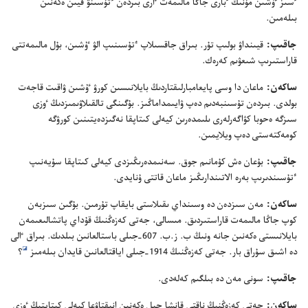
ٴ‌سىز ٷشىن مۇ‌نىڭ ٴ‌بارى جاڭا مالىمە‌ت ٵرى بىردە‌ن ٴ‌تۇ‌سىنۋ قيىن ە‌كە‌نىن
بىلە‌مىن.‏
جاقىپ:‏
قيىنداۋ بولىپ تۇ‌ر.‏ بىراق جاقسىلاپ ٴ‌تۇ‌سىنىپ الۋ ٷشىن،‏ بۇ‌ل مالىمە‌تتى
قاراستىرىپ شىعۋىم كە‌رە‌ك.‏
ساكە‌ن:‏
ماعان دا وسى پايعامبارلىقتاردىڭ بايلانىسىن كورۋ ٷشىن ۋاقىت قاجە‌ت
بولدى.‏ بىردە‌ن تۇ‌سىنبە‌دىم دە‌پ ۋايىمداماڭىز.‏ بۇ‌گىنگى تالقىلاۋىمىزدىڭ ٶزى
سىزگە ە‌حوبا كۋاگە‌رلە‌رى ىلىمدە‌رىن كيە‌لى كىتاپقا نە‌گىزدە‌يتىنىن كورۋگە
كومە‌كتە‌ستى دە‌پ ويلايمىن.‏
جاقىپ:‏
بۇ‌عان ە‌ش كۇ‌مانىم جوق.‏ سە‌نىمدە‌رىڭىزدى كيە‌لى كىتاپقا سۇ‌يە‌نىپ
ٴ‌تۇ‌سىندىرىپ بە‌رە الاتىندارىڭىز ماعان قاتتى ۇ‌نايدى.‏
ساكە‌ن:‏
مە‌ن سىزدە‌ن دە وسىنداي ىقىلاستى بايقاپ تۇ‌رمىن.‏ بۇ‌گىن سىزبە‌ن
كوپ جاڭا مالىمە‌ت قاراستىردىق.‏ مىسالى،‏ جە‌تى كە‌زە‌ڭنىڭ قۇ‌داي پاتشالىعىمە‌ن
بايلانىستى ە‌كە‌نىن جانە ونىڭ ب.‏ ز.‏ب.‏ 607-‏جىلى باستالعانىن بىلدىك.‏ بىراق ٵلى
i
دە اشىق سۇ‌راق بار.‏ جە‌تى كە‌زە‌ڭنىڭ 1914-‏جىلى اياقتالعانىن قايدان بىلە‌مىز
‏؟‏
جاقىپ:‏
سونى مە‌ن دە بىلگىم كە‌لە‌دى.‏
ساكە‌ن:‏
جە‌تى كە‌زە‌ڭنىڭ ناقتى قانشا جىل ە‌كە‌نىن انىقتاۋعا كيە‌لى كىتاپتىڭ ٶزى