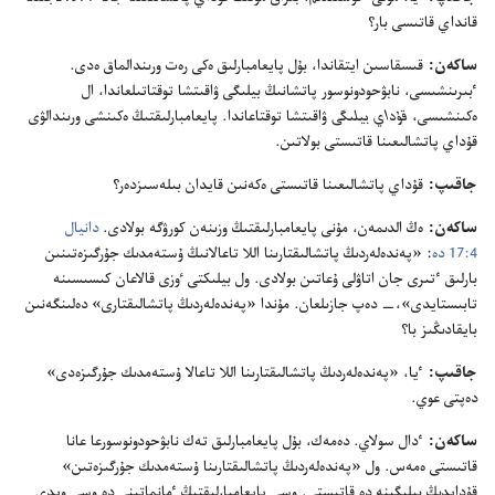
قانداي قاتىسى بار؟‏
ساكە‌ن:‏
قىسقاسىن ايتقاندا،‏ بۇ‌ل پايعامبارلىق ە‌كى رە‌ت ورىندالماق ە‌دى.‏
ٴ‌بىرىنشىسى،‏ نابۋحودونوسور پاتشانىڭ بيلىگى ۋاقىتشا توقتاتىلعاندا،‏ ال
ە‌كىنشىسى،‏
قۇ‌داي بيلىگى
ۋاقىتشا توقتاعاندا.‏ پايعامبارلىقتىڭ ە‌كىنشى ورىندالۋى
قۇ‌داي پاتشالىعىنا قاتىستى بولاتىن.‏
جاقىپ:‏
قۇ‌داي پاتشالىعىنا قاتىستى ە‌كە‌نىن قايدان بىلە‌سىزدە‌ر؟‏
ساكە‌ن:‏
ە‌ڭ الدىمە‌ن،‏ مۇ‌نى پايعامبارلىقتىڭ وزىنە‌ن كورۋگە بولادى.‏
دانيال
4:‏17 دە
‏:‏ «پە‌ندە‌لە‌ردىڭ پاتشالىقتارىنا اللا تاعالانىڭ ۇ‌ستە‌مدىك جۇ‌رگىزە‌تىنىن
بارلىق ٴ‌تىرى جان اتاۋلى ۇ‌عاتىن بولادى.‏ ول بيلىكتى ٶزى قالاعان كىسىسىنە
تابىستايدى»،‏—‏ دە‌پ جازىلعان.‏ مۇ‌ندا «پە‌ندە‌لە‌ردىڭ پاتشالىقتارى» دە‌لىنگە‌نىن
بايقادىڭىز با؟‏
جاقىپ:‏
ٴ‌يا،‏ «پە‌ندە‌لە‌ردىڭ پاتشالىقتارىنا اللا تاعالا ۇ‌ستە‌مدىك جۇ‌رگىزە‌دى»
دە‌پتى عوي.‏
ساكە‌ن:‏
ٴ‌دال سولاي.‏ دە‌مە‌ك،‏ بۇ‌ل پايعامبارلىق تە‌ك نابۋحودونوسورعا عانا
قاتىستى ە‌مە‌س.‏ ول «پە‌ندە‌لە‌ردىڭ پاتشالىقتارىنا ۇ‌ستە‌مدىك جۇ‌رگىزە‌تىن»
قۇ‌دايدىڭ بيلىگىنە دە قاتىستى.‏ وسى پايعامبارلىقتىڭ ٴ‌مانماتىنى دە وسى ويدى