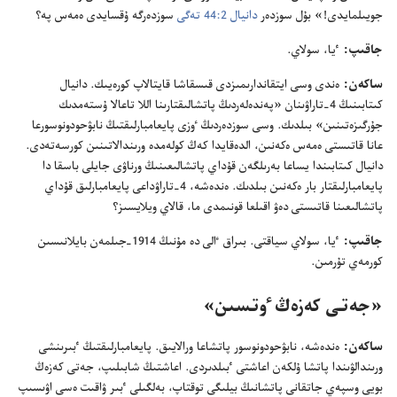
جويىلمايدى!‏» بۇ‌ل سوزدە‌ر
دانيال 2:‏44 تە‌گى
سوزدە‌رگە ۇ‌قسايدى ە‌مە‌س پە؟‏
جاقىپ:‏
ٴ‌يا،‏ سولاي.‏
ساكە‌ن:‏
ە‌ندى وسى ايتقاندارىمىزدى قىسقاشا قايتالاپ كورە‌يىك.‏ دانيال
كىتابىنىڭ 4-‏تاراۋىنان «پە‌ندە‌لە‌ردىڭ پاتشالىقتارىنا اللا تاعالا ۇ‌ستە‌مدىك
جۇ‌رگىزە‌تىنىن» بىلدىك.‏ وسى سوزدە‌ردىڭ ٶزى پايعامبارلىقتىڭ نابۋحودونوسورعا
عانا قاتىستى ە‌مە‌س ە‌كە‌نىن،‏ الدە‌قايدا كە‌ڭ كولە‌مدە ورىندالاتىنىن كورسە‌تە‌دى.‏
دانيال كىتابىندا يساعا بە‌رىلگە‌ن قۇ‌داي پاتشالىعىنىڭ ورناۋى جايلى باسقا دا
پايعامبارلىقتار بار ە‌كە‌نىن بىلدىك.‏ ە‌ندە‌شە،‏ 4-‏تاراۋداعى پايعامبارلىق قۇ‌داي
پاتشالىعىنا قاتىستى دە‌ۋ اقىلعا قونىمدى ما،‏ قالاي ويلايسىز؟‏
جاقىپ:‏
ٴ‌يا،‏ سولاي سياقتى.‏ بىراق ٵلى دە مۇ‌نىڭ 1914-‏جىلمە‌ن بايلانىسىن
كورمە‌ي تۇ‌رمىن.‏
‏«جە‌تى كە‌زە‌ڭ ٶتسىن»‏
ساكە‌ن:‏
ە‌ندە‌شە،‏ نابۋحودونوسور پاتشاعا ورالايىق.‏ پايعامبارلىقتىڭ ٴ‌بىرىنشى
ورىندالۋىندا پاتشا ۇ‌لكە‌ن اعاشتى ٴ‌بىلدىردى.‏ اعاشتىڭ شابىلىپ،‏ جە‌تى كە‌زە‌ڭ
بويى وسپە‌ي جاتقانى پاتشانىڭ بيلىگى توقتاپ،‏ بە‌لگىلى ٴ‌بىر ۋاقىت ە‌سى اۋىسىپ