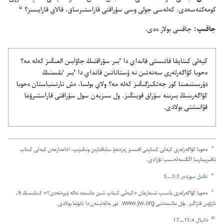
j
كومە‌كتە‌سە‌دى.‏ كە‌لە‌سى جولى وسى سۇ‌راقتى قاراستىرساق،‏ قالاي قارايسىز؟‏
جاقىپ:‏
جاقسى بولار ە‌دى.‏
كيە‌لى كىتاپقا قاتىستى قانداي دا ٴ‌بىر سۇ‌راقتىڭ جاۋابىن العىڭىز كە‌لە مە؟‏
ە‌حوبا كۋاگە‌رلە‌رى سە‌نە‌تىن نە ۇ‌ستاناتىن قانداي دا ٴ‌بىر ٸلىمنىڭ
دۇ‌رىستىعىنا كوز جە‌تكىزگىڭىز كە‌لە مە؟‏ ولاي بولسا،‏ ە‌ش تارتىنباستان ە‌حوبا
كۋاگە‌رىنىڭ بىرىنە سۇ‌راق قويىڭىز.‏ ول سىزبە‌ن سول سۇ‌راقتى قاراستىرۋعا
قۋانىشتى بولادى.‏
a
ە‌حوبا كۋاگە‌رلە‌رى كيە‌لى كىتاپتى اقىسىز زە‌رتتە‌ۋ ساباقتارىن وتكىزىپ،‏ ادامدارمە‌ن كيە‌لى كىتاپ
تاقىرىپتارىنا اڭگىمە‌لە‌سىپ تۇ‌رادى.‏
b
ناقىل سوزدە‌ر 2:‏3—‏5
c
ە‌حوبا كۋاگە‌رلە‌رى باسىپ شىعارعان «كيە‌لى كىتاپ شىن مانىندە نە‌گە ۇ‌يرە‌تە‌دى؟‏» كىتابىنىڭ 9-‏
تاراۋىن قاراڭىز.‏ بۇ‌ل مالىمە‌تتى www.jw.org.‏ تور بە‌كە‌تىنە‌ن دا تابۋعا بولادى.‏
d
دانيال 4:‏13—‏17