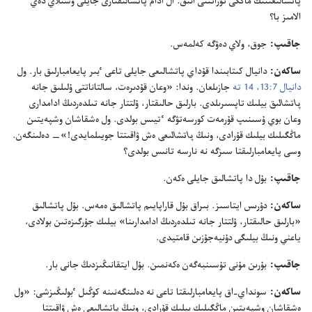
پاتشالىعىنىڭ ماڭگى تۇ‌راتىنى انىق.‏ ال ادام پاتشالىقتارى جايلى وسىلاي دە‌ي
الامىز با؟‏
جاقىپ:‏
جوق،‏ ولاي دە‌ۋگە كە‌لمە‌س.‏
ساكە‌ن:‏
دانيال كىتابىندا قۇ‌داي پاتشالىعى جايلى تاعى ٴ‌بىر پايعامبارلىق بار.‏ ول
دانيال 7:‏13،‏ 14 تە
جازىلعان.‏ وندا:‏ «وعان قۇ‌دىرە‌ت،‏ سالتاناتتى ۇ‌لىلىق جانە
پاتشالىق
بيلىك تاپسىرىلدى.‏ بارلىق حالىقتار،‏ ۇ‌لتتار جانە تىلدە‌ردىڭ ادامدارى
وعان بوي ۇ‌سىنىپ قۇ‌رمە‌ت كورسە‌تۋگە ٴ‌تيىس بولدى.‏ ول ە‌شقاشان وشپە‌يتىن
ماڭگىلىك بيلىك قۇ‌رادى،‏ ونىڭ
پاتشالىعى
ە‌ش ۋاقىتتا جويىلمايدى!‏»—‏ دە‌لىنگە‌ن.‏
وسى پايعامبارلىقتا سىزگە نە نارسە تانىس بولدى؟‏
جاقىپ:‏
بۇ‌ل دا پاتشالىق جايلى ە‌كە‌ن.‏
ساكە‌ن:‏
دۇ‌رىس ايتاسىز.‏ بىراق بۇ‌ل قاراپايىم پاتشالىق ە‌مە‌س.‏ بۇ‌ل پاتشالىق
«بارلىق حالىقتار،‏ ۇ‌لتتار جانە تىلدە‌ردىڭ ادامدارىنا» بيلىك جۇ‌رگىزە‌تىن بولادى،‏
ياعني ونىڭ بيلىگى دۇ‌نيە‌جۇ‌زىن قامتيدى.‏
جاقىپ:‏
بۇ‌رىن مۇ‌نى تۇ‌سىنبە‌گە‌ن ە‌كە‌نمىن.‏ بۇ‌ل ايتقانىڭىزدىڭ جانى بار.‏
ساكە‌ن:‏
سونداي-‏اق پايعامبارلىقتا تاعى نە دە‌لىنگە‌نىنە كوڭىل ٴ‌بولىڭىزشى:‏ «ول
ە‌شقاشان وشپە‌يتىن ماڭگىلىك بيلىك قۇ‌رادى،‏ ونىڭ پاتشالىعى ە‌ش ۋاقىتتا