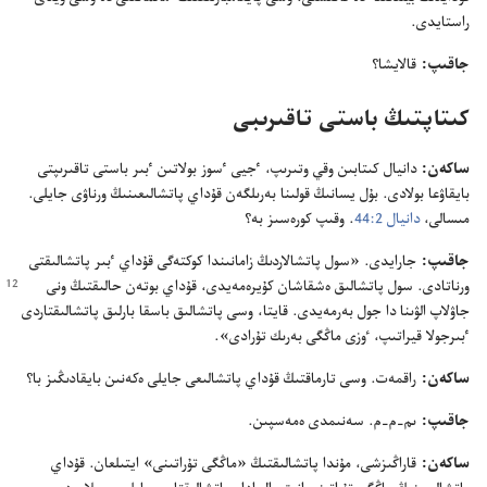
راستايدى.‏
جاقىپ:‏
قالايشا؟‏
كىتاپتىڭ باستى تاقىرىبى
ساكە‌ن:‏
دانيال كىتابىن وقي وتىرىپ،‏ ٴ‌جيى ٴ‌سوز بولاتىن ٴ‌بىر باستى تاقىرىپتى
بايقاۋعا بولادى.‏ بۇ‌ل يسانىڭ قولىنا بە‌رىلگە‌ن قۇ‌داي پاتشالىعىنىڭ ورناۋى جايلى.‏
مىسالى،‏
دانيال 2:‏44
‏.‏ وقىپ كورە‌سىز بە؟‏
جاقىپ:‏
جارايدى.‏ «سول پاتشالاردىڭ زامانىندا كوكتە‌گى قۇ‌داي ٴ‌بىر پاتشالىقتى
ورناتادى.‏ سول پاتشالىق ە‌شقاشان كۇ‌يرە‌مە‌يدى،‏
قۇ‌داي بوتە‌ن حالىقتىڭ ونى
جاۋلاپ الۋىنا دا جول بە‌رمە‌يدى.‏ قايتا،‏ وسى پاتشالىق باسقا بارلىق پاتشالىقتاردى
ٴ‌بىرجولا قيراتىپ،‏ ٶزى ماڭگى بە‌رىك تۇ‌رادى».‏
ساكە‌ن:‏
راقمە‌ت.‏ وسى تارماقتىڭ قۇ‌داي پاتشالىعى جايلى ە‌كە‌نىن بايقادىڭىز با؟‏
جاقىپ:‏
ىم-‏م-‏م.‏ سە‌نىمدى ە‌مە‌سپىن.‏
ساكە‌ن:‏
قاراڭىزشى،‏ مۇ‌ندا پاتشالىقتىڭ «ماڭگى تۇ‌راتىنى» ايتىلعان.‏ قۇ‌داي