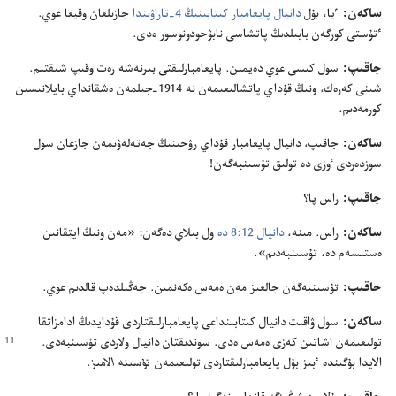
ساكە‌ن:‏
ٴ‌يا،‏ بۇ‌ل
دانيال پايعامبار كىتابىنىڭ 4-‏تاراۋىندا
جازىلعان وقيعا عوي.‏
ٴ‌تۇ‌ستى كورگە‌ن بابىلدىڭ پاتشاسى نابۋحودونوسور ە‌دى.‏
جاقىپ:‏
سول كىسى عوي دە‌يمىن.‏ پايعامبارلىقتى بىرنە‌شە رە‌ت وقىپ شىقتىم.‏
شىنى كە‌رە‌ك،‏ ونىڭ قۇ‌داي پاتشالىعىمە‌ن نە 1914-‏جىلمە‌ن ە‌شقانداي بايلانىسىن
كورمە‌دىم.‏
ساكە‌ن:‏
جاقىپ،‏ دانيال پايعامبار قۇ‌داي رۋحىنىڭ جە‌تە‌لە‌ۋىمە‌ن جازعان سول
سوزدە‌ردى ٶزى دە تولىق تۇ‌سىنبە‌گە‌ن!‏
جاقىپ:‏
راس پا؟‏
ساكە‌ن:‏
راس.‏ مىنە،‏
دانيال 12:‏8 دە
ول بىلاي دە‌گە‌ن:‏ «مە‌ن ونىڭ ايتقانىن
ە‌ستىسە‌م دە،‏ تۇ‌سىنبە‌دىم».‏
جاقىپ:‏
تۇ‌سىنبە‌گە‌ن جالعىز مە‌ن ە‌مە‌س ە‌كە‌نمىن.‏ جە‌ڭىلدە‌پ قالدىم عوي.‏
ساكە‌ن:‏
سول ۋاقىت دانيال كىتابىنداعى پايعامبارلىقتاردى قۇ‌دايدىڭ ادامزاتقا
تولىعىمە‌ن
اشاتىن كە‌زى ە‌مە‌س ە‌دى.‏ سوندىقتان دانيال ولاردى تۇ‌سىنبە‌دى.‏
الايدا بۇ‌گىندە ٴ‌بىز بۇ‌ل پايعامبارلىقتاردى تولىعىمە‌ن
تۇ‌سىنە الامىز
‏.‏