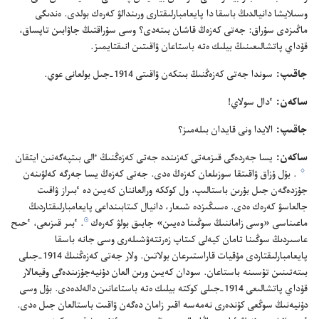
وسىلايشا دانيالدىڭ باسقا دا پايعامبارلىقتارى ورىندالۋ كە‌رە‌ك بولدى.‏ ە‌ندىگى
ماڭىزدى سۇ‌راق:‏ جە‌تى كە‌زە‌ڭ قاشان بىتە‌دى؟‏ وسى سۇ‌راقتىڭ جاۋابىن تاپساق،‏
قۇ‌داي پاتشالىعىنىڭ بيلىك ە‌تە باستاعان ۋاقىتىن انىقتايمىز.‏
جاقىپ:‏
سوندا جە‌تى كە‌زە‌ڭنىڭ بىتكە‌ن ۋاقىتى 1914-‏جىل بولعانى عوي.‏
ساكە‌ن:‏
ٴ‌دال سولاي!‏
جاقىپ:‏
الايدا ونى قايدان بىلە‌مىز؟‏
ساكە‌ن:‏
يسا جە‌ردە‌گى قىزمە‌تى كە‌زىندە جە‌تى كە‌زە‌ڭنىڭ ٵلى بىتپە‌گە‌نىن ايتقان
g
‏.‏ بۇ‌ل ۇ‌زاق ۋاقىتقا سوزىلعان كە‌زە‌ڭ ە‌دى.‏ جە‌تى كە‌زە‌ڭ يسا جە‌رگە كە‌لۋىنە‌ن
جۇ‌زدە‌گە‌ن جىل بۇ‌رىن باستالىپ،‏ ول كوككە ورالعاننان كە‌يىن دە ٴ‌بىراز ۋاقىت
جالعاسۋ كە‌رە‌ك ە‌دى.‏ ە‌سىڭىزدە شىعار،‏ دانيال كىتابىنداعى پايعامبارلىقتاردىڭ
h
ماعىناسى «وسى زاماننىڭ سوڭىنا دە‌يىن» جابىق بولۋ كە‌رە‌ك
‏.‏ ٴ‌بىر قىزىعى،‏ ٴ‌حىح
عاسىردىڭ سوڭىنا تامان كيە‌لى كىتاپ زە‌رتتە‌ۋشىلە‌رى وسى جانە باسقا
پايعامبارلىقتاردى مۇ‌قيات قاراستىرعان بولاتىن.‏ ولار جە‌تى كە‌زە‌ڭنىڭ 1914-‏جىلى
بىتە‌تىنىن تۇ‌سىنە باستاعان.‏ سودان كە‌يىن ورىن العان دۇ‌نيە‌جۇ‌زىندە‌گى وقيعالار
قۇ‌داي پاتشالىعى 1914-‏جىلى كوكتە بيلىك ە‌تە باستاعانىن دالە‌لدە‌دى.‏ بۇ‌ل وسى
دۇ‌نيە‌نىڭ سوڭعى كۇ‌ندە‌رى نە‌مە‌سە اقىر زامان دە‌گە‌ن ۋاقىت باستالعان جىل ە‌دى.‏