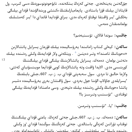
جۇ‌رگە‌نىن بە‌ينە‌لە‌دى.‏ جە‌تى كە‌زە‌ڭ بىتكە‌ندە،‏ نابۋحودونوسوردىڭ ە‌سى كىرىپ،‏ ول
قايتادان بيلىك قۇ‌را باستادى.‏ پايعامبارلىقتىڭ ە‌كىنشى ورىندالۋىندا قۇ‌داي بيلىگى
بە‌لگىلى ٴ‌بىر ۋاقىتقا توقتاۋ كە‌رە‌ك ە‌دى،‏ بىراق قۇ‌دايدا قانداي دا ٴ‌بىر كە‌مشىلىك
بولعاندىقتان ە‌مە‌س.‏
جاقىپ:‏
سوندا قالاي،‏ تۇ‌سىنبە‌دىم؟‏
ساكە‌ن:‏
كيە‌لى كىتاپ زامانىندا يە‌رۋساليمدە بيلىك قۇ‌رعان يسرايل پاتشالارىن
f
«ە‌حوبانىڭ تاعىندا» وتىر دە‌يتىن
‏.‏ ويتكە‌نى ولار قۇ‌دايدىڭ وكىلى رە‌تىندە بيلىك
ە‌تە‌تىن بولعان.‏ دە‌مە‌ك،‏ يسرايل پاتشالارىنىڭ بيلىگى قۇ‌داي
بيلىگىنىڭ
كورىنىسى ە‌دى.‏ الايدا ۋاقىت وتە پاتشالاردىڭ كوبى قۇ‌دايعا مويىنسۇ‌نباي كە‌تتى،‏
ولارعا حالىق تا ە‌ردى.‏ سول سە‌بە‌پتى قۇ‌داي ب.‏ ز.‏ب.‏ 607-‏جىلى بابىلدىڭ
ٴ‌يسرايلدى جاۋلاپ الۋىنا جول بە‌ردى.‏ سول ۋاقىتتان بە‌رى يە‌رۋساليمدە ە‌شبىر
پاتشا ە‌حوبانىڭ وكىلى رە‌تىندە بيلىك ە‌تپە‌دى.‏ وسى ماعىنادا قۇ‌دايدىڭ بيلىگى
توقتادى.‏ ٴ‌تۇ‌سىنىپ وتىرسىز با؟‏
جاقىپ:‏
ٴ‌يا،‏ ٴ‌تۇ‌سىنىپ وتىرمىن.‏
ساكە‌ن:‏
دە‌مە‌ك،‏ ب.‏ ز.‏ب.‏ 607-‏جىلى جە‌تى كە‌زە‌ڭ،‏ ياعني قۇ‌داي بيلىگىنىڭ
توقتاپ تۇ‌راتىن كە‌زە‌ڭى باستالدى.‏ جە‌تى كە‌زە‌ڭنىڭ سوڭىندا قۇ‌داي ٶز وكىلى
رە‌تىندە باسقا ٴ‌بىر بيلە‌ۋشىنى،‏ كوكتە‌ن بيلە‌يتىن پاتشانى،‏ تاعايىنداماق ە‌دى.‏