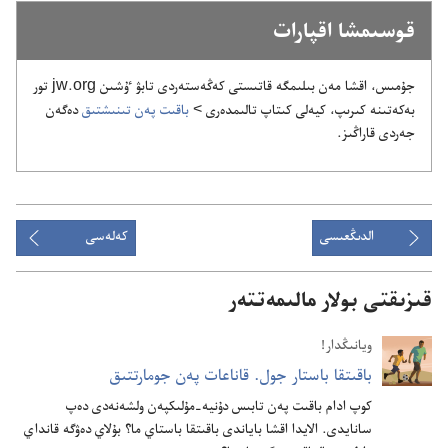
قوسىمشا اقپارات
جۇمىس،‏ اقشا مەن بىلىمگە قاتىستى كەڭەستەردى تابۋ ٷشىن jw.org تور
بەكەتىنە كىرىپ،‏ كيەلى كىتاپ تالىمدەرى >‏
باقىت پەن تىنىشتىق
دەگەن
جەردى قاراڭىز.‏
الدىڭعىسى
كەلەسى
قىزىقتى بولار مالىمەتتەر
ويانىڭدار!
باقىتقا باستار جول.‏ قاناعات پە‌ن جومارتتىق
كوپ ادام باقىت پە‌ن تابىس دۇ‌نيە-‏مۇ‌لىكپە‌ن ولشە‌نە‌دى دە‌پ
سانايدى.‏ الايدا اقشا باياندى باقىتقا باستاي ما؟‏ بۇ‌لاي دە‌ۋگە قانداي