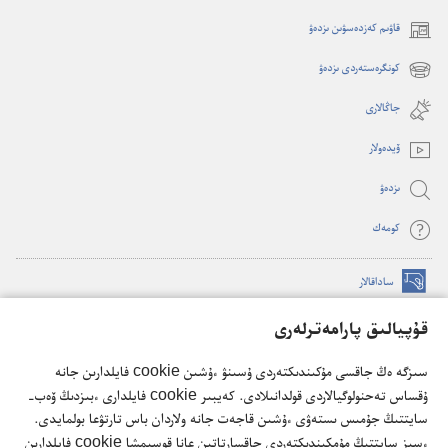
قاۋىم كەزدەسۋىن ىزدەۋ
(opens
new
كونگرەستەردى ىزدەۋ
(opens
window)
new
جاڭالارى
window)
ۆيدە‌ولار
ىزدە‌ۋ
كومە‌ك
ساداقالار
(opens
new
قۇپيالىق پارامەترلەرى
window)
كۇزەت مۇناراسىنىڭ تورداعى كىتاپحاناسى
(opens
سىزگە ەڭ جاقسى مۇكىندىكتەردى ۇسىنۋ ءۇشىن cookie فايلدارىن جانە
new
®
JW Hub
window)
ۇقساس تەحنولوگيالاردى قولدانىلادى. كەيبىر cookie فايلدارى ءبىزدىڭ ۆەب-
(opens
سايتتىڭ جۇمىس ىستەۋى ءۇشىن قاجەت جانە ولاردان باس تارتۋعا بولمايدى.
new
®
JW Library
ءسىز سايتتىڭ مۇمكىندىكتەردى جاقسارتاتىن عانا قوسىمشا cookie فايلدارىن
window)