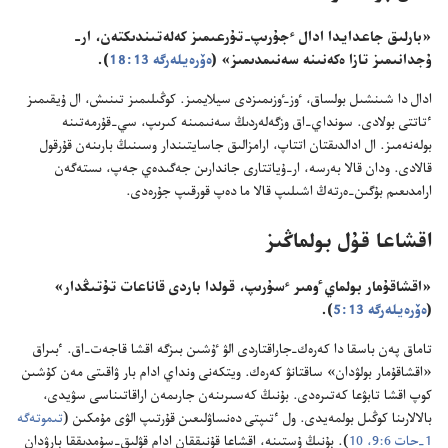
‏«بارلىق جاعدايدا ادال ٴ‌جۇرىپ-‏تۇرعىمىز كەلەتىندىكتەن،‏ ار-‏
ۇجدانىمىز تازا ەكەنىنە سەنىمدىمىز» (‏
ەۆرەيلەرگە 13:‏18
‏)‏.‏
ادال دا شىنشىل بولساق،‏ ٶز-‏ٶزىمىزدى سيلايمىز.‏ كوڭىلىمىز تىنىش،‏ ال ۇيقىمىز
ٴ‌تاتتى بولادى.‏ سونداي-‏اق وزگەلەردىڭ سەنىمىنە كىرىپ،‏ سي-‏قۇرمەتىنە
بولەنەمىز.‏ ال ادالدىقتان اتتاپ،‏ ارامزالىق جاسايتىندار وسىنىڭ بارىنەن قۇرقول
قالادى.‏ ودان قالا بەرسە،‏ ار-‏ۇياتتارى جاندارىن جەگىدەي جەپ،‏ ىستەگەن
ارامدىعىم بۇگىن-‏ەرتەڭ اشىلىپ قالا ما دەپ قورقىپ جۇرەدى.‏
اقشاعا قۇل بولماڭىز
‏«اقشاقۇمار بولماي ٶمىر ٴ‌سۇرىپ،‏ قولدا باردى قاناعات تۇتىڭدار»
(‏
ەۆرەيلەرگە 13:‏5
‏)‏.‏
تاماق پەن باسقا دا كەرەك-‏جاراقتاردى الۋ ٷشىن بىزگە اقشا قاجەت-‏اق.‏ ٴ‌بىراق
«اقشاقۇمار بولۋدان» ساقتانۋ كەرەك.‏ ويتكەنى ونداي ادام بار ۋاقىتى مەن كۇشىن
كوپ اقشا تابۋعا كەتىرەدى.‏ بۇنىڭ كەسىرىنەن جارىمەن اراقاتىناسى سۋيدى،‏
بالالارىنا كوڭىل بولمەيدى.‏ ول ٴ‌تىپتى دەنساۋلىعىن قۇرتىپ الۋى مۇمكىن (‏
تىموتەگە
1-‏حات 6:‏9،‏ 10
‏)‏.‏ بۇنىڭ ۇستىنە،‏ اقشاعا قۇنىققان ادام قۋلىق-‏سۇمدىققا بارۋدان