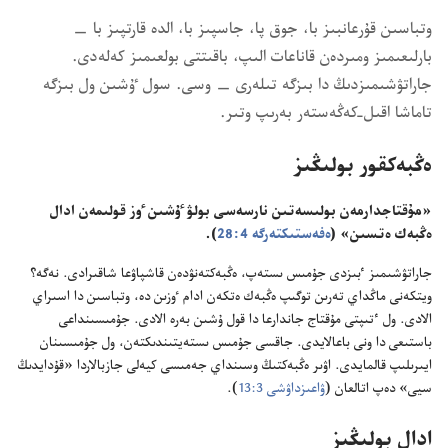
وتباسىن قۇرعانبىز با،‏ جوق پا،‏ جاسپىز با،‏ الدە قارتپىز با —‏
بارلىعىمىز ومىردەن قاناعات الىپ،‏ باقىتتى بولعىمىز كەلەدى.‏
جاراتۋشىمىزدىڭ دا بىزگە تىلەرى —‏ وسى.‏ سول ٷشىن ول بىزگە
تاماشا اقىل-‏كەڭەستەر بەرىپ وتىر.‏
ەڭبەكقور بولىڭىز
‏«مۇقتاجدارمەن بولىسەتىن نارسەسى بولۋ ٷشىن ٶز قولىمەن ادال
ەڭبەك ەتسىن» (‏
ەفەستىكتەرگە 4:‏28
‏)‏.‏
جاراتۋشىمىز ٴ‌بىزدى جۇمىس ىستەپ،‏ ەڭبەكتەنۋدەن قاشپاۋعا شاقىرادى.‏ نەگە؟‏
ويتكەنى ماڭداي تەرىن توگىپ ەڭبەك ەتكەن ادام ٶزىن دە،‏ وتباسىن دا اسىراي
الادى.‏ ول ٴ‌تىپتى مۇقتاج جاندارعا دا قول ۇشىن بەرە الادى.‏ جۇمىسىنداعى
باستىعى دا ونى باعالايدى.‏ جاقسى جۇمىس ىستەيتىندىكتەن،‏ ول جۇمىسىنان
ايىرىلىپ قالمايدى.‏ اۋىر ەڭبەكتىڭ وسىنداي جەمىسى كيەلى جازبالاردا «قۇدايدىڭ
سيى» دەپ اتالعان (‏
ۋاعىزداۋشى 3:‏13
‏)‏.‏
ادال بولىڭىز