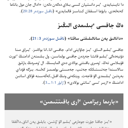
دا تايىنبايدى.‏ ٴ‌بىر دانىشپان كىسى بىلاي دەگەن ەكەن:‏ «ادال جان مول باتاعا
كەنەلەدى،‏ بايۋعا اسىققان كىناسىز قالمايدى» (‏
ناقىل سوزدەر 28:‏20
‏)‏.‏
ەڭ جاقسى ٴ‌بىلىمدى الىڭىز
‏«دانالىق پەن سانالىلىقتى ساقتا» (‏
ناقىل سوزدەر 3:‏21
‏)‏.‏
جاقسى ٴ‌بىلىم الساق،‏ ٴ‌بىز جاۋاپتى ادام،‏ جاقسى اتا-‏انا بولامىز.‏ ٴ‌بىراق مىنا
دۇنيەدەگى ٴ‌بىلىم قانشا جەردەن جاقسى بولماسىن،‏ ول بىلىمنەن ادامنىڭ ٴ‌تورت
قۇبىلاسى تەڭ،‏ ٶمىرى باقىتتى بولادى دەي المايسىڭ.‏ ال ٶمىردىڭ
بارلىق
سالاسىندا جەتىستىككە جەتىپ،‏ جەمىستى بولعىمىز كەلسە،‏ بىزگە قۇداي
بەرەتىن ٴ‌بىلىمدى الۋ قاجەت.‏ ويتكەنى ونىڭ اقىل-‏كەڭەسىنە قۇلاق اساتىن
ادامنىڭ «ٵربىر ٸسى ٴ‌ساتتى بولادى» (‏
ٴ‌زابۇر 1:‏1—‏3
‏)‏.‏
‏«بارىما ريزامىن ٵرى باقىتتىمىن»‏
‏«ٴ‌بىز جاقتا جۇرت جوعارعى ٴ‌بىلىم الۋ ٷشىن،‏ بايلىق پەن اتاق-‏داڭققا