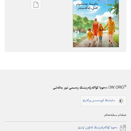
ادەبيەتتەردىڭ
ەلەكتروندى
ٴتۇرىن
ٴتۇسىرۋدى
تالداۋ
ويانىڭدار!
باقىتقا
جەتكىزەر
اقىل-‏
كەڭەستەر
®
JW.ORG
/ ەحوبا كۋاگەرلەرىنىڭ رەسمي تور بەكەتى
سايتتىڭ كورىنىسىن وزگەرتۋ
جىلدام سىلتەمەلەر
ە‌حوبا كۋاگە‌رلە‌رىنىڭ كە‌لۋىن ٶتىنۋ