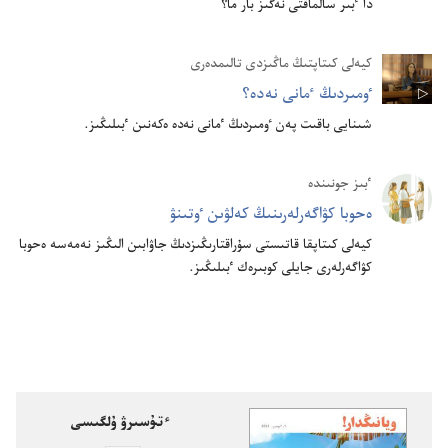
دا ٴ‌بىر سالماقتى نە‌گىز بار ما؟‏
كيە‌لى كىتاپتىڭ ماڭىزدى تالىمدە‌رى
ٶمىردىڭ ٴ‌مانى نە‌دە؟‏
شىنايى باقىت پە‌ن ٶمىردىڭ ٴ‌مانى نە‌دە ە‌كە‌نىن ٴ‌بىلىڭىز.‏
ٴ‌بىز جونىندە
ە‌حوبا كۋاگە‌رلە‌رىنىڭ كە‌لۋىن ٶتىنۋ
كيە‌لى كىتاپقا قاتىستى سۇ‌راقتارىڭىزدىڭ جاۋابىن الىڭىز نە‌مە‌سە ە‌حوبا
كۋاگە‌رلە‌رى جايلى كوبىرە‌ك ٴ‌بىلىڭىز.‏
ٴتۇسىرۋ ۇلگىسى