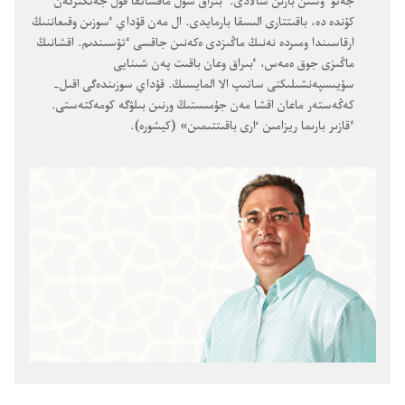
جەتۋ ٷشىن بارىن سالادى.‏ ٴ‌بىراق سول ماقساتقا قول جەتكىزگەن
كۇندە دە،‏ باقىتتارى الىسقا بارمايدى.‏ ال مەن قۇداي ٴ‌سوزىن وقىعاننىڭ
ارقاسىندا ومىردە نەنىڭ ماڭىزدى ەكەنىن جاقسى ٴ‌تۇسىندىم.‏ اقشانىڭ
ماڭىزى جوق ەمەس،‏ ٴ‌بىراق وعان باقىت پەن شىنايى
سۇيىسپەنشىلىكتى ساتىپ الا المايسىڭ.‏ قۇداي سوزىندەگى اقىل-‏
كەڭەستەر ماعان اقشا مەن جۇمىستىڭ ورنىن بىلۋگە كومەكتەستى.‏
ٴ‌قازىر بارىما ريزامىن ٵرى باقىتتىمىن» (‏كيشورە)‏.‏