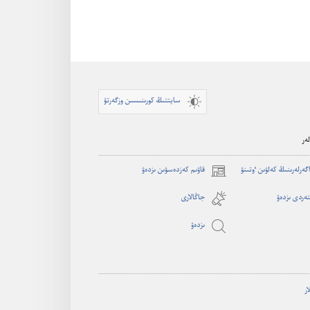
سايتتىڭ كورىنىسىن وزگەرتۋ
ەر
اگە‌رلە‌رىنىڭ كە‌لۋىن ٶتىنۋ
قاۋىم كەزدەسۋىن ىزدەۋ
(opens
new
ەردى ىزدەۋ
جاڭالارى
window)
ىزدە‌ۋ
ار