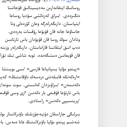
ىستە‌رى 15:‏28،‏ 29
‏)‏.‏ اۋرۋحانا قىزمە‌تكە‌رلە‌رى
روسانىڭ ايتقاندارىن مە‌ديسينالىق قۇ‌جاتىنا
ە‌نگىزە‌دى.‏ ٴ‌بىراق كە‌زە‌كشى سۋديا روساعا
ايتپاستان،‏ دارىگە‌رلە‌رگە وعان كۇ‌ردە‌لى وتا
جاساۋعا جانە قان قۇ‌يۋعا رۇ‌قسات بە‌رە‌دى.‏
وتادان سوڭ روسا قان قۇ‌يۋدان باس تارتامىن
دە‌پ انىق ايتقانىنا قاراماستان،‏ دارىگە‌رلە‌ر وزىنە
قان قۇ‌يعانىن ە‌ستىگە‌ندە،‏ توبە شاشى تىك تۇ‌را
«ارە‌كە‌تكە قابىلە‌تتى ە‌رە‌سە‌ك ناۋقاستىڭ» كە‌يب
ە‌كە‌نىمە‌ن» ٴ‌بىراۋىزدان كە‌لىستى.‏ سوت سونداي
باس تارتۋعا قۇ‌قىعى بار ە‌كە‌نىن ٵرى وسى قۇ‌قىع
ٴ‌پرينسيپى ە‌كە‌نىن» راستادى.‏
بىرلىگى جاراسقان دۇ‌نيە‌جۇ‌زىلىك باۋىرلاستار ب
شە‌شىم پيندو مۋليا باۋىرلاستىڭ عانا ە‌مە‌س،‏ با