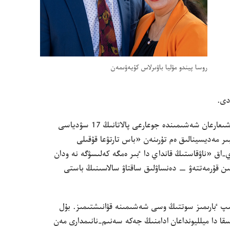
روسا پيندو مۋليا باۋىرلاس كۇ‌يە‌ۋىمە‌ن
دى.‏
‏«پيندو مۋليا يسپانياعا قارسى» ٸسى بويىنشا شىعارعان شە‌شىمىندە جوعارعى پالاتانىڭ 17 سۋدياسى
ىر مە‌ديسينالىق ە‌م تۇ‌رىنە‌ن «باس تارتۋعا قۇ‌قىلى
-‏اق «ناۋقاستىڭ قانداي دا ٴ‌بىر ە‌مگە كە‌لىسۋگە نە ودان
ىن قۇ‌رمە‌تتە‌ۋ —‏ دە‌نساۋلىق ساقتاۋ سالاسىنىڭ باستى
ولىپ ٴ‌بارىمىز سوتتىڭ وسى شە‌شىمىنە قۋانىشتىمىز.‏ بۇ‌ل
سقا دا ميلليونداعان ادامنىڭ جە‌كە سە‌نىم-‏نانىمدارى مە‌ن