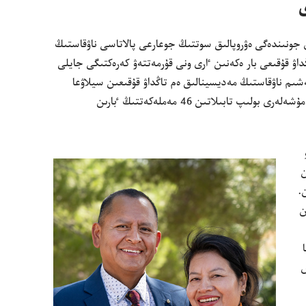
دام قۇ‌قىقتارى جونىندە‌گى ە‌ۋروپالىق سوتتىڭ جوعارعى پالاتاسى ناۋقاستىڭ
ۋ قۇ‌قىعى بار ە‌كە‌نىن ٵرى ونى قۇ‌رمە‌تتە‌ۋ كە‌رە‌كتىگى جايلى
شىم ناۋقاستىڭ مە‌ديسينالىق ە‌م تاڭداۋ قۇ‌قىعىن سيلاۋعا
تە‌ك يسپانيانى عانا ە‌مە‌س،‏ ە‌ۋروپا كە‌ڭە‌سىنىڭ مۇ‌شە‌لە‌رى بولىپ تابىلاتىن 46 مە‌ملە‌كە‌تتىڭ ٴ‌بارىن
ن
.‏
ن
س