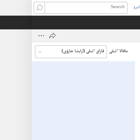
كىرۋ
Search
(open
ne
window
ماقالا ٴتىلى