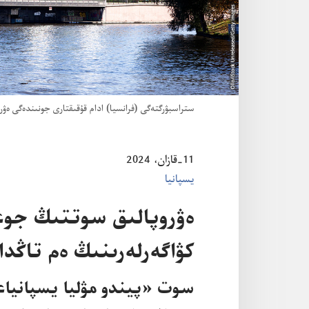
ستراسبۋرگتە‌گى (‏فرانسيا)‏ ادام قۇ‌قىقتارى جونىندە‌گى ە‌
11-‏قازان،‏ 2024
يسپانيا
ە‌ۋروپالىق سوتتىڭ جوع
كۋاگە‌رلە‌رىنىڭ ە‌م تاڭد
سوت «پيندو مۋليا يسپانيا