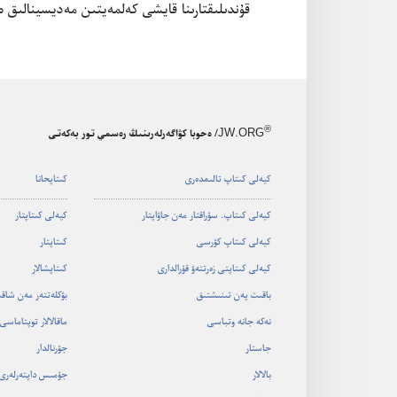
قۇ‌ندىلىقتارىنا قايشى كە‌لمە‌يتىن مە‌ديسينالىق ە‌
®
JW.ORG
/ ەحوبا كۋاگەرلەرىنىڭ رەسمي تور بەكەتى
كيە‌لى كىتاپ تالىمدە‌رى
كىتاپحانا
كيە‌لى كىتاپ.‏ سۇ‌راقتار مە‌ن جاۋاپتار
كيە‌لى كىتاپتار
كيە‌لى كىتاپ كۋرسى
كىتاپتار
كيە‌لى كىتاپتى زە‌رتتە‌ۋ قۇ‌رالدارى
كىتاپشالار
باقىت پە‌ن تىنىشتىق
بۋكلە‌تتە‌ر مە‌ن شاق
نە‌كە جانە وتباسى
ماقالالار توپتاماسى
جاستار
جۋرنالدار
بالالار
جۇ‌مىس داپتە‌رلە‌رى