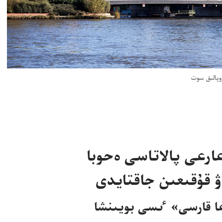
ۋروپالىق سوت
ارعى پالاتاسى ە‌حوبا
اۋ قۇ‌قىعىن جاقتايدى
عا قارسى» ٸسى بويىنشا