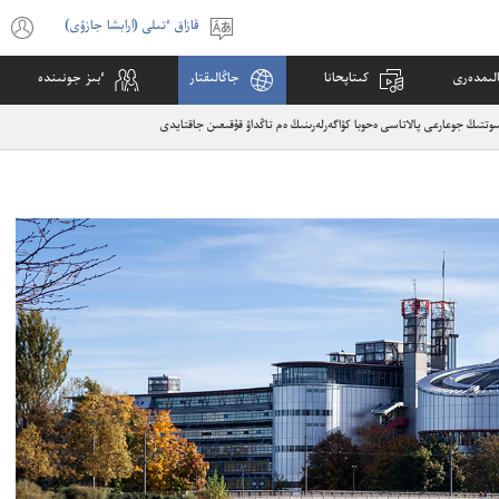
قازاق ٴتىلى (ارابشا جازۋى)
ٴتىلدى
s
تاڭداۋ
w
لىمدە‌رى
كىتاپحانا
جاڭالىقتار
ٴ‌بىز جونىندە
)
سوتتىڭ جوعارعى پالاتاسى ە‌حوبا كۋاگە‌رلە‌رىنىڭ ە‌م تاڭداۋ قۇ‌قىعىن جاقتايدى