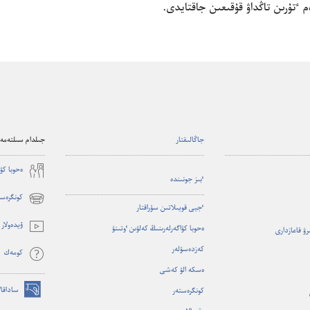
م ٴ‌تۇ‌رىن تاڭداۋ قۇ‌قىعىن جاقتايدى.‏
جاڭالىقتار
جىلدام سىلتەمەل
ە‌حوبا كۋ
ٴ‌بىز جونىندە
كونگرەست
(opens
ٴ‌جيى قويىلاتىن سۇ‌راقتار
new
ۆيدە‌ولار
ە‌حوبا كۋاگە‌رلە‌رىنىڭ كە‌لۋىن ٶتىنۋ
ىرۋ قاعازدارى
window)
كە‌زدە‌سۋلە‌ر
كومە‌ك
ە‌سكە الۋ كە‌شى
ساداقال
كونگرە‌ستە‌ر
(opens