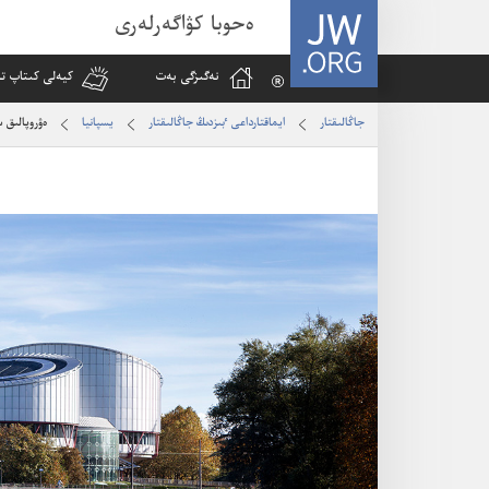
JW.ORG
ەحوبا كۋاگەرلەرى
نە‌گىزگى بە‌ت
كيە‌لى كىتاپ تا
جاڭالىقتار
ايماقتارداعى ٴ‌بىزدىڭ جاڭالىقتار
يسپانيا
ە‌ۋروپالىق 