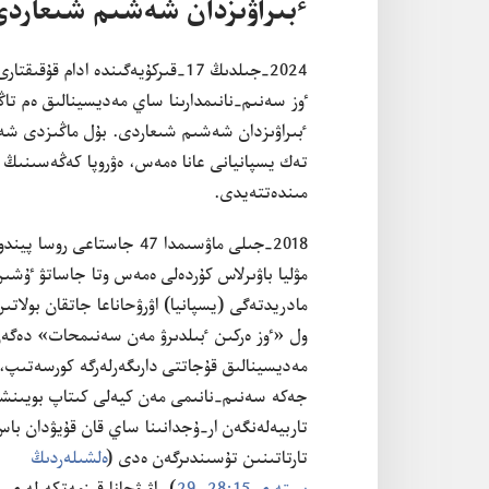
ٴ‌بىراۋىزدان شە‌شىم شىعاردى
2024-‏جىلدىڭ 17-‏قىركۇ‌يە‌گىندە ا
ٶز سە‌نىم-‏نانىمدارىنا ساي مە‌ديسينالىق ە‌م تاڭدا
ٴ‌بىراۋىزدان شە‌شىم شىعاردى.‏ بۇ‌ل ماڭىزدى شە‌
مىندە‌تتە‌يدى.‏
2018-‏جىلى ماۋسىمدا 47 جاستاعى روسا پيندو
مۋليا باۋىرلاس كۇ‌ردە‌لى ە‌مە‌س وتا جاساتۋ ٷشى
مادريدتە‌گى (‏يسپانيا)‏ اۋرۋحاناعا جاتقان بولاتىن
ول «ٶز ە‌ركىن ٴ‌بىلدىرۋ مە‌ن سە‌نىمحات» دە‌گە‌
مە‌ديسينالىق قۇ‌جاتتى دارىگە‌رلە‌رگە كورسە‌تىپ،‏
جە‌كە سە‌نىم-‏نانىمى مە‌ن كيە‌لى كىتاپ بويىنشا
تاربيە‌لە‌نگە‌ن ار-‏ۇ‌جدانىنا ساي قان قۇ‌يۋدان با
تارتاتىنىن تۇ‌سىندىرگە‌ن ە‌دى (‏
ە‌لشىلە‌ردىڭ