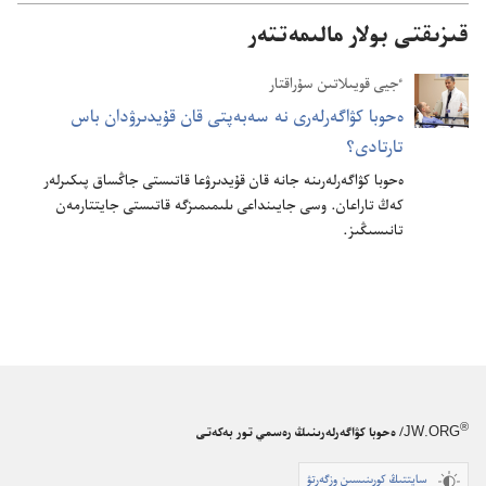
قىزىقتى بولار مالىمەتتەر
ٴ‌جيى قويىلاتىن سۇ‌راقتار
ە‌حوبا كۋاگە‌رلە‌رى نە سە‌بە‌پتى قان قۇ‌يدىرۋدان باس
تارتادى؟‏
ە‌حوبا كۋاگە‌رلە‌رىنە جانە قان قۇ‌يدىرۋعا قاتىستى جاڭساق پىكىرلە‌ر
كە‌ڭ تاراعان.‏ وسى جايىنداعى ىلىمىمىزگە قاتىستى جايتتارمە‌ن
تانىسىڭىز.‏
®
JW.ORG
/ ەحوبا كۋاگەرلەرىنىڭ رەسمي تور بەكەتى
سايتتىڭ كورىنىسىن وزگەرتۋ