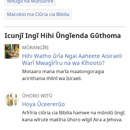
Mĩtũgo na Mũtũũrĩre
Macokio ma Ciũria cia Bibilia
Icunjĩ Ingĩ Hihi Ũngĩenda Gũthoma
MŨRANGĨRI
Hihi Watho ũrĩa Ngai Aaheete Aisiraeli
Warĩ Mwagĩrĩru na wa Kĩhooto?
Motaaro mana marĩa maatongoragia
acirithania thĩinĩ wa Isiraeli.
ŨHORO WITŨ
Hoya Ũceererũo
Arĩrĩria ciũria cia Bibilia hamwe na mũndũ ũngĩ,
kana wĩrute makĩria ũhoro wĩgiĩ Aira a Jehova.