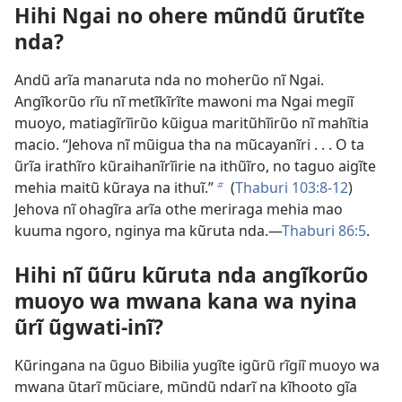
Hihi Ngai no ohere mũndũ ũrutĩte
nda?
Andũ arĩa manaruta nda no moherũo nĩ Ngai.
Angĩkorũo rĩu nĩ metĩkĩrĩte mawoni ma Ngai megiĩ
muoyo, matiagĩrĩirũo kũigua maritũhĩirũo nĩ mahĩtia
macio. “Jehova nĩ mũigua tha na mũcayanĩri . . . O ta
ũrĩa irathĩro kũraihanĩrĩirie na ithũĩro, no taguo aigĩte
mehia maitũ kũraya na ithuĩ.”
(
Thaburi 103:8-12
)
b
Jehova nĩ ohagĩra arĩa othe meriraga mehia mao
kuuma ngoro, nginya ma kũruta nda.—
Thaburi 86:5
.
Hihi nĩ ũũru kũruta nda angĩkorũo
muoyo wa mwana kana wa nyina
ũrĩ ũgwati-inĩ?
Kũringana na ũguo Bibilia yugĩte igũrũ rĩgiĩ muoyo wa
mwana ũtarĩ mũciare, mũndũ ndarĩ na kĩhooto gĩa