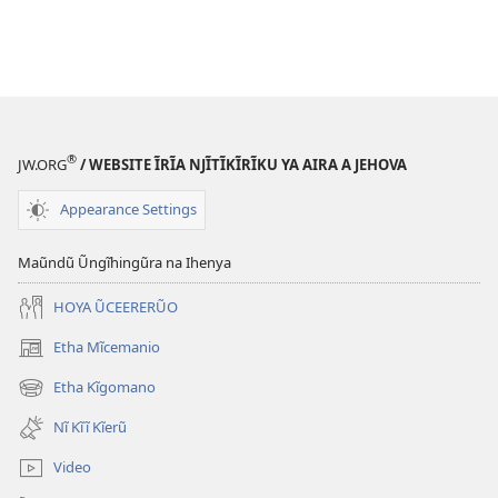
®
JW.ORG
/ WEBSITE ĨRĨA NJĨTĨKĨRĨKU YA AIRA A JEHOVA
Appearance Settings
Maũndũ Ũngĩhingũra na Ihenya
HOYA ŨCEERERŨO
Etha Mĩcemanio
(opens
new
Etha Kĩgomano
(opens
window)
new
Nĩ Kĩĩ Kĩerũ
window)
Video