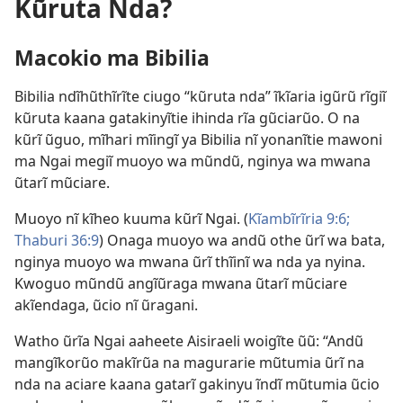
Kũruta Nda?
Macokio ma Bibilia
Bibilia ndĩhũthĩrĩte ciugo “kũruta nda” ĩkĩaria igũrũ rĩgiĩ
kũruta kaana gatakinyĩtie ihinda rĩa gũciarũo. O na
kũrĩ ũguo, mĩhari mĩingĩ ya Bibilia nĩ yonanĩtie mawoni
ma Ngai megiĩ muoyo wa mũndũ, nginya wa mwana
ũtarĩ mũciare.
Muoyo nĩ kĩheo kuuma kũrĩ Ngai. (
Kĩambĩrĩria 9:6;
Thaburi 36:9
) Onaga muoyo wa andũ othe ũrĩ wa bata,
nginya muoyo wa mwana ũrĩ thĩinĩ wa nda ya nyina.
Kwoguo mũndũ angĩũraga mwana ũtarĩ mũciare
akĩendaga, ũcio nĩ ũragani.
Watho ũrĩa Ngai aaheete Aisiraeli woigĩte ũũ: “Andũ
mangĩkorũo makĩrũa na magurarie mũtumia ũrĩ na
nda na aciare kaana gatarĩ gakinyu ĩndĩ mũtumia ũcio