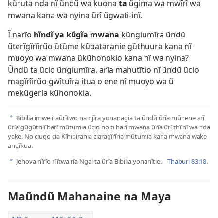
kũruta nda nĩ ũndũ wa kuona
ta
ũgima wa mwĩrĩ wa
mwana kana wa nyina ũrĩ ũgwati-inĩ.
Ĩ narĩo
hĩndĩ ya kũgĩa mwana
kũngiumĩra ũndũ
ũterĩgĩrĩirũo ũtũme kũbataranie gũthuura kana nĩ
muoyo wa mwana ũkũhonokio kana nĩ wa nyina?
Ũndũ ta ũcio ũngiumĩra, arĩa mahutĩtio nĩ ũndũ ũcio
magĩrĩirũo gwĩtuĩra itua o ene nĩ muoyo wa ũ
mekũgeria kũhonokia.
Bibilia imwe itaũrĩtwo na njĩra yonanagia ta ũndũ ũrĩa mũnene arĩ
a
ũrĩa gũgũthiĩ harĩ mũtumia ũcio no ti harĩ mwana ũrĩa ũrĩ thĩinĩ wa nda
yake. No ciugo cia Kĩhibirania ciaragĩrĩria mũtumia kana mwana wake
angĩkua.
Jehova nĩrĩo rĩĩtwa rĩa Ngai ta ũrĩa Bibilia yonanĩtie.—
Thaburi 83:18
.
b
Maũndũ Mahanaine na Maya