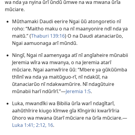
wa nda ya nyina ũrĩ ũndũ ũmwe na wa mwana ũrĩa
mũciare.
Mũthamaki Daudi eerire Ngai ũũ atongoretio nĩ
roho: “Maitho maku o na nĩ maanyonire ndĩ nda ya
maitũ.” (
Thaburi 139:16
) O na Daudi atanaciarũo,
Ngai aamuonaga arĩ mũndũ.
Ningĩ, Ngai nĩ aamenyaga atĩ nĩ angĩaheire mũnabii
Jeremia wĩra wa mwanya, o na Jeremia atarĩ
mũciare. Ngai aamwĩrire ũũ: “Mbere ya gũkũũmba
thĩinĩ wa nda ya maitũguo-rĩ, nĩ ndakũĩ, na
ũtanaciarũo nĩ ndakwamũrire. Nĩ ndagũtuire
mũnabii harĩ ndũrĩrĩ.”—
Jeremia 1:5
.
Luka, mwandĩki wa Bibilia ũrĩa warĩ ndagĩtarĩ,
aahũthĩrire kiugo kĩmwe gĩa Kĩngiriki kwarĩrĩria
ũhoro wa mwana ũtarĩ mũciare na ũrĩa mũciare.—
Luka 1:41;
2:12,
16
.