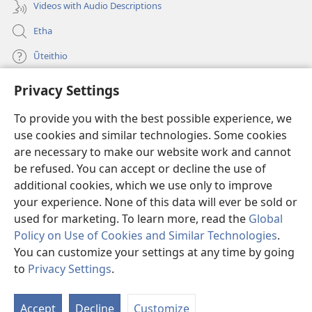
Videos with Audio Descriptions
Etha
Ũteithio
Privacy Settings
Mĩhothi
(opens
new
To provide you with the best possible experience, we
window)
Ũthuthuria INTANETI-INĨ
use cookies and similar technologies. Some cookies
(opens
new
are necessary to make our website work and cannot
®
JW Hub
window)
be refused. You can accept or decline the use of
(opens
new
additional cookies, which we use only to improve
Programu ya
JW Library
window)
your experience. None of this data will ever be sold or
used for marketing. To learn more, read the
Global
Policy on Use of Cookies and Similar Technologies
.
You can customize your settings at any time by going
Copyright
© 2026 Watch Tower Bible and Tract Society of Pennsylvania.
to
Privacy Settings
.
MAWATHO MA ŨHŨTHĨRI
|
ŨIGI WA THIRI
|
PRIVACY SETTINGS
Accept
Decline
Customize