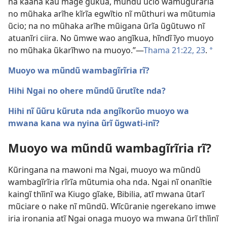
na kaana kau mage gũkua, mũndũ ũcio wamũguraria
no mũhaka arĩhe kĩrĩa egwĩtio nĩ mũthuri wa mũtumia
ũcio; na no mũhaka arĩhe mũigana ũrĩa ũgũtuwo nĩ
atuanĩri ciira. No ũmwe wao angĩkua, hĩndĩ ĩyo muoyo
no mũhaka ũkarĩhwo na muoyo.”—
Thama 21:22, 23
.
a
Muoyo wa mũndũ wambagĩrĩria rĩ?
Hihi Ngai no ohere mũndũ ũrutĩte nda?
Hihi nĩ ũũru kũruta nda angĩkorũo muoyo wa
mwana kana wa nyina ũrĩ ũgwati-inĩ?
Muoyo wa mũndũ wambagĩrĩria rĩ?
Kũringana na mawoni ma Ngai, muoyo wa mũndũ
wambagĩrĩria rĩrĩa mũtumia oha nda. Ngai nĩ onanĩtie
kaingĩ thĩinĩ wa Kiugo gĩake, Bibilia, atĩ mwana ũtarĩ
mũciare o nake nĩ mũndũ. Wĩcũranie ngerekano imwe
iria ironania atĩ Ngai onaga muoyo wa mwana ũrĩ thĩinĩ