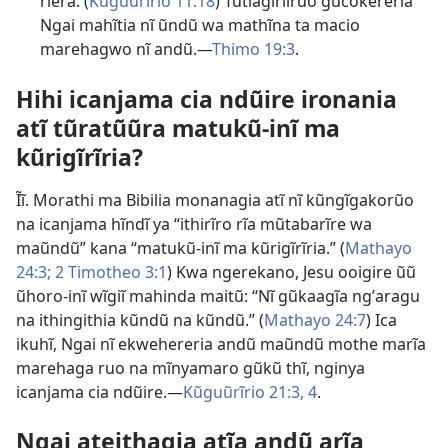
rĩera. (
Kũguũrĩrio 11:18
) Tũtiagĩrĩirũo gũcokereria
Ngai mahĩtia nĩ ũndũ wa mathĩna ta macio
marehagwo nĩ andũ.—
Thimo 19:3
.
Hihi icanjama cia ndũire ironania
atĩ tũratũũra matukũ-inĩ ma
kũrigĩrĩria?
Ĩĩ. Morathi ma Bibilia monanagia atĩ nĩ kũngĩgakorũo
na icanjama hĩndĩ ya “ithirĩro rĩa mũtabarĩre wa
maũndũ” kana “matukũ-inĩ ma kũrigĩrĩria.” (
Mathayo
24:3;
2 Timotheo 3:1
) Kwa ngerekano, Jesu ooigire ũũ
ũhoro-inĩ wĩgiĩ mahinda maitũ: “Nĩ gũkaagĩa ngʼaragu
na ithingithia kũndũ na kũndũ.” (
Mathayo 24:7
) Ica
ikuhĩ, Ngai nĩ ekwehereria andũ maũndũ mothe marĩa
marehaga ruo na mĩnyamaro gũkũ thĩ, nginya
icanjama cia ndũire.—
Kũguũrĩrio 21:3, 4
.
Ngai ateithagia atĩa andũ arĩa