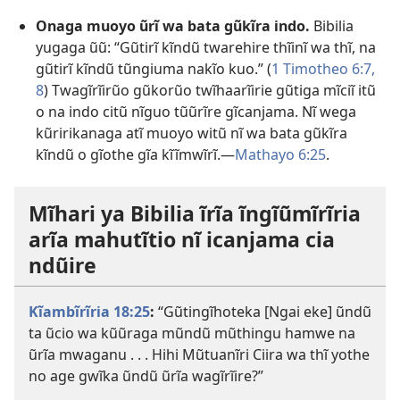
Onaga muoyo ũrĩ wa bata gũkĩra indo.
Bibilia
yugaga ũũ: “Gũtirĩ kĩndũ twarehire thĩinĩ wa thĩ, na
gũtirĩ kĩndũ tũngiuma nakĩo kuo.” (
1 Timotheo 6:7,
8
) Twagĩrĩirũo gũkorũo twĩhaarĩirie gũtiga mĩciĩ itũ
o na indo citũ nĩguo tũũrĩre gĩcanjama. Nĩ wega
kũririkanaga atĩ muoyo witũ nĩ wa bata gũkĩra
kĩndũ o gĩothe gĩa kĩĩmwĩrĩ.—
Mathayo 6:25
.
Mĩhari ya Bibilia ĩrĩa ĩngĩũmĩrĩria
arĩa mahutĩtio nĩ icanjama cia
ndũire
Kĩambĩrĩria 18:25
:
“Gũtingĩhoteka [Ngai eke] ũndũ
ta ũcio wa kũũraga mũndũ mũthingu hamwe na
ũrĩa mwaganu . . . Hihi Mũtuanĩri Ciira wa thĩ yothe
no age gwĩka ũndũ ũrĩa wagĩrĩire?”