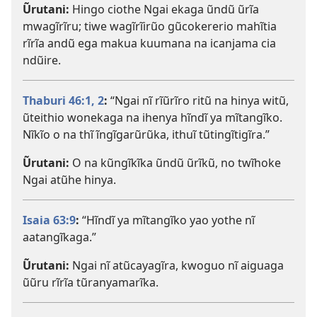
Ũrutani:
Hingo ciothe Ngai ekaga ũndũ ũrĩa
mwagĩrĩru; tiwe wagĩrĩirũo gũcokererio mahĩtia
rĩrĩa andũ ega makua kuumana na icanjama cia
ndũire.
Thaburi 46:1, 2
:
“Ngai nĩ rĩũrĩro ritũ na hinya witũ,
ũteithio wonekaga na ihenya hĩndĩ ya mĩtangĩko.
Nĩkĩo o na thĩ ĩngĩgarũrũka, ithuĩ tũtingĩtigĩra.”
Ũrutani:
O na kũngĩkĩka ũndũ ũrĩkũ, no twĩhoke
Ngai atũhe hinya.
Isaia 63:9
:
“Hĩndĩ ya mĩtangĩko yao yothe nĩ
aatangĩkaga.”
Ũrutani:
Ngai nĩ atũcayagĩra, kwoguo nĩ aiguaga
ũũru rĩrĩa tũranyamarĩka.