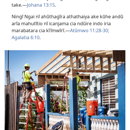
take.—
Johana 13:15
.
Ningĩ Ngai nĩ ahũthagĩra athathaiya ake kũhe andũ
arĩa mahutĩtio nĩ icanjama cia ndũire indo iria
marabatara cia kĩĩmwĩrĩ.—
Atũmwo 11:28-30;
Agalatia 6:10
.