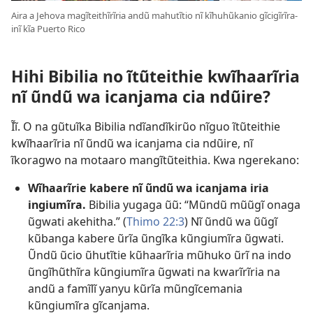
Aira a Jehova magĩteithĩrĩria andũ mahutĩtio nĩ kĩhuhũkanio gĩcigĩrĩra-
inĩ kĩa Puerto Rico
Hihi Bibilia no ĩtũteithie kwĩhaarĩria
nĩ ũndũ wa icanjama cia ndũire?
Ĩĩ. O na gũtuĩka Bibilia ndĩandĩkirũo nĩguo ĩtũteithie
kwĩhaarĩria nĩ ũndũ wa icanjama cia ndũire, nĩ
ĩkoragwo na motaaro mangĩtũteithia. Kwa ngerekano:
Wĩhaarĩrie kabere nĩ ũndũ wa icanjama iria
ingiumĩra.
Bibilia yugaga ũũ: “Mũndũ mũũgĩ onaga
ũgwati akehitha.” (
Thimo 22:3
) Nĩ ũndũ wa ũũgĩ
kũbanga kabere ũrĩa ũngĩka kũngiumĩra ũgwati.
Ũndũ ũcio ũhutĩtie kũhaarĩria mũhuko ũrĩ na indo
ũngĩhũthĩra kũngiumĩra ũgwati na kwarĩrĩria na
andũ a famĩlĩ yanyu kũrĩa mũngĩcemania
kũngiumĩra gĩcanjama.