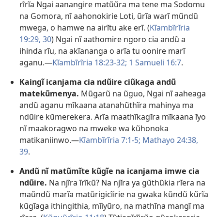
rĩrĩa Ngai aanangire matũũra ma tene ma Sodomu
na Gomora, nĩ aahonokirie Loti, ũrĩa warĩ mũndũ
mwega, o hamwe na airĩtu ake erĩ. (
Kĩambĩrĩria
19:29, 30
) Ngai nĩ aathomire ngoro cia andũ a
ihinda rĩu, na akĩananga o arĩa tu oonire marĩ
aganu.—
Kĩambĩrĩria 18:23-32;
1 Samueli 16:7
.
Kaingĩ icanjama cia ndũire ciũkaga andũ
matekũmenya.
Mũgarũ na ũguo, Ngai nĩ aaheaga
andũ aganu mĩkaana atanahũthĩra mahinya ma
ndũire kũmerekera. Arĩa maathĩkagĩra mĩkaana ĩyo
nĩ maakoragwo na mweke wa kũhonoka
matikaniinwo.—
Kĩambĩrĩria 7:1-5;
Mathayo 24:38,
39
.
Andũ nĩ matũmĩte kũgĩe na icanjama imwe cia
ndũire.
Na njĩra ĩrĩkũ? Na njĩra ya gũthũkia rĩera na
maũndũ marĩa matũrigicĩirie na gwaka kũndũ kũrĩa
kũgĩaga ithingithia, mĩiyũro, na mathĩna mangĩ ma