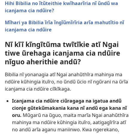
Hihi Bibilia no ĩtũteithie kwĩhaarĩria nĩ ũndũ wa
icanjama cia ndũire?
Mĩhari ya Bibilia ĩrĩa ĩngĩũmĩrĩria arĩa mahutĩtio nĩ
icanjama cia ndũire
Nĩ kĩĩ kĩngĩtũma twĩtĩkie atĩ Ngai
tiwe ũrehaga icanjama cia ndũire
nĩguo aherithie andũ?
Bibilia nĩ yonanagia atĩ Ngai anahũthĩra mahinya ma
ndũire kũhingia ituĩro, no ũndũ ũcio nĩ ngũrani na ũrĩa
icanjama cia ndũire ciĩkĩkaga.
Icanjama cia ndũire ciũragaga na igatua andũ
cionje gũtekũmakania kana nĩ andũ ega kana nĩ
oru.
Mũgarũ na ũguo, maita marĩa Ngai anahũthĩra
mahinya ma ndũire kũhingia ituĩro, aatigagĩrĩra atĩ
no andũ arĩa aganu maniinwo. Kwa ngerekano,