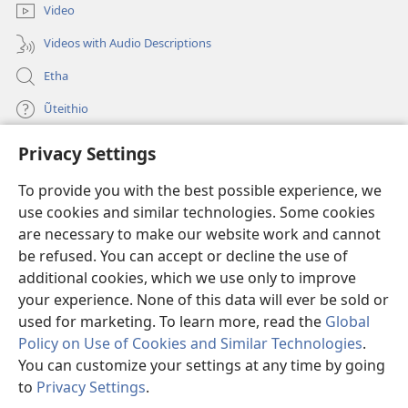
Video
Videos with Audio Descriptions
Etha
Ũteithio
Privacy Settings
Mĩhothi
(opens
new
To provide you with the best possible experience, we
window)
Ũthuthuria INTANETI-INĨ
use cookies and similar technologies. Some cookies
(opens
new
are necessary to make our website work and cannot
®
JW Hub
window)
be refused. You can accept or decline the use of
(opens
new
additional cookies, which we use only to improve
Programu ya
JW Library
window)
your experience. None of this data will ever be sold or
used for marketing. To learn more, read the
Global
Policy on Use of Cookies and Similar Technologies
.
You can customize your settings at any time by going
Copyright
© 2026 Watch Tower Bible and Tract Society of Pennsylvania.
to
Privacy Settings
.
MAWATHO MA ŨHŨTHĨRI
|
ŨIGI WA THIRI
|
PRIVACY SETTINGS