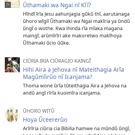
Ũthamaki wa Ngai nĩ Kĩĩ?
Hĩndĩ ĩrĩa Jesu aahunjagia gũkũ thĩ, aarutanaga
ũhoro wĩgiĩ Ũthamaki wa Ngai makĩria ya ũndũ
ũngĩ o wothe. Kwa ihinda rĩa mĩaka magana
maingĩ, arũmĩrĩri ake makoretwo makĩhoya
Ũthamaki ũcio ũũke.
CIŨRIA IRIA CIŨRAGIO KAINGĨ
Hihi Aira a Jehova nĩ Mateithagia Arĩa
Magũmĩirũo nĩ Icanjama?
Thoma wone ũrĩa tũteithagia Aira a Jehova na
andũ angĩ rĩrĩa kuoimĩra icanjama.
ŨHORO WITŨ
Hoya Ũceererũo
Arĩrĩria ciũria cia Bibilia hamwe na mũndũ ũngĩ,