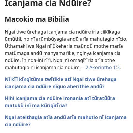
Icanjama cia Ndũire?
Macokio ma Bibilia
Ngai tiwe ũrehaga icanjama cia ndũire iria ciĩkĩkaga
ũmũthĩ, no nĩ arũmbũyagia andũ arĩa mahutagio nĩcio.
Ũthamaki wa Ngai nĩ ũkeheria maũndũ mothe marĩa
matũmaga andũ manyamarĩke, nginya icanjama cia
ndũire. Ihinda-inĩ rĩrĩ, Ngai nĩ omagĩrĩria arĩa othe
mahutagio nĩ icanjama cia ndũire.—
2 Akorintho 1:3
.
Nĩ kĩĩ kĩngĩtũma twĩtĩkie atĩ Ngai tiwe ũrehaga
icanjama cia ndũire nĩguo aherithie andũ?
Hihi icanjama cia ndũire ironania atĩ tũratũũra
matukũ-inĩ ma kũrigĩrĩria?
Ngai ateithagia atĩa andũ arĩa mahutio nĩ icanjama
cia ndũire?