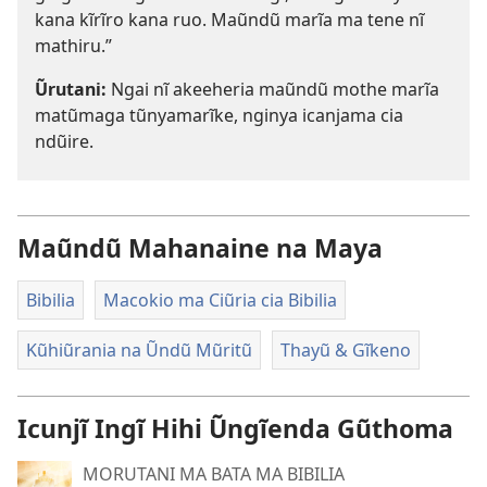
kana kĩrĩro kana ruo. Maũndũ marĩa ma tene nĩ
mathiru.”
Ũrutani:
Ngai nĩ akeeheria maũndũ mothe marĩa
matũmaga tũnyamarĩke, nginya icanjama cia
ndũire.
Maũndũ Mahanaine na Maya
Bibilia
Macokio ma Ciũria cia Bibilia
Kũhiũrania na Ũndũ Mũritũ
Thayũ & Gĩkeno
Icunjĩ Ingĩ Hihi Ũngĩenda Gũthoma
MORUTANI MA BATA MA BIBILIA