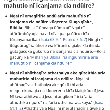
mahutio nĩ icanjama cia ndũire?
Ngai nĩ omagĩrĩria andũ arĩa mahutĩtio nĩ
icanjama cia ndũire kũgerera Kiugo gĩake,
Bibilia.
Bibilia ĩtũheaga ũũma atĩ Ngai nĩ
atũrũmbũyagia na atĩ nĩ aiguaga ũũru rĩrĩa
tũranyamarĩka. (
Isaia 63:9;
1 Petero 5:6, 7
) Ningĩ nĩ
ĩtũguũragĩria ũhoro wa kĩĩranĩro gĩake kĩa ihinda
gũtagacoka gũkorũo na icanjama cia ndũire.—Rora
gacunjĩ ka “
Mĩhari ya Bibilia ĩrĩa ĩngĩũmĩrĩria arĩa
mahutĩtio nĩ icanjama cia ndũire
.”
Ngai nĩ ahũthagĩra athathaiya ake gũteithia arĩa
mahutĩtio nĩ icanjama cia ndũire.
Ngai nĩ
ahũthagĩra athathaiya ake gũkũ thĩ arĩa
megerekanagia na kĩonereria kĩrĩa kĩaigirũo nĩ Jesu.
Nĩ kwarathĩtwo atĩ Jesu nĩ angĩkomĩrĩria “arĩa
athuthĩku ngoro” na “arĩa othe maracakaya.” (
Isaia
61:1, 2
) Athathaiya a Ngai nĩ merutanagĩria gwĩka o