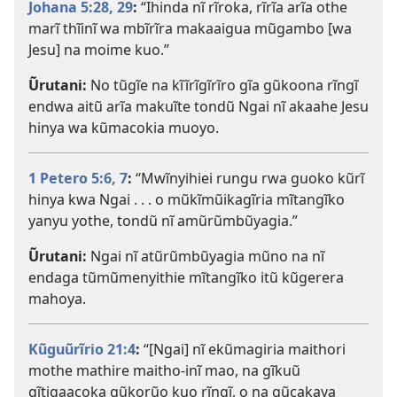
Johana 5:28, 29
:
“Ihinda nĩ rĩroka, rĩrĩa arĩa othe
marĩ thĩinĩ wa mbĩrĩra makaaigua mũgambo [wa
Jesu] na moime kuo.”
Ũrutani:
No tũgĩe na kĩĩrĩgĩrĩro gĩa gũkoona rĩngĩ
endwa aitũ arĩa makuĩte tondũ Ngai nĩ akaahe Jesu
hinya wa kũmacokia muoyo.
1 Petero 5:6, 7
:
“Mwĩnyihiei rungu rwa guoko kũrĩ
hinya kwa Ngai . . . o mũkĩmũikagĩria mĩtangĩko
yanyu yothe, tondũ nĩ amũrũmbũyagia.”
Ũrutani:
Ngai nĩ atũrũmbũyagia mũno na nĩ
endaga tũmũmenyithie mĩtangĩko itũ kũgerera
mahoya.
Kũguũrĩrio 21:4
:
“[Ngai] nĩ ekũmagiria maithori
mothe mathire maitho-inĩ mao, na gĩkuũ
gĩtigaacoka gũkorũo kuo rĩngĩ, o na gũcakaya