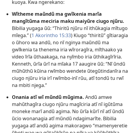
kuoya. Kwa ngerekano:
Wĩtheme maũndũ ma gwĩkenia marĩa
mangĩtũma meciria maku maiyũre ciugo njũru.
Bibilia yugaga ũũ: “Thiritũ njũru nĩ ithũkagia mĩtugo
mĩega.” (
1 Akorintho 15:33
) Kiugo “thiritũ” gĩtiaragia
o ũhoro wa andũ, no nĩ nginya maũndũ ma
gwĩkenia ta thenema iria wĩroragĩra, mĩthaako ya
video ĩrĩa ũthaakaga, na nyĩmbo iria ũthikagĩrĩria.
Kenneth, ũrĩa ũrĩ na mĩaka 17 aaugire ũũ: “Nĩ ũndũ
mũhũthũ kũina rwĩmbo wendete ũtegũtindanĩra na
ciugo njũru iria irĩ rwĩmbo-inĩ rũu, atĩ tondũ tu rwĩ
na mbiti njega.”
Onania atĩ wĩ mũndũ mũgima.
Andũ amwe
mahũthagĩra ciugo njũru magĩciria atĩ nĩ igũtũma
moneke marĩ andũ agima. No ũrĩa kũrĩ nĩ atĩ ũndũ
ũcio wonanagia atĩ mũndũ ndagimarĩte. Bibilia
yugaga atĩ andũ agima makoragwo “mamenyeretie
ũhoti wao wa gũtaũkĩrũo na njĩra ya kũũhũthĩra,