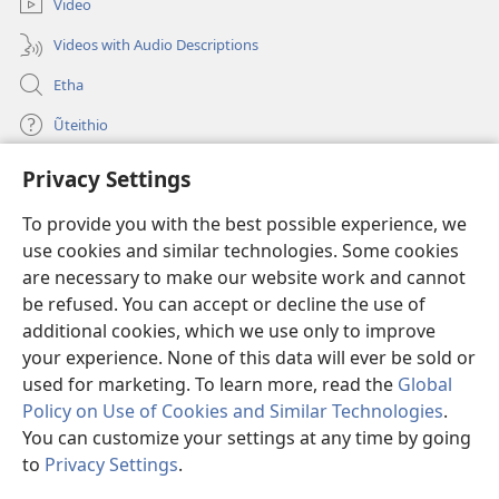
Video
Videos with Audio Descriptions
Etha
Ũteithio
Privacy Settings
Mĩhothi
(opens
new
To provide you with the best possible experience, we
window)
Ũthuthuria INTANETI-INĨ
use cookies and similar technologies. Some cookies
(opens
new
are necessary to make our website work and cannot
®
JW Hub
window)
be refused. You can accept or decline the use of
(opens
new
additional cookies, which we use only to improve
Programu ya
JW Library
window)
your experience. None of this data will ever be sold or
used for marketing. To learn more, read the
Global
Policy on Use of Cookies and Similar Technologies
.
You can customize your settings at any time by going
Copyright
© 2026 Watch Tower Bible and Tract Society of Pennsylvania.
to
Privacy Settings
.
MAWATHO MA ŨHŨTHĨRI
|
ŨIGI WA THIRI
|
PRIVACY SETTINGS