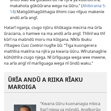
makahota gũkũũrana wega na ũũru.” (
Ahibirania 5:​
14
) Matigũithagũithagia ithimi ciao nĩguo makenie
andũ arĩa angĩ.
Hatarĩ nganja, ciugo njũru ithũkagia meciria ma ũrĩa
ũraciaria, o hamwe na ma andũ arĩa angĩ. Thĩinĩ wa thĩ
kũrĩ na maũndũ moru ma kũigana. Nĩkĩo ibuku
rĩĩtagwo
Cuss Control
riugĩte ũũ: “Tiga kuongerera
mathĩna makĩria na njĩra ya kwaria ũũru. Wĩrutanagĩrie
kũhũthĩra ciugo njega. Nĩ ũrĩiguaga wega wee mwene,
na arĩa angĩ nĩ marĩiguaga wega nĩ ũndũ waku.”
ŨRĨA ANDŨ A RIIKA RĨAKU
MAROIGA
“Kwaria ũũru kuonanagia mbica
ĩtarĩ njega ya mũndũ. Angĩkorũo