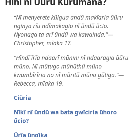
Hihi nĩ Ũũru Kũrumana?
“Nĩ menyerete kũigua andũ makĩaria ũũru
nginya rĩu ndĩmakagio nĩ ũndũ ũcio.
Nyonaga ta arĩ ũndũ wa kawainda.”​—
Christopher, mĩaka 17.
“Hĩndĩ ĩrĩa ndaarĩ mũnini nĩ ndaaragia ũũru
mũno. Nĩ mũtugo mũhũthũ mũno
kwambĩrĩria no nĩ mũritũ mũno gũtiga.”​—
Rebecca, mĩaka 19.
Ciũria
Nĩkĩ nĩ ũndũ wa bata gwĩciria ũhoro
ũcio?
Ũrĩa ũngĩka