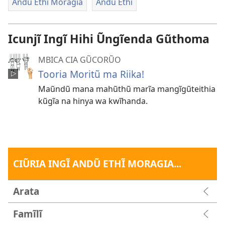
Andũ Ethĩ Moragia
Andũ Ethĩ
Icunjĩ Ingĩ Hihi Ũngĩenda Gũthoma
MBICA CIA GŨCORŨO
Tooria Moritũ ma Riika!
Maũndũ mana mahũthũ marĩa mangĩgũteithia
kũgĩa na hinya wa kwĩhanda.
CIŨRIA INGĨ ANDŨ ETHĨ MORAGIA...
Arata
Famĩlĩ