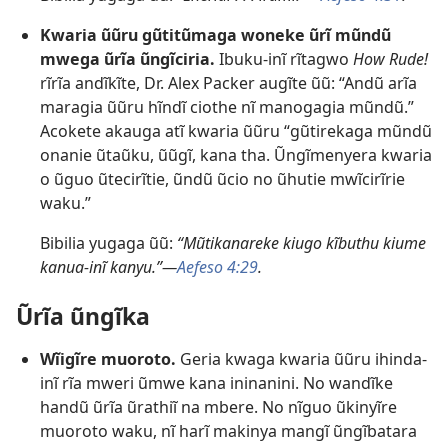
Kwaria ũũru gũtitũmaga woneke ũrĩ mũndũ
mwega ũrĩa ũngĩciria.
Ibuku-inĩ rĩtagwo
How Rude!
rĩrĩa andĩkĩte, Dr. Alex Packer augĩte ũũ: “Andũ arĩa
maragia ũũru hĩndĩ ciothe nĩ manogagia mũndũ.”
Acokete akauga atĩ kwaria ũũru “gũtirekaga mũndũ
onanie ũtaũku, ũũgĩ, kana tha. Ũngĩmenyera kwaria
o ũguo ũtecirĩtie, ũndũ ũcio no ũhutie mwĩcirĩrie
waku.”
Bibilia yugaga ũũ:
“Mũtikanareke kiugo kĩbuthu kiume
kanua-inĩ kanyu.”​—
Aefeso 4:29
.
Ũrĩa ũngĩka
Wĩigĩre muoroto.
Geria kwaga kwaria ũũru ihinda-
inĩ rĩa mweri ũmwe kana ininanini. No wandĩke
handũ ũrĩa ũrathiĩ na mbere. No nĩguo ũkinyĩre
muoroto waku, nĩ harĩ makinya mangĩ ũngĩbatara