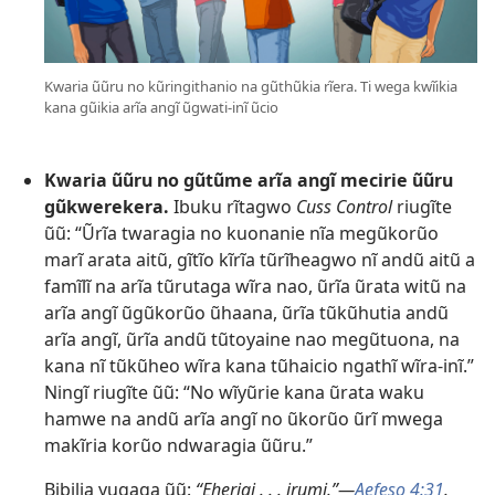
Kwaria ũũru no kũringithanio na gũthũkia rĩera. Ti wega kwĩikia
kana gũikia arĩa angĩ ũgwati-inĩ ũcio
Kwaria ũũru no gũtũme arĩa angĩ mecirie ũũru
gũkwerekera.
Ibuku rĩtagwo
Cuss Control
riugĩte
ũũ: “Ũrĩa twaragia no kuonanie nĩa megũkorũo
marĩ arata aitũ, gĩtĩo kĩrĩa tũrĩheagwo nĩ andũ aitũ a
famĩlĩ na arĩa tũrutaga wĩra nao, ũrĩa ũrata witũ na
arĩa angĩ ũgũkorũo ũhaana, ũrĩa tũkũhutia andũ
arĩa angĩ, ũrĩa andũ tũtoyaine nao megũtuona, na
kana nĩ tũkũheo wĩra kana tũhaicio ngathĩ wĩra-inĩ.”
Ningĩ riugĩte ũũ: “No wĩyũrie kana ũrata waku
hamwe na andũ arĩa angĩ no ũkorũo ũrĩ mwega
makĩria korũo ndwaragia ũũru.”
Bibilia yugaga ũũ:
“Eheriai . . . irumi.”​—
Aefeso 4:31
.