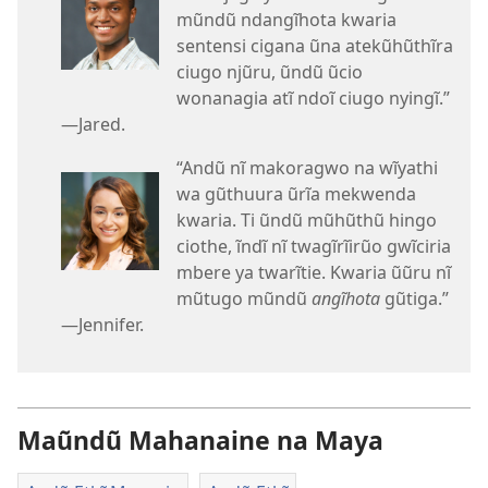
mũndũ ndangĩhota kwaria
sentensi cigana ũna atekũhũthĩra
ciugo njũru, ũndũ ũcio
wonanagia atĩ ndoĩ ciugo nyingĩ.”​
—Jared.
“Andũ nĩ makoragwo na wĩyathi
wa gũthuura ũrĩa mekwenda
kwaria. Ti ũndũ mũhũthũ hingo
ciothe, ĩndĩ nĩ twagĩrĩirũo gwĩciria
mbere ya twarĩtie. Kwaria ũũru nĩ
mũtugo mũndũ
angĩhota
gũtiga.”​
—Jennifer.
Maũndũ Mahanaine na Maya