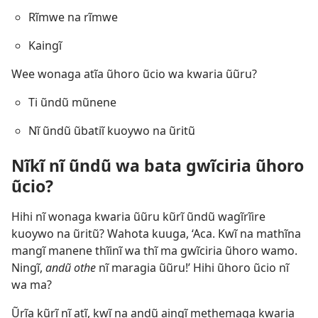
Rĩmwe na rĩmwe
Kaingĩ
Wee wonaga atĩa ũhoro ũcio wa kwaria ũũru?
Ti ũndũ mũnene
Nĩ ũndũ ũbatiĩ kuoywo na ũritũ
Nĩkĩ nĩ ũndũ wa bata gwĩciria ũhoro
ũcio?
Hihi nĩ wonaga kwaria ũũru kũrĩ ũndũ wagĩrĩire
kuoywo na ũritũ? Wahota kuuga, ‘Aca. Kwĩ na mathĩna
mangĩ manene thĩinĩ wa thĩ ma gwĩciria ũhoro wamo.
Ningĩ,
andũ othe
nĩ maragia ũũru!’ Hihi ũhoro ũcio nĩ
wa ma?
Ũrĩa kũrĩ nĩ atĩ, kwĩ na andũ aingĩ methemaga kwaria