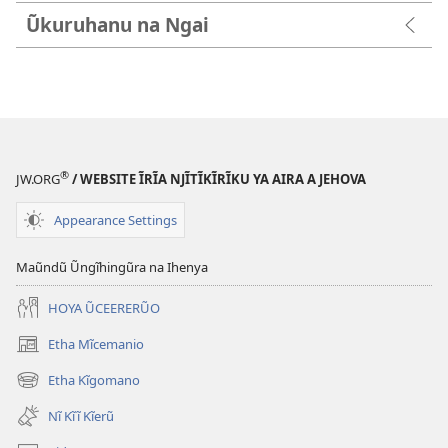
Ũkuruhanu na Ngai
®
JW.ORG
/ WEBSITE ĨRĨA NJĨTĨKĨRĨKU YA AIRA A JEHOVA
Appearance Settings
Maũndũ Ũngĩhingũra na Ihenya
HOYA ŨCEERERŨO
Etha Mĩcemanio
(opens
new
Etha Kĩgomano
(opens
window)
new
Nĩ Kĩĩ Kĩerũ
window)