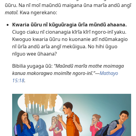
ũũru. Na nĩ moĩ maũndũ maigana ũna marĩa andũ angĩ
matoĩ.
Kwa ngerekano:
Kwaria ũũru nĩ kũguũragia ũrĩa mũndũ ahaana.
Ciugo ciaku nĩ cionanagia kĩrĩa kĩrĩ ngoro-inĩ yaku.
Kwoguo kwaria ũũru no kuonanie atĩ ndũmakagio
nĩ ũrĩa andũ arĩa angĩ mekũigua. No hihi ũguo
nĩguo wee ũhaana?
Bibilia yugaga ũũ:
“Maũndũ marĩa mothe moimaga
kanua makoragwo moimĩte ngoro-inĩ.”​—
Mathayo
15:18
.