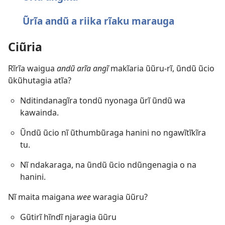
Ũrĩa andũ a riika rĩaku marauga
Ciũria
Rĩrĩa waigua
andũ arĩa angĩ
makĩaria ũũru-rĩ, ũndũ ũcio
ũkũhutagia atĩa?
Nditindanagĩra tondũ nyonaga ũrĩ ũndũ wa
kawainda.
Ũndũ ũcio nĩ ũthumbũraga hanini no ngawĩtĩkĩra
tu.
Nĩ ndakaraga, na ũndũ ũcio ndũngenagia o na
hanini.
Nĩ maita maigana
wee
waragia ũũru?
Gũtirĩ hĩndĩ njaragia ũũru