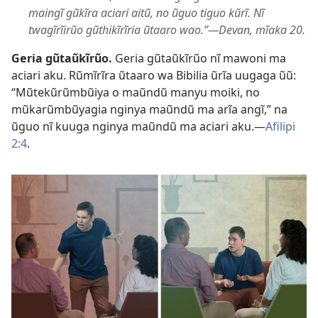
maingĩ gũkĩra aciari aitũ, no ũguo tiguo kũrĩ. Nĩ
twagĩrĩirũo gũthikĩrĩria ũtaaro wao.”​—Devan, mĩaka 20.
Geria gũtaũkĩrũo.
Geria gũtaũkĩrũo nĩ mawoni ma
aciari aku. Rũmĩrĩra ũtaaro wa Bibilia ũrĩa uugaga ũũ:
“Mũtekũrũmbũiya o maũndũ manyu moiki, no
mũkarũmbũyagia nginya maũndũ ma arĩa angĩ,” na
ũguo nĩ kuuga nginya maũndũ ma aciari aku.​—
Afilipi
2:4
.