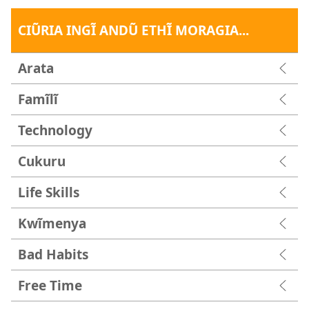
CIŨRIA INGĨ ANDŨ ETHĨ MORAGIA...
Arata
Famĩlĩ
Technology
Cukuru
Life Skills
Kwĩmenya
Bad Habits
Free Time