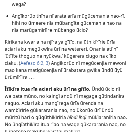
wega?
Angĩkorũo thĩna nĩ arata arĩa mũgũcemania nao-rĩ,
hihi no ũmeere nĩa mũbangĩte gũcemania nao na
nĩa marũgamĩrĩire mũbango ũcio?
Ririkana kwaria na njĩra ya gĩtĩo, na ũthikĩrĩrie ũrĩa
aciari aku megũkwĩra ũrĩ na wetereri. Onania atĩ nĩ
‘ũtĩĩte thoguo na nyũkwa,’ kũgerera ciugo na ciĩko
ciaku. (
Aefeso 6:2, 3
) Angĩkorũo nĩ megũcenjia mawoni
mao kana matigũcenjia nĩ ũrabatara gwĩka ũndũ ũyũ
ũrũmĩrĩire . . .
Ĩtĩkĩra itua rĩa aciari aku ũrĩ na gĩtĩo.
Ũndũ ũcio nĩ
wa bata mũno, no kaingĩ andũ nĩ magaga gũtindanĩra
naguo. Aciari aku mangĩrega ũrĩa ũrenda na
wambĩrĩrie gũkararania nao, no ũkorũo ũrĩ ũndũ
mũritũ harĩ o gũgũthikĩrĩria
hĩndĩ ĩngĩ
mũkĩaranĩria nao.
No ũngĩathĩkĩra itua rĩao na wage gũkararania nao, no
kũhoteke makũhe wĩyathi makĩria.