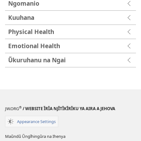
Ngomanio
Kuuhana
Physical Health
Emotional Health
Ũkuruhanu na Ngai
®
JW.ORG
/ WEBSITE ĨRĨA NJĨTĨKĨRĨKU YA AIRA A JEHOVA
Appearance Settings
Maũndũ Ũngĩhingũra na Ihenya