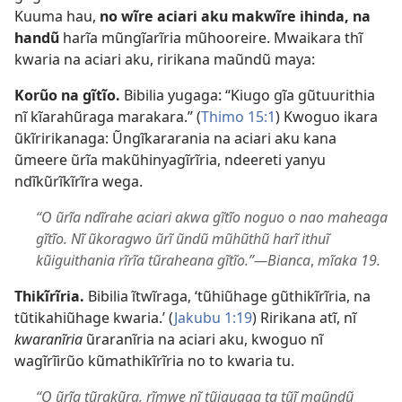
Kuuma hau,
no wĩre aciari aku makwĩre ihinda, na
handũ
harĩa mũngĩarĩria mũhooreire. Mwaikara thĩ
kwaria na aciari aku, ririkana maũndũ maya:
Korũo na gĩtĩo.
Bibilia yugaga: “Kiugo gĩa gũtuurithia
nĩ kĩarahũraga marakara.” (
Thimo 15:1
) Kwoguo ikara
ũkĩririkanaga: Ũngĩkararania na aciari aku kana
ũmeere ũrĩa makũhinyagĩrĩria, ndeereti yanyu
ndĩkũrĩkĩrĩra wega.
“O ũrĩa ndĩrahe aciari akwa gĩtĩo noguo o nao maheaga
gĩtĩo. Nĩ ũkoragwo ũrĩ ũndũ mũhũthũ harĩ ithuĩ
kũiguithania rĩrĩa tũraheana gĩtĩo.”​—Bianca
,
mĩaka 19.
Thikĩrĩria.
Bibilia ĩtwĩraga, ‘tũhiũhage gũthikĩrĩria, na
tũtikahiũhage kwaria.’ (
Jakubu 1:19
) Ririkana atĩ, nĩ
kwaranĩria
ũraranĩria na aciari aku, kwoguo nĩ
wagĩrĩirũo kũmathikĩrĩria no to kwaria tu.
“O ũrĩa tũrakũra, rĩmwe nĩ tũiguaga ta tũĩ maũndũ