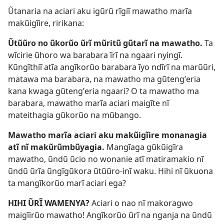
Ũtanaria na aciari aku igũrũ rĩgiĩ mawatho marĩa
makũigĩire, ririkana:
Ũtũũro no ũkorũo ũrĩ mũritũ gũtarĩ na mawatho.
Ta
wĩcirie ũhoro wa barabara ĩrĩ na ngaari nyingĩ.
Kũngĩthiĩ atĩa angĩkorũo barabara ĩyo ndĩrĩ na marũũri,
matawa ma barabara, na mawatho ma gũtengʼeria
kana kwaga gũtengʼeria ngaari? O ta mawatho ma
barabara, mawatho marĩa aciari maigĩte nĩ
mateithagia gũkorũo na mũbango.
Mawatho marĩa aciari aku makũigĩire monanagia
atĩ nĩ makũrũmbũyagia.
Mangĩaga gũkũigĩra
mawatho, ũndũ ũcio no wonanie atĩ matiramakio nĩ
ũndũ ũrĩa ũngĩgũkora ũtũũro-inĩ waku. Hihi nĩ ũkuona
ta mangĩkorũo marĩ aciari ega?
HIHI ŨRĨ WAMENYA?
Aciari o nao nĩ makoragwo
maigĩirũo mawatho! Angĩkorũo ũrĩ na nganja na ũndũ