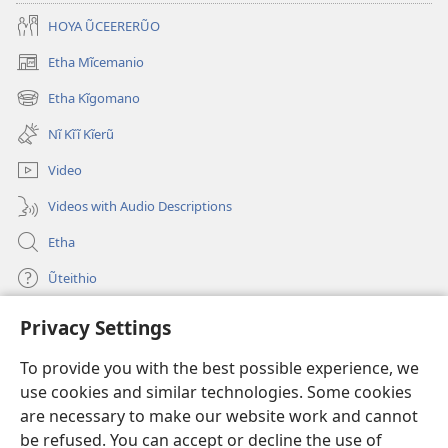
HOYA ŨCEERERŨO
Etha Mĩcemanio
(opens
new
Etha Kĩgomano
(opens
window)
new
Nĩ Kĩĩ Kĩerũ
window)
Video
Videos with Audio Descriptions
Etha
Ũteithio
Privacy Settings
Mĩhothi
(opens
new
To provide you with the best possible experience, we
window)
Ũthuthuria INTANETI-INĨ
use cookies and similar technologies. Some cookies
(opens
new
are necessary to make our website work and cannot
®
JW Hub
window)
(opens
be refused. You can accept or decline the use of