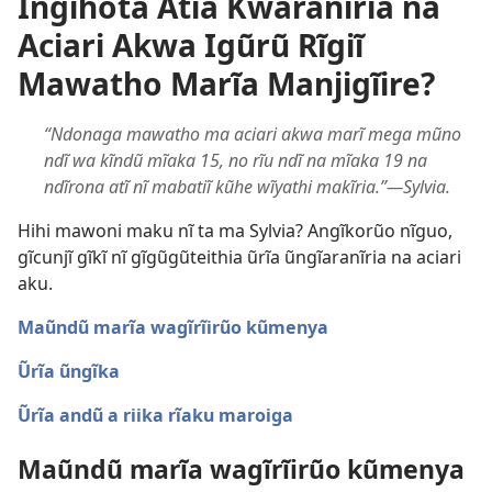
Ingĩhota Atĩa Kwaranĩria na
Aciari Akwa Igũrũ Rĩgiĩ
Mawatho Marĩa Manjigĩire?
“Ndonaga mawatho ma aciari akwa marĩ mega mũno
ndĩ wa kĩndũ mĩaka 15, no rĩu ndĩ na mĩaka 19 na
ndĩrona atĩ nĩ mabatiĩ kũhe wĩyathi makĩria.”​—Sylvia.
Hihi mawoni maku nĩ ta ma Sylvia? Angĩkorũo nĩguo,
gĩcunjĩ gĩkĩ nĩ gĩgũgũteithia ũrĩa ũngĩaranĩria na aciari
aku.
Maũndũ marĩa wagĩrĩirũo kũmenya
Ũrĩa ũngĩka
Ũrĩa andũ a riika rĩaku maroiga
Maũndũ marĩa wagĩrĩirũo kũmenya