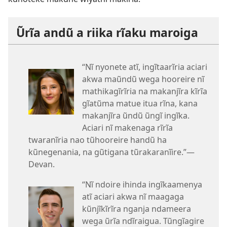
Ũrĩa andũ a riika rĩaku maroiga
“Nĩ nyonete atĩ, ingĩtaarĩria aciari
akwa maũndũ wega hooreire nĩ
mathikagĩrĩria na makanjĩra kĩrĩa
gĩatũma matue itua rĩna, kana
makanjĩra ũndũ ũngĩ ingĩka.
Aciari nĩ makenaga rĩrĩa
twaranĩria nao tũhooreire handũ ha
kũnegenania, na gũtigana tũrakaranĩire.”​—
Devan.
“Nĩ ndoire ihinda ingĩkaamenya
atĩ aciari akwa nĩ maagaga
kũnjĩkĩrĩra nganja ndameera
wega ũrĩa ndĩraigua. Tũngĩagire