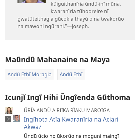
kũiguithanĩria ũndũ-inĩ mũna,
kwaranĩria tũhooreire nĩ
gwatũteithagia gũcokia thayũ o na twakorũo
na mawoni ngũrani.”​—Joseph.
Maũndũ Mahanaine na Maya
Andũ Ethĩ Moragia
Andũ Ethĩ
Icunjĩ Ingĩ Hihi Ũngĩenda Gũthoma
ŨRĨA ANDŨ A RIIKA RĨAKU MAROIGA
Ingĩhota Atĩa Kwaranĩria na Aciari
Akwa?
Ũndũ ũcio no ũkorũo na moguni maingĩ