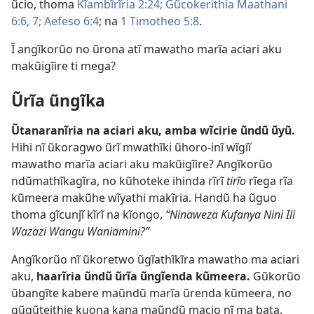
ũcio, thoma
Kĩambĩrĩria 2:24;
Gũcokerithia Maathani
6:6, 7;
Aefeso 6:4
; na
1 Timotheo 5:8
.
Ĩ angĩkorũo no ũrona atĩ mawatho marĩa aciari aku
makũigĩire ti mega?
Ũrĩa ũngĩka
Ũtanaranĩria na aciari aku, amba wĩcirie ũndũ ũyũ.
Hihi nĩ ũkoragwo ũrĩ mwathĩki ũhoro-inĩ wĩgiĩ
mawatho marĩa aciari aku makũigĩire? Angĩkorũo
ndũmathĩkagĩra, no kũhoteke ihinda rĩrĩ
tirĩo
rĩega rĩa
kũmeera makũhe wĩyathi makĩria. Handũ ha ũguo
thoma gĩcunjĩ kĩrĩ na kĩongo,
“Ninaweza Kufanya Nini Ili
Wazazi Wangu Waniamini?”
Angĩkorũo nĩ ũkoretwo ũgĩathĩkĩra mawatho ma aciari
aku,
haarĩria ũndũ ũrĩa ũngĩenda kũmeera.
Gũkorũo
ũbangĩte kabere maũndũ marĩa ũrenda kũmeera, no
gũgũteithie kuona kana maũndũ macio nĩ ma bata.