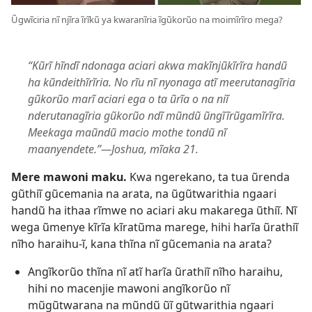
Ũgwĩciria nĩ njĩra ĩrĩkũ ya kwaranĩria ĩgũkorũo na moimĩrĩro mega?
“Kũrĩ hĩndĩ ndonaga aciari akwa makĩnjũkĩrĩra handũ
ha kũndeithĩrĩria. No rĩu nĩ nyonaga atĩ meerutanagĩria
gũkorũo marĩ aciari ega o ta ũrĩa o na niĩ
nderutanagĩria gũkorũo ndĩ mũndũ ũngĩĩrũgamĩrĩra.
Meekaga maũndũ macio mothe tondũ nĩ
maanyendete.”​—Joshua, mĩaka 21.
Mere mawoni maku.
Kwa ngerekano, ta tua ũrenda
gũthiĩ gũcemania na arata, na ũgũtwarithia ngaari
handũ ha ithaa rĩmwe no aciari aku makarega ũthiĩ. Nĩ
wega ũmenye kĩrĩa kĩratũma marege, hihi harĩa ũrathiĩ
nĩho haraihu-ĩ, kana thĩna nĩ gũcemania na arata?
Angĩkorũo thĩna nĩ atĩ harĩa ũrathiĩ nĩho haraihu,
hihi no macenjie mawoni angĩkorũo nĩ
mũgũtwarana na mũndũ ũĩ gũtwarithia ngaari