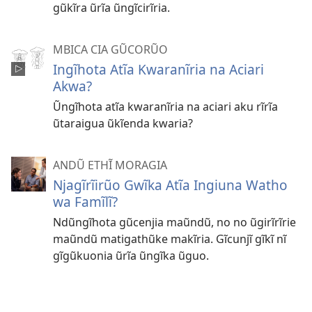
gũkĩra ũrĩa ũngĩcirĩria.
MBICA CIA GŨCORŨO
Ingĩhota Atĩa Kwaranĩria na Aciari
Akwa?
Ũngĩhota atĩa kwaranĩria na aciari aku rĩrĩa
ũtaraigua ũkĩenda kwaria?
ANDŨ ETHĨ MORAGIA
Njagĩrĩirũo Gwĩka Atĩa Ingiuna Watho
wa Famĩlĩ?
Ndũngĩhota gũcenjia maũndũ, no no ũgirĩrĩrie
maũndũ matigathũke makĩria. Gĩcunjĩ gĩkĩ nĩ
gĩgũkuonia ũrĩa ũngĩka ũguo.