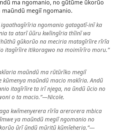
aũndũ ma ngomanio, no gũtũme ũkorũo
ria maũndũ megiĩ ngomanio.
ĩ igaathagĩrĩria ngomanio gatagatĩ-inĩ ka
ia ta atarĩ ũũru kwĩingĩria thĩinĩ wa
hũthũ gũkorũo na meciria matagĩrĩire rĩrĩa
itagĩrĩire itikoragwo na moimĩrĩro moru.”​
makĩaria maũndũ ma rũtũrĩko megiĩ
 kũmenya maũndũ macio makĩria. Andũ
 itagĩrĩire ta irĩ njega, na ũndũ ũcio no
ni o ta macio.”​—Nicole.
ga kwĩmenyerera rĩrĩa arerorera mbica
ca ĩmwe ya maũndũ megiĩ ngomanio no
ũkorũo ũrĩ ũndũ mũritũ kũmĩeheria.”​—