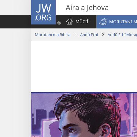
JW.ORG
Aira a Jehova
MŨCIĨ
MORUTANI MA
Morutani ma Bibilia
Andũ Ethĩ
Andũ Ethĩ Mora