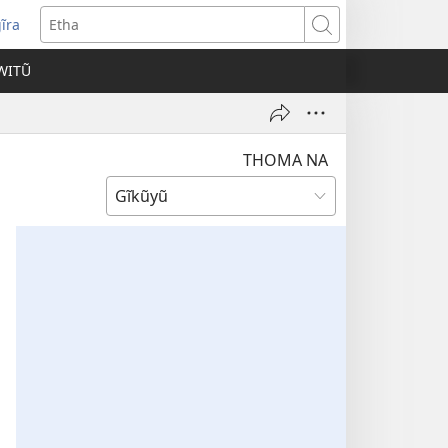
ĩra
pens
Etha
ew
WITŨ
ndow)
THOMA NA