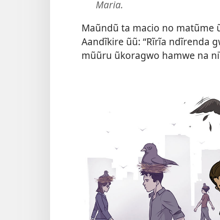
Maria.
Maũndũ ta macio no matũme ũ
Aandĩkire ũũ: “Rĩrĩa ndĩrenda g
mũũru ũkoragwo hamwe na niĩ