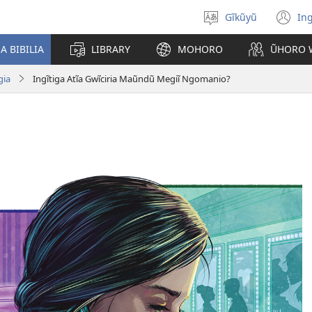
Gĩkũyũ
Ing
Thuura
(o
rũthiomi
n
 BIBILIA
LIBRARY
MOHORO
ŨHORO 
wi
gia
Ingĩtiga Atĩa Gwĩciria Maũndũ Megiĩ Ngomanio?