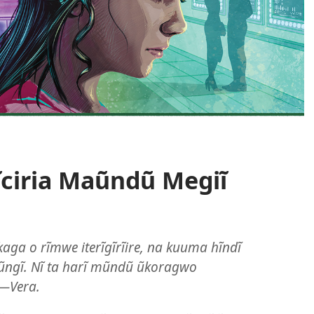
ĩciria Maũndũ Megiĩ
ga o rĩmwe iterĩgĩrĩire, na kuuma hĩndĩ
ũngĩ. Nĩ ta harĩ mũndũ ũkoragwo
​—Vera.