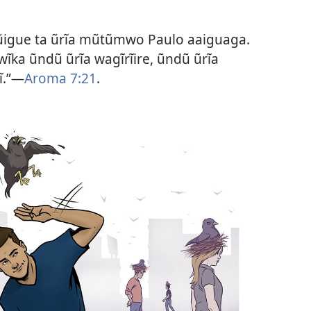
igue ta ũrĩa mũtũmwo Paulo aaiguaga.
wĩka ũndũ ũrĩa wagĩrĩire, ũndũ ũrĩa
.”​—
Aroma 7:21
.