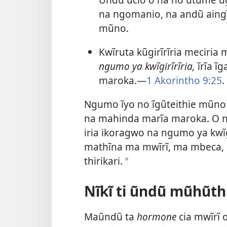
na ngomanio, na andũ aing
mũno.
Kwĩruta kũgirĩrĩria meciri
ngumo ya kwĩgirĩrĩria,
ĩrĩa ĩ
maroka.​—
1 Akorintho 9:25
.
Ngumo ĩyo no ĩgũteithie mũno
na mahinda marĩa maroka. O n
iria ikoragwo na ngumo ya kwĩg
mathĩna ma mwĩrĩ, ma mbeca, 
thirikari.
a
Nĩkĩ ti ũndũ mũhũth
Maũndũ ta
hormone
cia mwĩrĩ 