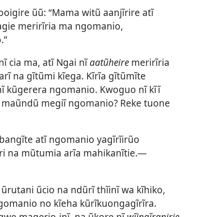
gire ũũ: “Mama witũ aanjĩrire atĩ
gie merirĩria ma ngomanio,
.”
 cia ma, atĩ Ngai nĩ
aatũheire
merirĩria
ĩ na gĩtũmi kĩega. Kĩrĩa gĩtũmĩte
 nĩ kũgerera ngomanio. Kwoguo nĩ kĩĩ
o maũndũ megiĩ ngomanio? Reke tuone
abangĩte atĩ ngomanio yagĩrĩirũo
i na mũtumia arĩa mahikanĩtie.​—
rutani ũcio na ndũrĩ thĩinĩ wa kĩhiko,
gomanio no kĩeha kũrĩkuongagĩrĩra.
we magerio-inĩ, na ũkore nĩ
wĩingĩranirie