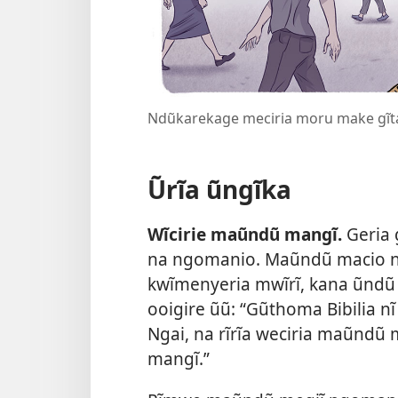
Ndũkarekage meciria moru make gĩt
Ũrĩa ũngĩka
Wĩcirie maũndũ mangĩ.
Geria 
na ngomanio. Maũndũ macio nĩ
kwĩmenyeria mwĩrĩ, kana ũndũ 
ooigire ũũ: “Gũthoma Bibilia n
Ngai, na rĩrĩa weciria maũndũ 
mangĩ.”