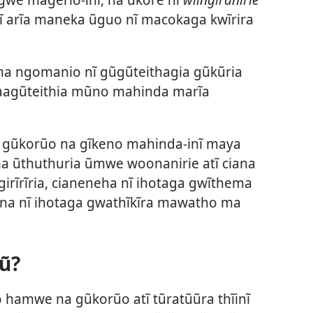
ĩ arĩa maneka ũguo nĩ macokaga kwĩrira
a ma ngomanio nĩ gũgũteithagia gũkũria
gaagũteithia mũno mahinda marĩa
 gũkorũo na gĩkeno mahinda-inĩ maya
a ũthuthuria ũmwe woonanirie atĩ ciana
irĩrĩria, cianeneha nĩ ihotaga gwĩthema
na nĩ ihotaga gwathĩkĩra mawatho ma
ũ?
o hamwe na gũkorũo atĩ tũratũũra thĩinĩ