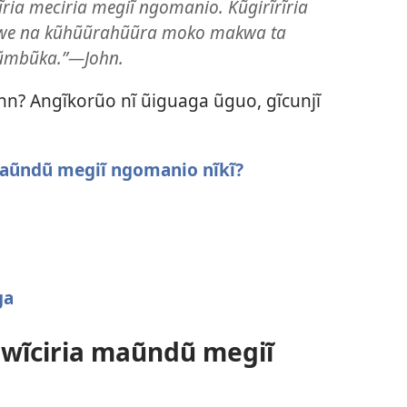
ĩria meciria megiĩ ngomanio. Kũgirĩrĩria
mwe na kũhũũrahũũra moko makwa ta
gũmbũka.”​—John.
ohn? Angĩkorũo nĩ ũiguaga ũguo, gĩcunjĩ
maũndũ megiĩ ngomanio nĩkĩ?
ga
gwĩciria maũndũ megiĩ