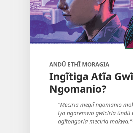
ANDŨ ETHĨ MORAGIA
Ingĩtiga Atĩa Gw
Ngomanio?
“Meciria megiĩ ngomanio moka
ĩyo ngaremwo gwĩciria ũndũ 
agĩtongoria meciria makwa.”