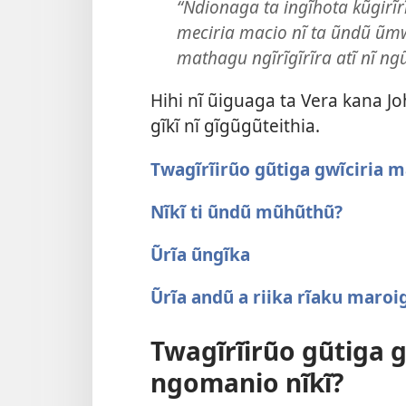
“Ndionaga ta ingĩhota kũgirĩr
meciria macio nĩ ta ũndũ ũ
mathagu ngĩrĩgĩrĩra atĩ nĩ n
Hihi nĩ ũiguaga ta Vera kana J
gĩkĩ nĩ gĩgũgũteithia.
Twagĩrĩirũo gũtiga gwĩciria 
Nĩkĩ ti ũndũ mũhũthũ?
Ũrĩa ũngĩka
Ũrĩa andũ a riika rĩaku maroi
Twagĩrĩirũo gũtiga 
ngomanio nĩkĩ?