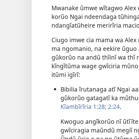
Mwanake ũmwe wĩtagwo Alex ooi
korũo Ngai ndeendaga tũhinga
ndangĩatũheire merirĩria macio
Ciugo imwe cia mama wa Alex nĩ
ma ngomanio, na eekire ũguo ar
gũkorũo na andũ thĩinĩ wa thĩ
kĩngĩtũma wage gwĩciria mũn
itũmi igĩrĩ:
Bibilia ĩrutanaga atĩ Ngai a
gũkorũo gatagatĩ ka mũthur
Kĩambĩrĩria 1:28;
2:24
.
Kwoguo angĩkorũo nĩ ũtĩĩte ũ
gwĩciragia maũndũ megiĩ n
Ũndũ ũcio o na no ũtũme ũg