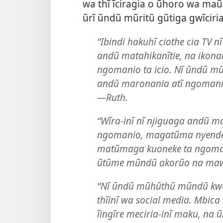
wa thĩ ĩciragia o ũhoro wa m
ũrĩ ũndũ mũritũ gũtiga gwĩci
“Ibindi hakuhĩ ciothe cia TV n
andũ matahikanĩtie, na ikonan
ngomanio ta icio. Nĩ ũndũ mũ
andũ maronania atĩ ngomanio 
—Ruth.
“Wĩra-inĩ nĩ njiguaga andũ 
ngomanio, magatũma nyende
matũmaga kuoneke ta ngomanio
ũtũme mũndũ akorũo na mawo
“Nĩ ũndũ mũhũthũ mũndũ kwa
thĩinĩ wa social media. Mbi
ĩingĩre meciria-inĩ maku, na 