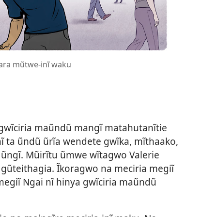
ara mũtwe-inĩ waku
gwĩciria maũndũ mangĩ matahutanĩtie
 ta ũndũ ũrĩa wendete gwĩka, mĩthaako,
ũngĩ. Mũirĩtu ũmwe wĩtagwo Valerie
ĩ gũteithagia. Ĩkoragwo na meciria megiĩ
megiĩ Ngai nĩ hinya gwĩciria maũndũ