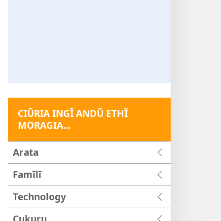
CIŨRIA INGĨ ANDŨ ETHĨ
MORAGIA...
Arata
Famĩlĩ
Technology
Cukuru