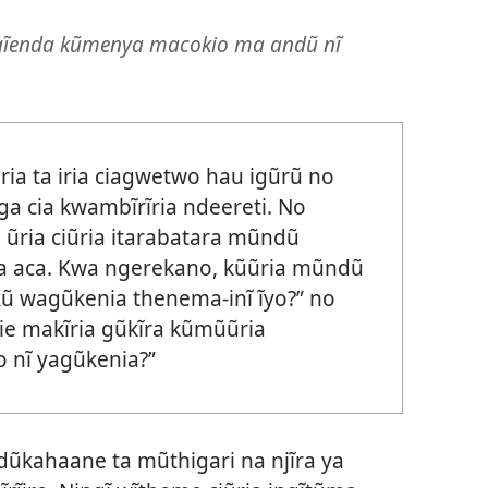
ũngĩenda kũmenya macokio ma andũ nĩ
ria ta iria ciagwetwo hau igũrũ no
ega cia kwambĩrĩria ndeereti. No
 ũria ciũria itarabatara mũndũ
na aca. Kwa ngerekano, kũũria mũndũ
kũ wagũkenia thenema-inĩ ĩyo?” no
e makĩria gũkĩra kũmũũria
 nĩ yagũkenia?”
ũkahaane ta mũthigari na njĩra ya