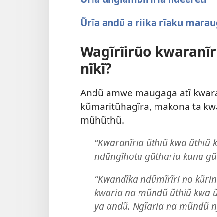
Ũrĩa andũ a riika rĩaku mara
Wagĩrĩirũo kwaranĩr
nĩkĩ?
Andũ amwe maugaga atĩ kwaran
kũmaritũhagĩra, makona ta kwa
mũhũthũ.
“Kwaranĩria ũthiũ kwa ũthi
ndũngĩhota gũtharia kana g
“Kwandĩka ndũmĩrĩri no kũrin
kwaria na mũndũ ũthiũ kwa ũt
ya andũ. Ngĩaria na mũndũ nj