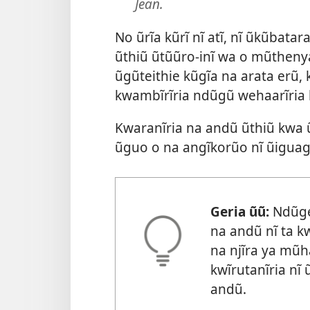
Jean.
No ũrĩa kũrĩ nĩ atĩ, nĩ ũkũbata
ũthiũ ũtũũro-inĩ wa o mũtheny
ũgũteithie kũgĩa na arata erũ,
kwambĩrĩria ndũgũ wehaarĩria k
Kwaranĩria na andũ ũthiũ kwa 
ũguo o na angĩkorũo nĩ ũiguag
Geria ũũ:
Ndũget
na andũ nĩ ta k
na njĩra ya mũh
kwĩrutanĩria nĩ
andũ.