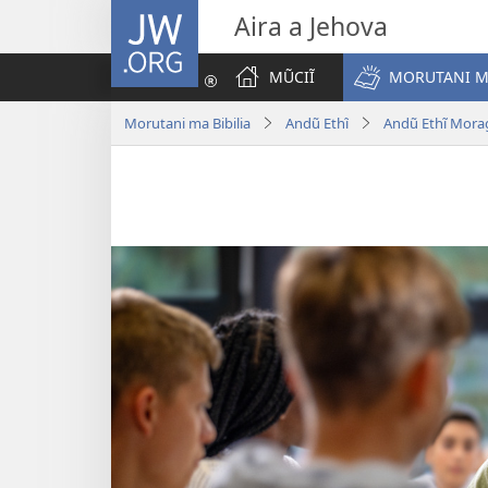
JW.ORG
Aira a Jehova
MŨCIĨ
MORUTANI MA
Morutani ma Bibilia
Andũ Ethĩ
Andũ Ethĩ Mora