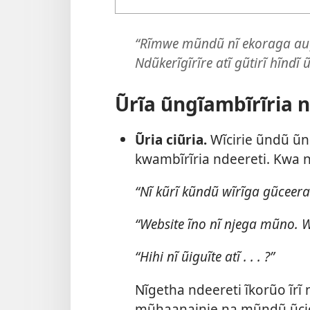
“Rĩmwe mũndũ nĩ ekoraga aug
Ndũkerĩgĩrĩre atĩ gũtirĩ hĩndĩ
Ũrĩa ũngĩambĩrĩria 
Ũria ciũria.
Wĩcirie ũndũ ũn
kwambĩrĩria ndeereti. Kwa 
“Nĩ kũrĩ kũndũ wĩrĩga gũceera
“Website ĩno nĩ njega mũno.
“Hihi nĩ ũiguĩte atĩ . . . ?”
Nĩgetha ndeereti ĩkorũo ĩrĩ 
mũhaanainie na mũndũ ũcio