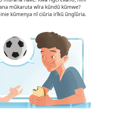
ana mũkaruta wĩra kũndũ kũmwe?
ie kũmenya nĩ ciũria irĩkũ ũngĩũria.