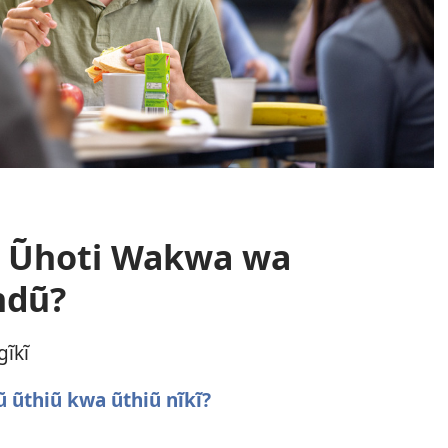
ĩa Ũhoti Wakwa wa
ndũ?
gĩkĩ
 ũthiũ kwa ũthiũ nĩkĩ?