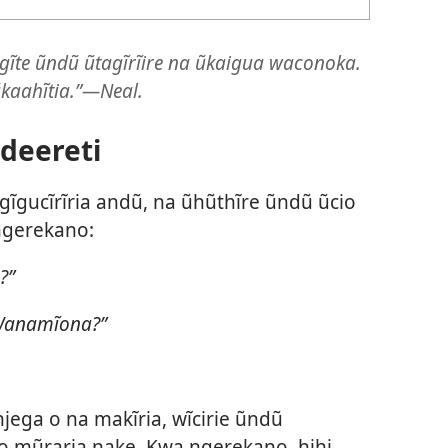
ĩte ũndũ ũtagĩrĩire na ũkaigua waconoka.
 ũkaahĩtia.”—Neal.
ndeereti
gĩgucĩrĩria andũ, na ũhũthĩre ũndũ ũcio
ngerekano:
?”
 Wanamĩona?”
njega o na makĩria, wĩcirie ũndũ
 mũraria nake. Kwa ngerekano, hihi