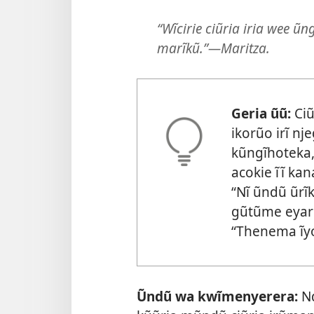
“Wĩcirie ciũria iria wee 
marĩkũ.”—Maritza.
Geria ũũ:
Ciũ
ikorũo irĩ nj
kũngĩhoteka,
acokie ĩĩ ka
“Nĩ ũndũ ũrĩ
gũtũme eyari
“Thenema ĩyo
Ũndũ wa kwĩmenyerera:
Nd