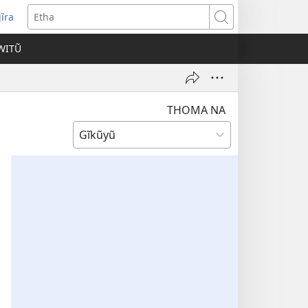
ĩra
pens
Etha
ew
WITŨ
ndow)
THOMA NA