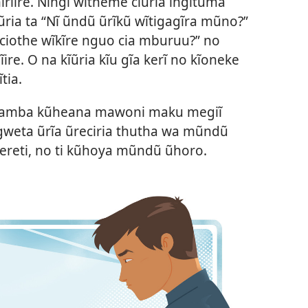
rĩire. Ningĩ wĩtheme ciũria ingĩtũma
ria ta “Nĩ ũndũ ũrĩkũ wĩtigagĩra mũno?”
 ciothe wĩkĩre nguo cia mburuu?” no
re. O na kĩũria kĩu gĩa kerĩ no kĩoneke
tia.
wamba kũheana mawoni maku megiĩ
ũgweta ũrĩa ũreciria thutha wa mũndũ
eereti, no ti kũhoya mũndũ ũhoro.