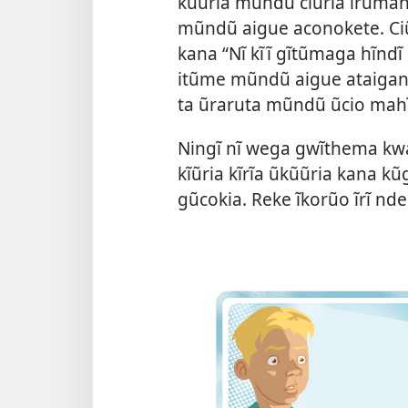
kũũria mũndũ ciũria irũmanĩ
mũndũ aigue aconokete. Ciũ
kana “Nĩ kĩĩ gĩtũmaga hĩndĩ
itũme mũndũ aigue ataiganĩi
ta ũraruta mũndũ ũcio mahĩ
Ningĩ nĩ wega gwĩthema k
kĩũria kĩrĩa ũkũũria kana k
gũcokia. Reke ĩkorũo ĩrĩ nd