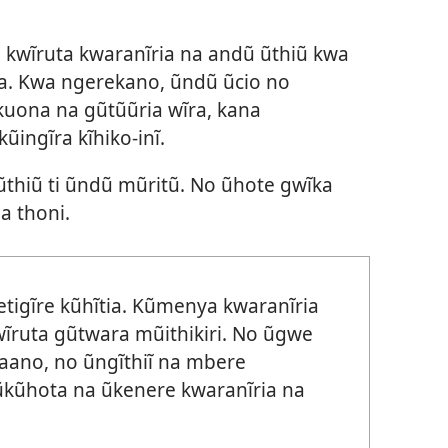
ra kwĩruta kwaranĩria na andũ ũthiũ kwa
a. Kwa ngerekano, ũndũ ũcio no
 kuona na gũtũũria wĩra, kana
ũingĩra kĩhiko-inĩ.
ũthiũ ti ũndũ mũritũ. No ũhote gwĩka
a thoni.
igĩre kũhĩtia. Kũmenya kwaranĩria
wĩruta gũtwara mũithikiri. No ũgwe
aano, no ũngĩthiĩ na mbere
 ũkũhota na ũkenere kwaranĩria na