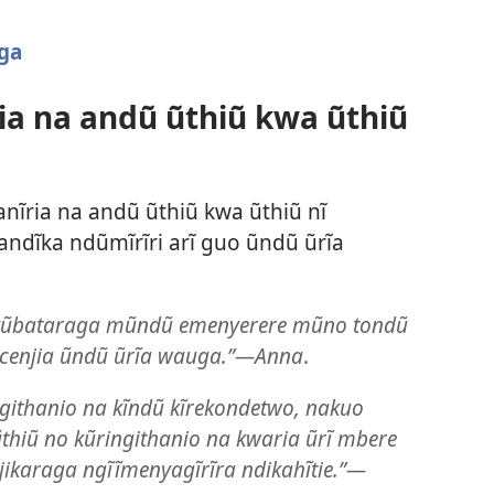
uga
ia na andũ ũthiũ kwa ũthiũ
ĩria na andũ ũthiũ kwa ũthiũ nĩ
ndĩka ndũmĩrĩri arĩ guo ũndũ ũrĩa
ũ kũbataraga mũndũ emenyerere mũno tondũ
ũcenjia ũndũ ũrĩa wauga.”—Anna
.
githanio na kĩndũ kĩrekondetwo, nakuo
hiũ no kũringithanio na kwaria ũrĩ mbere
ikaraga ngĩĩmenyagĩrĩra ndikahĩtie.”—