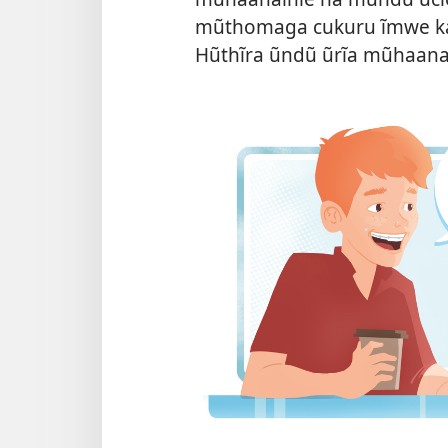
mũthomaga cukuru ĩmwe k
Hũthĩra ũndũ ũrĩa mũhaanain