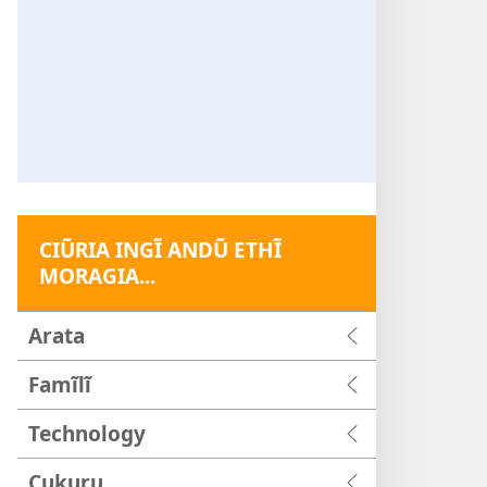
CIŨRIA INGĨ ANDŨ ETHĨ
MORAGIA...
Arata
Famĩlĩ
Technology
Cukuru