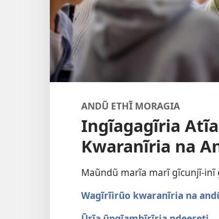
ANDŨ ETHĨ MORAGIA
Ingĩagagĩria At
Kwaranĩria na A
Maũndũ marĩa marĩ gĩcunjĩ-inĩ 
Wagĩrĩirũo kwaranĩria na andũ
Ũrĩa ũngĩambĩrĩria ndeereti