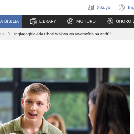
Gĩkũyũ
Ing
Thuura
(o
rũthiomi
n
 BIBILIA
LIBRARY
MOHORO
ŨHORO 
wi
gia
Ingĩagagĩria Atĩa Ũhoti Wakwa wa Kwaranĩria na Andũ?