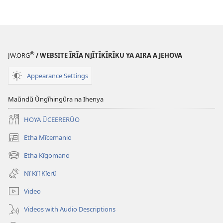
Thĩ
Ĩtagakorũo
na
Rũmena?
®
JW.ORG
/ WEBSITE ĨRĨA NJĨTĨKĨRĨKU YA AIRA A JEHOVA
Appearance Settings
Maũndũ Ũngĩhingũra na Ihenya
HOYA ŨCEERERŨO
Etha Mĩcemanio
(opens
new
Etha Kĩgomano
(opens
window)
new
Nĩ Kĩĩ Kĩerũ
window)
Video
Videos with Audio Descriptions