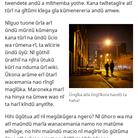
twendete andũ a mĩthemba yothe. Kana twĩtetagĩre atĩ
tũrĩ na gĩtũmi kĩega gĩa kũmenereria andũ amwe.
Nĩguo tuone ũrĩa arĩ
ũndũ mũritũ kũmenya
kana tũrĩ na ũndũ ũcio
wa rũmena-rĩ, ta wĩcirie
ũndũ ũyũ: Nĩ gũthiĩ
ũrathiĩ na njĩra ũtukũ
kũrĩ na nduma ũrĩ wiki.
Ũkona arũme erĩ ũtarĩ
wacemania nao rĩngĩ
magĩũka. Maroneka marĩ
Ũngĩka atĩa ũngĩĩkora handũ ta
na hinya na ũmwe wao nĩ
haha?
ta harĩ kĩndũ anyitĩte.
Hihi ũgũtua atĩ nĩ megũkũgera ngero? Nĩ ũhoro wa ma
atĩ maũndũ marĩa wanacemania namo no matũme
wĩhũge, no hihi maũndũ macio nĩ magĩrĩirũo gũtũma