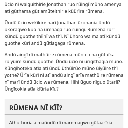
ũcio nĩ waiguithirie Jonathan ruo rũingĩ mũno amenya
atĩ gũthama gũtiamũteithirie kũũrĩra rũmena.
Ũndũ ũcio wekĩkire harĩ Jonathan ũronania ũndũ
ũkoragwo kuo na ũrehaga ruo rũingĩ. Rũmena rũrĩ
kũndũ guothe thĩinĩ wa thĩ. Nĩ ũhoro wa
ma atĩ kũndũ
guothe kũrĩ andũ gũtiagaga rũmena.
Andũ aingĩ nĩ mathũire rũmena mũno o na gũtuĩka
rũiyũire kũndũ guothe. Ũndũ ũcio nĩ ũrigithagia mũno.
Kũngĩhoteka atĩa atĩ ũndũ ũthũirũo mũno ũiyũire thĩ
yothe? Ũrĩa kũrĩ nĩ atĩ andũ aingĩ arĩa mathũire rũmena
nĩ marĩ ũndũ ũcio wa rũmena. Hihi ũguo nĩguo ũtariĩ?
Ũngĩcokia atĩa kĩũria kĩu?
RŨMENA NĨ KĨĨ?
Athuthuria a maũndũ nĩ maremagwo gũtaarĩria