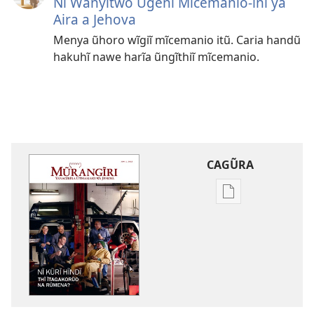
Nĩ Wanyitwo Ũgeni Mĩcemanio-inĩ ya
Aira a Jehova
Menya ũhoro wĩgiĩ mĩcemanio itũ. Caria handũ
hakuhĩ nawe harĩa ũngĩthiĩ mĩcemanio.
CAGŨRA
Mabuku
Intaneti-
inĩ
MŨRANGĨRI
Nĩ
Kũrĩ
Hĩndĩ