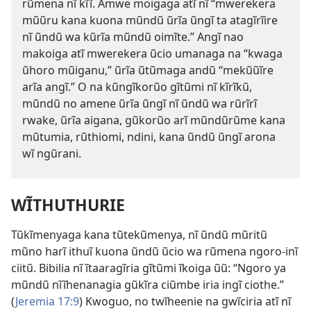
rũmena nĩ kĩĩ. Amwe moigaga atĩ nĩ “mwerekera
mũũru kana kuona mũndũ ũrĩa ũngĩ ta atagĩrĩire
nĩ ũndũ wa kũrĩa mũndũ oimĩte.” Angĩ nao
makoiga atĩ mwerekera ũcio umanaga na “kwaga
ũhoro mũiganu,” ũrĩa ũtũmaga andũ “mekũũĩre
arĩa angĩ.” O na kũngĩkorũo gĩtũmi nĩ kĩrĩkũ,
mũndũ no amene ũrĩa ũngĩ nĩ ũndũ wa rũrĩrĩ
rwake, ũrĩa aigana, gũkorũo arĩ mũndũrũme kana
mũtumia, rũthiomi, ndini, kana ũndũ ũngĩ arona
wĩ ngũrani.
WĨTHUTHURIE
Tũkĩmenyaga kana tũtekũmenya, nĩ ũndũ mũritũ
mũno harĩ ithuĩ kuona ũndũ ũcio wa rũmena ngoro-inĩ
ciitũ. Bibilia nĩ ĩtaaragĩria gĩtũmi ĩkoiga ũũ: “Ngoro ya
mũndũ nĩĩhenanagia gũkĩra ciũmbe iria ingĩ ciothe.”
(
Jeremia 17:9
) Kwoguo, no twĩheenie na gwĩciria atĩ nĩ