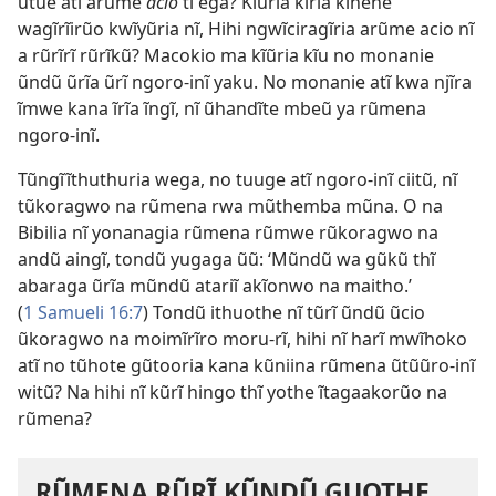
ũtue atĩ arũme
acio
ti ega? Kĩũria kĩrĩa kĩnene
wagĩrĩirũo kwĩyũria nĩ, Hihi ngwĩciragĩria arũme acio nĩ
a rũrĩrĩ rũrĩkũ? Macokio ma kĩũria kĩu no monanie
ũndũ ũrĩa ũrĩ ngoro-inĩ yaku. No monanie atĩ kwa njĩra
ĩmwe kana ĩrĩa ĩngĩ, nĩ ũhandĩte mbeũ ya rũmena
ngoro-inĩ.
Tũngĩĩthuthuria wega, no tuuge atĩ ngoro-inĩ ciitũ, nĩ
tũkoragwo na rũmena rwa mũthemba mũna. O na
Bibilia nĩ yonanagia rũmena rũmwe rũkoragwo na
andũ aingĩ, tondũ yugaga ũũ: ‘Mũndũ wa gũkũ thĩ
abaraga ũrĩa mũndũ atariĩ akĩonwo na maitho.’
(
1 Samueli 16:7
) Tondũ ithuothe nĩ tũrĩ ũndũ ũcio
ũkoragwo na moimĩrĩro moru-rĩ, hihi nĩ harĩ mwĩhoko
atĩ no tũhote gũtooria kana kũniina rũmena ũtũũro-inĩ
witũ? Na hihi nĩ kũrĩ hingo thĩ yothe ĩtagaakorũo na
rũmena?
RŨMENA RŨRĨ KŨNDŨ GUOTHE