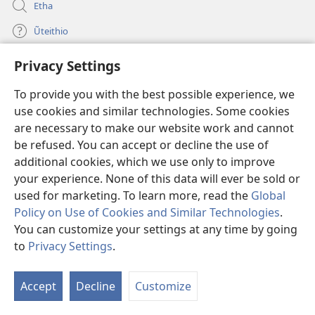
Etha
Ũteithio
Privacy Settings
Mĩhothi
(opens
new
To provide you with the best possible experience, we
window)
Ũthuthuria INTANETI-INĨ
use cookies and similar technologies. Some cookies
(opens
new
are necessary to make our website work and cannot
®
JW Hub
window)
(opens
be refused. You can accept or decline the use of
new
additional cookies, which we use only to improve
Programu ya
JW Library
window)
your experience. None of this data will ever be sold or
used for marketing. To learn more, read the
Global
Policy on Use of Cookies and Similar Technologies
.
You can customize your settings at any time by going
Copyright
© 2026 Watch Tower Bible and Tract Society of Pennsylvania.
to
Privacy Settings
.
S
MAWATHO MA ŨHŨTHĨRI
|
ŨIGI WA THIRI
|
PRIVACY SETTINGS
Ta
Accept
Decline
Customize
of
Co