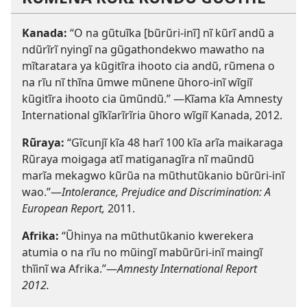
Kanada:
“O na gũtuĩka [bũrũri-inĩ] nĩ kũrĩ andũ a
ndũrĩrĩ nyingĩ na gũgathondekwo mawatho na
mĩtaratara ya kũgitĩra ihooto cia andũ, rũmena o
na rĩu nĩ thĩna ũmwe mũnene ũhoro-inĩ wĩgiĩ
kũgitĩra ihooto cia ũmũndũ.” —Kĩama kĩa Amnesty
International gĩkĩarĩrĩria ũhoro wĩgiĩ Kanada, 2012.
Rũraya:
“Gĩcunjĩ kĩa 48 harĩ 100 kĩa arĩa maikaraga
Rũraya moigaga atĩ matiganagĩra nĩ maũndũ
marĩa mekagwo kũrũa na mũthutũkanio bũrũri-inĩ
wao.”—
Intolerance, Prejudice and Discrimination: A
European Report,
2011.
Afrika:
“Ũhinya na mũthutũkanio kwerekera
atumia o na rĩu no mũingĩ mabũrũri-inĩ maingĩ
thĩinĩ wa Afrika.”—
Amnesty International Report
2012.