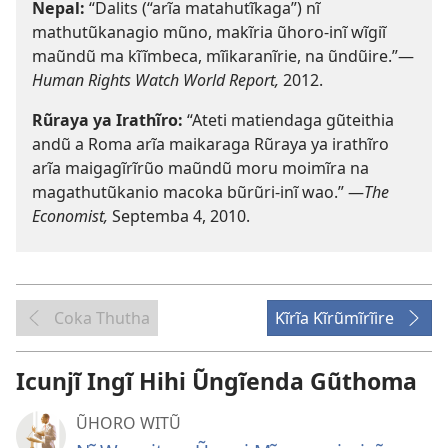
Nepal:
“Dalits (“arĩa matahutĩkaga”) nĩ
mathutũkanagio mũno, makĩria ũhoro-inĩ wĩgiĩ
maũndũ ma kĩĩmbeca, mĩikaranĩrie, na ũndũire.”—
Human Rights Watch World Report,
2012.
Rũraya ya Irathĩro:
“Ateti matiendaga gũteithia
andũ a Roma arĩa maikaraga Rũraya ya irathĩro
arĩa maigagĩrĩrũo maũndũ moru moimĩra na
magathutũkanio macoka bũrũri-inĩ wao.” —
The
Economist,
Septemba 4, 2010.
Coka Thutha
Kĩrĩa Kĩrũmĩrĩire
Icunjĩ Ingĩ Hihi Ũngĩenda Gũthoma
ŨHORO WITŨ