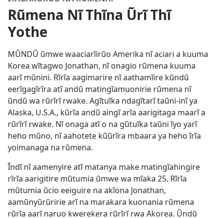
Rũmena Nĩ Thĩna Ũrĩ Thĩ
Yothe
MŨNDŨ ũmwe waaciarĩirũo Amerika nĩ aciari a kuuma
Korea wĩtagwo Jonathan, nĩ onagio rũmena kuuma
aarĩ mũnini. Rĩrĩa aagimarire nĩ aathamĩire kũndũ
eerĩgagĩrĩra atĩ andũ matingĩamuonirie rũmena nĩ
ũndũ wa rũrĩrĩ rwake. Agĩtuĩka ndagĩtarĩ taũni-inĩ ya
Alaska, U.S.A., kũrĩa andũ aingĩ arĩa aarigitaga maarĩ a
rũrĩrĩ rwake. Nĩ onaga atĩ o na gũtuĩka taũni ĩyo yarĩ
heho mũno, nĩ aahotete kũũrĩra mbaara ya heho ĩrĩa
yoimanaga na rũmena.
Ĩndĩ nĩ aamenyire atĩ matanya make matingĩahingire
rĩrĩa aarigitire mũtumia ũmwe wa mĩaka 25. Rĩrĩa
mũtumia ũcio eeiguire na akĩona Jonathan,
aamũnyũrũririe arĩ na marakara kuonania rũmena
rũrĩa aarĩ naruo kwerekera rũrĩrĩ rwa Akorea. Ũndũ