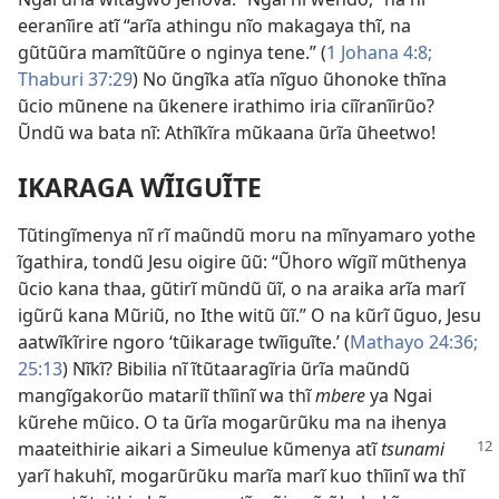
eeranĩire atĩ “arĩa athingu nĩo makagaya thĩ, na
gũtũũra mamĩtũũre o nginya tene.” (
1 Johana 4:8;
Thaburi 37:29
) No ũngĩka atĩa nĩguo ũhonoke thĩna
ũcio mũnene na ũkenere irathimo iria ciĩranĩirũo?
Ũndũ wa bata nĩ: Athĩkĩra mũkaana ũrĩa ũheetwo!
IKARAGA WĨIGUĨTE
Tũtingĩmenya nĩ rĩ maũndũ moru na mĩnyamaro yothe
ĩgathira, tondũ Jesu oigire ũũ: “Ũhoro wĩgiĩ mũthenya
ũcio kana thaa, gũtirĩ mũndũ ũĩ, o na araika arĩa marĩ
igũrũ kana Mũriũ, no Ithe witũ ũĩ.” O na kũrĩ ũguo, Jesu
aatwĩkĩrire ngoro ‘tũikarage twĩiguĩte.’ (
Mathayo 24:36;
25:13
) Nĩkĩ? Bibilia nĩ ĩtũtaaragĩria ũrĩa maũndũ
mangĩgakorũo matariĩ thĩinĩ wa thĩ
mbere
ya Ngai
kũrehe mũico. O ta ũrĩa mogarũrũku ma na ihenya
maateithirie aikari a Simeulue kũmenya atĩ
tsunami
yarĩ hakuhĩ, mogarũrũku marĩa marĩ kuo thĩinĩ wa thĩ