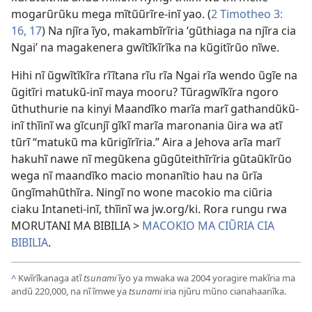
mogarũrũku mega mĩtũũrĩre-inĩ yao. (
2 Timotheo 3:​
16, 17
) Na njĩra ĩyo, makambĩrĩria ‘gũthiaga na njĩra cia
Ngai’ na magakenera gwĩtĩkĩrĩka na kũgitĩrũo nĩwe.
Hihi nĩ ũgwĩtĩkĩra rĩĩtana rĩu rĩa Ngai rĩa wendo ũgĩe na
ũgitĩri matukũ-inĩ maya mooru? Tũragwĩkĩra ngoro
ũthuthurie na kinyi Maandĩko marĩa marĩ gathandũkũ-
inĩ thĩinĩ wa gĩcunjĩ gĩkĩ marĩa maronania ũira wa atĩ
tũrĩ “matukũ ma kũrigĩrĩria.” Aira a Jehova arĩa marĩ
hakuhĩ nawe nĩ megũkena gũgũteithĩrĩria gũtaũkĩrũo
wega nĩ maandĩko macio monanĩtio hau na ũrĩa
ũngĩmahũthĩra. Ningĩ no wone macokio ma ciũria
ciaku Intaneti-inĩ, thĩinĩ wa jw.org/ki. Rora rungu rwa
MORUTANI MA BIBILIA >
MACOKIO MA CIŨRIA CIA
BIBILIA
.
^
Kwĩrĩkanaga atĩ
tsunami
ĩyo ya mwaka wa 2004 yoragire makĩria ma
andũ 220,000, na nĩ ĩmwe ya
tsunami
iria njũru mũno cianahaanĩka.