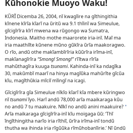
Kũhonokie Muoyo Waku!
KŨRĨ Dicemba 26, 2004, nĩ kwagĩire na gĩthingithia
kĩnene kĩrĩa kĩarĩ na ũritũ wa 9.1 thĩinĩ wa Simeulue,
gĩcigĩrĩra kĩrĩ mwena wa rũgongo wa Sumatra,
Indonesia. Maitho mothe maarorete iria-inĩ. Maĩ ma
iria maathiĩte kũnene mũno gũkĩra ũrĩa maakoragwo.
O rĩo, andũ othe makĩambĩrĩria kũũrĩra irĩma-inĩ,
makĩanagĩrĩra
“Smong! Smong!”
rĩĩtwa rĩrĩa
mahũthagĩra kuuga
tsunami
. Kahinda-inĩ ka ndagĩka
30, makũmbĩ maarĩ na hinya magĩũka mahũrĩte gĩcũa
kĩu, magĩthũkia mĩciĩ mĩingĩ na icagi.
Gĩcigĩrĩra gĩa Simeulue nĩkĩo kĩarĩ kĩa mbere kũringwo
nĩ
tsunami
ĩyo. Harĩ andũ 78,000 arĩa maaikaraga kũu
no andũ 7 tu maakuire. Nĩkĩ no andũ anini maakuire?
*
Arĩa maikaraga gĩcigĩrĩra-inĩ kĩu moigaga ũũ: ‘Thĩ
ĩngĩthingitha narĩo iria rĩthiĩ, ũrĩra irĩma-inĩ tondũ
thutha wa ihinda iria rĩgũũka rĩmũhobanĩirie.’ Nĩ ũndũ