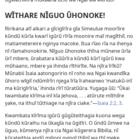
WĨTHARE NĨGUO ŨHONOKE!
Ririkana atĩ aikari a gĩcigĩrĩra gĩa Simeulue moorĩire
kũndũ kũrĩa kwarĩ igũrũ rĩrĩa moonire maĩ magĩthiĩ, no
matiametereire nginya macoke. Itua rĩao rĩa na ihenya
nĩ rĩamahonokirie. Nĩguo ũhonoke thĩna mũnene ũrĩa
ũrĩ mbere, ũrabatara kũũrĩra kũndũ kũrĩ igũrũ kwa
mũhaano, mbere ya ihinda rĩthirĩte. Na njĩra ĩrĩkũ?
Mũnabii Isaia aatongoririo nĩ roho wa Ngai kwandĩka
ũhoro wĩgiĩ ndũmĩrĩri njega ĩrĩa ĩraheanwo ‘matukũ-inĩ
ma kũrigĩrĩria,’ ihinda rĩrĩ tũratũũra. Yugaga ũũ: “Ũkai
twambate kĩrĩma-inĩ kĩa Jehova, . . . atũrute mĩthiĩre
yake, na ithuĩ tũthiage na njĩra ciake.”​—
Isaia 2:​2, 3
.
Kwambata kĩrĩma igũrũ gũgũteithagia kuona wega
kũndũ kũraihu na ũkagĩa na ũgitĩri. O ũndũ ũmwe na
ũguo, kũmenya njĩra cia Ngai kũgerera Bibilia, nĩ
kũrateithia andũ milioni nyingĩ thĩinĩ wa thĩ meke