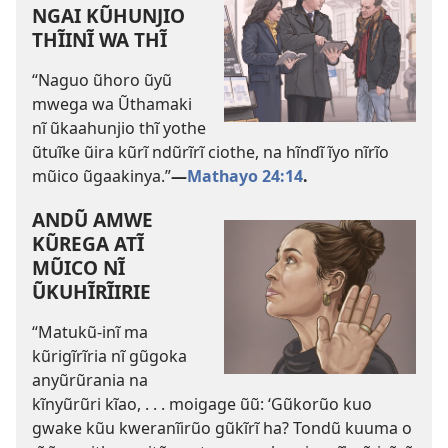
NGAI KŨHUNJIO
THĨINĨ WA THĨ
“Naguo ũhoro ũyũ
mwega wa Ũthamaki
nĩ ũkaahunjio thĩ yothe
ũtuĩke ũira kũrĩ ndũrĩrĩ ciothe, na hĩndĩ ĩyo nĩrĩo
mũico ũgaakinya.”​
—
Mathayo 24:14
.
ANDŨ AMWE
KŨREGA ATĨ
MŨICO NĨ
ŨKUHĨRĨIRIE
“Matukũ-inĩ ma
kũrigĩrĩria nĩ gũgoka
anyũrũrania na
kĩnyũrũri kĩao, . . . moigage ũũ: ‘Gũkorũo kuo
gwake kũu kweranĩirũo gũkĩrĩ ha? Tondũ kuuma o