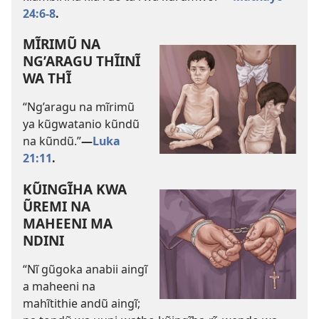
24:6-8
.
MĨRIMŨ NA
NG’ARAGU THĨINĨ
WA THĨ
“Ng’aragu na mĩrimũ
ya kũgwatanio kũndũ
na kũndũ.”​
—
Luka
21:11
.
KŨINGĨHA KWA
ŨREMI NA
MAHEENI MA
NDINI
“Nĩ gũgoka anabii aingĩ
a maheeni na
mahĩtithie andũ aingĩ;