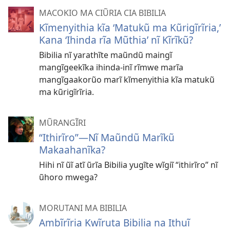
MACOKIO MA CIŨRIA CIA BIBILIA
Kĩmenyithia kĩa ‘Matukũ ma Kũrigĩrĩria,’
Kana ‘Ihinda rĩa Mũthia’ nĩ Kĩrĩkũ?
Bibilia nĩ yarathĩte maũndũ maingĩ
mangĩgeekĩka ihinda-inĩ rĩmwe marĩa
mangĩgaakorũo marĩ kĩmenyithia kĩa matukũ
ma kũrigĩrĩria.
MŨRANGĨRI
“Ithirĩro”​—Nĩ Maũndũ Marĩkũ
Makaahanĩka?
Hihi nĩ ũĩ atĩ ũrĩa Bibilia yugĩte wĩgiĩ “ithirĩro” nĩ
ũhoro mwega?
MORUTANI MA BIBILIA
Ambĩrĩria Kwĩruta Bibilia na Ithuĩ