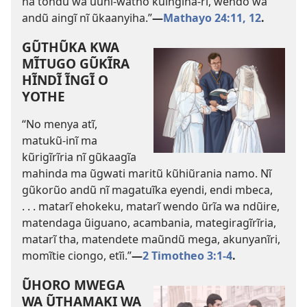
na tondũ wa uuni-watho kũingĩha-rĩ, wendo wa
andũ aingĩ nĩ ũkaanyiha.”​
—
Mathayo 24:11, 12
.
GŨTHŨKA KWA
MĨTUGO GŨKĨRA
HĨNDĨ ĨNGĨ O
YOTHE
“No menya atĩ,
matukũ-inĩ ma
kũrigĩrĩria nĩ gũkaagĩa
mahinda ma ũgwati maritũ kũhiũrania namo. Nĩ
gũkorũo andũ nĩ magatuĩka eyendi, endi mbeca,
. . . matarĩ ehokeku, matarĩ wendo ũrĩa wa ndũire,
matendaga ũiguano, acambania, mategiragĩrĩria,
matarĩ tha, matendete maũndũ mega, akunyanĩri,
momĩtie ciongo, etĩi.”​
—
2 Timotheo 3:1-4
.
ŨHORO MWEGA
WA ŨTHAMAKI WA