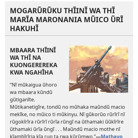
MOGARŨRŨKU THĨINĨ WA THĨ
MARĨA MARONANIA MŨICO ŨRĨ
HAKUHĨ
MBAARA THĨINĨ
WA THĨ NA
KUONGEREREKA
KWA NGAHĨHA
“Nĩ mũkaigua ũhoro
wa mbaara kũndũ
gũtiganĩte.
Mũtikanetigĩre, tondũ no mũhaka maũndũ macio
mekĩke, no mũico ti mũkinyu. Nĩ gũkorũo rũrĩrĩ nĩ
rũgokĩrĩra rũrĩrĩ rũrĩa rũngĩ na ũthamaki ũũkĩrĩre
ũthamaki ũrĩa ũngĩ . . . Maũndũ macio mothe nĩ
kĩambĩrĩria kĩa ruo ta rwa kũrũmwo.”​
—
Mathayo