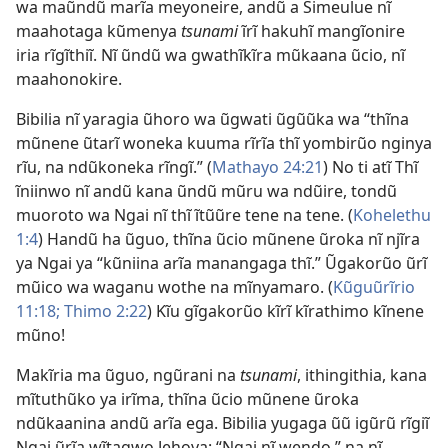
wa maũndũ marĩa meyoneire, andũ a Simeulue nĩ
maahotaga kũmenya
tsunami
ĩrĩ hakuhĩ mangĩonire
iria rĩgĩthiĩ. Nĩ ũndũ wa gwathĩkĩra mũkaana ũcio, nĩ
maahonokire.
Bibilia nĩ yaragia ũhoro wa ũgwati ũgũũka wa “thĩna
mũnene ũtarĩ woneka kuuma rĩrĩa thĩ yombirũo nginya
rĩu, na ndũkoneka rĩngĩ.” (
Mathayo 24:21
) No ti atĩ Thĩ
ĩniinwo nĩ andũ kana ũndũ mũru wa ndũire, tondũ
muoroto wa Ngai nĩ thĩ ĩtũũre tene na tene. (
Kohelethu
1:4
) Handũ ha ũguo, thĩna ũcio mũnene ũroka nĩ njĩra
ya Ngai ya “kũniina arĩa manangaga thĩ.” Ũgakorũo ũrĩ
mũico wa waganu wothe na mĩnyamaro. (
Kũguũrĩrio
11:18;
Thimo 2:22
) Kĩu gĩgakorũo kĩrĩ kĩrathimo kĩnene
mũno!
Makĩria ma ũguo, ngũrani na
tsunami
, ithingithia, kana
mĩtuthũko ya irĩma, thĩna ũcio mũnene ũroka
ndũkaanina andũ arĩa ega. Bibilia yugaga ũũ igũrũ rĩgiĩ
Ngai ũrĩa wĩtagwo Jehova: “Ngai nĩ wendo,” na nĩ