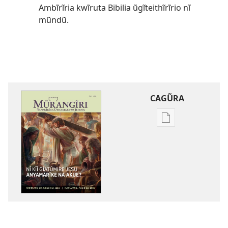
Ambĩrĩria kwĩruta Bibilia ũgĩteithĩrĩrio nĩ
mũndũ.
CAGŨRA
Mabuku
Intaneti-
inĩ
MŨRANGĨRI
Nĩ
kĩĩ
Gĩatũmire
Jesu
Anyamarĩke