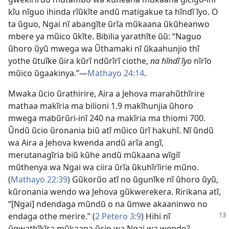
kĩu nĩguo ihinda rĩũkĩte andũ matigakue ta hĩndĩ ĩyo. O
ta ũguo, Ngai nĩ abangĩte ũrĩa mũkaana ũkũheanwo
mbere ya mũico ũkĩte. Bibilia yarathĩte ũũ: “Naguo
ũhoro ũyũ mwega wa Ũthamaki nĩ ũkaahunjio thĩ
yothe ũtuĩke ũira kũrĩ ndũrĩrĩ ciothe,
na hĩndĩ ĩyo
nĩrĩo
mũico ũgaakinya.”​—
Mathayo 24:14
.
Mwaka ũcio ũrathirire, Aira a Jehova marahũthĩrire
mathaa makĩria ma bilioni 1.9 makĩhunjia ũhoro
mwega mabũrũri-inĩ 240 na makĩria ma thiomi 700.
Ũndũ ũcio ũronania biũ atĩ mũico ũrĩ hakuhĩ. Nĩ ũndũ
wa Aira a Jehova kwenda andũ arĩa angĩ,
merutanagĩria biũ kũhe andũ mũkaana wĩgiĩ
mũthenya wa Ngai wa ciira ũrĩa ũkuhĩrĩirie mũno.
(
Mathayo 22:39
) Gũkorũo atĩ no ũgunĩke nĩ ũhoro ũyũ,
kũronania wendo wa Jehova gũkwerekera. Ririkana atĩ,
“[Ngai] ndendaga mũndũ o na ũmwe akaaninwo no
endaga othe merire.”
(
2 Petero 3:9
) Hihi nĩ
ũgwathĩkĩra mũkaana ũcio wa Ngai wa wendo?