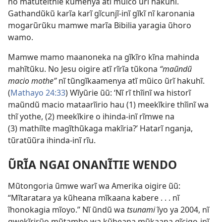
no matũteithie kũmenya atĩ mũico ũrĩ hakuhĩ.
Gathandũkũ karĩa karĩ gĩcunjĩ-inĩ gĩkĩ nĩ karonania
mogarũrũku mamwe marĩa Bibilia yaragia ũhoro
wamo.
Mamwe mamo maanoneka na gĩkĩro kĩna mahinda
mahĩtũku. No Jesu oigire atĩ rĩrĩa tũkona
“maũndũ
macio mothe”
nĩ tũngĩkaamenya atĩ mũico ũrĩ hakuhĩ.
(
Mathayo 24:33
) Wĩyũrie ũũ: ‘Nĩ rĩ thĩinĩ wa historĩ
maũndũ macio mataarĩirio hau (1) meekĩkire thĩinĩ wa
thĩ yothe, (2) meekĩkire o ihinda-inĩ rĩmwe na
(3) mathiĩte magĩthũkaga makĩria?’ Hatarĩ nganja,
tũratũũra ihinda-inĩ rĩu.
ŨRĨA NGAI ONANĨTIE WENDO
Mũtongoria ũmwe warĩ wa Amerika oigire ũũ:
“Mĩtaratara ya kũheana mĩkaana kabere . . . nĩ
ĩhonokagia mĩoyo.” Nĩ ũndũ wa
tsunami
ĩyo ya 2004, nĩ
gwekĩrirũo mũtambo wa kũheana mũkaana gĩcigo-inĩ