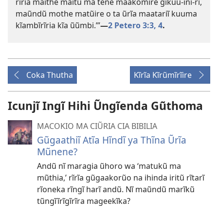
rĩrĩa maithe maitũ ma tene maakomire gĩkuũ-inĩ-rĩ,
maũndũ mothe matũire o ta ũrĩa maatariĩ kuuma
kĩambĩrĩria kĩa ũũmbi.’”​
—
2 Petero 3:3, 4
.
Coka Thutha
Kĩrĩa Kĩrũmĩrĩire
Icunjĩ Ingĩ Hihi Ũngĩenda Gũthoma
MACOKIO MA CIŨRIA CIA BIBILIA
Gũgaathiĩ Atĩa Hĩndĩ ya Thĩna Ũrĩa
Mũnene?
Andũ nĩ maragia ũhoro wa ‘matukũ ma
mũthia,’ rĩrĩa gũgaakorũo na ihinda iritũ rĩtarĩ
rĩoneka rĩngĩ harĩ andũ. Nĩ maũndũ marĩkũ
tũngĩĩrĩgĩrĩra mageekĩka?