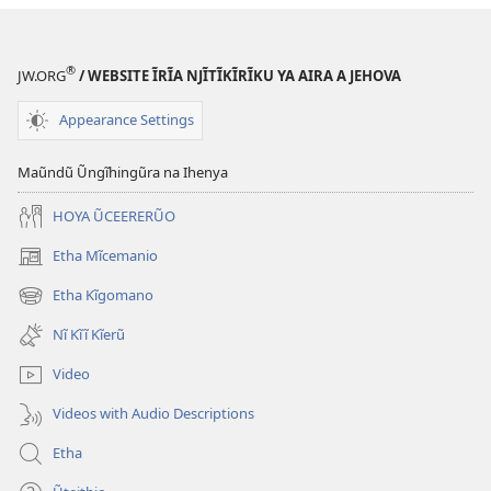
na
Akue?
®
JW.ORG
/ WEBSITE ĨRĨA NJĨTĨKĨRĨKU YA AIRA A JEHOVA
Appearance Settings
Maũndũ Ũngĩhingũra na Ihenya
HOYA ŨCEERERŨO
Etha Mĩcemanio
(opens
new
Etha Kĩgomano
(opens
window)
new
Nĩ Kĩĩ Kĩerũ
window)
Video
Videos with Audio Descriptions
Etha