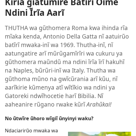
Kĩrĩa gĩatũmire Batĩrĩ Oime
Ndini Ĩrĩa Aarĩ
THUTHA wa gũthomera Roma kwa ihinda rĩa
mĩaka kenda, Antonio Della Gatta nĩ aatuirũo
batĩrĩ mwaka-inĩ wa 1969. Thutha-inĩ, nĩ
aatungatire arĩ mũrũgamĩrĩri wa cukuru ya
gũthomera maũndũ ma ndini ĩrĩa ĩrĩ hakuhĩ
na Naples, bũrũri-inĩ wa Italy. Thutha wa
gũthoma mũno na gwĩcũrania arĩ kũu, nĩ
aarĩkirie kũmenya atĩ wĩtĩkio wa ndini ya
Gatoreki ndwĩhocetie harĩ Bibilia. Nĩ
aaheanire rũgano rwake kũrĩ
Arahũkai!
No ũtwĩre ũhoro wĩgiĩ ũnyinyi waku?
Ndaciarirũo mwaka wa