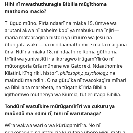
Hihi nĩ mwathuthuragia Bibilia mũgĩthoma
mathomo macio?
Ti ũguo mũno. Rĩrĩa ndaarĩ na mĩaka 15, ũmwe wa
arutani akwa nĩ aaheire kobĩ ya mabuku ma Injiri​—
marĩa mataaragĩria historĩ ya ũtũũro wa Jesu na
ũtungata wake​—na nĩ ndaamathomire maita maigana
ũna. Ndĩ na mĩaka 18, nĩ ndaathire Roma gũthoma
thĩinĩ wa yunivasĩtĩ iria ikoragwo irũgamĩrĩirũo nĩ
mũtongoria ũrĩa mũnene wa Gatoreki. Ndaathomire
Kĩlatini, Kĩngiriki, historĩ,
philosophy, psychology,
na
maũndũ ma ndini. O na gũtuĩka nĩ twacokagĩra mĩhari
ya Bibilia ta marebeta, na tũgathikĩrĩria Bibilia
ĩgĩthomwo mũthenya wa Kiumia, tũtierutaga Bibilia.
Tondũ nĩ watuĩkire mũrũgamĩrĩri wa cukuru ya
maũndũ ma ndini-rĩ, hihi nĩ warutanaga?
Wĩra wakwa warĩ o wa kũrũgamĩrĩra. No nĩ
ndakoragwo na irathi cia kũrutana ũhoro wĩgiĩ matua