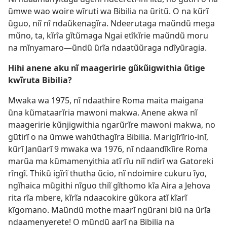
ũmwe wao woire wĩruti wa Bibilia na ũritũ. O na kũrĩ
ũguo, niĩ nĩ ndaũkenagĩra. Ndeerutaga maũndũ mega
mũno, ta, kĩrĩa gĩtũmaga Ngai etĩkĩrie maũndũ moru
na mĩnyamaro​—ũndũ ũrĩa ndaatũũraga ndĩyũragia.
Hihi anene aku nĩ maageririe gũkũigwithia ũtige
kwĩruta Bibilia?
Mwaka wa 1975, nĩ ndaathire Roma maita maigana
ũna kũmataarĩria mawoni makwa. Anene akwa nĩ
maageririe kũnjigwithia ngarũrĩre mawoni makwa, no
gũtirĩ o na ũmwe wahũthagĩra Bibilia. Marigĩrĩrio-inĩ,
kũrĩ Janũarĩ 9 mwaka wa 1976, nĩ ndaandĩkĩire Roma
marũa ma kũmamenyithia atĩ rĩu niĩ ndirĩ wa Gatoreki
rĩngĩ. Thikũ igĩrĩ thutha ũcio, nĩ ndoimire cukuru ĩyo,
ngĩhaica mũgithi nĩguo thiĩ gĩthomo kĩa Aira a Jehova
rita rĩa mbere, kĩrĩa ndaacokire gũkora atĩ kĩarĩ
kĩgomano. Maũndũ mothe maarĩ ngũrani biũ na ũrĩa
ndaamenyerete! O mũndũ aarĩ na Bibilia na