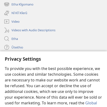
new
Etha Kĩgomano
(opens
window)
new
Nĩ Kĩĩ Kĩerũ
window)
Video
Videos with Audio Descriptions
Etha
Ũteithio
Privacy Settings
Mĩhothi
(opens
new
To provide you with the best possible experience, we
window)
Ũthuthuria INTANETI-INĨ
use cookies and similar technologies. Some cookies
(opens
new
are necessary to make our website work and cannot
®
JW Hub
window)
be refused. You can accept or decline the use of
(opens
new
additional cookies, which we use only to improve
Programu ya
JW Library
window)
your experience. None of this data will ever be sold or
used for marketing. To learn more, read the
Global