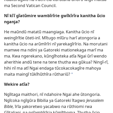
ma Second Vatican Council.
Nĩ kĩĩ gĩatũmire wambĩrĩrie gwĩkĩrĩra kanitha ũcio
nganja?
He maũndũ matatũ maangiaga. Kanitha ũcio nĩ
weingĩrĩtie ũteti-inĩ. Mĩtugo mĩũru harĩ atongoria a
kanitha ũcio na arũmĩrĩri nĩ yarekagĩrĩrio. Na morutani
mamwe ma ndini ya Gatoreki mationekaga marĩ ma
ma. Kwa ngerekano, kũngĩhoteka atĩa Ngai ũrĩ wendo
aherithie andũ tene na tene thutha wa gũkua? Ningĩ-rĩ,
hihi nĩ ma atĩ Ngai endaga tũcokacokagĩre mahoya
maita maingĩ tũkĩhũthĩra rũthariũ?
*
Wekire atĩa?
Ngĩitaga maithori, nĩ ndahoire Ngai ahe ũtongoria.
Ngĩcoka ngĩgũra Bibilia ya Gatoreki ĩtagwo
Jerusalem
Bible,
ĩrĩa yakoretwo yacabwo na rũthiomi rwa
Gĩitaliani, na ngĩambĩrĩria kũmĩthoma. Thutha ũcio,