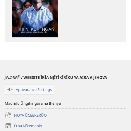
Intaneti-
inĩ
ARAHŨKAI!
Hihi
nĩ
Kũrĩ
Ngai?
Kũmenya
Ũguo
Kũngĩkũhutia
Atĩa?
®
JW.ORG
/ WEBSITE ĨRĨA NJĨTĨKĨRĨKU YA AIRA A JEHOVA
Appearance Settings
Maũndũ Ũngĩhingũra na Ihenya
HOYA ŨCEERERŨO
Etha Mĩcemanio
(opens