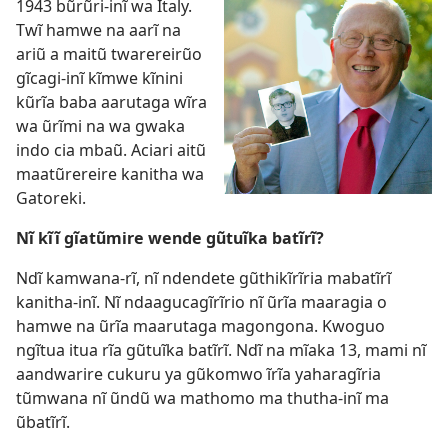
1943 bũrũri-inĩ wa Italy.
Twĩ hamwe na aarĩ na
ariũ a maitũ twarereirũo
gĩcagi-inĩ kĩmwe kĩnini
kũrĩa baba aarutaga wĩra
wa ũrĩmi na wa gwaka
indo cia mbaũ. Aciari aitũ
maatũrereire kanitha wa
Gatoreki.
Nĩ kĩĩ gĩatũmire wende gũtuĩka batĩrĩ?
Ndĩ kamwana-rĩ, nĩ ndendete gũthikĩrĩria mabatĩrĩ
kanitha-inĩ. Nĩ ndaagucagĩrĩrio nĩ ũrĩa maaragia o
hamwe na ũrĩa maarutaga magongona. Kwoguo
ngĩtua itua rĩa gũtuĩka batĩrĩ. Ndĩ na mĩaka 13, mami nĩ
aandwarire cukuru ya gũkomwo ĩrĩa yaharagĩria
tũmwana nĩ ũndũ wa mathomo ma thutha-inĩ ma
ũbatĩrĩ.