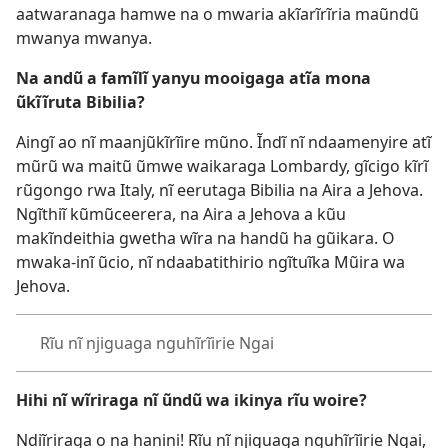
aatwaranaga hamwe na o mwaria akĩarĩrĩria maũndũ
mwanya mwanya.
Na andũ a famĩlĩ yanyu mooigaga atĩa mona
ũkĩĩruta Bibilia?
Aingĩ ao nĩ maanjũkĩrĩire mũno. Ĩndĩ nĩ ndaamenyire atĩ
mũrũ wa maitũ ũmwe waikaraga Lombardy, gĩcigo kĩrĩ
rũgongo rwa Italy, nĩ eerutaga Bibilia na Aira a Jehova.
Ngĩthiĩ kũmũceerera, na Aira a Jehova a kũu
makĩndeithia gwetha wĩra na handũ ha gũikara. O
mwaka-inĩ ũcio, nĩ ndaabatithirio ngĩtuĩka Mũira wa
Jehova.
Rĩu nĩ njiguaga nguhĩrĩirie Ngai
Hihi nĩ wĩriraga nĩ ũndũ wa ikinya rĩu woire?
Ndiĩriraga o na hanini! Rĩu nĩ njiguaga nguhĩrĩirie Ngai,