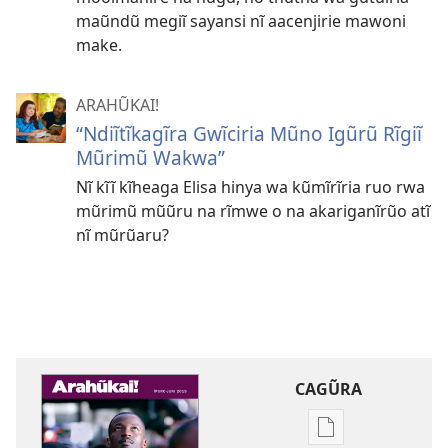
maũndũ megiĩ sayansi nĩ aacenjirie mawoni
make.
ARAHŨKAI!
“Ndiĩtĩkagĩra Gwĩciria Mũno Igũrũ Rĩgiĩ
Mũrimũ Wakwa”
Nĩ kĩĩ kĩheaga Elisa hinya wa kũmĩrĩria ruo rwa
mũrimũ mũũru na rĩmwe o na akariganĩrũo atĩ
nĩ mũrũaru?
CAGŨRA
Mabuku