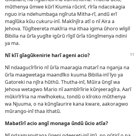
mũthenya ũmwe kũrĩ Kiumia rũcinĩ, rĩrĩa ndacokagia
nguo iria ndehumbaga ngĩruta Mitha-rĩ, andũ erĩ
magĩũka kũu cukuru-inĩ. Makĩnjĩra atĩ o nĩ Aira a
Jehova. Tũgĩteereta makĩria ma ithaa igima ũhoro wĩgiĩ
Bibilia na ũrĩa yugĩte igũrũ rĩgiĩ ũrĩa tũngĩmenya ndini
ya ma.
Nĩ kĩĩ gĩagũkenirie harĩ ageni acio?
Nĩ ndaagucĩrĩirio nĩ ũrĩa maaragia matarĩ na nganja na
ũrĩa maagwetaga maandĩko kuuma Bibilia-inĩ ĩyo ya
Gatoreki na njĩra hũthũ. Thutha-inĩ, Mũira ũngĩ wa
Jehova wetagwo Mario nĩ aambĩrĩirie kũnjeeragĩra. Aarĩ
mũkirĩrĩria na mwĩhokeku, tondũ o kĩroko mũthenya
wa Njuuma, o na kũngĩaurire kana kware, aakoragwo
mũrango-inĩ thaa ithatũ.
Mabatĩrĩ acio angĩ monaga ũndũ ũcio atĩa?
Nĩ ndaamanyitaga ũgeni ndeereti-inĩ iitũ, no gũtirĩ o na