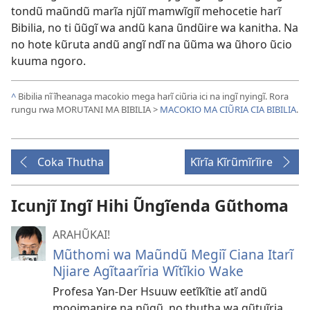
tondũ maũndũ marĩa njũĩ mamwĩgiĩ mehocetie harĩ
Bibilia, no ti ũũgĩ wa andũ kana ũndũire wa kanitha. Na
no hote kũruta andũ angĩ ndĩ na ũũma wa ũhoro ũcio
kuuma ngoro.
^
Bibilia nĩ ĩheanaga macokio mega harĩ ciũria ici na ingĩ nyingĩ. Rora
rungu rwa MORUTANI MA BIBILIA >
MACOKIO MA CIŨRIA CIA BIBILIA
.
Coka Thutha
Kĩrĩa Kĩrũmĩrĩire
Icunjĩ Ingĩ Hihi Ũngĩenda Gũthoma
ARAHŨKAI!
Mũthomi wa Maũndũ Megiĩ Ciana Itarĩ
Njiare Agĩtaarĩria Wĩtĩkio Wake
Profesa Yan-Der Hsuuw eetĩkĩtie atĩ andũ
mooimanire na nũgũ, no thutha wa gũtuĩria