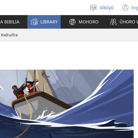
Gĩkũyũ
Ing
Thuura
(o
rũthiomi
n
 BIBILIA
LIBRARY
MOHORO
ŨHORO 
wi
: Kwĩrutĩra