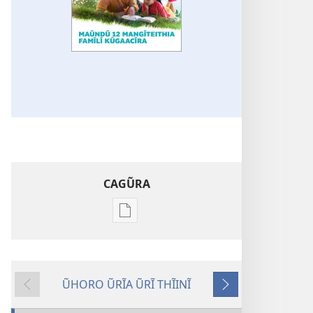
CAGŨRA
Mabuku
Intaneti-
inĩ
ARAHŨKAI!
ŨHORO ŨRĨA ŨRĨ THĨINĨ
Maũndũ
Coka
Kĩrĩa
12
Thutha
Kĩrũmĩrĩire