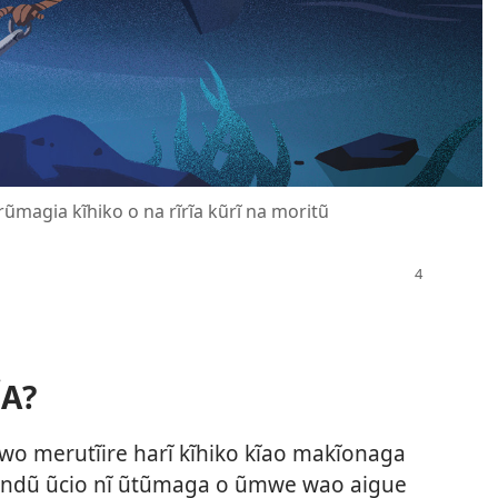
ĩrũmagia kĩhiko o na rĩrĩa kũrĩ na moritũ
A?
wo merutĩire harĩ kĩhiko kĩao makĩonaga
ũndũ ũcio nĩ ũtũmaga o ũmwe wao aigue