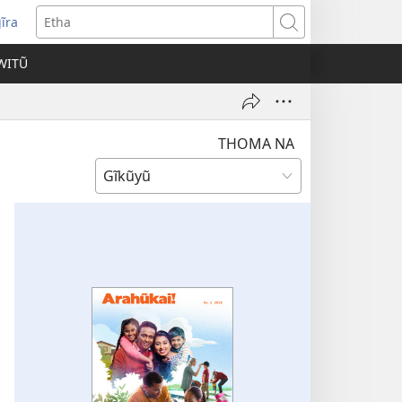
ĩra
pens
Etha
ew
WITŨ
ndow)
THOMA NA