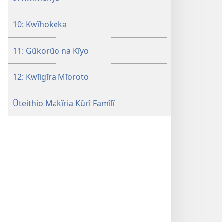
10: Kwĩhokeka
11: Gũkorũo na Kĩyo
12: Kwĩigĩra Mĩoroto
Ũteithio Makĩria Kũrĩ Famĩlĩ