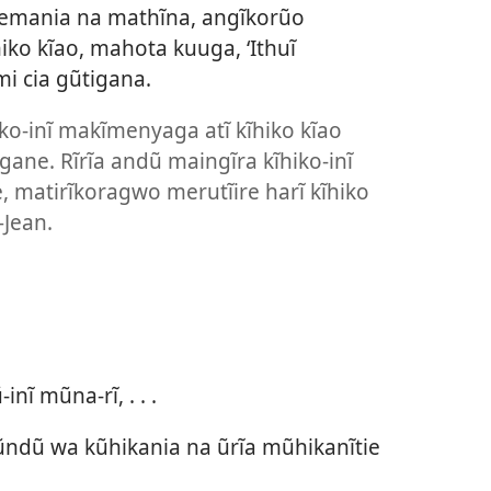
emania na mathĩna, angĩkorũo
iko kĩao, mahota kuuga, ‘Ithuĩ
mi cia gũtigana.
ko-inĩ makĩmenyaga atĩ kĩhiko kĩao
gane. Rĩrĩa andũ maingĩra kĩhiko-inĩ
, matirĩkoragwo merutĩire harĩ kĩhiko
—Jean.
nĩ mũna-rĩ, . . .
ĩ ũndũ wa kũhikania na ũrĩa mũhikanĩtie