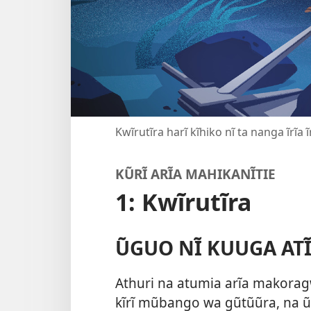
Kwĩrutĩra harĩ kĩhiko nĩ ta nanga ĩrĩa 
KŨRĨ ARĨA MAHIKANĨTIE
1: Kwĩrutĩra
ŨGUO NĨ KUUGA ATĨ
Athuri na atumia arĩa makorag
kĩrĩ mũbango wa gũtũũra, na 