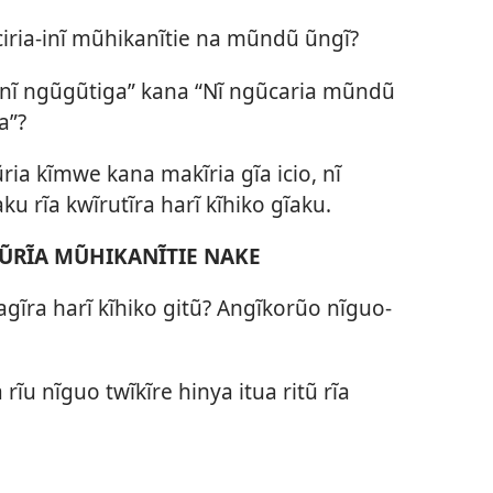
iria-inĩ mũhikanĩtie na mũndũ ũngĩ?
ĩ nĩ ngũgũtiga” kana “Nĩ ngũcaria mũndũ
a”?
ũria kĩmwe kana makĩria gĩa icio, nĩ
ku rĩa kwĩrutĩra harĩ kĩhiko gĩaku.
 ŨRĨA MŨHIKANĨTIE NAKE
tagĩra harĩ kĩhiko gitũ? Angĩkorũo nĩguo-
ĩu nĩguo twĩkĩre hinya itua ritũ rĩa