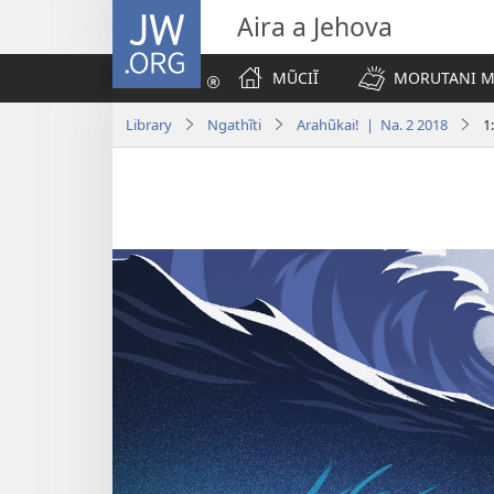
JW.ORG
Aira a Jehova
MŨCIĨ
MORUTANI MA
Library
Ngathĩti
Arahũkai! | Na. 2 2018
1