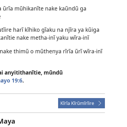
a ũrĩa mũhikanĩte nake kaũndũ ga
e
ĩire harĩ kĩhiko gĩaku na njĩra ya kũiga
nĩtie nake metha-inĩ yaku wĩra-inĩ
nake thimũ o mũthenya rĩrĩa ũrĩ wĩra-inĩ
i anyitithanĩtie, mũndũ
ayo 19:6
.
Kĩrĩa Kĩrũmĩrĩire
Maya