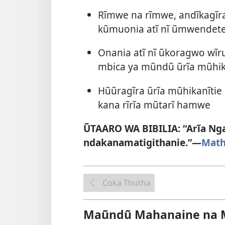
Rĩmwe na rĩmwe, andĩkagĩr
kũmuonia atĩ nĩ ũmwendet
Onania atĩ nĩ ũkoragwo wĩrut
mbica ya mũndũ ũrĩa mũhika
Hũũragĩra ũrĩa mũhikanĩtie 
kana rĩrĩa mũtarĩ hamwe
ŨTAARO WA BIBILIA: “Arĩa Nga
ndakanamatigithanie.”​—
Math
Coka Thutha
Maũndũ Mahanaine na 