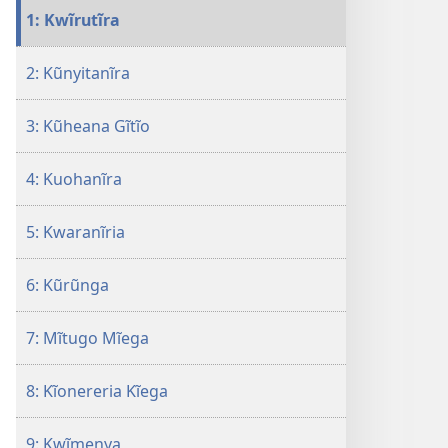
Mangĩteithia
1: Kwĩrutĩra
Famĩlĩ
Kũgaacĩra
2: Kũnyitanĩra
3: Kũheana Gĩtĩo
4: Kuohanĩra
5: Kwaranĩria
6: Kũrũnga
7: Mĩtugo Mĩega
8: Kĩonereria Kĩega
9: Kwĩmenya