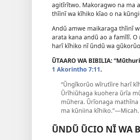
agitĩrĩtwo. Makoragwo na ma at
thĩinĩ wa kĩhiko kĩao o na kũn
Andũ amwe maikaraga thĩinĩ wa
arata kana andũ ao a famĩlĩ. O 
harĩ kĩhiko nĩ ũndũ wa gũkorũ
ŨTAARO WA BIBILIA: “Mũthuri
1 Akorintho 7:11
.
“Ũngĩkorũo wĩrutĩire harĩ k
Ũrĩhiũhaga kuohera ũrĩa mũ
mũhera. Ũrĩonaga mathĩna m
ma kũniina kĩhiko.”​—Micah.
ŨNDŨ ŨCIO NĨ WA B