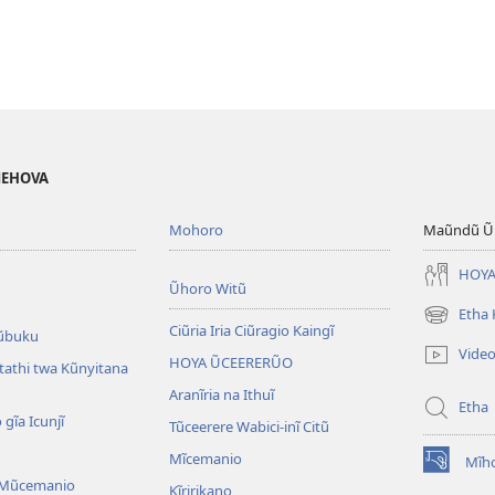
 JEHOVA
Mohoro
Maũndũ Ũn
HOYA
Ũhoro Witũ
Etha
(opens
Ciũria Iria Ciũragio Kaingĩ
ũbuku
new
Vide
HOYA ŨCEERERŨO
window)
atathi twa Kũnyitana
Aranĩria na Ithuĩ
Etha
 gĩa Icunjĩ
Tũceerere Wabici-inĩ Citũ
Mĩcemanio
Mĩho
(opens
 Mũcemanio
Kĩririkano
new