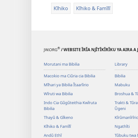
Kĩhiko
Kĩhiko & Famĩlĩ
®
JW.ORG
/ WEBSITE ĨRĨA NJĨTĨKĨRĨKU YA AIRA A
Morutani ma Bibilia
Library
Macokio ma Ciũria cia Bibilia
Bibilia
Mĩhari ya Bibilia Ĩtaarĩirio
Mabuku
Wĩruti wa Bibilia
Broshua & T
Indo Cia Gũgũteithia Kwĩruta
Trakti & Tũr
Bibilia
Ũgeni
Thayũ & Gĩkeno
Kĩrũmanĩrĩrio
Kĩhiko & Famĩlĩ
Ngathĩti
Andũ Ethĩ
Tũbuku twa