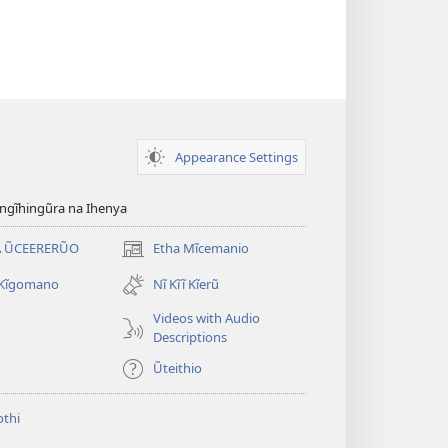
Appearance Settings
gĩhingũra na Ihenya
 ŨCEERERŨO
Etha Mĩcemanio
(opens
new
 Kĩgomano
Nĩ Kĩĩ Kĩerũ
window)
Videos with Audio
o
Descriptions
Ũteithio
thi