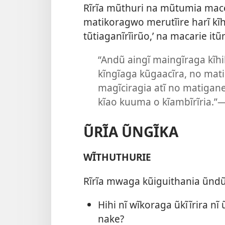
Rĩrĩa mũthuri na mũtumia mac
matikoragwo merutĩire harĩ kĩh
tũtiaganĩrĩirũo,’ na macarie itũ
“Andũ aingĩ maingĩraga kĩhi
kĩngĩaga kũgaacĩra, no mati
magĩciragia atĩ no matigane
kĩao kuuma o kĩambĩrĩria.”​
ŨRĨA ŨNGĨKA
WĨTHUTHURIE
Rĩrĩa mwaga kũiguithania ũndũ-i
Hihi nĩ wĩkoraga ũkĩĩrira n
nake?