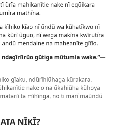
ĩ ũrĩa mahikanĩtie nake nĩ egũikara
giumĩra mathĩna.
 kĩhiko kĩao nĩ ũndũ wa kũhatĩkwo nĩ
na kũrĩ ũguo, nĩ wega makĩria kwĩrutĩra
o andũ mendaine na maheanĩte gĩtĩo.
 ndagĩrĩirũo gũtiga mũtumia wake.”​—
ĩhiko gĩaku, ndũrĩhiũhaga kũrakara.
hikanĩtie nake o na ũkahiũha kũhoya
atariĩ ta mĩhĩnga, no ti marĩ maũndũ
ATA NĨKĨ?