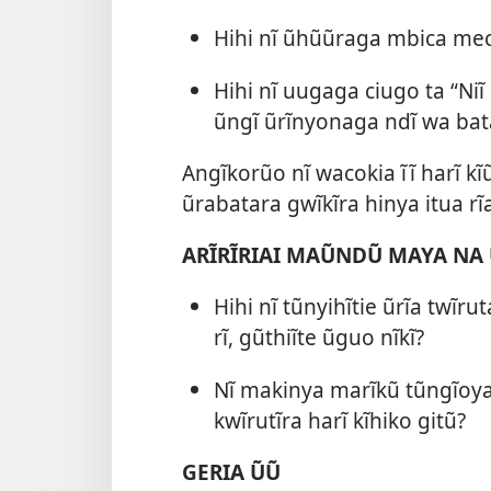
Hihi nĩ ũhũũraga mbica mec
Hihi nĩ uugaga ciugo ta “Ni
ũngĩ ũrĩnyonaga ndĩ wa bat
Angĩkorũo nĩ wacokia ĩĩ harĩ kĩ
ũrabatara gwĩkĩra hinya itua rĩa
ARĨRĨRIAI MAŨNDŨ MAYA NA
Hihi nĩ tũnyihĩtie ũrĩa twĩru
rĩ, gũthiĩte ũguo nĩkĩ?
Nĩ makinya marĩkũ tũngĩoya r
kwĩrutĩra harĩ kĩhiko gitũ?
GERIA ŨŨ