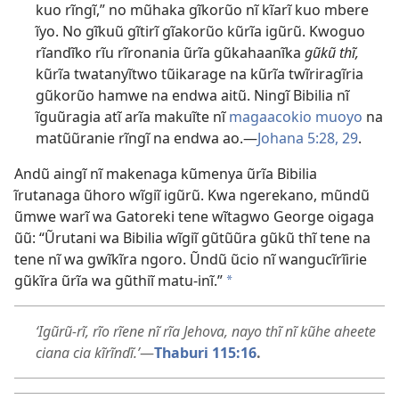
kuo rĩngĩ,” no mũhaka gĩkorũo nĩ kĩarĩ kuo mbere
ĩyo. No gĩkuũ gĩtirĩ gĩakorũo kũrĩa igũrũ. Kwoguo
rĩandĩko rĩu rĩronania ũrĩa gũkahaanĩka
gũkũ thĩ,
kũrĩa twatanyĩtwo tũikarage na kũrĩa twĩriragĩria
gũkorũo hamwe na endwa aitũ. Ningĩ Bibilia nĩ
ĩguũragia atĩ arĩa makuĩte nĩ
magaacokio muoyo
na
matũũranie rĩngĩ na endwa ao.
—
Johana 5:
28, 29
.
Andũ aingĩ nĩ makenaga kũmenya ũrĩa Bibilia
ĩrutanaga ũhoro wĩgiĩ igũrũ. Kwa ngerekano, mũndũ
ũmwe warĩ wa Gatoreki tene wĩtagwo George oigaga
ũũ: “Ũrutani wa Bibilia wĩgiĩ gũtũũra gũkũ thĩ tene na
tene nĩ wa gwĩkĩra ngoro. Ũndũ ũcio nĩ wangucĩrĩirie
gũkĩra ũrĩa wa gũthiĩ matu-inĩ.”
*
‘Igũrũ-rĩ, rĩo rĩene nĩ rĩa Jehova, nayo thĩ nĩ kũhe aheete
ciana cia kĩrĩndĩ.’
—
Thaburi 115:16
.