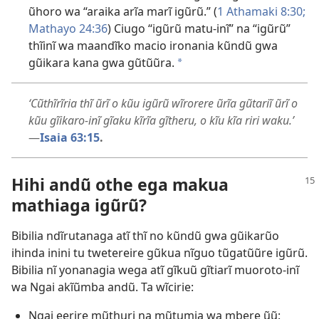
ũhoro wa “araika arĩa marĩ igũrũ.” (
1 Athamaki 8:30;
Mathayo 24:36
) Ciugo “igũrũ matu-inĩ” na “igũrũ”
thĩinĩ wa maandĩko macio ironania kũndũ gwa
gũikara kana gwa gũtũũra.
*
‘Cũthĩrĩria thĩ ũrĩ o kũu igũrũ wĩrorere ũrĩa gũtariĩ ũrĩ o
kũu gĩikaro-inĩ gĩaku kĩrĩa gĩtheru, o kĩu kĩa riri waku.’
—
Isaia 63:15
.
Hihi andũ othe ega makua
mathiaga igũrũ?
Bibilia ndĩrutanaga atĩ thĩ no kũndũ gwa gũikarũo
ihinda inini tu twetereire gũkua nĩguo tũgatũũre igũrũ.
Bibilia nĩ yonanagia wega atĩ gĩkuũ gĩtiarĩ muoroto-inĩ
wa Ngai akĩũmba andũ. Ta wĩcirie:
Ngai eerire mũthuri na mũtumia wa mbere ũũ: