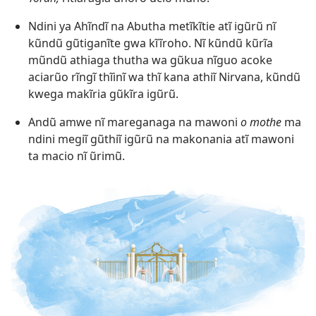
Ndini ya Ahĩndĩ na Abutha metĩkĩtie atĩ igũrũ nĩ
kũndũ gũtiganĩte gwa kĩĩroho. Nĩ kũndũ kũrĩa
mũndũ athiaga thutha wa gũkua nĩguo acoke
aciarũo rĩngĩ thĩinĩ wa thĩ kana athiĩ Nirvana, kũndũ
kwega makĩria gũkĩra igũrũ.
Andũ amwe nĩ mareganaga na mawoni
o mothe
ma
ndini megiĩ gũthiĩ igũrũ na makonania atĩ mawoni
ta macio nĩ ũrimũ.