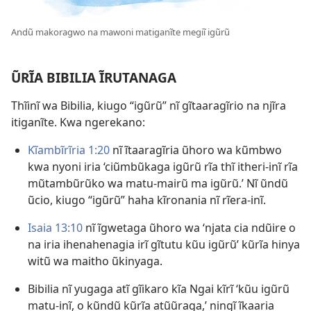
Andũ makoragwo na mawoni matiganĩte megiĩ igũrũ
ŨRĨA BIBILIA ĨRUTANAGA
Thĩinĩ wa Bibilia, kiugo “igũrũ” nĩ gĩtaaragĩrio na njĩra
itiganĩte. Kwa ngerekano:
Kĩambĩrĩria 1:20
nĩ ĩtaaragĩria ũhoro wa kũmbwo
kwa nyoni iria ‘ciũmbũkaga igũrũ rĩa thĩ itheri-inĩ rĩa
mũtambũrũko wa matu-mairũ ma igũrũ.’ Nĩ ũndũ
ũcio, kiugo “igũrũ” haha kĩronania nĩ rĩera-inĩ.
Isaia 13:10
nĩ ĩgwetaga ũhoro wa ‘njata cia ndũire o
na iria ihenahenagia irĩ gĩtutu kũu igũrũ’ kũrĩa hinya
witũ wa maitho ũkinyaga.
Bibilia nĩ yugaga atĩ gĩikaro kĩa Ngai kĩrĩ ‘kũu igũrũ
matu-inĩ, o kũndũ kũrĩa atũũraga,’ ningĩ ĩkaaria