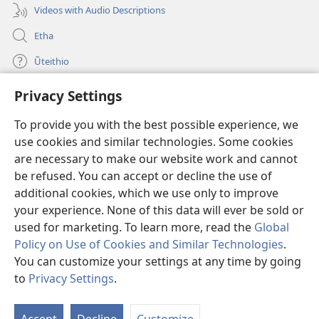
Videos with Audio Descriptions
Etha
Ũteithio
Privacy Settings
Mĩhothi
(opens
new
To provide you with the best possible experience, we
window)
Ũthuthuria INTANETI-INĨ
use cookies and similar technologies. Some cookies
(opens
new
are necessary to make our website work and cannot
®
JW Hub
window)
be refused. You can accept or decline the use of
(opens
new
additional cookies, which we use only to improve
Programu ya
JW Library
window)
your experience. None of this data will ever be sold or
used for marketing. To learn more, read the
Global
Policy on Use of Cookies and Similar Technologies
.
You can customize your settings at any time by going
Copyright
© 2026 Watch Tower Bible and Tract Society of Pennsylvania.
to
Privacy Settings
.
S
MAWATHO MA ŨHŨTHĨRI
|
ŨIGI WA THIRI
|
PRIVACY SETTINGS
Ta