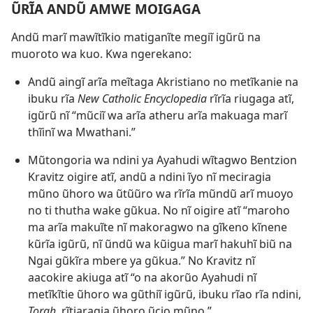
ŨRĨA ANDŨ AMWE MOIGAGA
Andũ marĩ mawĩtĩkio matiganĩte megiĩ igũrũ na
muoroto wa kuo. Kwa ngerekano:
Andũ aingĩ arĩa meĩtaga Akristiano no metĩkanie na
ibuku rĩa
New Catholic Encyclopedia
rĩrĩa riugaga atĩ,
igũrũ nĩ “mũciĩ wa arĩa atheru arĩa makuaga marĩ
thĩinĩ wa Mwathani.”
Mũtongoria wa ndini ya Ayahudi wĩtagwo Bentzion
Kravitz oigire atĩ, andũ a ndini ĩyo nĩ meciragia
mũno ũhoro wa ũtũũro wa rĩrĩa mũndũ arĩ muoyo
no ti thutha wake gũkua. No nĩ oigire atĩ “maroho
ma arĩa makuĩte nĩ makoragwo na gĩkeno kĩnene
kũrĩa igũrũ, nĩ ũndũ wa kũigua marĩ hakuhĩ biũ na
Ngai gũkĩra mbere ya gũkua.” No Kravitz nĩ
aacokire akiuga atĩ “o na akorũo Ayahudi nĩ
metĩkĩtie ũhoro wa gũthiĩ igũrũ, ibuku rĩao rĩa ndini,
Torah,
rĩtiaragia ũhoro ũcio mũno.”