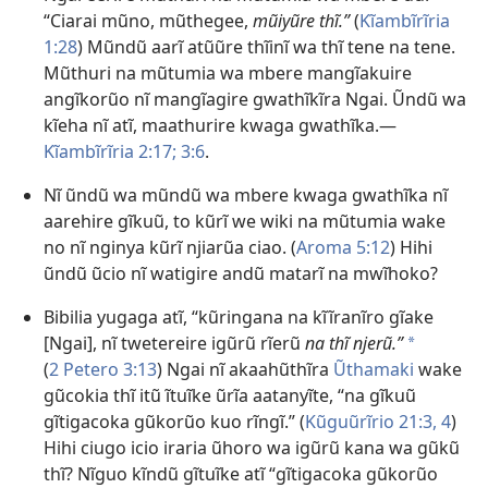
“Ciarai mũno, mũthegee,
mũiyũre thĩ.”
(
Kĩambĩrĩria
1:28
) Mũndũ aarĩ atũũre thĩinĩ wa thĩ tene na tene.
Mũthuri na mũtumia wa mbere mangĩakuire
angĩkorũo nĩ mangĩagire gwathĩkĩra Ngai. Ũndũ wa
kĩeha nĩ atĩ, maathurire kwaga gwathĩka.
—
Kĩambĩrĩria 2:17;
3:6
.
Nĩ ũndũ wa mũndũ wa mbere kwaga gwathĩka nĩ
aarehire gĩkuũ, to kũrĩ we wiki na mũtumia wake
no nĩ nginya kũrĩ njiarũa ciao. (
Aroma 5:12
) Hihi
ũndũ ũcio nĩ watigire andũ matarĩ na mwĩhoko?
Bibilia yugaga atĩ, “kũringana na kĩĩranĩro gĩake
[Ngai], nĩ twetereire igũrũ rĩerũ
na thĩ njerũ.”
*
(
2 Petero 3:13
) Ngai nĩ akaahũthĩra
Ũthamaki
wake
gũcokia thĩ itũ ĩtuĩke ũrĩa aatanyĩte, “na gĩkuũ
gĩtigacoka gũkorũo kuo rĩngĩ.” (
Kũguũrĩrio 21:
3, 4
)
Hihi ciugo icio iraria ũhoro wa igũrũ kana wa gũkũ
thĩ? Nĩguo kĩndũ gĩtuĩke atĩ “gĩtigacoka gũkorũo