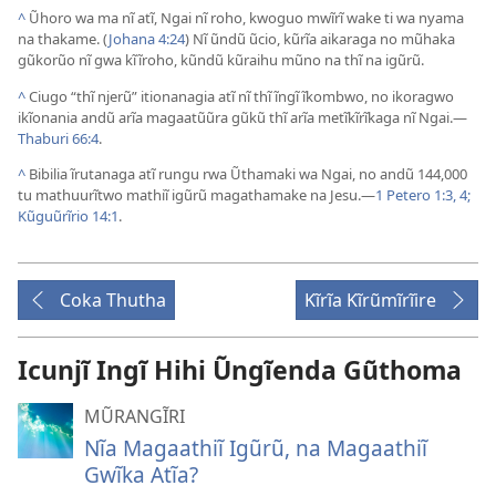
^
Ũhoro wa ma nĩ atĩ, Ngai nĩ roho, kwoguo mwĩrĩ wake ti wa nyama
na thakame. (
Johana 4:24
) Nĩ ũndũ ũcio, kũrĩa aikaraga no mũhaka
gũkorũo nĩ gwa kĩĩroho, kũndũ kũraihu mũno na thĩ na igũrũ.
^
Ciugo “thĩ njerũ” itionanagia atĩ nĩ thĩ ĩngĩ ĩkombwo, no ikoragwo
ikĩonania andũ arĩa magaatũũra gũkũ thĩ arĩa metĩkĩrĩkaga nĩ Ngai.
—
Thaburi 66:4
.
^
Bibilia ĩrutanaga atĩ rungu rwa Ũthamaki wa Ngai, no andũ 144,000
tu mathuurĩtwo mathiĩ igũrũ magathamake na Jesu.
—
1 Petero 1:
3, 4;
Kũguũrĩrio 14:1
.
Coka Thutha
Kĩrĩa Kĩrũmĩrĩire
Icunjĩ Ingĩ Hihi Ũngĩenda Gũthoma
MŨRANGĨRI
Nĩa Magaathiĩ Igũrũ, na Magaathiĩ
Gwĩka Atĩa?