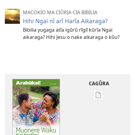
MACOKIO MA CIŨRIA CIA BIBILIA
Hihi Ngai nĩ arĩ Harĩa Aikaraga?
Bibilia yugaga atĩa igũrũ rĩgiĩ kũrĩa Ngai
aikaraga? Hihi Jesu o nake aikaraga o kũu?
CAGŨRA
Mabuku
Intaneti-
inĩ
ARAHŨKAI!
Muonere
Waku